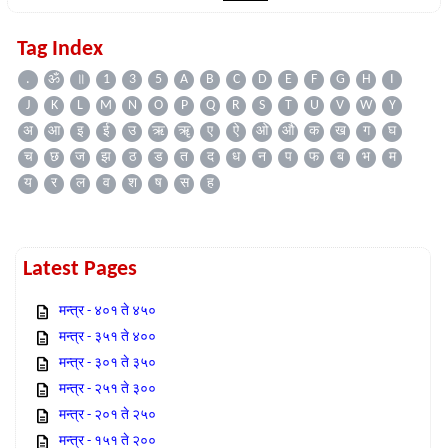
Tag Index
.
ॐ
॥
1
3
5
A
B
C
D
E
F
G
H
I
J
K
L
M
N
O
P
Q
R
S
T
U
V
W
Y
अ
आ
इ
ई
उ
ऋ
ॠ
ए
ऐ
ओ
औ
क
ख
ग
घ
च
छ
ज
झ
ठ
ड
त
द
ध
न
प
फ
ब
भ
म
य
र
ल
व
श
ष
स
ह
Latest Pages
मन्त्र - ४०१ ते ४५०
मन्त्र - ३५१ ते ४००
मन्त्र - ३०१ ते ३५०
मन्त्र - २५१ ते ३००
मन्त्र - २०१ ते २५०
मन्त्र - १५१ ते २००