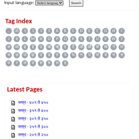
Input language:
Tag Index
.
ॐ
॥
1
3
5
A
B
C
D
E
F
G
H
I
J
K
L
M
N
O
P
Q
R
S
T
U
V
W
Y
अ
आ
इ
ई
उ
ऋ
ॠ
ए
ऐ
ओ
औ
क
ख
ग
घ
च
छ
ज
झ
ठ
ड
त
द
ध
न
प
फ
ब
भ
म
य
र
ल
व
श
ष
स
ह
Latest Pages
मन्त्र - ४०१ ते ४५०
मन्त्र - ३५१ ते ४००
मन्त्र - ३०१ ते ३५०
मन्त्र - २५१ ते ३००
मन्त्र - २०१ ते २५०