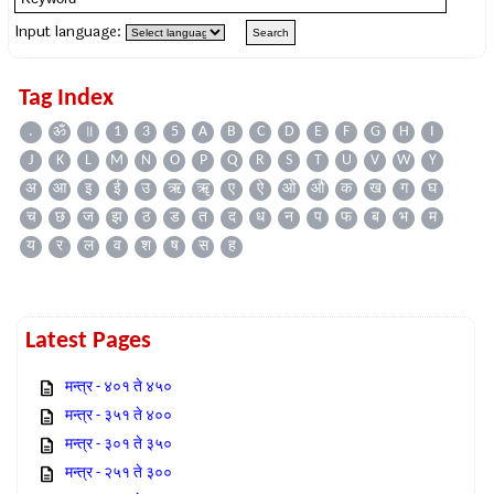
Input language:
Tag Index
.
ॐ
॥
1
3
5
A
B
C
D
E
F
G
H
I
J
K
L
M
N
O
P
Q
R
S
T
U
V
W
Y
अ
आ
इ
ई
उ
ऋ
ॠ
ए
ऐ
ओ
औ
क
ख
ग
घ
च
छ
ज
झ
ठ
ड
त
द
ध
न
प
फ
ब
भ
म
य
र
ल
व
श
ष
स
ह
Latest Pages
मन्त्र - ४०१ ते ४५०
मन्त्र - ३५१ ते ४००
मन्त्र - ३०१ ते ३५०
मन्त्र - २५१ ते ३००