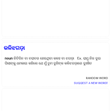
କଳିଝଗଡ଼ା
noun
ନିତିଦିନ ବା ବରାବର ହେଉଥିବା କଳହ ବା ଝଗଡ଼ା Ex.
ରାମୁ ନିଜ ଦୁଇ
ପିଲାଙ୍କୁ ଧମକାଇ କହିଲେ ଯେ ମୁଁ ତୁମ ଦୁହିଙ୍କ କଳିଝଗଡ଼ାରେ ଦୁଃଖିତ
RANDOM WORD
SUGGEST A NEW WORD!