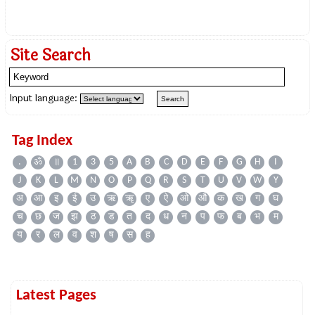
Site Search
Input language:
Tag Index
.
ॐ
॥
1
3
5
A
B
C
D
E
F
G
H
I
J
K
L
M
N
O
P
Q
R
S
T
U
V
W
Y
अ
आ
इ
ई
उ
ऋ
ॠ
ए
ऐ
ओ
औ
क
ख
ग
घ
च
छ
ज
झ
ठ
ड
त
द
ध
न
प
फ
ब
भ
म
य
र
ल
व
श
ष
स
ह
Latest Pages