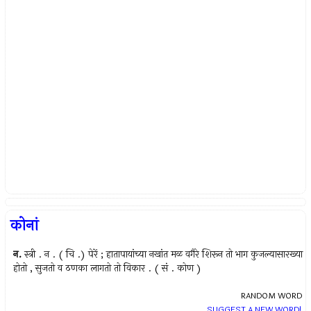
कोनां
न.
स्त्री . न . ( चि .) पेरें ; हातापायांच्या नखांत मळ वगैरे शिरून तो भाग कुजल्यासारख्या
होतो , सुजतो व ठणका लागतो तो विकार . ( सं . कोण )
RANDOM WORD
SUGGEST A NEW WORD!