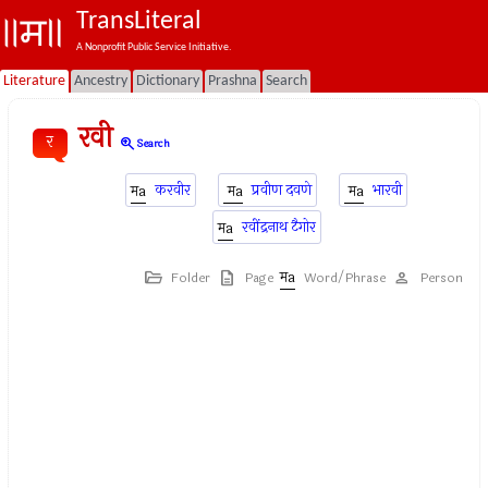
TransLiteral
A Nonprofit Public Service Initiative.
Literature
Ancestry
Dictionary
Prashna
Search
रवी
र
zoom_in
Search
करवीर
प्रवीण दवणे
भारवी
रवींद्रनाथ टैगोर
Folder
Page
Word/Phrase
Person