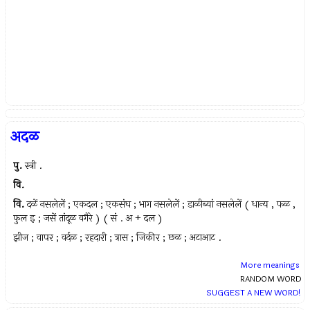
अदळ
पु.
स्त्री .
वि.
वि.
दळें नसलेलें ; एकदल ; एकसंघ ; भाग नसलेलें ; डाळीब्यां नसलेलें ( धान्य , फळ ,
फुल इ ; जसें तांदूळ वगैरे ) ( सं . अ + दल )
झीज ; वापर ; वर्दळ ; रहदारी ; त्रास ; जिकीर ; छळ ; अटाआट .
More meanings
RANDOM WORD
SUGGEST A NEW WORD!