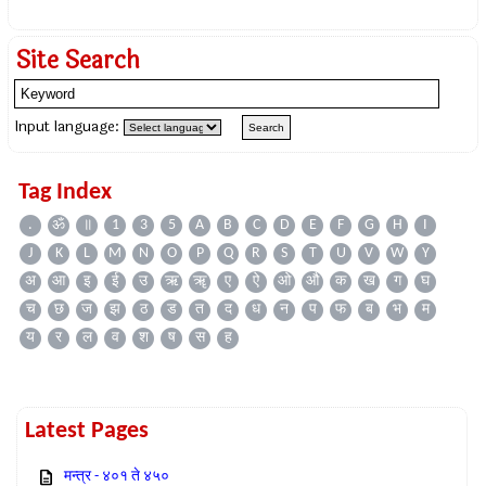
Site Search
Input language:
Tag Index
.
ॐ
॥
1
3
5
A
B
C
D
E
F
G
H
I
J
K
L
M
N
O
P
Q
R
S
T
U
V
W
Y
अ
आ
इ
ई
उ
ऋ
ॠ
ए
ऐ
ओ
औ
क
ख
ग
घ
च
छ
ज
झ
ठ
ड
त
द
ध
न
प
फ
ब
भ
म
य
र
ल
व
श
ष
स
ह
Latest Pages
मन्त्र - ४०१ ते ४५०