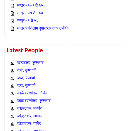
मन्त्र - १०१ ते १५०
मन्त्र - ५१ ते १००
मन्त्र - १ ते ५०
मन्त्र प्रतिलोम दुर्गासप्तशती पाठविधिः
Latest People
खटावकर, कृष्णराव
कंक, कृष्णाजी
कंक, येसाजी
कंक, कृष्णजी
काळे बसणीकर, गोविंद
काळे बसणीकर, कृष्णराव
कोल्हटकर, बळवंत
कोल्हटकर, लक्ष्मण
कोल्हटकर, गोविंद