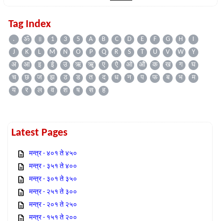
Tag Index
.
ॐ
॥
1
3
5
A
B
C
D
E
F
G
H
I
J
K
L
M
N
O
P
Q
R
S
T
U
V
W
Y
अ
आ
इ
ई
उ
ऋ
ॠ
ए
ऐ
ओ
औ
क
ख
ग
घ
च
छ
ज
झ
ठ
ड
त
द
ध
न
प
फ
ब
भ
म
य
र
ल
व
श
ष
स
ह
Latest Pages
मन्त्र - ४०१ ते ४५०
मन्त्र - ३५१ ते ४००
मन्त्र - ३०१ ते ३५०
मन्त्र - २५१ ते ३००
मन्त्र - २०१ ते २५०
मन्त्र - १५१ ते २००