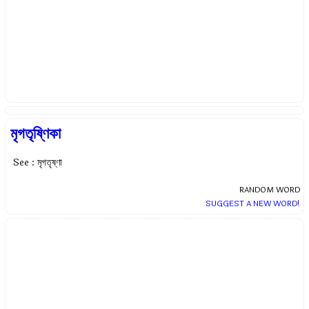
মৃগতৃষ্ণিকা
See : মৃগতৃষ্ণা
RANDOM WORD
SUGGEST A NEW WORD!