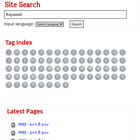
Site Search
Input language:
Tag Index
.
ॐ
॥
1
3
5
A
B
C
D
E
F
G
H
I
J
K
L
M
N
O
P
Q
R
S
T
U
V
W
Y
अ
आ
इ
ई
उ
ऋ
ॠ
ए
ऐ
ओ
औ
क
ख
ग
घ
च
छ
ज
झ
ठ
ड
त
द
ध
न
प
फ
ब
भ
म
य
र
ल
व
श
ष
स
ह
Latest Pages
मन्त्र - ४०१ ते ४५०
मन्त्र - ३५१ ते ४००