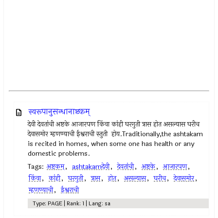
स्वरूपानुसन्धानाष्टकम्
देवी देवतांची अष्टके आजारपण किंवा कांही घरगुती त्रास होत असल्यास घरीच
देवासमोर म्हणण्याची ईश्वराची स्तुती होय.Traditionally,the ashtakam
is recited in homes, when some one has health or any
domestic problems.
Tags:
अष्टकम्‌
,
ashtakamदेवी
,
देवतांची
,
अष्टके
,
आजारपण
,
किंवा
,
कांही
,
घरगुती
,
त्रास
,
होत
,
असल्यास
,
घरीच
,
देवासमोर
,
म्हणण्याची
,
ईश्वराची
Type: PAGE | Rank: 1 | Lang: sa