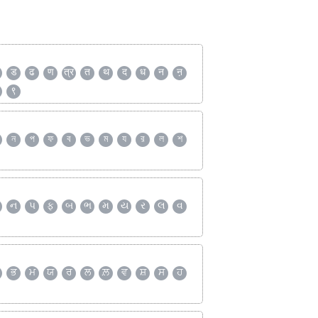
ड
ढ
ण
त्र
त
थ
द
ध
न
ऩ
९
ন
প
ফ
ব
ভ
ম
য
র
ল
শ
ન
પ
ફ
બ
ભ
મ
ય
ર
લ
વ
ਭ
ਮ
ਯ
ਰ
ਲ
ਲ਼
ਵ
ਸ਼
ਸ
ਹ