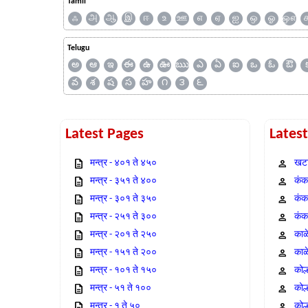
Tamil
ஃ
அ
ஆ
இ
ஈ
உ
ஊ
எ
ஏ
ஐ
ஒ
ஓ
ஔ
Telugu
అ
ఆ
ఇ
ఈ
ఉ
ఊ
ఋ
ఎ
ఏ
ఐ
ఒ
ఓ
ఔ
వ
శ
ష
స
హ
౧
౩
౬
Latest Pages
Lates
मन्त्र - ४०१ ते ४५०
खटा
मन्त्र - ३५१ ते ४००
कंक,
मन्त्र - ३०१ ते ३५०
कंक
मन्त्र - २५१ ते ३००
कंक
मन्त्र - २०१ ते २५०
काळ
मन्त्र - १५१ ते २००
काळ
मन्त्र - १०१ ते १५०
कोल
मन्त्र - ५१ ते १००
कोल
मन्त्र - १ ते ५०
कोल