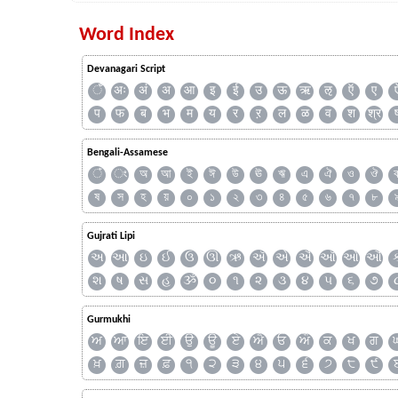
Word Index
Devanagari Script
ँ
अः
अं
अ
आ
इ
ई
उ
ऊ
ऋ
ऌ
ऍ
ए
प
फ
ब
भ
म
य
र
ऱ
ल
ळ
व
श
श्र
Bengali-Assamese
ঁ
ং
অ
আ
ই
ঈ
উ
ঊ
ঋ
এ
ঐ
ও
ঔ
ষ
স
হ
য়
০
১
২
৩
৪
৫
৬
৭
৮
Gujrati Lipi
અ
આ
ઇ
ઈ
ઉ
ઊ
ઋ
ઍ
એ
ઐ
ઑ
ઓ
ઔ
શ
ષ
સ
હ
ૐ
૦
૧
૨
૩
૪
૫
૬
૭
Gurmukhi
ਅ
ਆ
ਇ
ਈ
ਉ
ਊ
ਏ
ਐ
ਓ
ਔ
ਕ
ਖ
ਗ
ਖ਼
ਗ਼
ਜ਼
ਫ਼
੧
੨
੩
੪
੫
੬
੭
੮
੯