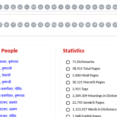
க
ச
ஜ
ஞ
ட
ண
த
ந
ன
ப
ம
ய
ர
ல
வ
ஷ
ஸ
క
ఖ
గ
ఘ
ఙ
చ
ఛ
జ
ఝ
ట
ఠ
డ
ఢ
ణ
త
థ
ద
ధ
t People
Statistics
वकर, कृष्णराव
71 Dictionaries
 कृष्णाजी
58,915 Total Pages
, येसाजी
5,000 Hindi Pages
, कृष्णजी
30,121 Marathi Pages
े बसणीकर, गोविंद
2,921 Tags
े बसणीकर, कृष्णराव
2,309,309 Meanings in Dictio
्हटकर, बळवंत
22,745 Sanskrit Pages
्हटकर, लक्ष्मण
1,153,927 Words in Dictionary
्हटकर, गोविंद
1,048 English Pages