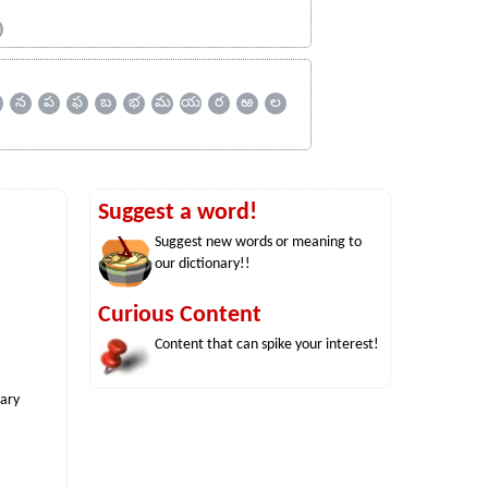
ஹ
న
ప
ఫ
బ
భ
మ
య
ర
ఱ
ల
Suggest a word!
Suggest new words or meaning to
our dictionary!!
Curious Content
Content that can spike your interest!
nary