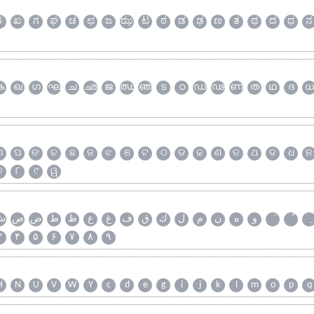
ಕ
ಖ
ಗ
ಘ
ಚ
ಛ
ಜ
ಝ
ಟ
ಠ
ಡ
ಢ
ಣ
ತ
ಥ
ದ
ಧ
ನ
ക
ഖ
ഗ
ഘ
ച
ഛ
ജ
ഝ
ഞ
ട
ഠ
ഡ
ഢ
ണ
ത
ഥ
ദ
ധ
ଗ
ଘ
ଙ
ଚ
ଛ
ଜ
ଝ
ଞ
ଟ
ଠ
ଡ
ଢ
ଣ
ତ
ଥ
ଦ
ଧ
ନ
୭
୮
୯
ୱ
و
ه
ن
م
ل
ك
ق
ف
غ
ع
ظ
ط
ض
ص
ش
۳
۴
۵
۶
۷
۸
۹
H
N
U
V
W
Y
c
d
e
g
i
j
k
l
m
o
p
q