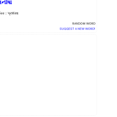
મનીષા
ee : પ્રશંસા
RANDOM WORD
SUGGEST A NEW WORD!