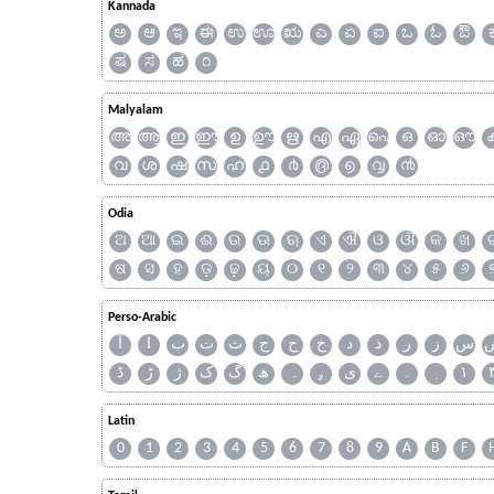
Kannada
ಅ
ಆ
ಇ
ಈ
ಉ
ಊ
ಋ
ಎ
ಏ
ಐ
ಒ
ಓ
ಔ
ಷ
ಸ
ಹ
೧
Malyalam
അ
ആ
ഇ
ഈ
ഉ
ഊ
ഋ
എ
ഏ
ഐ
ഒ
ഓ
ഔ
വ
ശ
ഷ
സ
ഹ
൧
൪
൫
൭
൮
൯
Odia
ଅ
ଆ
ଇ
ଈ
ଉ
ଊ
ଋ
ଏ
ଐ
ଓ
ଔ
କ
ଖ
ଷ
ସ
ହ
ଡ଼
ଢ଼
ୟ
୦
୧
୨
୩
୪
୫
୬
Perso-Arabic
س
ز
ر
ذ
د
خ
ح
ج
ث
ت
ب
ا
آ
ڈ
ڑ
ژ
ک
گ
ھ
ہ
ۄ
ی
ے
۔
۱
Latin
0
1
2
3
4
5
6
7
8
9
A
B
F