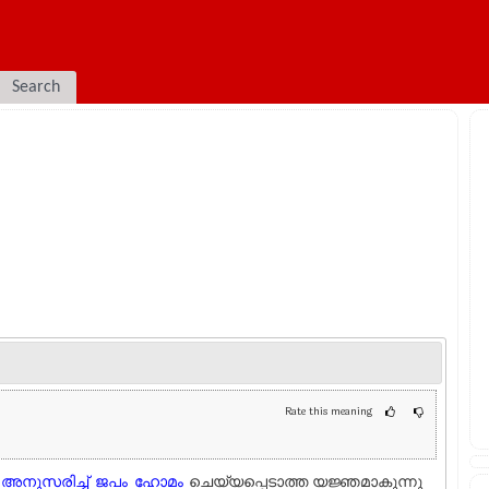
Search
Rate this meaning
അനുസരിച്ച്
ജപം
ഹോമം
ചെയ്യപ്പെടാത്ത യജ്ഞമാകുന്നു