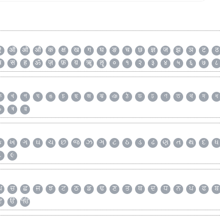
ऐ
ऑ
ओ
औ
क
क्ष
ख
ग
घ
ङ
च
छ
ज्ञ
ज
झ
ञ
ट
ठ
ष
स
ह
ॐ
ज़
फ़
य़
ॠ
ॡ
०
१
२
३
४
५
६
७
८
ক
খ
গ
ঘ
ঙ
চ
ছ
জ
ঝ
ঞ
ঠ
ড
ঢ
ণ
ত
থ
দ
ধ
৯
ৰ
ৱ
ક
ખ
ગ
ઘ
ચ
છ
જ
ઝ
ઞ
ટ
ઠ
ડ
ઢ
ણ
ત
થ
દ
ધ
૮
૯
ਘ
ਚ
ਛ
ਜ
ਝ
ਟ
ਠ
ਡ
ਢ
ਣ
ਤ
ਥ
ਦ
ਧ
ਨ
ਪ
ਫ
ਬ
ੲ
ੳ
ੴ