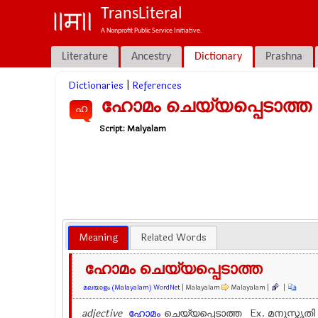
TransLiteral
A Nonprofit Public Service Initiative.
Literature
Ancestry
Dictionary
Prashna
Dictionaries
|
References
ഹോമം ചെയ്യപ്പെടാത്ത
ഹ
Script:
Malyalam
Meaning
Related Words
ഹോമം ചെയ്യപ്പെടാത്ത
മലയാളം (Malayalam) WordNet
| Malayalam
Malayalam |
|
adjective
ഹോമം
ചെയ്യപ്പെടാത്ത Ex.
മനുസ്മൃതി