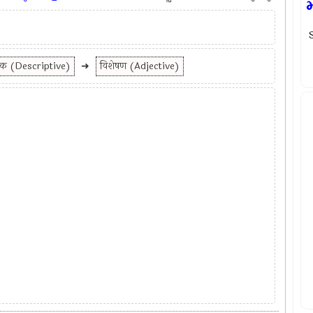
S
्मक (Descriptive)
➜
विशेषण (Adjective)