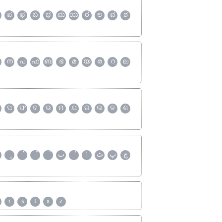
ಪ
ಫ
ಬ
ಭ
ಮ
ಯ
ರ
ಲ
ವ
ಶ
ന
പ
ഫ
ബ
ഭ
മ
യ
ര
റ
ല
ପ
ଫ
ବ
ଭ
ମ
ଯ
ର
ଲ
ଳ
ଶ
چ
پ
ٹ
ٲ
ٮ
r
s
t
x
z