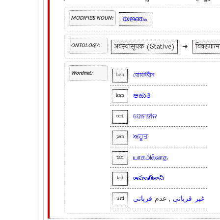
യജ്ഞം
MODIFIES NOUN:
अवस्थासूचक (Stative)
➜
विवरणात
ONTOLOGY:
Wordnet:
হোমবিহীন
ben
ಆಹುತಿ
kan
ହୋମହୀନ
ori
ਅਹੂਤ
pan
யாகமில்லாத
tam
ఆహుతికాని
tel
غیر
قربانی
, عدم
قربانی
urd