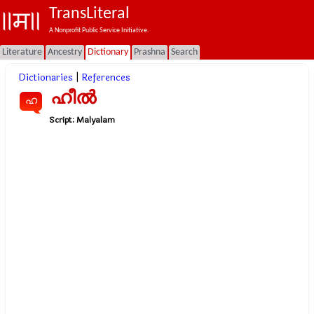
TransLiteral
A Nonprofit Public Service Initiative.
Literature
Ancestry
Dictionary
Prashna
Search
Dictionaries
|
References
ഹീല്‍
ഹ
Script:
Malyalam