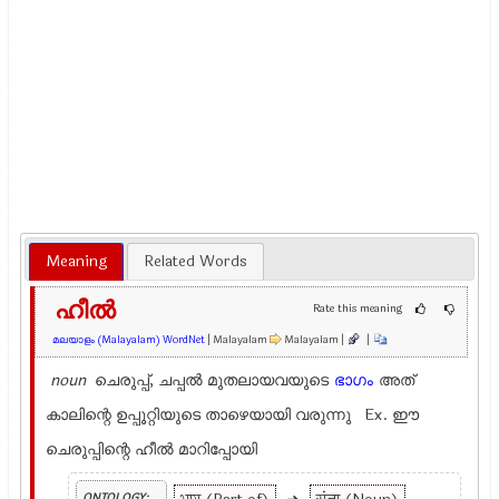
Meaning
Related Words
ഹീല്‍
Rate this meaning
മലയാളം (Malayalam) WordNet
| Malayalam
Malayalam |
|
noun
ചെരുപ്പ്, ചപ്പല്‍ മുതലായവയുടെ
ഭാഗം
അത്
കാലിന്റെ ഉപ്പൂറ്റിയുടെ താഴെയായി വരുന്നു Ex.
ഈ
ചെരുപ്പിന്റെ ഹീല്‍ മാറിപ്പോയി
ONTOLOGY: