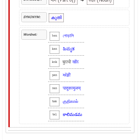
भाग (Part of)
➜
संज्ञा (Noun)
കുതി
SYNONYM:
Wordnet:
গোড়ালি
ben
ಹಿಮ್ಮಡ
kan
बुटाची
खोंट
kok
ਅੱਡੀ
pan
पादुकामूलम्
san
குதிகால்
tam
కాలిమడమ
tel