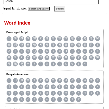
Input language:
Word Index
Devanagari Script
ँ
अः
अं
अ
आ
इ
ई
उ
ऊ
ऋ
ऌ
ऍ
ए
ऐ
ऑ
ओ
औ
क
क्ष
ख
ग
घ
ङ
च
छ
ज्ञ
ज
झ
ञ
ट
ठ
ड
ढ
ण
त्र
त
थ
द
ध
न
ऩ
प
फ
ब
भ
म
य
र
ऱ
ल
ळ
व
श
श्र
ष
स
ह
ॐ
ज़
फ़
य़
ॠ
ॡ
०
१
२
३
४
५
६
७
८
९
Bengali-Assamese
ঁ
ং
অ
আ
ই
ঈ
উ
ঊ
ঋ
এ
ঐ
ও
ঔ
ক
খ
গ
ঘ
ঙ
চ
ছ
জ
ঝ
ঞ
ঠ
ড
ঢ
ণ
ত
থ
দ
ধ
ন
প
ফ
ব
ভ
ম
য
র
ল
শ
ষ
স
হ
য়
০
১
২
৩
৪
৫
৬
৭
৮
৯
ৰ
ৱ