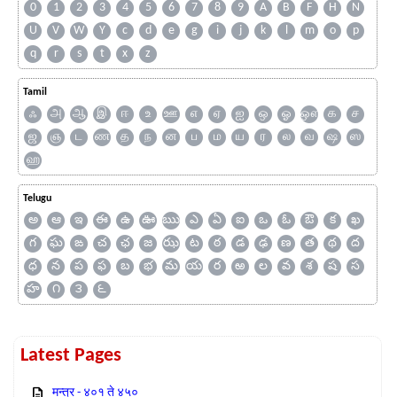
0
1
2
3
4
5
6
7
8
9
A
B
F
H
N
U
V
W
Y
c
d
e
g
i
j
k
l
m
o
p
q
r
s
t
x
z
Tamil
ஃ
அ
ஆ
இ
ஈ
உ
ஊ
எ
ஏ
ஐ
ஒ
ஓ
ஔ
க
ச
ஜ
ஞ
ட
ண
த
ந
ன
ப
ம
ய
ர
ல
வ
ஷ
ஸ
ஹ
Telugu
అ
ఆ
ఇ
ఈ
ఉ
ఊ
ఋ
ఎ
ఏ
ఐ
ఒ
ఓ
ఔ
క
ఖ
గ
ఘ
ఙ
చ
ఛ
జ
ఝ
ట
ఠ
డ
ఢ
ణ
త
థ
ద
ధ
న
ప
ఫ
బ
భ
మ
య
ర
ఱ
ల
వ
శ
ష
స
హ
౧
౩
౬
Latest Pages
मन्त्र - ४०१ ते ४५०