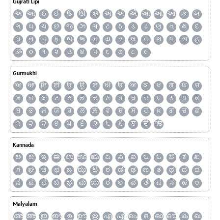
Gujrati Lipi
અ
આ
ઇ
ઈ
ઉ
ઊ
ઋ
ઍ
એ
ઐ
ઑ
ઓ
ઔ
ક
ખ
ગ
ઘ
ચ
છ
જ
ઝ
ઞ
ટ
ઠ
ડ
ઢ
ણ
ત
થ
દ
ધ
ન
પ
ફ
બ
ભ
મ
ય
ર
લ
વ
શ
ષ
સ
હ
ૐ
૦
૧
૨
૩
૪
૫
૬
૭
૮
૯
Gurmukhi
ਅ
ਆ
ਇ
ਈ
ਉ
ਊ
ਏ
ਐ
ਓ
ਔ
ਕ
ਖ
ਗ
ਘ
ਚ
ਛ
ਜ
ਝ
ਟ
ਠ
ਡ
ਢ
ਣ
ਤ
ਥ
ਦ
ਧ
ਨ
ਪ
ਫ
ਬ
ਭ
ਮ
ਯ
ਰ
ਲ
ਲ਼
ਵ
ਸ਼
ਸ
ਹ
ਖ਼
ਗ਼
ਜ਼
ਫ਼
੧
੨
੩
੪
੫
੬
੭
੮
੯
ੲ
ੳ
ੴ
Kannada
ಅ
ಆ
ಇ
ಈ
ಉ
ಊ
ಋ
ಎ
ಏ
ಐ
ಒ
ಓ
ಔ
ಕ
ಖ
ಗ
ಘ
ಚ
ಛ
ಜ
ಝ
ಟ
ಠ
ಡ
ಢ
ಣ
ತ
ಥ
ದ
ಧ
ನ
ಪ
ಫ
ಬ
ಭ
ಮ
ಯ
ರ
ಲ
ವ
ಶ
ಷ
ಸ
ಹ
೧
Malyalam
അ
ആ
ഇ
ഈ
ഉ
ഊ
ഋ
എ
ഏ
ഐ
ഒ
ഓ
ഔ
ക
ഖ