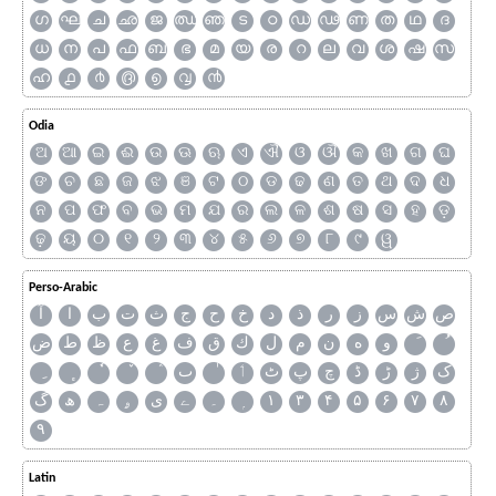
ഗ
ഘ
ച
ഛ
ജ
ഝ
ഞ
ട
ഠ
ഡ
ഢ
ണ
ത
ഥ
ദ
ധ
ന
പ
ഫ
ബ
ഭ
മ
യ
ര
റ
ല
വ
ശ
ഷ
സ
ഹ
൧
൪
൫
൭
൮
൯
Odia
ଅ
ଆ
ଇ
ଈ
ଉ
ଊ
ଋ
ଏ
ଐ
ଓ
ଔ
କ
ଖ
ଗ
ଘ
ଙ
ଚ
ଛ
ଜ
ଝ
ଞ
ଟ
ଠ
ଡ
ଢ
ଣ
ତ
ଥ
ଦ
ଧ
ନ
ପ
ଫ
ବ
ଭ
ମ
ଯ
ର
ଲ
ଳ
ଶ
ଷ
ସ
ହ
ଡ଼
ଢ଼
ୟ
୦
୧
୨
୩
୪
୫
୬
୭
୮
୯
ୱ
Perso-Arabic
ص
ش
س
ز
ر
ذ
د
خ
ح
ج
ث
ت
ب
ا
آ
و
ه
ن
م
ل
ك
ق
ف
غ
ع
ظ
ط
ض
ک
ژ
ڑ
ڈ
چ
پ
ٹ
ٲ
ٮ
گ
ھ
ہ
ۄ
ی
ے
۔
۱
۳
۴
۵
۶
۷
۸
۹
Latin