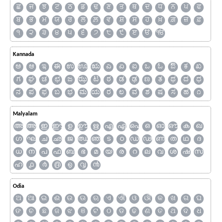
ਛ
ਜ
ਝ
ਟ
ਠ
ਡ
ਢ
ਣ
ਤ
ਥ
ਦ
ਧ
ਨ
ਪ
ਫ
ਬ
ਭ
ਮ
ਯ
ਰ
ਲ
ਲ਼
ਵ
ਸ਼
ਸ
ਹ
ਖ਼
ਗ਼
ਜ਼
ਫ਼
੧
੨
੩
੪
੫
੬
੭
੮
੯
ੲ
ੳ
ੴ
Kannada
ಅ
ಆ
ಇ
ಈ
ಉ
ಊ
ಋ
ಎ
ಏ
ಐ
ಒ
ಓ
ಔ
ಕ
ಖ
ಗ
ಘ
ಚ
ಛ
ಜ
ಝ
ಟ
ಠ
ಡ
ಢ
ಣ
ತ
ಥ
ದ
ಧ
ನ
ಪ
ಫ
ಬ
ಭ
ಮ
ಯ
ರ
ಲ
ವ
ಶ
ಷ
ಸ
ಹ
೧
Malyalam
അ
ആ
ഇ
ഈ
ഉ
ഊ
ഋ
എ
ഏ
ഐ
ഒ
ഓ
ഔ
ക
ഖ
ഗ
ഘ
ച
ഛ
ജ
ഝ
ഞ
ട
ഠ
ഡ
ഢ
ണ
ത
ഥ
ദ
ധ
ന
പ
ഫ
ബ
ഭ
മ
യ
ര
റ
ല
വ
ശ
ഷ
സ
ഹ
൧
൪
൫
൭
൮
൯
Odia
ଅ
ଆ
ଇ
ଈ
ଉ
ଊ
ଋ
ଏ
ଐ
ଓ
ଔ
କ
ଖ
ଗ
ଘ
ଙ
ଚ
ଛ
ଜ
ଝ
ଞ
ଟ
ଠ
ଡ
ଢ
ଣ
ତ
ଥ
ଦ
ଧ