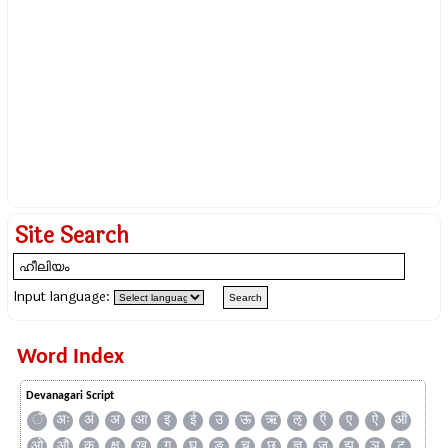
Site Search
Input language:
Word Index
Devanagari Script
ँ
अः
अं
अ
आ
इ
ई
उ
ऊ
ऋ
ऌ
ऍ
ए
ऐ
ऑ
ओ
औ
क
क्ष
ख
ग
घ
ङ
च
छ
ज्ञ
ज
झ
ञ
ट