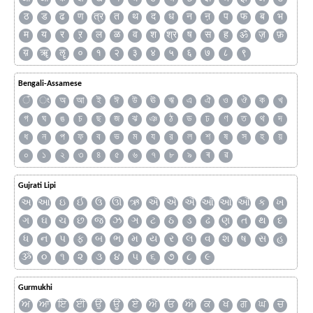
ठ
ड
ढ
ण
त्र
त
थ
द
ध
न
ऩ
प
फ
ब
भ
म
य
र
ऱ
ल
ळ
व
श
श्र
ष
स
ह
ॐ
ज़
फ़
य़
ॠ
ॡ
०
१
२
३
४
५
६
७
८
९
Bengali-Assamese
ঁ
ং
অ
আ
ই
ঈ
উ
ঊ
ঋ
এ
ঐ
ও
ঔ
ক
খ
গ
ঘ
ঙ
চ
ছ
জ
ঝ
ঞ
ঠ
ড
ঢ
ণ
ত
থ
দ
ধ
ন
প
ফ
ব
ভ
ম
য
র
ল
শ
ষ
স
হ
য়
০
১
২
৩
৪
৫
৬
৭
৮
৯
ৰ
ৱ
Gujrati Lipi
અ
આ
ઇ
ઈ
ઉ
ઊ
ઋ
ઍ
એ
ઐ
ઑ
ઓ
ઔ
ક
ખ
ગ
ઘ
ચ
છ
જ
ઝ
ઞ
ટ
ઠ
ડ
ઢ
ણ
ત
થ
દ
ધ
ન
પ
ફ
બ
ભ
મ
ય
ર
લ
વ
શ
ષ
સ
હ
ૐ
૦
૧
૨
૩
૪
૫
૬
૭
૮
૯
Gurmukhi
ਅ
ਆ
ਇ
ਈ
ਉ
ਊ
ਏ
ਐ
ਓ
ਔ
ਕ
ਖ
ਗ
ਘ
ਚ