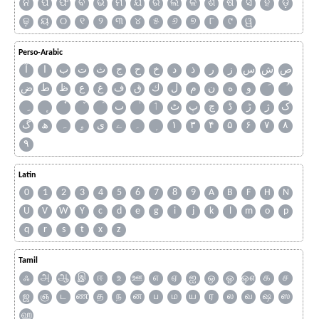
ନ
ପ
ଫ
ବ
ଭ
ମ
ଯ
ର
ଲ
ଳ
ଶ
ଷ
ସ
ହ
ଡ଼
ଢ଼
ୟ
୦
୧
୨
୩
୪
୫
୬
୭
୮
୯
ୱ
Perso-Arabic
ص
ش
س
ز
ر
ذ
د
خ
ح
ج
ث
ت
ب
ا
آ
و
ه
ن
م
ل
ك
ق
ف
غ
ع
ظ
ط
ض
ک
ژ
ڑ
ڈ
چ
پ
ٹ
ٲ
ٮ
گ
ھ
ہ
ۄ
ی
ے
۔
۱
۳
۴
۵
۶
۷
۸
۹
Latin
0
1
2
3
4
5
6
7
8
9
A
B
F
H
N
U
V
W
Y
c
d
e
g
i
j
k
l
m
o
p
q
r
s
t
x
z
Tamil
ஃ
அ
ஆ
இ
ஈ
உ
ஊ
எ
ஏ
ஐ
ஒ
ஓ
ஔ
க
ச
ஜ
ஞ
ட
ண
த
ந
ன
ப
ம
ய
ர
ல
வ
ஷ
ஸ
ஹ