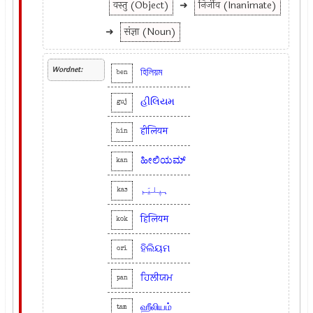
वस्तु (Object)
➜
निर्जीव (Inanimate)
➜
संज्ञा (Noun)
Wordnet:
হিলিয়ম
ben
હીલિયમ
guj
हीलियम
hin
ಹೀಲಿಯಮ್
kan
ہیٖلیَم
kas
हिलियम
kok
ହିଲିୟମ
ori
ਹਿਲੀਯਮ
pan
ஹீலியம்
tam