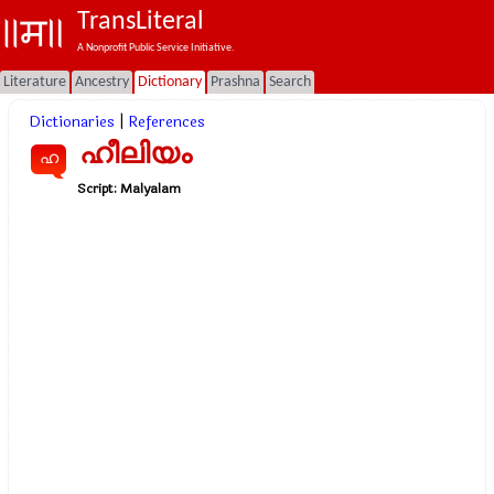
TransLiteral
A Nonprofit Public Service Initiative.
Literature
Ancestry
Dictionary
Prashna
Search
Dictionaries
|
References
ഹീലിയം
ഹ
Script:
Malyalam