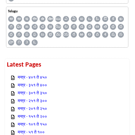
Telugu
అ
ఆ
ఇ
ఈ
ఉ
ఊ
ఋ
ఎ
ఏ
ఐ
ఒ
ఓ
ఔ
క
ఖ
గ
ఘ
ఙ
చ
ఛ
జ
ఝ
ట
ఠ
డ
ఢ
ణ
త
థ
ద
ధ
న
ప
ఫ
బ
భ
మ
య
ర
ఱ
ల
వ
శ
ష
స
హ
౧
౩
౬
Latest Pages
मन्त्र - ४०१ ते ४५०
मन्त्र - ३५१ ते ४००
मन्त्र - ३०१ ते ३५०
मन्त्र - २५१ ते ३००
मन्त्र - २०१ ते २५०
मन्त्र - १५१ ते २००
मन्त्र - १०१ ते १५०
मन्त्र - ५१ ते १००