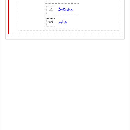
హీలియం
tel
ھِیلیم
urd