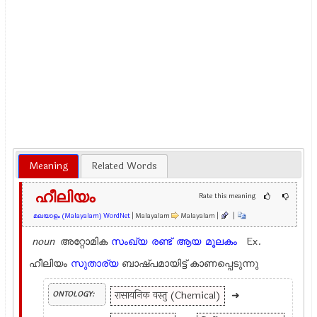
Meaning
Related Words
ഹീലിയം
Rate this meaning
മലയാളം (Malayalam) WordNet
| Malayalam
Malayalam |
|
noun
അറ്റോമിക
സംഖ്യ
രണ്ട്
ആയ
മൂലകം
Ex.
ഹീലിയം
സുതാര്യ
ബാഷ്പമായിട്ട് കാണപ്പെടുന്നു
रासायनिक वस्तु (Chemical)
➜
ONTOLOGY: