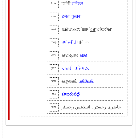
हाजेरी
रजिस्टर
kok
हजेरी
पुस्तक
mar
ꯑꯔꯥꯛꯄꯁꯤꯡꯒꯤ꯭ꯔꯦꯖꯤꯁꯇꯥꯔ
mni
उपस्थिति
पन्जिका
nep
ଉପସ୍ଥାନ
ଖାତା
ori
ਹਾਜ਼ਰੀ
ਰਜਿਸਟਰ
pan
வருகைப்
பதிவேடு
tam
హాజరుపట్టి
tel
حاضری رجسٹر , اٹینڈینس رجسٹر
urd