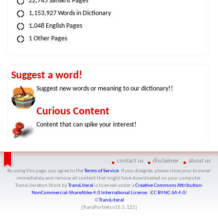
22,745 Sanskrit Pages
1,153,927 Words in Dictionary
1,048 English Pages
1 Other Pages
Suggest a word!
Suggest new words or meaning to our dictionary!!
Curious Content
Content that can spike your interest!
contact us
disclaimer
about us
By using this page, you agree to the
Terms of Service
. If you disagree, please close your browser
immediately and remove all content that might have downloaded on your computer.
TransLiteration Work
by
TransLiteral
is licensed under a
Creative Commons Attribution-
NonCommercial-ShareAlike 4.0 International License
. (
CC BY-NC-SA 4.0
)
©
TransLiteral
[TransPortlets v
15.5.121
]