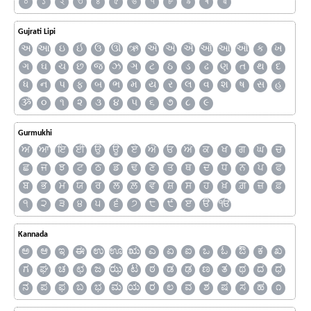
০
১
২
৩
৪
৫
৬
৭
৮
৯
ৰ
ৱ
Gujrati Lipi
અ
આ
ઇ
ઈ
ઉ
ઊ
ઋ
ઍ
એ
ઐ
ઑ
ઓ
ઔ
ક
ખ
ગ
ઘ
ચ
છ
જ
ઝ
ઞ
ટ
ઠ
ડ
ઢ
ણ
ત
થ
દ
ધ
ન
પ
ફ
બ
ભ
મ
ય
ર
લ
વ
શ
ષ
સ
હ
ૐ
૦
૧
૨
૩
૪
૫
૬
૭
૮
૯
Gurmukhi
ਅ
ਆ
ਇ
ਈ
ਉ
ਊ
ਏ
ਐ
ਓ
ਔ
ਕ
ਖ
ਗ
ਘ
ਚ
ਛ
ਜ
ਝ
ਟ
ਠ
ਡ
ਢ
ਣ
ਤ
ਥ
ਦ
ਧ
ਨ
ਪ
ਫ
ਬ
ਭ
ਮ
ਯ
ਰ
ਲ
ਲ਼
ਵ
ਸ਼
ਸ
ਹ
ਖ਼
ਗ਼
ਜ਼
ਫ਼
੧
੨
੩
੪
੫
੬
੭
੮
੯
ੲ
ੳ
ੴ
Kannada
ಅ
ಆ
ಇ
ಈ
ಉ
ಊ
ಋ
ಎ
ಏ
ಐ
ಒ
ಓ
ಔ
ಕ
ಖ
ಗ
ಘ
ಚ
ಛ
ಜ
ಝ
ಟ
ಠ
ಡ
ಢ
ಣ
ತ
ಥ
ದ
ಧ
ನ
ಪ
ಫ
ಬ
ಭ
ಮ
ಯ
ರ
ಲ
ವ
ಶ
ಷ
ಸ
ಹ
೧