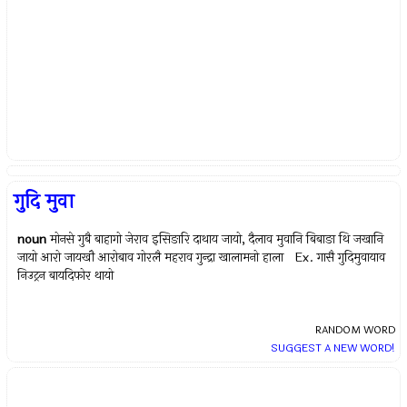
गुदि मुवा
noun
मोनसे गुबै बाहागो जेराव इसिङारि दाथाय जायो, दैलाव मुवानि बिबाङा थि जखानि
जायो आरो जायखौ आरोबाव गोरलै महराव गुन्द्रा खालामनो हाला Ex.
गासै गुदिमुवायाव
निउट्रन बायदिफोर थायो
RANDOM WORD
SUGGEST A NEW WORD!