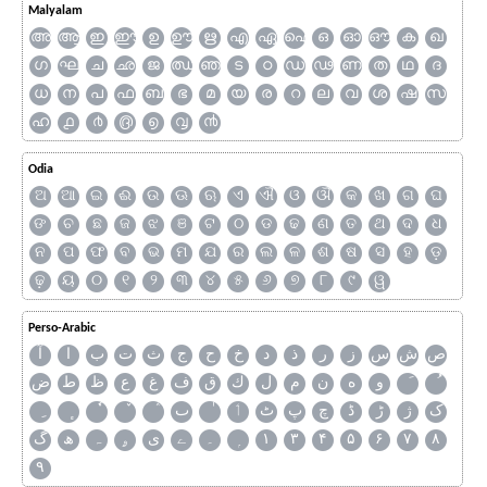
Malyalam
അ
ആ
ഇ
ഈ
ഉ
ഊ
ഋ
എ
ഏ
ഐ
ഒ
ഓ
ഔ
ക
ഖ
ഗ
ഘ
ച
ഛ
ജ
ഝ
ഞ
ട
ഠ
ഡ
ഢ
ണ
ത
ഥ
ദ
ധ
ന
പ
ഫ
ബ
ഭ
മ
യ
ര
റ
ല
വ
ശ
ഷ
സ
ഹ
൧
൪
൫
൭
൮
൯
Odia
ଅ
ଆ
ଇ
ଈ
ଉ
ଊ
ଋ
ଏ
ଐ
ଓ
ଔ
କ
ଖ
ଗ
ଘ
ଙ
ଚ
ଛ
ଜ
ଝ
ଞ
ଟ
ଠ
ଡ
ଢ
ଣ
ତ
ଥ
ଦ
ଧ
ନ
ପ
ଫ
ବ
ଭ
ମ
ଯ
ର
ଲ
ଳ
ଶ
ଷ
ସ
ହ
ଡ଼
ଢ଼
ୟ
୦
୧
୨
୩
୪
୫
୬
୭
୮
୯
ୱ
Perso-Arabic
ص
ش
س
ز
ر
ذ
د
خ
ح
ج
ث
ت
ب
ا
آ
و
ه
ن
م
ل
ك
ق
ف
غ
ع
ظ
ط
ض
ک
ژ
ڑ
ڈ
چ
پ
ٹ
ٲ
ٮ
گ
ھ
ہ
ۄ
ی
ے
۔
۱
۳
۴
۵
۶
۷
۸
۹