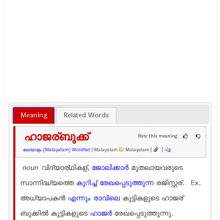
Meaning
Related Words
ഹാജര്ബുക്ക്
Rate this meaning
മലയാളം (Malayalam) WordNet
| Malayalam
Malayalam |
|
noun
വിദ്യാര്ഥികള്,
ജോലിക്കാര്‍
മുതലായവരുടെ
സാന്നിദ്ധ്യത്തെ
കുറിച്ച്
രേഖപ്പെടുത്തുന്ന
രജിസ്റ്റര്. Ex.
അധ്യാപകന്‍
എന്നും
രാവിലെ
കുട്ടികളുടെ ഹാജര്
ബുക്കില്‍ കുട്ടികളുടെ
ഹാജര്‍
രേഖപ്പെടുത്തുന്നു.