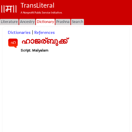
TransLiteral
A Nonprofit Public Service Initiative.
Literature
Ancestry
Dictionary
Prashna
Search
Dictionaries
|
References
ഹാജര്ബുക്ക്
ഹ
Script:
Malyalam