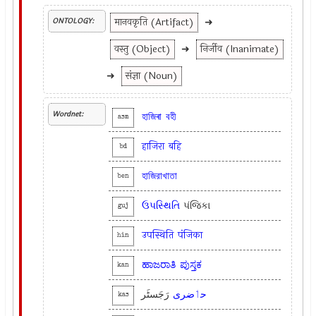
मानवकृति (Artifact)
➜
ONTOLOGY:
वस्तु (Object)
➜
निर्जीव (Inanimate)
➜
संज्ञा (Noun)
Wordnet:
হাজিৰা
বহী
asm
हाजिरा
बहि
bd
হাজিরাখাতা
ben
ઉપસ્થિતિ
પંજિકા
guj
उपस्थिति
पंजिका
hin
ಹಾಜರಾತಿ
ಪುಸ್ತಕ
kan
حٲضری
رَجَسٹَر
kas