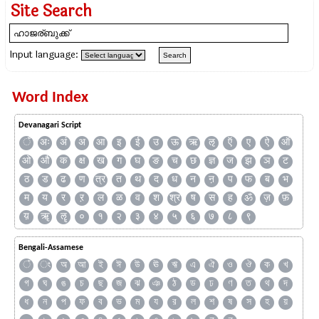
Site Search
Input language:
Word Index
Devanagari Script
ँ
अः
अं
अ
आ
इ
ई
उ
ऊ
ऋ
ऌ
ऍ
ए
ऐ
ऑ
ओ
औ
क
क्ष
ख
ग
घ
ङ
च
छ
ज्ञ
ज
झ
ञ
ट
ठ
ड
ढ
ण
त्र
त
थ
द
ध
न
ऩ
प
फ
ब
भ
म
य
र
ऱ
ल
ळ
व
श
श्र
ष
स
ह
ॐ
ज़
फ़
य़
ॠ
ॡ
०
१
२
३
४
५
६
७
८
९
Bengali-Assamese
ঁ
ং
অ
আ
ই
ঈ
উ
ঊ
ঋ
এ
ঐ
ও
ঔ
ক
খ
গ
ঘ
ঙ
চ
ছ
জ
ঝ
ঞ
ঠ
ড
ঢ
ণ
ত
থ
দ
ধ
ন
প
ফ
ব
ভ
ম
য
র
ল
শ
ষ
স
হ
য়