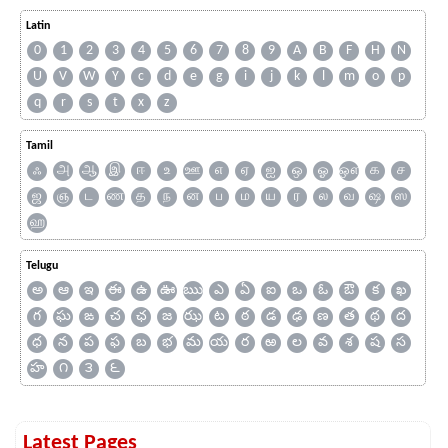
Latin
0
1
2
3
4
5
6
7
8
9
A
B
F
H
N
U
V
W
Y
c
d
e
g
i
j
k
l
m
o
p
q
r
s
t
x
z
Tamil
ஃ
அ
ஆ
இ
ஈ
உ
ஊ
எ
ஏ
ஐ
ஒ
ஓ
ஔ
க
ச
ஜ
ஞ
ட
ண
த
ந
ன
ப
ம
ய
ர
ல
வ
ஷ
ஸ
ஹ
Telugu
అ
ఆ
ఇ
ఈ
ఉ
ఊ
ఋ
ఎ
ఏ
ఐ
ఒ
ఓ
ఔ
క
ఖ
గ
ఘ
ఙ
చ
ఛ
జ
ఝ
ట
ఠ
డ
ఢ
ణ
త
థ
ద
ధ
న
ప
ఫ
బ
భ
మ
య
ర
ఱ
ల
వ
శ
ష
స
హ
౧
౩
౬
Latest Pages