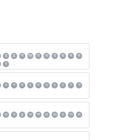
ड
ढ
ण
त्र
त
थ
द
ध
न
ऩ
९
ন
প
ফ
ব
ভ
ম
য
র
ল
শ
ન
પ
ફ
બ
ભ
મ
ય
ર
લ
વ