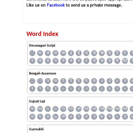
Like us on
Facebook
to send us a private message.
Word Index
Devanagari Script
ँ
अः
अं
अ
आ
इ
ई
उ
ऊ
ऋ
ऌ
ऍ
ए
प
फ
ब
भ
म
य
र
ऱ
ल
ळ
व
श
श्र
Bengali-Assamese
ঁ
ং
অ
আ
ই
ঈ
উ
ঊ
ঋ
এ
ঐ
ও
ঔ
ষ
স
হ
য়
০
১
২
৩
৪
৫
৬
৭
৮
Gujrati Lipi
અ
આ
ઇ
ઈ
ઉ
ઊ
ઋ
ઍ
એ
ઐ
ઑ
ઓ
ઔ
શ
ષ
સ
હ
ૐ
૦
૧
૨
૩
૪
૫
૬
૭
Gurmukhi