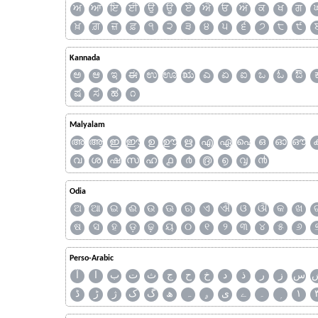
ਅ
ਆ
ਇ
ਈ
ਉ
ਊ
ਏ
ਐ
ਓ
ਔ
ਕ
ਖ
ਗ
ਖ਼
ਗ਼
ਜ਼
ਫ਼
੧
੨
੩
੪
੫
੬
੭
੮
੯
Kannada
ಅ
ಆ
ಇ
ಈ
ಉ
ಊ
ಋ
ಎ
ಏ
ಐ
ಒ
ಓ
ಔ
ಷ
ಸ
ಹ
೧
Malyalam
അ
ആ
ഇ
ഈ
ഉ
ഊ
ഋ
എ
ഏ
ഐ
ഒ
ഓ
ഔ
വ
ശ
ഷ
സ
ഹ
൧
൪
൫
൭
൮
൯
Odia
ଅ
ଆ
ଇ
ଈ
ଉ
ଊ
ଋ
ଏ
ଐ
ଓ
ଔ
କ
ଖ
ଷ
ସ
ହ
ଡ଼
ଢ଼
ୟ
୦
୧
୨
୩
୪
୫
୬
Perso-Arabic
س
ز
ر
ذ
د
خ
ح
ج
ث
ت
ب
ا
آ
ڈ
ڑ
ژ
ک
گ
ھ
ہ
ۄ
ی
ے
۔
۱