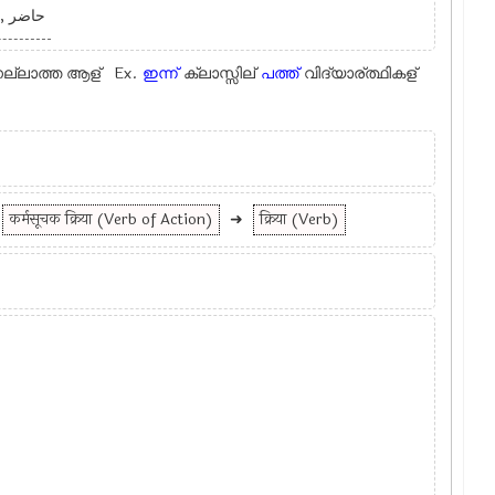
حاضر  ,
നല്ലാത്ത ആള് Ex.
ഇന്ന്
ക്ലാസ്സില്
പത്ത്
വിദ്യാര്ത്ഥികള്
कर्मसूचक क्रिया (Verb of Action)
➜
क्रिया (Verb)