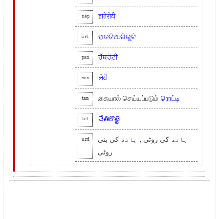
हातेरोटी
nep
ହାତତିଆରିରୁଟି
ori
ਹੱਥਰੋਟੀ
pan
लेटी
san
கையால் செய்யப்படும்
ரொட்டி
tam
చేతిరొట్టె
tel
ہاتھ
کی روٹی ,
ہاتھ
کی بنی
urd
روٹی