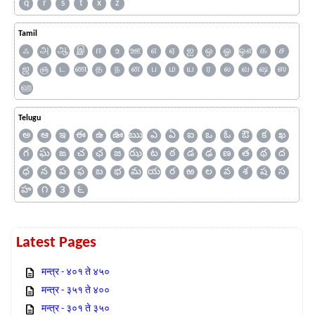
q
r
s
t
x
z
Tamil
ஃ
அ
ஆ
இ
ஈ
உ
ஊ
எ
ஏ
ஐ
ஒ
ஓ
ஔ
க
ச
ஜ
ஞ
ட
ண
த
ந
ன
ப
ம
ய
ர
ல
வ
ஷ
ஸ
ஹ
Telugu
అ
ఆ
ఇ
ఈ
ఉ
ఊ
ఋ
ఎ
ఏ
ఐ
ఒ
ఓ
ఔ
క
ఖ
గ
ఘ
ఙ
చ
ఛ
జ
ఝ
ట
ఠ
డ
ఢ
ణ
త
థ
ద
ధ
న
ప
ఫ
బ
భ
మ
య
ర
ఱ
ల
వ
శ
ష
స
హ
౧
౩
౬
Latest Pages
मन्त्र - ४०१ ते ४५०
मन्त्र - ३५१ ते ४००
मन्त्र - ३०१ ते ३५०