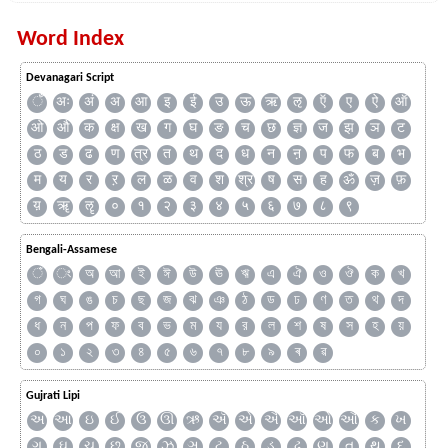
Word Index
Devanagari Script
ँ
अः
अं
अ
आ
इ
ई
उ
ऊ
ऋ
ऌ
ऍ
ए
ऐ
ऑ
ओ
औ
क
क्ष
ख
ग
घ
ङ
च
छ
ज्ञ
ज
झ
ञ
ट
ठ
ड
ढ
ण
त्र
त
थ
द
ध
न
ऩ
प
फ
ब
भ
म
य
र
ऱ
ल
ळ
व
श
श्र
ष
स
ह
ॐ
ज़
फ़
य़
ॠ
ॡ
०
१
२
३
४
५
६
७
८
९
Bengali-Assamese
ঁ
ং
অ
আ
ই
ঈ
উ
ঊ
ঋ
এ
ঐ
ও
ঔ
ক
খ
গ
ঘ
ঙ
চ
ছ
জ
ঝ
ঞ
ঠ
ড
ঢ
ণ
ত
থ
দ
ধ
ন
প
ফ
ব
ভ
ম
য
র
ল
শ
ষ
স
হ
য়
০
১
২
৩
৪
৫
৬
৭
৮
৯
ৰ
ৱ
Gujrati Lipi
અ
આ
ઇ
ઈ
ઉ
ઊ
ઋ
ઍ
એ
ઐ
ઑ
ઓ
ઔ
ક
ખ
ગ
ઘ
ચ
છ
જ
ઝ
ઞ
ટ
ઠ
ડ
ઢ
ણ
ત
થ
દ