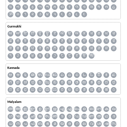
ધ
ન
પ
ફ
બ
ભ
મ
ય
ર
લ
વ
શ
ષ
સ
હ
ૐ
૦
૧
૨
૩
૪
૫
૬
૭
૮
૯
Gurmukhi
ਅ
ਆ
ਇ
ਈ
ਉ
ਊ
ਏ
ਐ
ਓ
ਔ
ਕ
ਖ
ਗ
ਘ
ਚ
ਛ
ਜ
ਝ
ਟ
ਠ
ਡ
ਢ
ਣ
ਤ
ਥ
ਦ
ਧ
ਨ
ਪ
ਫ
ਬ
ਭ
ਮ
ਯ
ਰ
ਲ
ਲ਼
ਵ
ਸ਼
ਸ
ਹ
ਖ਼
ਗ਼
ਜ਼
ਫ਼
੧
੨
੩
੪
੫
੬
੭
੮
੯
ੲ
ੳ
ੴ
Kannada
ಅ
ಆ
ಇ
ಈ
ಉ
ಊ
ಋ
ಎ
ಏ
ಐ
ಒ
ಓ
ಔ
ಕ
ಖ
ಗ
ಘ
ಚ
ಛ
ಜ
ಝ
ಟ
ಠ
ಡ
ಢ
ಣ
ತ
ಥ
ದ
ಧ
ನ
ಪ
ಫ
ಬ
ಭ
ಮ
ಯ
ರ
ಲ
ವ
ಶ
ಷ
ಸ
ಹ
೧
Malyalam
അ
ആ
ഇ
ഈ
ഉ
ഊ
ഋ
എ
ഏ
ഐ
ഒ
ഓ
ഔ
ക
ഖ
ഗ
ഘ
ച
ഛ
ജ
ഝ
ഞ
ട
ഠ
ഡ
ഢ
ണ
ത
ഥ
ദ
ധ
ന
പ
ഫ
ബ
ഭ
മ
യ
ര
റ
ല
വ
ശ
ഷ
സ