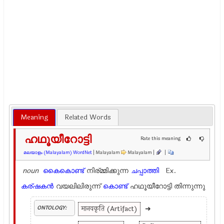
Meaning
Related Words
ഹഥൂയീറോട്ടി
Rate this meaning
മലയാളം (Malayalam) WordNet
| Malayalam
Malayalam |
|
noun
കൈകൊണ്ട്
നിര്മ്മിക്കുന്ന
ചപ്പാത്തി
Ex.
കര്ഷകന്‍
വയലിലിരുന്ന്
കൊണ്ട്
ഹഥൂയീറോട്ടി തിന്നുന്നു
मानवकृति (Artifact)
➜
ONTOLOGY: