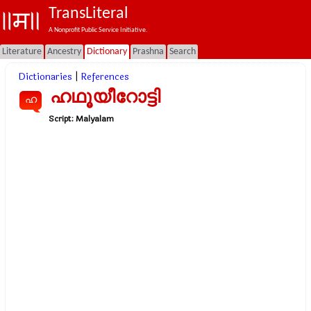
TransLiteral
A Nonprofit Public Service Initiative.
Literature
Ancestry
Dictionary
Prashna
Search
Dictionaries
|
References
ഹഥൂയീറോട്ടി
ഹ
Script:
Malyalam