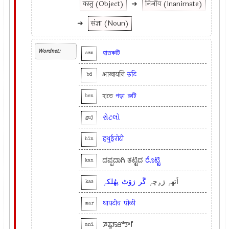
वस्तु (Object)
➜
निर्जीव (Inanimate)
➜
संज्ञा (Noun)
Wordnet:
হাতৰুটি
asm
आखायनि
रुटि
bd
হাতে
গড়া
রুটি
ben
રોટલો
guj
हथुईरोटी
hin
ದಪ್ಪದಾಗಿ ತಟ್ಟಿದ
ರೊಟ್ಟಿ
kan
اَتھہٕ ژۄچہٕ
گَر
ژوٚٹ
پھُلکہٕ
kas
थापटीव
पोळी
mar
ꯍꯊꯨꯏꯔꯣꯇꯤ
mni