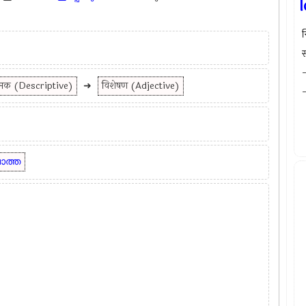
स
स
-
त्मक (Descriptive)
➜
विशेषण (Adjective)
-
ാത്ത