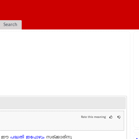
Search
Rate this meaning
.
ഈ
പദ്ധതി
ഇപ്പോഴും
സര്ക്കാരിനു