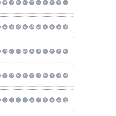
ਭ
ਮ
ਯ
ਰ
ਲ
ਲ਼
ਵ
ਸ਼
ਸ
ਹ
ಪ
ಫ
ಬ
ಭ
ಮ
ಯ
ರ
ಲ
ವ
ಶ
ന
പ
ഫ
ബ
ഭ
മ
യ
ര
റ
ല
ପ
ଫ
ବ
ଭ
ମ
ଯ
ର
ଲ
ଳ
ଶ
چ
پ
ٹ
ٲ
ٮ