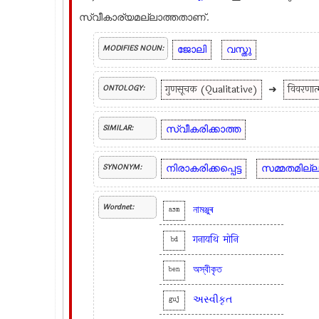
സ്വീകാര്യമല്ലാത്തതാണ്.
ജോലി
വസ്തു
MODIFIES NOUN:
गुणसूचक (Qualitative)
➜
विवरणा
ONTOLOGY:
സ്വീകരിക്കാത്ത
SIMILAR:
നിരാകരിക്കപ്പെട്ട
സമ്മതമില്ല
SYNONYM:
Wordnet:
নামঞ্জুৰ
asm
गनायथि
मोनि
bd
অস্বীকৃত
ben
અસ્વીકૃત
guj