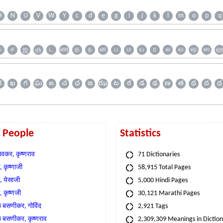
H
N
U
V
W
Y
c
d
e
g
i
j
k
l
m
o
p
q
க
ச
ஜ
ஞ
ட
ண
த
ந
ன
ப
ம
ய
ர
ல
வ
ஷ
ஸ
క
ఖ
గ
ఘ
ఙ
చ
ఛ
జ
ఝ
ట
ఠ
డ
ఢ
ణ
త
థ
ద
ధ
t People
Statistics
वकर, कृष्णराव
71 Dictionaries
 कृष्णाजी
58,915 Total Pages
, येसाजी
5,000 Hindi Pages
, कृष्णजी
30,121 Marathi Pages
े बसणीकर, गोविंद
2,921 Tags
े बसणीकर, कृष्णराव
2,309,309 Meanings in Dictio