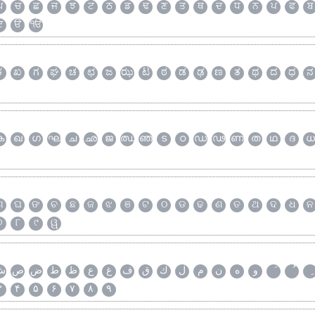
ਘ
ਚ
ਛ
ਜ
ਝ
ਟ
ਠ
ਡ
ਢ
ਣ
ਤ
ਥ
ਦ
ਧ
ਨ
ਪ
ਫ
ਬ
ੲ
ੳ
ੴ
ಕ
ಖ
ಗ
ಘ
ಚ
ಛ
ಜ
ಝ
ಟ
ಠ
ಡ
ಢ
ಣ
ತ
ಥ
ದ
ಧ
ನ
ക
ഖ
ഗ
ഘ
ച
ഛ
ജ
ഝ
ഞ
ട
ഠ
ഡ
ഢ
ണ
ത
ഥ
ദ
ധ
ଗ
ଘ
ଙ
ଚ
ଛ
ଜ
ଝ
ଞ
ଟ
ଠ
ଡ
ଢ
ଣ
ତ
ଥ
ଦ
ଧ
ନ
୭
୮
୯
ୱ
و
ه
ن
م
ل
ك
ق
ف
غ
ع
ظ
ط
ض
ص
ش
۳
۴
۵
۶
۷
۸
۹