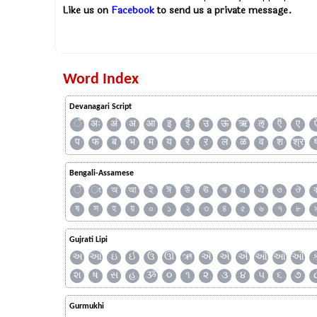
Like us on
Facebook
to send us a private message.
Word Index
Devanagari Script
ँ
अः
अं
अ
आ
इ
ई
उ
ऊ
ऋ
ऌ
ऍ
ए
प
फ
ब
भ
म
य
र
ऱ
ल
ळ
व
श
श्र
Bengali-Assamese
ঁ
ং
অ
আ
ই
ঈ
উ
ঊ
ঋ
এ
ঐ
ও
ঔ
ষ
স
হ
য়
০
১
২
৩
৪
৫
৬
৭
৮
Gujrati Lipi
અ
આ
ઇ
ઈ
ઉ
ઊ
ઋ
ઍ
એ
ઐ
ઑ
ઓ
ઔ
શ
ષ
સ
હ
ૐ
૦
૧
૨
૩
૪
૫
૬
૭
Gurmukhi