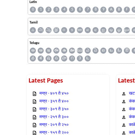
Latin
0
1
2
3
4
5
6
7
8
9
A
B
F
Tamil
ஃ
அ
ஆ
இ
ஈ
உ
ஊ
எ
ஏ
ஐ
ஒ
ஓ
ஔ
Telugu
అ
ఆ
ఇ
ఈ
ఉ
ఊ
ఋ
ఎ
ఏ
ఐ
ఒ
ఓ
ఔ
వ
శ
ష
స
హ
౧
౩
౬
Latest Pages
Lates
मन्त्र - ४०१ ते ४५०
खटा
मन्त्र - ३५१ ते ४००
कंक,
मन्त्र - ३०१ ते ३५०
कंक
मन्त्र - २५१ ते ३००
कंक
मन्त्र - २०१ ते २५०
काळ
मन्त्र - १५१ ते २००
काळ