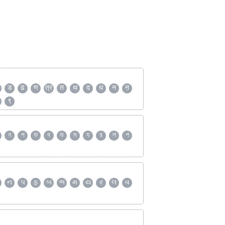
ड
ढ
ण
त्र
त
थ
द
ध
न
ऩ
९
ন
প
ফ
ব
ভ
ম
য
র
ল
শ
ન
પ
ફ
બ
ભ
મ
ય
ર
લ
વ