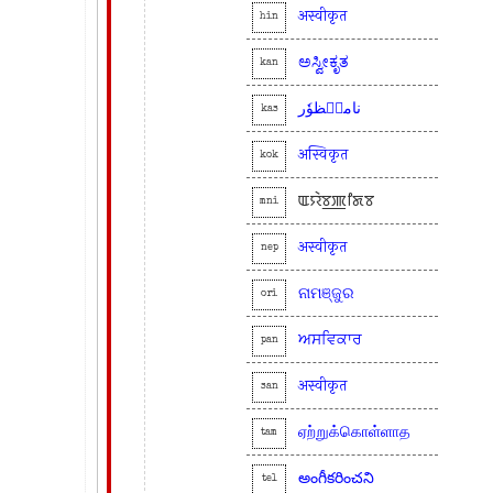
अस्वीकृत
hin
ಅಸ್ವೀಕೃತ
kan
نامنٛظوٗر
kas
अस्विकृत
kok
ꯑꯌꯥꯕ꯭ꯄꯤꯗꯕ
mni
अस्वीकृत
nep
ନାମଞ୍ଜୁର
ori
ਅਸਵਿਕਾਰ
pan
अस्वीकृत
san
ஏற்றுக்கொள்ளாத
tam
అంగీకరించని
tel