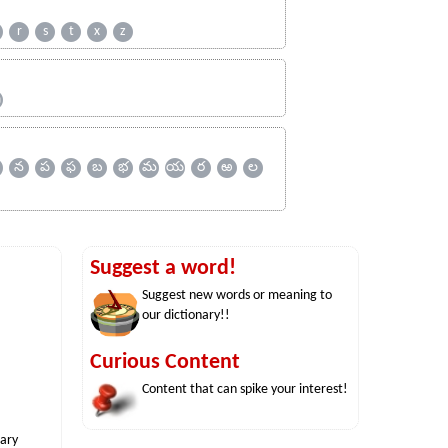
r
s
t
x
z
ஹ
న
ప
ఫ
బ
భ
మ
య
ర
ఱ
ల
Suggest a word!
Suggest new words or meaning to
our dictionary!!
Curious Content
Content that can spike your interest!
nary