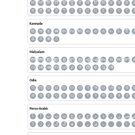
ਅ
ਆ
ਇ
ਈ
ਉ
ਊ
ਏ
ਐ
ਓ
ਔ
ਕ
ਖ
ਗ
ਖ਼
ਗ਼
ਜ਼
ਫ਼
੧
੨
੩
੪
੫
੬
੭
੮
੯
Kannada
ಅ
ಆ
ಇ
ಈ
ಉ
ಊ
ಋ
ಎ
ಏ
ಐ
ಒ
ಓ
ಔ
ಷ
ಸ
ಹ
೧
Malyalam
അ
ആ
ഇ
ഈ
ഉ
ഊ
ഋ
എ
ഏ
ഐ
ഒ
ഓ
ഔ
വ
ശ
ഷ
സ
ഹ
൧
൪
൫
൭
൮
൯
Odia
ଅ
ଆ
ଇ
ଈ
ଉ
ଊ
ଋ
ଏ
ଐ
ଓ
ଔ
କ
ଖ
ଷ
ସ
ହ
ଡ଼
ଢ଼
ୟ
୦
୧
୨
୩
୪
୫
୬
Perso-Arabic
س
ز
ر
ذ
د
خ
ح
ج
ث
ت
ب
ا
آ
ڈ
ڑ
ژ
ک
گ
ھ
ہ
ۄ
ی
ے
۔
۱