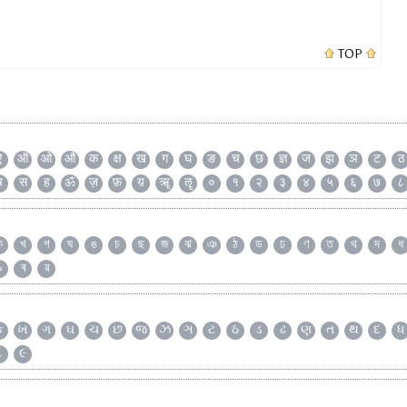
TOP
ऐ
ऑ
ओ
औ
क
क्ष
ख
ग
घ
ङ
च
छ
ज्ञ
ज
झ
ञ
ट
ठ
ष
स
ह
ॐ
ज़
फ़
य़
ॠ
ॡ
०
१
२
३
४
५
६
७
८
ক
খ
গ
ঘ
ঙ
চ
ছ
জ
ঝ
ঞ
ঠ
ড
ঢ
ণ
ত
থ
দ
ধ
৯
ৰ
ৱ
ક
ખ
ગ
ઘ
ચ
છ
જ
ઝ
ઞ
ટ
ઠ
ડ
ઢ
ણ
ત
થ
દ
ધ
૮
૯