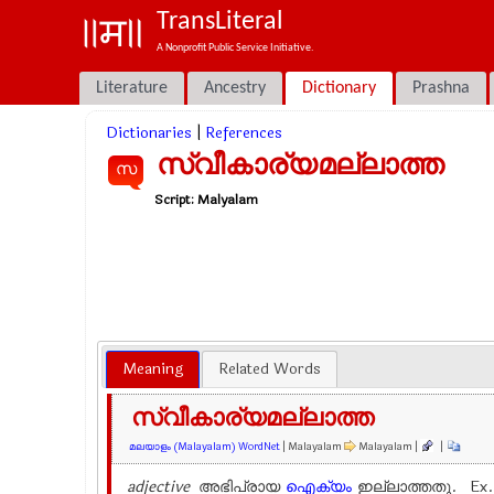
TransLiteral
A Nonprofit Public Service Initiative.
Literature
Ancestry
Dictionary
Prashna
Dictionaries
|
References
സ്വീകാര്യമല്ലാത്ത
സ
Script:
Malyalam
Meaning
Related Words
സ്വീകാര്യമല്ലാത്ത
മലയാളം (Malayalam) WordNet
| Malayalam
Malayalam |
|
adjective
അഭിപ്രായ
ഐക്യം
ഇല്ലാത്തതു. Ex