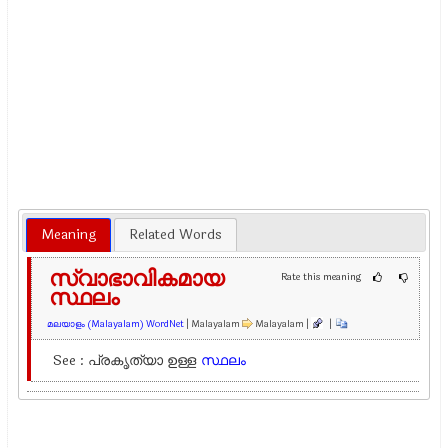
Meaning
Related Words
സ്വാഭാവികമായ
Rate this meaning
സ്ഥലം
മലയാളം (Malayalam) WordNet
| Malayalam
Malayalam |
|
See : പ്രകൃത്യാ ഉള്ള
സ്ഥലം