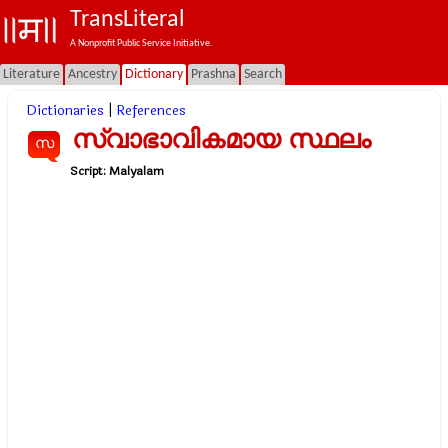
TransLiteral
A Nonprofit Public Service Initiative.
Literature
Ancestry
Dictionary
Prashna
Search
Dictionaries
|
References
സ്വാഭാവികമായ സ്ഥലം
സ
Script:
Malyalam