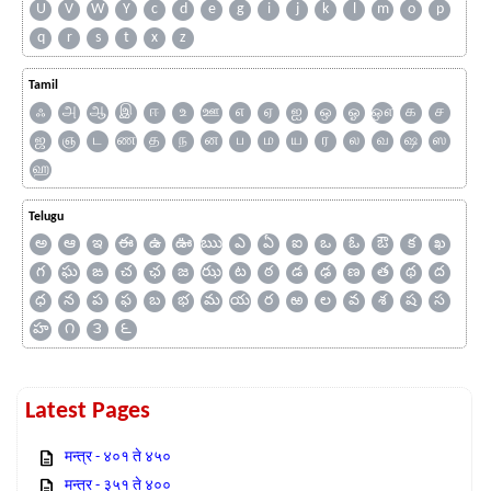
U
V
W
Y
c
d
e
g
i
j
k
l
m
o
p
q
r
s
t
x
z
Tamil
ஃ
அ
ஆ
இ
ஈ
உ
ஊ
எ
ஏ
ஐ
ஒ
ஓ
ஔ
க
ச
ஜ
ஞ
ட
ண
த
ந
ன
ப
ம
ய
ர
ல
வ
ஷ
ஸ
ஹ
Telugu
అ
ఆ
ఇ
ఈ
ఉ
ఊ
ఋ
ఎ
ఏ
ఐ
ఒ
ఓ
ఔ
క
ఖ
గ
ఘ
ఙ
చ
ఛ
జ
ఝ
ట
ఠ
డ
ఢ
ణ
త
థ
ద
ధ
న
ప
ఫ
బ
భ
మ
య
ర
ఱ
ల
వ
శ
ష
స
హ
౧
౩
౬
Latest Pages
मन्त्र - ४०१ ते ४५०
मन्त्र - ३५१ ते ४००