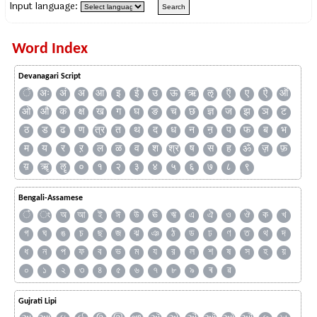
Input language:
Word Index
Devanagari Script
ँ
अः
अं
अ
आ
इ
ई
उ
ऊ
ऋ
ऌ
ऍ
ए
ऐ
ऑ
ओ
औ
क
क्ष
ख
ग
घ
ङ
च
छ
ज्ञ
ज
झ
ञ
ट
ठ
ड
ढ
ण
त्र
त
थ
द
ध
न
ऩ
प
फ
ब
भ
म
य
र
ऱ
ल
ळ
व
श
श्र
ष
स
ह
ॐ
ज़
फ़
य़
ॠ
ॡ
०
१
२
३
४
५
६
७
८
९
Bengali-Assamese
ঁ
ং
অ
আ
ই
ঈ
উ
ঊ
ঋ
এ
ঐ
ও
ঔ
ক
খ
গ
ঘ
ঙ
চ
ছ
জ
ঝ
ঞ
ঠ
ড
ঢ
ণ
ত
থ
দ
ধ
ন
প
ফ
ব
ভ
ম
য
র
ল
শ
ষ
স
হ
য়
০
১
২
৩
৪
৫
৬
৭
৮
৯
ৰ
ৱ
Gujrati Lipi