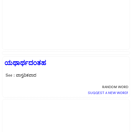
ಯಥಾರ್ಥದಂತಹ
See : ವಾಸ್ತವಿಕವಾದ
RANDOM WORD
SUGGEST A NEW WORD!