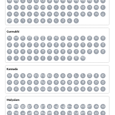
અ
આ
ઇ
ઈ
ઉ
ઊ
ઋ
ઍ
એ
ઐ
ઑ
ઓ
ઔ
ક
ખ
ગ
ઘ
ચ
છ
જ
ઝ
ઞ
ટ
ઠ
ડ
ઢ
ણ
ત
થ
દ
ધ
ન
પ
ફ
બ
ભ
મ
ય
ર
લ
વ
શ
ષ
સ
હ
ૐ
૦
૧
૨
૩
૪
૫
૬
૭
૮
૯
Gurmukhi
ਅ
ਆ
ਇ
ਈ
ਉ
ਊ
ਏ
ਐ
ਓ
ਔ
ਕ
ਖ
ਗ
ਘ
ਚ
ਛ
ਜ
ਝ
ਟ
ਠ
ਡ
ਢ
ਣ
ਤ
ਥ
ਦ
ਧ
ਨ
ਪ
ਫ
ਬ
ਭ
ਮ
ਯ
ਰ
ਲ
ਲ਼
ਵ
ਸ਼
ਸ
ਹ
ਖ਼
ਗ਼
ਜ਼
ਫ਼
੧
੨
੩
੪
੫
੬
੭
੮
੯
ੲ
ੳ
ੴ
Kannada
ಅ
ಆ
ಇ
ಈ
ಉ
ಊ
ಋ
ಎ
ಏ
ಐ
ಒ
ಓ
ಔ
ಕ
ಖ
ಗ
ಘ
ಚ
ಛ
ಜ
ಝ
ಟ
ಠ
ಡ
ಢ
ಣ
ತ
ಥ
ದ
ಧ
ನ
ಪ
ಫ
ಬ
ಭ
ಮ
ಯ
ರ
ಲ
ವ
ಶ
ಷ
ಸ
ಹ
೧
Malyalam
അ
ആ
ഇ
ഈ
ഉ
ഊ
ഋ
എ
ഏ
ഐ
ഒ
ഓ
ഔ
ക
ഖ
ഗ
ഘ
ച
ഛ
ജ
ഝ
ഞ
ട
ഠ
ഡ
ഢ
ണ
ത
ഥ
ദ