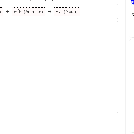
प
)
➜
सजीव (Animate)
➜
संज्ञा (Noun)
प