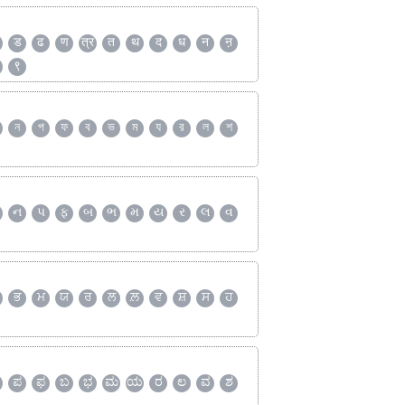
ड
ढ
ण
त्र
त
थ
द
ध
न
ऩ
९
ন
প
ফ
ব
ভ
ম
য
র
ল
শ
ન
પ
ફ
બ
ભ
મ
ય
ર
લ
વ
ਭ
ਮ
ਯ
ਰ
ਲ
ਲ਼
ਵ
ਸ਼
ਸ
ਹ
ಪ
ಫ
ಬ
ಭ
ಮ
ಯ
ರ
ಲ
ವ
ಶ