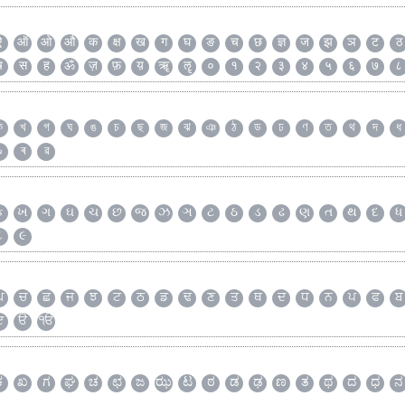
ऐ
ऑ
ओ
औ
क
क्ष
ख
ग
घ
ङ
च
छ
ज्ञ
ज
झ
ञ
ट
ठ
ष
स
ह
ॐ
ज़
फ़
य़
ॠ
ॡ
०
१
२
३
४
५
६
७
८
ক
খ
গ
ঘ
ঙ
চ
ছ
জ
ঝ
ঞ
ঠ
ড
ঢ
ণ
ত
থ
দ
ধ
৯
ৰ
ৱ
ક
ખ
ગ
ઘ
ચ
છ
જ
ઝ
ઞ
ટ
ઠ
ડ
ઢ
ણ
ત
થ
દ
ધ
૮
૯
ਘ
ਚ
ਛ
ਜ
ਝ
ਟ
ਠ
ਡ
ਢ
ਣ
ਤ
ਥ
ਦ
ਧ
ਨ
ਪ
ਫ
ਬ
ੲ
ੳ
ੴ
ಕ
ಖ
ಗ
ಘ
ಚ
ಛ
ಜ
ಝ
ಟ
ಠ
ಡ
ಢ
ಣ
ತ
ಥ
ದ
ಧ
ನ