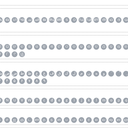
ക
ഖ
ഗ
ഘ
ച
ഛ
ജ
ഝ
ഞ
ട
ഠ
ഡ
ഢ
ണ
ത
ഥ
ദ
ധ
ଗ
ଘ
ଙ
ଚ
ଛ
ଜ
ଝ
ଞ
ଟ
ଠ
ଡ
ଢ
ଣ
ତ
ଥ
ଦ
ଧ
ନ
୭
୮
୯
ୱ
و
ه
ن
م
ل
ك
ق
ف
غ
ع
ظ
ط
ض
ص
ش
۳
۴
۵
۶
۷
۸
۹
H
N
U
V
W
Y
c
d
e
g
i
j
k
l
m
o
p
q
க
ச
ஜ
ஞ
ட
ண
த
ந
ன
ப
ம
ய
ர
ல
வ
ஷ
ஸ