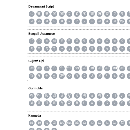
Devanagari Script
ँ
अः
अं
अ
आ
इ
ई
उ
ऊ
ऋ
ऌ
ऍ
ए
प
फ
ब
भ
म
य
र
ऱ
ल
ळ
व
श
श्र
Bengali-Assamese
ঁ
ং
অ
আ
ই
ঈ
উ
ঊ
ঋ
এ
ঐ
ও
ঔ
ষ
স
হ
য়
০
১
২
৩
৪
৫
৬
৭
৮
Gujrati Lipi
અ
આ
ઇ
ઈ
ઉ
ઊ
ઋ
ઍ
એ
ઐ
ઑ
ઓ
ઔ
શ
ષ
સ
હ
ૐ
૦
૧
૨
૩
૪
૫
૬
૭
Gurmukhi
ਅ
ਆ
ਇ
ਈ
ਉ
ਊ
ਏ
ਐ
ਓ
ਔ
ਕ
ਖ
ਗ
ਖ਼
ਗ਼
ਜ਼
ਫ਼
੧
੨
੩
੪
੫
੬
੭
੮
੯
Kannada
ಅ
ಆ
ಇ
ಈ
ಉ
ಊ
ಋ
ಎ
ಏ
ಐ
ಒ
ಓ
ಔ