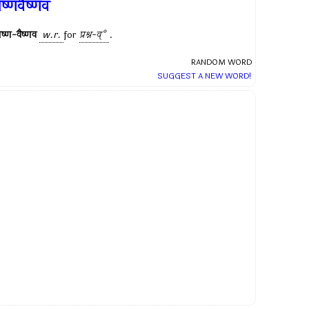
्रष्णवैष्णव
्रष्ण-वैष्णव
w.r.
for
प्रश्न-व्°
.
RANDOM WORD
SUGGEST A NEW WORD!