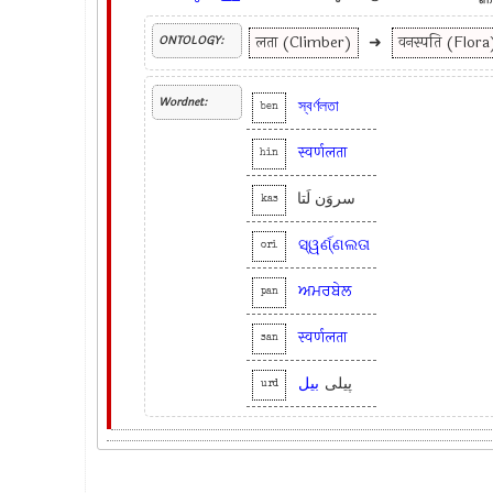
लता (Climber)
➜
वनस्पति (Flora
ONTOLOGY:
Wordnet:
স্বর্ণলতা
ben
स्वर्णलता
hin
سروَن لَتا
kas
ସ୍ୱର୍ଣ୍ଣଲତା
ori
ਅਮਰਬੇਲ
pan
स्वर्णलता
san
پیلی
بیل
urd