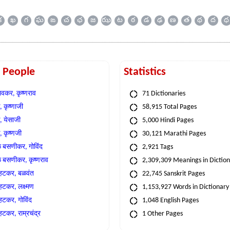
క
ఖ
గ
ఘ
ఙ
చ
ఛ
జ
ఝ
ట
ఠ
డ
ఢ
ణ
త
థ
ద
ధ
t People
Statistics
वकर, कृष्णराव
71 Dictionaries
 कृष्णाजी
58,915 Total Pages
, येसाजी
5,000 Hindi Pages
, कृष्णजी
30,121 Marathi Pages
े बसणीकर, गोविंद
2,921 Tags
े बसणीकर, कृष्णराव
2,309,309 Meanings in Dictio
्हटकर, बळवंत
22,745 Sanskrit Pages
्हटकर, लक्ष्मण
1,153,927 Words in Dictionary
्हटकर, गोविंद
1,048 English Pages
हटकर, राम्रचंद्र
1 Other Pages