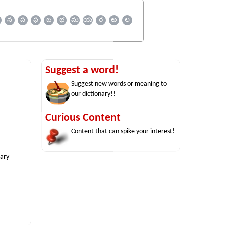
న
ప
ఫ
బ
భ
మ
య
ర
ఱ
ల
Suggest a word!
Suggest new words or meaning to
our dictionary!!
Curious Content
Content that can spike your interest!
nary