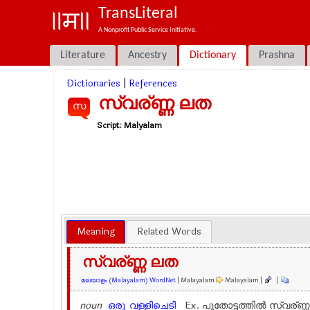
TransLiteral
A Nonprofit Public Service Initiative.
Literature
Ancestry
Dictionary
Prashna
Dictionaries
|
References
സ്വര്ണ്ണ ലത
സ
Script:
Malyalam
Meaning
Related Words
സ്വര്ണ്ണ ലത
മലയാളം (Malayalam) WordNet
| Malayalam
Malayalam |
|
noun
ഒരു
വള്ളിചെടി
Ex.
പൂതോട്ടത്തില്‍ സ്വര്ണ്