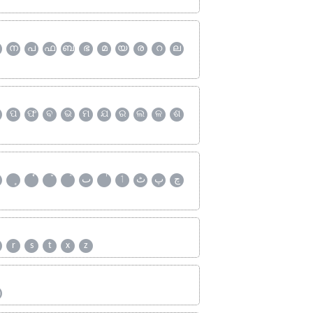
ന
പ
ഫ
ബ
ഭ
മ
യ
ര
റ
ല
ପ
ଫ
ବ
ଭ
ମ
ଯ
ର
ଲ
ଳ
ଶ
چ
پ
ٹ
ٲ
ٮ
r
s
t
x
z
ஹ