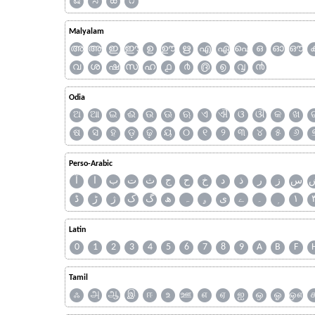
ಷ
ಸ
ಹ
೧
Malyalam
അ
ആ
ഇ
ഈ
ഉ
ഊ
ഋ
എ
ഏ
ഐ
ഒ
ഓ
ഔ
വ
ശ
ഷ
സ
ഹ
൧
൪
൫
൭
൮
൯
Odia
ଅ
ଆ
ଇ
ଈ
ଉ
ଊ
ଋ
ଏ
ଐ
ଓ
ଔ
କ
ଖ
ଷ
ସ
ହ
ଡ଼
ଢ଼
ୟ
୦
୧
୨
୩
୪
୫
୬
Perso-Arabic
س
ز
ر
ذ
د
خ
ح
ج
ث
ت
ب
ا
آ
ڈ
ڑ
ژ
ک
گ
ھ
ہ
ۄ
ی
ے
۔
۱
Latin
0
1
2
3
4
5
6
7
8
9
A
B
F
Tamil
ஃ
அ
ஆ
இ
ஈ
உ
ஊ
எ
ஏ
ஐ
ஒ
ஓ
ஔ