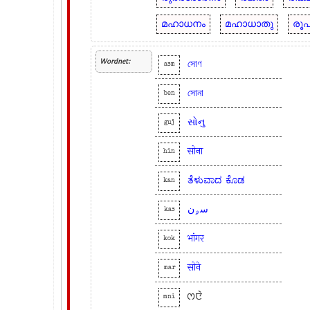
മഹാധനം
മഹാധാതു
രൂപ
Wordnet:
সোণ
asm
সোনা
ben
સોનુ
guj
सोना
hin
ತೆಳುವಾದ
ಕೊಡ
kan
سۄن
kas
भांगर
kok
सोने
mar
ꯁꯅꯥ
mni