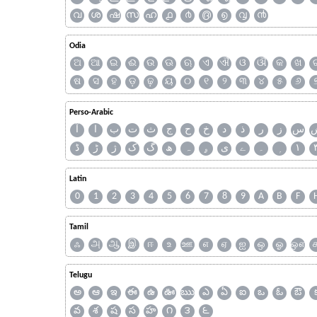
വ
ശ
ഷ
സ
ഹ
൧
൪
൫
൭
൮
൯
Odia
ଅ
ଆ
ଇ
ଈ
ଉ
ଊ
ଋ
ଏ
ଐ
ଓ
ଔ
କ
ଖ
ଷ
ସ
ହ
ଡ଼
ଢ଼
ୟ
୦
୧
୨
୩
୪
୫
୬
Perso-Arabic
س
ز
ر
ذ
د
خ
ح
ج
ث
ت
ب
ا
آ
ڈ
ڑ
ژ
ک
گ
ھ
ہ
ۄ
ی
ے
۔
۱
Latin
0
1
2
3
4
5
6
7
8
9
A
B
F
Tamil
ஃ
அ
ஆ
இ
ஈ
உ
ஊ
எ
ஏ
ஐ
ஒ
ஓ
ஔ
Telugu
అ
ఆ
ఇ
ఈ
ఉ
ఊ
ఋ
ఎ
ఏ
ఐ
ఒ
ఓ
ఔ
వ
శ
ష
స
హ
౧
౩
౬