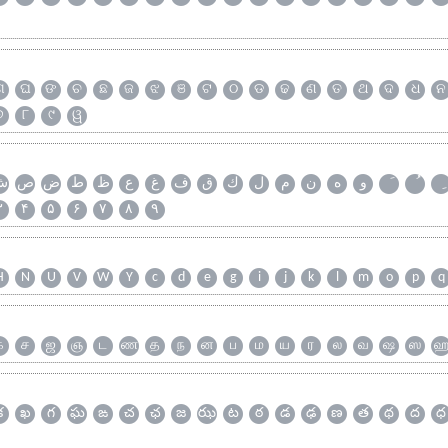
ଗ
ଘ
ଙ
ଚ
ଛ
ଜ
ଝ
ଞ
ଟ
ଠ
ଡ
ଢ
ଣ
ତ
ଥ
ଦ
ଧ
ନ
୭
୮
୯
ୱ
و
ه
ن
م
ل
ك
ق
ف
غ
ع
ظ
ط
ض
ص
ش
۳
۴
۵
۶
۷
۸
۹
H
N
U
V
W
Y
c
d
e
g
i
j
k
l
m
o
p
q
க
ச
ஜ
ஞ
ட
ண
த
ந
ன
ப
ம
ய
ர
ல
வ
ஷ
ஸ
క
ఖ
గ
ఘ
ఙ
చ
ఛ
జ
ఝ
ట
ఠ
డ
ఢ
ణ
త
థ
ద
ధ