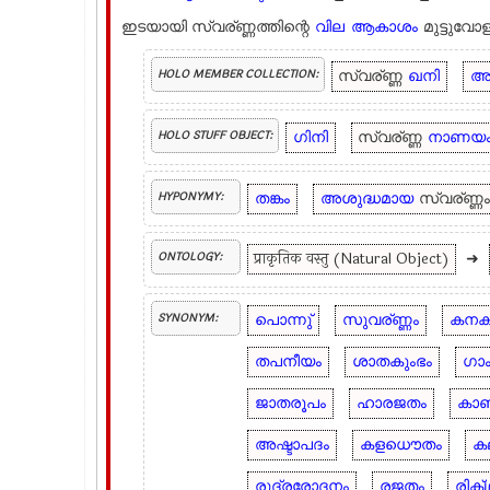
ഇടയായി സ്വര്ണ്ണത്തിന്റെ
വില
ആകാശം
മുട്ടുവോള
സ്വര്ണ്ണ
ഖനി
അഷ
HOLO MEMBER COLLECTION:
ഗിനി
സ്വര്ണ്ണ
നാണയ
HOLO STUFF OBJECT:
തങ്കം
അശുദ്ധമായ
സ്വര്ണ്ണ
HYPONYMY:
प्राकृतिक वस्तु (Natural Object)
➜
ONTOLOGY:
പൊന്നു്
സുവര്ണ്ണം
കനക
SYNONYM:
തപനീയം
ശാതകുംഭം
ഗാ
ജാതരൂപം
ഹാരജതം
കാഞ
അഷ്ടാപദം
കളധൌതം
ക
രുദ്രരോദനം
രജതം
രിക്