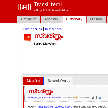
TransLiteral
A Nonprofit Public Service Initiative.
Literature
Ancestry
Dictionary
Prashna
Dictionaries
|
References
സ്വര്ണ്ണം
സ
Script:
Malyalam
Meaning
Related Words
സ്വര്ണ്ണം
മലയാളം (Malayalam) WordNet
| Malayalam
Malayalam |
|
noun
ആഭരണം
മുതലായവ
ഉണ്ടാക്കാന്‍ ഉപയോഗിക