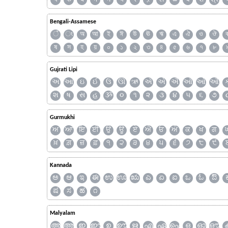
Bengali-Assamese
ঁ
ং
অ
আ
ই
ঈ
উ
ঊ
ঋ
এ
ঐ
ও
ঔ
ষ
স
হ
য়
০
১
২
৩
৪
৫
৬
৭
৮
Gujrati Lipi
અ
આ
ઇ
ઈ
ઉ
ઊ
ઋ
ઍ
એ
ઐ
ઑ
ઓ
ઔ
શ
ષ
સ
હ
ૐ
૦
૧
૨
૩
૪
૫
૬
૭
Gurmukhi
ਅ
ਆ
ਇ
ਈ
ਉ
ਊ
ਏ
ਐ
ਓ
ਔ
ਕ
ਖ
ਗ
ਖ਼
ਗ਼
ਜ਼
ਫ਼
੧
੨
੩
੪
੫
੬
੭
੮
੯
Kannada
ಅ
ಆ
ಇ
ಈ
ಉ
ಊ
ಋ
ಎ
ಏ
ಐ
ಒ
ಓ
ಔ
ಷ
ಸ
ಹ
೧
Malyalam
അ
ആ
ഇ
ഈ
ഉ
ഊ
ഋ
എ
ഏ
ഐ
ഒ
ഓ
ഔ