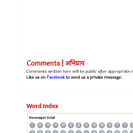
Comments | अभिप्राय
Comments written here will be public after appropriate
Like us on
Facebook
to send us a private message.
Word Index
Devanagari Script
ँ
अः
अं
अ
आ
इ
ई
उ
ऊ
ऋ
ऌ
ऍ
ए
प
फ
ब
भ
म
य
र
ऱ
ल
ळ
व
श
श्र