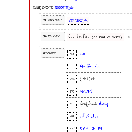
വലുതെന്ന്
തോന്നുക
അറിയുക
HYPERNYMY:
प्रेरणार्थक क्रिया (causative verb)
➜
ONTOLOGY:
Wordnet:
ভবা
asm
मोजांसिन
मोन
bd
(শ্রেষ্ঠ)ভাবা
ben
બતાવવું
guj
ಶ್ರೇಷ್ಠವೆಂದು
ಕೊಳ್ಳು
kan
مۄل
کھالُن
kas
शहाणा
समजणे
mar