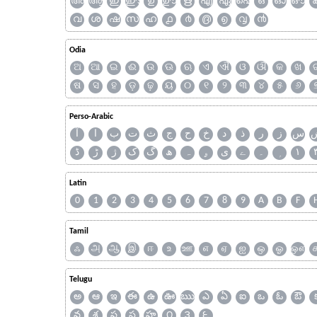
അ
ആ
ഇ
ഈ
ഉ
ഊ
ഋ
എ
ഏ
ഐ
ഒ
ഓ
ഔ
വ
ശ
ഷ
സ
ഹ
൧
൪
൫
൭
൮
൯
Odia
ଅ
ଆ
ଇ
ଈ
ଉ
ଊ
ଋ
ଏ
ଐ
ଓ
ଔ
କ
ଖ
ଷ
ସ
ହ
ଡ଼
ଢ଼
ୟ
୦
୧
୨
୩
୪
୫
୬
Perso-Arabic
س
ز
ر
ذ
د
خ
ح
ج
ث
ت
ب
ا
آ
ڈ
ڑ
ژ
ک
گ
ھ
ہ
ۄ
ی
ے
۔
۱
Latin
0
1
2
3
4
5
6
7
8
9
A
B
F
Tamil
ஃ
அ
ஆ
இ
ஈ
உ
ஊ
எ
ஏ
ஐ
ஒ
ஓ
ஔ
Telugu
అ
ఆ
ఇ
ఈ
ఉ
ఊ
ఋ
ఎ
ఏ
ఐ
ఒ
ఓ
ఔ
వ
శ
ష
స
హ
౧
౩
౬