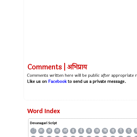
Comments | अभिप्राय
Comments written here will be public after appropriate
Like us on
Facebook
to send us a private message.
Word Index
Devanagari Script
ँ
अः
अं
अ
आ
इ
ई
उ
ऊ
ऋ
ऌ
ऍ
ए