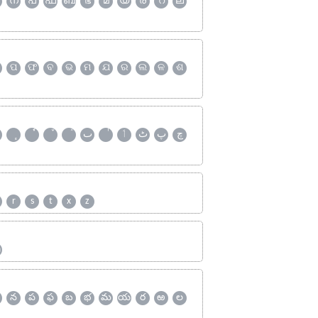
ന
പ
ഫ
ബ
ഭ
മ
യ
ര
റ
ല
ପ
ଫ
ବ
ଭ
ମ
ଯ
ର
ଲ
ଳ
ଶ
چ
پ
ٹ
ٲ
ٮ
r
s
t
x
z
ஹ
న
ప
ఫ
బ
భ
మ
య
ర
ఱ
ల