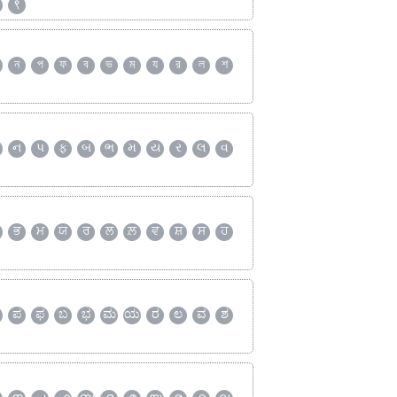
९
ন
প
ফ
ব
ভ
ম
য
র
ল
শ
ન
પ
ફ
બ
ભ
મ
ય
ર
લ
વ
ਭ
ਮ
ਯ
ਰ
ਲ
ਲ਼
ਵ
ਸ਼
ਸ
ਹ
ಪ
ಫ
ಬ
ಭ
ಮ
ಯ
ರ
ಲ
ವ
ಶ