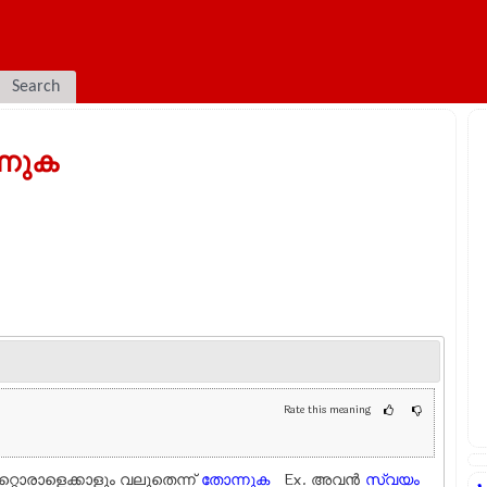
Search
്നുക
Rate this meaning
മറ്റൊരാളെക്കാളും വലുതെന്ന്
തോന്നുക
Ex.
അവന്‍
സ്വയം