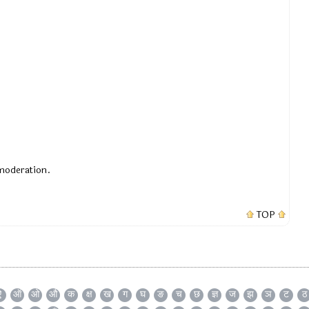
 moderation.
TOP
ऐ
ऑ
ओ
औ
क
क्ष
ख
ग
घ
ङ
च
छ
ज्ञ
ज
झ
ञ
ट
ठ