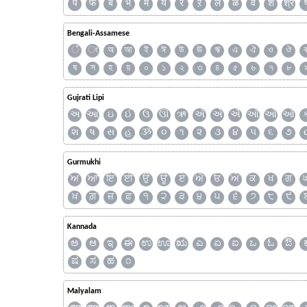
प
फ
ब
भ
म
य
र
ऱ
ल
ळ
व
श
श्र
Bengali-Assamese
ঁ
ং
অ
আ
ই
ঈ
উ
ঊ
ঋ
এ
ঐ
ও
ঔ
ষ
স
হ
য়
০
১
২
৩
৪
৫
৬
৭
৮
Gujrati Lipi
અ
આ
ઇ
ઈ
ઉ
ઊ
ઋ
ઍ
એ
ઐ
ઑ
ઓ
ઔ
શ
ષ
સ
હ
ૐ
૦
૧
૨
૩
૪
૫
૬
૭
Gurmukhi
ਅ
ਆ
ਇ
ਈ
ਉ
ਊ
ਏ
ਐ
ਓ
ਔ
ਕ
ਖ
ਗ
ਖ਼
ਗ਼
ਜ਼
ਫ਼
੧
੨
੩
੪
੫
੬
੭
੮
੯
Kannada
ಅ
ಆ
ಇ
ಈ
ಉ
ಊ
ಋ
ಎ
ಏ
ಐ
ಒ
ಓ
ಔ
ಷ
ಸ
ಹ
೧
Malyalam