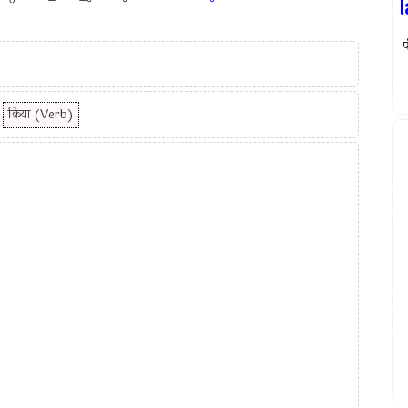
l
प
क्रिया (Verb)