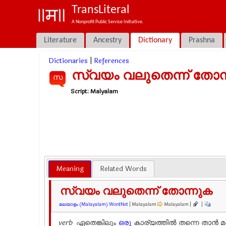
TransLiteral
A Nonprofit Public Service Initiative.
Literature
Ancestry
Dictionary
Prashna
Dictionaries
|
References
സ്വയം വലുതെന്ന് തോന
സ
Script:
Malyalam
Meaning
Related Words
സ്വയം വലുതെന്ന് തോന്നുക
മലയാളം (Malayalam) WordNet
| Malayalam
Malayalam |
|
verb
ഏതെങ്കിലും
ഒരു
കാര്യത്തില്‍ തന്നെ താന്‍ 