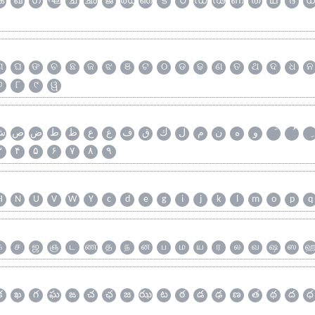
ക
ഖ
ഗ
ഘ
ച
ഛ
ജ
ഝ
ഞ
ട
ഠ
ഡ
ഢ
ണ
ത
ഥ
ദ
ധ
ଗ
ଘ
ଙ
ଚ
ଛ
ଜ
ଝ
ଞ
ଟ
ଠ
ଡ
ଢ
ଣ
ତ
ଥ
ଦ
ଧ
ନ
୭
୮
୯
ୱ
و
ه
ن
م
ل
ك
ق
ف
غ
ع
ظ
ط
ض
ص
ش
۳
۴
۵
۶
۷
۸
۹
H
N
U
V
W
Y
c
d
e
g
i
j
k
l
m
o
p
q
க
ச
ஜ
ஞ
ட
ண
த
ந
ன
ப
ம
ய
ர
ல
வ
ஷ
ஸ
క
ఖ
గ
ఘ
ఙ
చ
ఛ
జ
ఝ
ట
ఠ
డ
ఢ
ణ
త
థ
ద
ధ