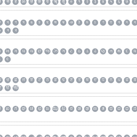
ष
स
ह
ॐ
ज़
फ़
य़
ॠ
ॡ
०
१
२
३
४
५
६
७
८
ক
খ
গ
ঘ
ঙ
চ
ছ
জ
ঝ
ঞ
ঠ
ড
ঢ
ণ
ত
থ
দ
ধ
৯
ৰ
ৱ
ક
ખ
ગ
ઘ
ચ
છ
જ
ઝ
ઞ
ટ
ઠ
ડ
ઢ
ણ
ત
થ
દ
ધ
૮
૯
ਘ
ਚ
ਛ
ਜ
ਝ
ਟ
ਠ
ਡ
ਢ
ਣ
ਤ
ਥ
ਦ
ਧ
ਨ
ਪ
ਫ
ਬ
ੲ
ੳ
ੴ
ಕ
ಖ
ಗ
ಘ
ಚ
ಛ
ಜ
ಝ
ಟ
ಠ
ಡ
ಢ
ಣ
ತ
ಥ
ದ
ಧ
ನ