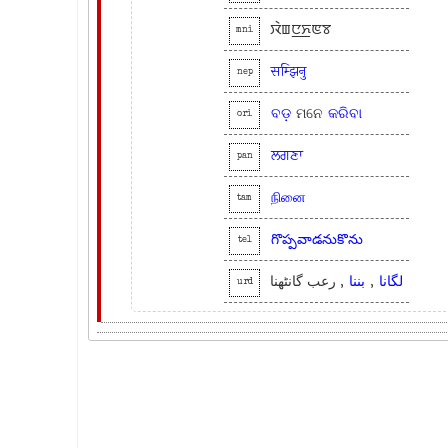
ꯋꯥꯡꯅ꯭ꯈꯟꯕ
mni
सम्झिनु
nep
ବଡ଼
ମନେ
କରିବା
ori
ਲਗਣਾ
pan
நினை
tam
గొప్పవాడనుకొను
tel
, رعب گانٹھنا
بننا
,
لگانا
urd