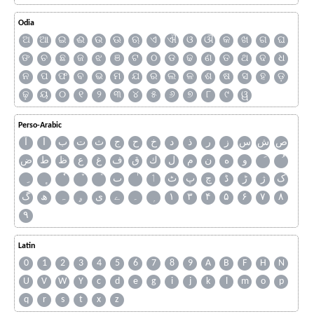
Odia
ଅ
ଆ
ଇ
ଈ
ଉ
ଊ
ଋ
ଏ
ଐ
ଓ
ଔ
କ
ଖ
ଗ
ଘ
ଙ
ଚ
ଛ
ଜ
ଝ
ଞ
ଟ
ଠ
ଡ
ଢ
ଣ
ତ
ଥ
ଦ
ଧ
ନ
ପ
ଫ
ବ
ଭ
ମ
ଯ
ର
ଲ
ଳ
ଶ
ଷ
ସ
ହ
ଡ଼
ଢ଼
ୟ
୦
୧
୨
୩
୪
୫
୬
୭
୮
୯
ୱ
Perso-Arabic
ص
ش
س
ز
ر
ذ
د
خ
ح
ج
ث
ت
ب
ا
آ
و
ه
ن
م
ل
ك
ق
ف
غ
ع
ظ
ط
ض
ک
ژ
ڑ
ڈ
چ
پ
ٹ
ٲ
ٮ
گ
ھ
ہ
ۄ
ی
ے
۔
۱
۳
۴
۵
۶
۷
۸
۹
Latin
0
1
2
3
4
5
6
7
8
9
A
B
F
H
N
U
V
W
Y
c
d
e
g
i
j
k
l
m
o
p
q
r
s
t
x
z