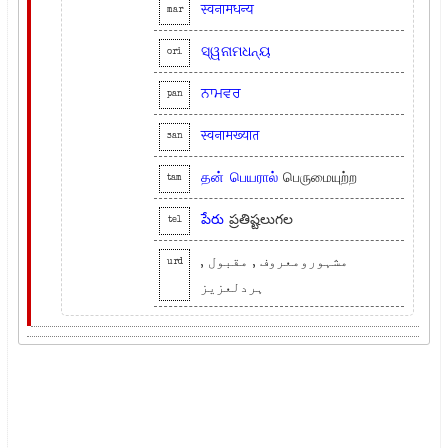
स्वनामधन्य
mar
ସ୍ୱନାମଧନ୍ୟ
ori
ਨਾਮਵਰ
pan
स्वनामख्यात
san
தன்
பெயரால்
பெருமையுற்ற
tam
పేరు
ప్రతిష్టలుగల
tel
مشہورومعروف , مقبول ,
urd
ہردلعزیز