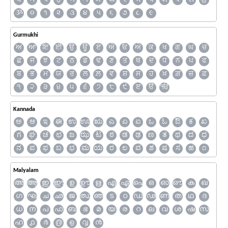
ૐ
૦
૧
૨
૩
૪
૫
૬
૭
૮
૯
Gurmukhi
ਅ
ਆ
ਇ
ਈ
ਉ
ਊ
ਏ
ਐ
ਓ
ਔ
ਕ
ਖ
ਗ
ਘ
ਚ
ਛ
ਜ
ਝ
ਟ
ਠ
ਡ
ਢ
ਣ
ਤ
ਥ
ਦ
ਧ
ਨ
ਪ
ਫ
ਬ
ਭ
ਮ
ਯ
ਰ
ਲ
ਲ਼
ਵ
ਸ਼
ਸ
ਹ
ਖ਼
ਗ਼
ਜ਼
ਫ਼
੧
੨
੩
੪
੫
੬
੭
੮
੯
ੲ
ੳ
ੴ
Kannada
ಅ
ಆ
ಇ
ಈ
ಉ
ಊ
ಋ
ಎ
ಏ
ಐ
ಒ
ಓ
ಔ
ಕ
ಖ
ಗ
ಘ
ಚ
ಛ
ಜ
ಝ
ಟ
ಠ
ಡ
ಢ
ಣ
ತ
ಥ
ದ
ಧ
ನ
ಪ
ಫ
ಬ
ಭ
ಮ
ಯ
ರ
ಲ
ವ
ಶ
ಷ
ಸ
ಹ
೧
Malyalam
അ
ആ
ഇ
ഈ
ഉ
ഊ
ഋ
എ
ഏ
ഐ
ഒ
ഓ
ഔ
ക
ഖ
ഗ
ഘ
ച
ഛ
ജ
ഝ
ഞ
ട
ഠ
ഡ
ഢ
ണ
ത
ഥ
ദ
ധ
ന
പ
ഫ
ബ
ഭ
മ
യ
ര
റ
ല
വ
ശ
ഷ
സ
ഹ
൧
൪
൫
൭
൮
൯