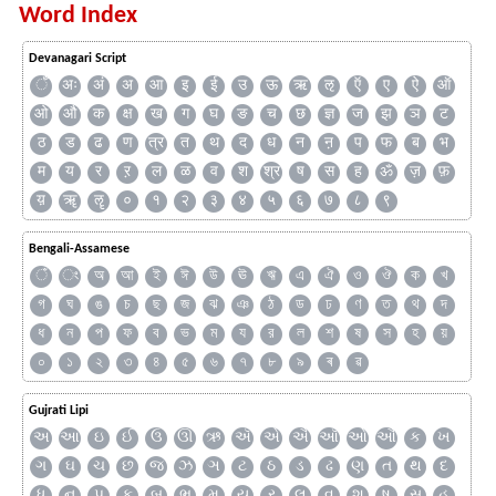
Word Index
Devanagari Script
ँ
अः
अं
अ
आ
इ
ई
उ
ऊ
ऋ
ऌ
ऍ
ए
ऐ
ऑ
ओ
औ
क
क्ष
ख
ग
घ
ङ
च
छ
ज्ञ
ज
झ
ञ
ट
ठ
ड
ढ
ण
त्र
त
थ
द
ध
न
ऩ
प
फ
ब
भ
म
य
र
ऱ
ल
ळ
व
श
श्र
ष
स
ह
ॐ
ज़
फ़
य़
ॠ
ॡ
०
१
२
३
४
५
६
७
८
९
Bengali-Assamese
ঁ
ং
অ
আ
ই
ঈ
উ
ঊ
ঋ
এ
ঐ
ও
ঔ
ক
খ
গ
ঘ
ঙ
চ
ছ
জ
ঝ
ঞ
ঠ
ড
ঢ
ণ
ত
থ
দ
ধ
ন
প
ফ
ব
ভ
ম
য
র
ল
শ
ষ
স
হ
য়
০
১
২
৩
৪
৫
৬
৭
৮
৯
ৰ
ৱ
Gujrati Lipi
અ
આ
ઇ
ઈ
ઉ
ઊ
ઋ
ઍ
એ
ઐ
ઑ
ઓ
ઔ
ક
ખ
ગ
ઘ
ચ
છ
જ
ઝ
ઞ
ટ
ઠ
ડ
ઢ
ણ
ત
થ
દ
ધ
ન
પ
ફ
બ
ભ
મ
ય
ર
લ
વ
શ
ષ
સ
હ