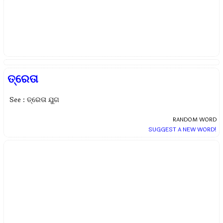
ତ୍ରେତା
See : ତ୍ରେତା ଯୁଗ
RANDOM WORD
SUGGEST A NEW WORD!