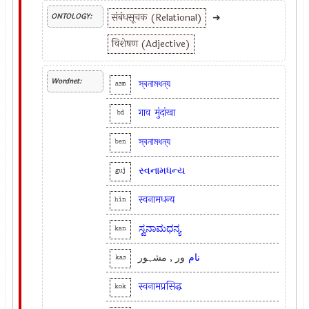
संबंधसूचक (Relational)
➜
ONTOLOGY:
विशेषण (Adjective)
Wordnet:
স্বনামধন্য
asm
गाव
मुंदांखा
bd
স্বনামধন্য
ben
સ્વનામધન્ય
guj
स्वनामधन्य
hin
ಸ್ವನಾಮಧನ್ಯ
kan
نام
ور , مشہور
kas
स्वनामप्रसिद्ध
kok