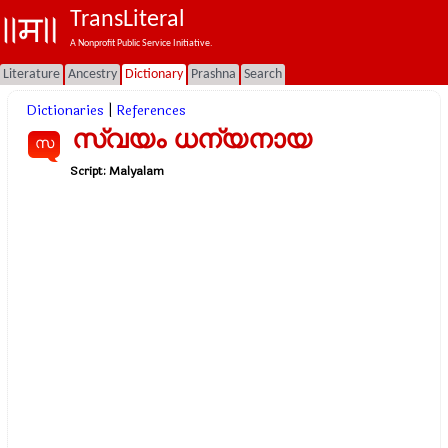
TransLiteral
A Nonprofit Public Service Initiative.
Literature
Ancestry
Dictionary
Prashna
Search
Dictionaries
|
References
സ്വയം ധന്യനായ
സ
Script:
Malyalam