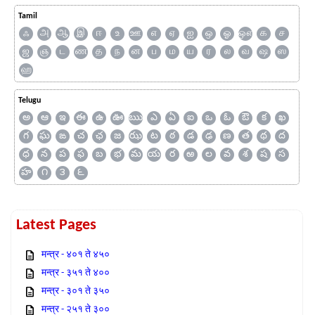
Tamil
ஃ
அ
ஆ
இ
ஈ
உ
ஊ
எ
ஏ
ஐ
ஒ
ஓ
ஔ
க
ச
ஜ
ஞ
ட
ண
த
ந
ன
ப
ம
ய
ர
ல
வ
ஷ
ஸ
ஹ
Telugu
అ
ఆ
ఇ
ఈ
ఉ
ఊ
ఋ
ఎ
ఏ
ఐ
ఒ
ఓ
ఔ
క
ఖ
గ
ఘ
ఙ
చ
ఛ
జ
ఝ
ట
ఠ
డ
ఢ
ణ
త
థ
ద
ధ
న
ప
ఫ
బ
భ
మ
య
ర
ఱ
ల
వ
శ
ష
స
హ
౧
౩
౬
Latest Pages
मन्त्र - ४०१ ते ४५०
मन्त्र - ३५१ ते ४००
मन्त्र - ३०१ ते ३५०
मन्त्र - २५१ ते ३००