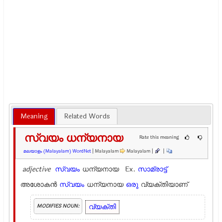
Meaning
Related Words
സ്വയം ധന്യനായ
Rate this meaning
മലയാളം (Malayalam) WordNet
| Malayalam
Malayalam |
|
adjective
സ്വയം
ധന്യനായ Ex.
സാമ്രാട്ട്
അശോകൻ
സ്വയം
ധന്യനായ
ഒരു
വ്യക്തിയാണ്
വ്യക്തി
MODIFIES NOUN: