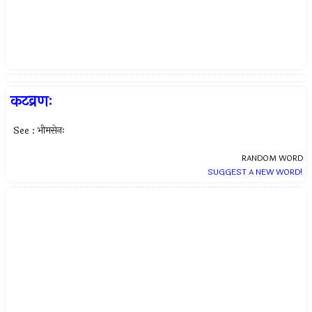
कटव्रणः
See : भीमसेनः
RANDOM WORD
SUGGEST A NEW WORD!