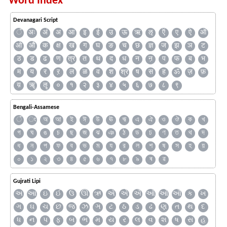
Word Index
Devanagari Script
ँ
अः
अं
अ
आ
इ
ई
उ
ऊ
ऋ
ऌ
ऍ
ए
ऐ
ऑ
ओ
औ
क
क्ष
ख
ग
घ
ङ
च
छ
ज्ञ
ज
झ
ञ
ट
ठ
ड
ढ
ण
त्र
त
थ
द
ध
न
ऩ
प
फ
ब
भ
म
य
र
ऱ
ल
ळ
व
श
श्र
ष
स
ह
ॐ
ज़
फ़
य़
ॠ
ॡ
०
१
२
३
४
५
६
७
८
९
Bengali-Assamese
ঁ
ং
অ
আ
ই
ঈ
উ
ঊ
ঋ
এ
ঐ
ও
ঔ
ক
খ
গ
ঘ
ঙ
চ
ছ
জ
ঝ
ঞ
ঠ
ড
ঢ
ণ
ত
থ
দ
ধ
ন
প
ফ
ব
ভ
ম
য
র
ল
শ
ষ
স
হ
য়
০
১
২
৩
৪
৫
৬
৭
৮
৯
ৰ
ৱ
Gujrati Lipi
અ
આ
ઇ
ઈ
ઉ
ઊ
ઋ
ઍ
એ
ઐ
ઑ
ઓ
ઔ
ક
ખ
ગ
ઘ
ચ
છ
જ
ઝ
ઞ
ટ
ઠ
ડ
ઢ
ણ
ત
થ
દ
ધ
ન
પ
ફ
બ
ભ
મ
ય
ર
લ
વ
શ
ષ
સ
હ