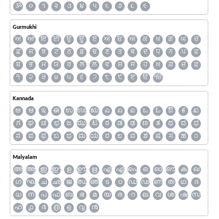
ૐ
૦
૧
૨
૩
૪
૫
૬
૭
૮
૯
Gurmukhi
ਅ
ਆ
ਇ
ਈ
ਉ
ਊ
ਏ
ਐ
ਓ
ਔ
ਕ
ਖ
ਗ
ਘ
ਚ
ਛ
ਜ
ਝ
ਟ
ਠ
ਡ
ਢ
ਣ
ਤ
ਥ
ਦ
ਧ
ਨ
ਪ
ਫ
ਬ
ਭ
ਮ
ਯ
ਰ
ਲ
ਲ਼
ਵ
ਸ਼
ਸ
ਹ
ਖ਼
ਗ਼
ਜ਼
ਫ਼
੧
੨
੩
੪
੫
੬
੭
੮
੯
ੲ
ੳ
ੴ
Kannada
ಅ
ಆ
ಇ
ಈ
ಉ
ಊ
ಋ
ಎ
ಏ
ಐ
ಒ
ಓ
ಔ
ಕ
ಖ
ಗ
ಘ
ಚ
ಛ
ಜ
ಝ
ಟ
ಠ
ಡ
ಢ
ಣ
ತ
ಥ
ದ
ಧ
ನ
ಪ
ಫ
ಬ
ಭ
ಮ
ಯ
ರ
ಲ
ವ
ಶ
ಷ
ಸ
ಹ
೧
Malyalam
അ
ആ
ഇ
ഈ
ഉ
ഊ
ഋ
എ
ഏ
ഐ
ഒ
ഓ
ഔ
ക
ഖ
ഗ
ഘ
ച
ഛ
ജ
ഝ
ഞ
ട
ഠ
ഡ
ഢ
ണ
ത
ഥ
ദ
ധ
ന
പ
ഫ
ബ
ഭ
മ
യ
ര
റ
ല
വ
ശ
ഷ
സ
ഹ
൧
൪
൫
൭
൮
൯