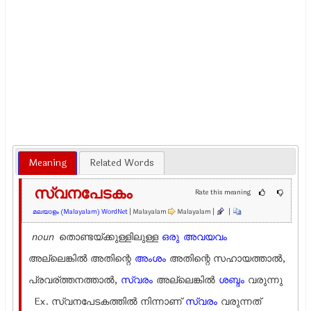
Meaning
Related Words
സ്വനപേടകം
Rate this meaning
മലയാളം (Malayalam) WordNet
| Malayalam
Malayalam |
|
noun
തൊണ്ടയ്ക്കുള്ളിലുള്ള
ഒരു
അവയവം
അല്ലെങ്കില്‍ അതിന്റെ
അംശം
അതിന്റെ സഹായത്താല്‍,
പ്രവര്ത്തനത്താല്‍,
സ്വരം
അല്ലെങ്കില്‍
ശബ്ദം
വരുന്നു
Ex.
സ്വനപേടകത്തില്‍ നിന്നാണ്
സ്വരം
വരുന്നത്