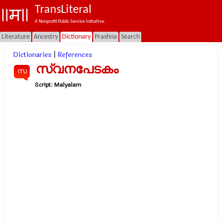
TransLiteral
A Nonprofit Public Service Initiative.
Literature
Ancestry
Dictionary
Prashna
Search
Dictionaries
|
References
സ്വനപേടകം
സ
Script:
Malyalam