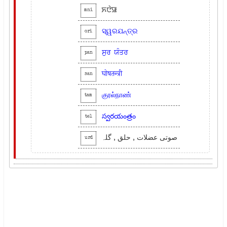
ꯈꯅꯥꯎ
mni
ସ୍ୱରଯନ୍ତ୍ର
ori
ਸੁਰ
ਯੰਤਰ
pan
घोषतन्त्री
san
குரல்நாண்
tam
స్వరయంత్రం
tel
صوتی عضلات , حلق , گلہ
urd