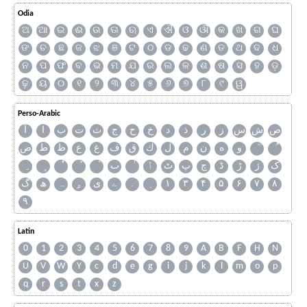
Odia
ଅ
ଆ
ଇ
ଈ
ଉ
ଊ
ଋ
ଏ
ଐ
ଓ
ଔ
କ
ଖ
ଗ
ଘ
ଙ
ଚ
ଛ
ଜ
ଝ
ଞ
ଟ
ଠ
ଡ
ଢ
ଣ
ତ
ଥ
ଦ
ଧ
ନ
ପ
ଫ
ବ
ଭ
ମ
ଯ
ର
ଲ
ଳ
ଶ
ଷ
ସ
ହ
ଡ଼
ଢ଼
ୟ
୦
୧
୨
୩
୪
୫
୬
୭
୮
୯
ୱ
Perso-Arabic
ص
ش
س
ز
ر
ذ
د
خ
ح
ج
ث
ت
ب
ا
آ
و
ه
ن
م
ل
ك
ق
ف
غ
ع
ظ
ط
ض
ک
ژ
ڑ
ڈ
چ
پ
ٹ
ٲ
ٮ
گ
ھ
ہ
ۄ
ی
ے
۔
۱
۳
۴
۵
۶
۷
۸
۹
Latin
0
1
2
3
4
5
6
7
8
9
A
B
F
H
N
U
V
W
Y
c
d
e
g
i
j
k
l
m
o
p
q
r
s
t
x
z