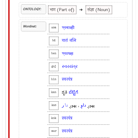
भाग (Part of)
➜
संज्ञा (Noun)
ONTOLOGY:
Wordnet:
স্বৰতন্ত্রী
asm
गारां
नलि
bd
স্বরযন্ত্র
ben
સ્વરયંત્ર
guj
स्वरयंत्र
hin
ಶೃತಿ
ಪೆಟ್ಟಿಗೆ
kan
پھورٕ
داوٕ
, پھورٕ
نٲر
kas
स्वरयंत्र
kok
स्वरयंत्र
mar