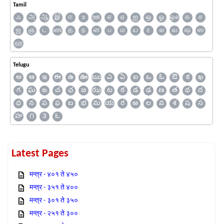
Tamil
ஃ
அ
ஆ
இ
ஈ
உ
ஊ
எ
ஏ
ஐ
ஒ
ஓ
ஔ
க
ச
ஜ
ஞ
ட
ண
த
ந
ன
ப
ம
ய
ர
ல
வ
ஷ
ஸ
ஹ
Telugu
అ
ఆ
ఇ
ఈ
ఉ
ఊ
ఋ
ఎ
ఏ
ఐ
ఒ
ఓ
ఔ
క
ఖ
గ
ఘ
ఙ
చ
ఛ
జ
ఝ
ట
ఠ
డ
ఢ
ణ
త
థ
ద
ధ
న
ప
ఫ
బ
భ
మ
య
ర
ఱ
ల
వ
శ
ష
స
హ
౧
౩
౬
Latest Pages
मन्त्र - ४०१ ते ४५०
मन्त्र - ३५१ ते ४००
मन्त्र - ३०१ ते ३५०
मन्त्र - २५१ ते ३००