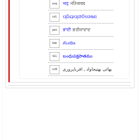
भाइ
भतिजावाद
nep
ପ୍ରିୟାପ୍ରୀତିତୋଷଣ
ori
ਭਾਈ
ਭਤੀਜਾਵਾਦ
pan
சிபாரிசு
tam
బంధుపక్షపాతము
tel
بھائی بھتیجاواد , اقرباپروری
urd