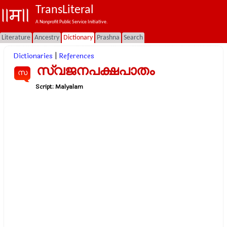
TransLiteral
A Nonprofit Public Service Initiative.
Literature
Ancestry
Dictionary
Prashna
Search
Dictionaries
|
References
സ്വജനപക്ഷപാതം
സ
Script:
Malyalam