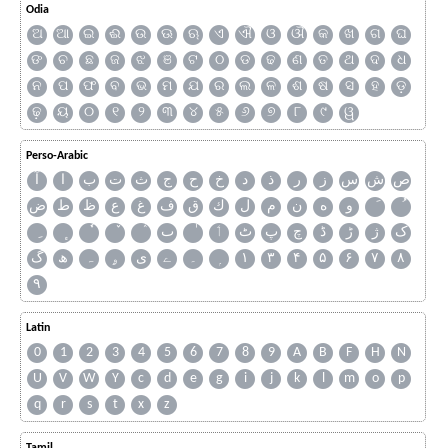
Odia
ଅ
ଆ
ଇ
ଈ
ଉ
ଊ
ଋ
ଏ
ଐ
ଓ
ଔ
କ
ଖ
ଗ
ଘ
ଙ
ଚ
ଛ
ଜ
ଝ
ଞ
ଟ
ଠ
ଡ
ଢ
ଣ
ତ
ଥ
ଦ
ଧ
ନ
ପ
ଫ
ବ
ଭ
ମ
ଯ
ର
ଲ
ଳ
ଶ
ଷ
ସ
ହ
ଡ଼
ଢ଼
ୟ
୦
୧
୨
୩
୪
୫
୬
୭
୮
୯
ୱ
Perso-Arabic
ص
ش
س
ز
ر
ذ
د
خ
ح
ج
ث
ت
ب
ا
آ
و
ه
ن
م
ل
ك
ق
ف
غ
ع
ظ
ط
ض
ک
ژ
ڑ
ڈ
چ
پ
ٹ
ٲ
ٮ
گ
ھ
ہ
ۄ
ی
ے
۔
۱
۳
۴
۵
۶
۷
۸
۹
Latin
0
1
2
3
4
5
6
7
8
9
A
B
F
H
N
U
V
W
Y
c
d
e
g
i
j
k
l
m
o
p
q
r
s
t
x
z