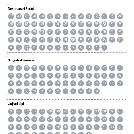
Devanagari Script
ँ
अः
अं
अ
आ
इ
ई
उ
ऊ
ऋ
ऌ
ऍ
ए
ऐ
ऑ
ओ
औ
क
क्ष
ख
ग
घ
ङ
च
छ
ज्ञ
ज
झ
ञ
ट
ठ
ड
ढ
ण
त्र
त
थ
द
ध
न
ऩ
प
फ
ब
भ
म
य
र
ऱ
ल
ळ
व
श
श्र
ष
स
ह
ॐ
ज़
फ़
य़
ॠ
ॡ
०
१
२
३
४
५
६
७
८
९
Bengali-Assamese
ঁ
ং
অ
আ
ই
ঈ
উ
ঊ
ঋ
এ
ঐ
ও
ঔ
ক
খ
গ
ঘ
ঙ
চ
ছ
জ
ঝ
ঞ
ঠ
ড
ঢ
ণ
ত
থ
দ
ধ
ন
প
ফ
ব
ভ
ম
য
র
ল
শ
ষ
স
হ
য়
০
১
২
৩
৪
৫
৬
৭
৮
৯
ৰ
ৱ
Gujrati Lipi
અ
આ
ઇ
ઈ
ઉ
ઊ
ઋ
ઍ
એ
ઐ
ઑ
ઓ
ઔ
ક
ખ
ગ
ઘ
ચ
છ
જ
ઝ
ઞ
ટ
ઠ
ડ
ઢ
ણ
ત
થ
દ
ધ
ન
પ
ફ
બ
ભ
મ
ય
ર
લ
વ
શ
ષ
સ
હ