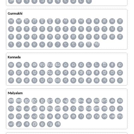
ૐ
૦
૧
૨
૩
૪
૫
૬
૭
૮
૯
Gurmukhi
ਅ
ਆ
ਇ
ਈ
ਉ
ਊ
ਏ
ਐ
ਓ
ਔ
ਕ
ਖ
ਗ
ਘ
ਚ
ਛ
ਜ
ਝ
ਟ
ਠ
ਡ
ਢ
ਣ
ਤ
ਥ
ਦ
ਧ
ਨ
ਪ
ਫ
ਬ
ਭ
ਮ
ਯ
ਰ
ਲ
ਲ਼
ਵ
ਸ਼
ਸ
ਹ
ਖ਼
ਗ਼
ਜ਼
ਫ਼
੧
੨
੩
੪
੫
੬
੭
੮
੯
ੲ
ੳ
ੴ
Kannada
ಅ
ಆ
ಇ
ಈ
ಉ
ಊ
ಋ
ಎ
ಏ
ಐ
ಒ
ಓ
ಔ
ಕ
ಖ
ಗ
ಘ
ಚ
ಛ
ಜ
ಝ
ಟ
ಠ
ಡ
ಢ
ಣ
ತ
ಥ
ದ
ಧ
ನ
ಪ
ಫ
ಬ
ಭ
ಮ
ಯ
ರ
ಲ
ವ
ಶ
ಷ
ಸ
ಹ
೧
Malyalam
അ
ആ
ഇ
ഈ
ഉ
ഊ
ഋ
എ
ഏ
ഐ
ഒ
ഓ
ഔ
ക
ഖ
ഗ
ഘ
ച
ഛ
ജ
ഝ
ഞ
ട
ഠ
ഡ
ഢ
ണ
ത
ഥ
ദ
ധ
ന
പ
ഫ
ബ
ഭ
മ
യ
ര
റ
ല
വ
ശ
ഷ
സ
ഹ
൧
൪
൫
൭
൮
൯