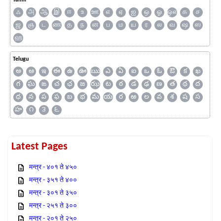
Tamil
ஃ
அ
ஆ
இ
ஈ
உ
ஊ
எ
ஏ
ஐ
ஒ
ஓ
ஔ
க
ச
ஜ
ஞ
ட
ண
த
ந
ன
ப
ம
ய
ர
ல
வ
ஷ
ஸ
ஹ
Telugu
అ
ఆ
ఇ
ఈ
ఉ
ఊ
ఋ
ఎ
ఏ
ఐ
ఒ
ఓ
ఔ
క
ఖ
గ
ఘ
ఙ
చ
ఛ
జ
ఝ
ట
ఠ
డ
ఢ
ణ
త
థ
ద
ధ
న
ప
ఫ
బ
భ
మ
య
ర
ఱ
ల
వ
శ
ష
స
హ
౧
౩
౬
Latest Pages
मन्त्र - ४०१ ते ४५०
मन्त्र - ३५१ ते ४००
मन्त्र - ३०१ ते ३५०
मन्त्र - २५१ ते ३००
मन्त्र - २०१ ते २५०