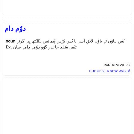
دوٗم دام
noun
یُس ہاوُن تہٕ باوُن لایَق آسہِ یا یُس بٔڑِس پٔیمانَس پٮ۪ٹھ یِیہٕ کَرنہٕ
Ex.
تیٚمۍ سُنٛد خانٛدَر گوٚو دوٗمہٕ دامہٕ سان
RANDOM WORD
SUGGEST A NEW WORD!