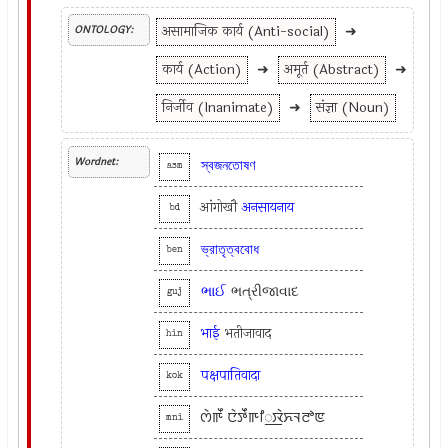
असामाजिक कार्य (Anti-social)
➜
ONTOLOGY:
कार्य (Action)
➜
अमूर्त (Abstract)
➜
निर्जीव (Inanimate)
➜
संज्ञा (Noun)
Wordnet:
স্বজনতোষণ
asm
आंगोखौ
अनसायनाय
bd
ভ্রাতৃত্ববোধ
ben
ભાઈ
ભત્રીજાવાદ
guj
भाई
भतीजावाद
hin
पक्षपातिवादा
kok
ꯁꯥꯒꯩ ꯅꯥꯇꯩꯒꯤ꯭ꯋꯥꯈꯜꯂꯣꯟ
mni