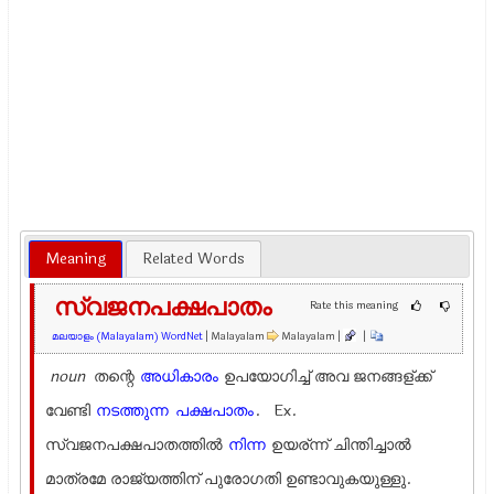
Meaning
Related Words
സ്വജനപക്ഷപാതം
Rate this meaning
മലയാളം (Malayalam) WordNet
| Malayalam
Malayalam |
|
noun
തന്റെ
അധികാരം
ഉപയോഗിച്ച് അവ ജനങ്ങള്ക്ക്
വേണ്ടി
നടത്തുന്ന
പക്ഷപാതം
. Ex.
സ്വജനപക്ഷപാതത്തില്‍
നിന്ന
ഉയര്ന്ന് ചിന്തിച്ചാല്‍
മാത്രമേ രാജ്യത്തിന് പുരോഗതി ഉണ്ടാവുകയുള്ളു.