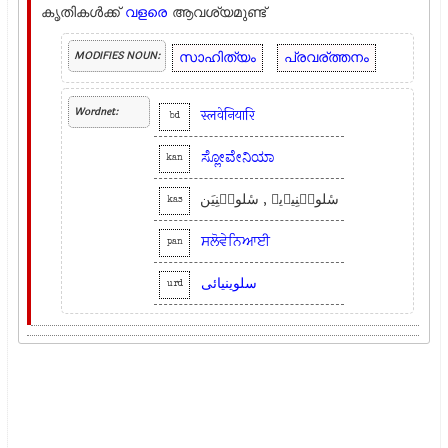
കൃതികൾക്ക്
വളരെ
ആവശ്യമുണ്ട്
സാഹിത്യം
പ്രവര്ത്തനം
MODIFIES NOUN:
Wordnet:
स्लवेनियारि
bd
ಸ್ಲೋವೇನಿಯಾ
kan
سٔلویٖنِیٲیۍ , سٔلویٖنِیَن
kas
ਸਲੋਵੇਨਿਆਈ
pan
سلوینیائی
urd