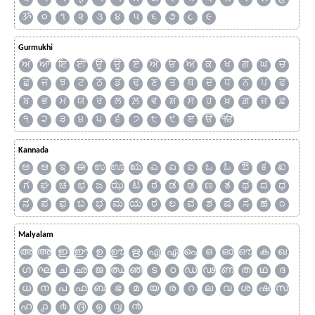
ૐ
૦
૧
૨
૩
૪
૫
૬
૭
૮
૯
Gurmukhi
ਅ
ਆ
ਇ
ਈ
ਉ
ਊ
ਏ
ਐ
ਓ
ਔ
ਕ
ਖ
ਗ
ਘ
ਚ
ਛ
ਜ
ਝ
ਟ
ਠ
ਡ
ਢ
ਣ
ਤ
ਥ
ਦ
ਧ
ਨ
ਪ
ਫ
ਬ
ਭ
ਮ
ਯ
ਰ
ਲ
ਲ਼
ਵ
ਸ਼
ਸ
ਹ
ਖ਼
ਗ਼
ਜ਼
ਫ਼
੧
੨
੩
੪
੫
੬
੭
੮
੯
ੲ
ੳ
ੴ
Kannada
ಅ
ಆ
ಇ
ಈ
ಉ
ಊ
ಋ
ಎ
ಏ
ಐ
ಒ
ಓ
ಔ
ಕ
ಖ
ಗ
ಘ
ಚ
ಛ
ಜ
ಝ
ಟ
ಠ
ಡ
ಢ
ಣ
ತ
ಥ
ದ
ಧ
ನ
ಪ
ಫ
ಬ
ಭ
ಮ
ಯ
ರ
ಲ
ವ
ಶ
ಷ
ಸ
ಹ
೧
Malyalam
അ
ആ
ഇ
ഈ
ഉ
ഊ
ഋ
എ
ഏ
ഐ
ഒ
ഓ
ഔ
ക
ഖ
ഗ
ഘ
ച
ഛ
ജ
ഝ
ഞ
ട
ഠ
ഡ
ഢ
ണ
ത
ഥ
ദ
ധ
ന
പ
ഫ
ബ
ഭ
മ
യ
ര
റ
ല
വ
ശ
ഷ
സ
ഹ
൧
൪
൫
൭
൮
൯