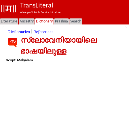
TransLiteral
A Nonprofit Public Service Initiative.
Literature
Ancestry
Dictionary
Prashna
Search
Dictionaries
|
References
സ്ലോവേനിയായിലെ
സ
ഭാഷയിലുള്ള
Script:
Malyalam