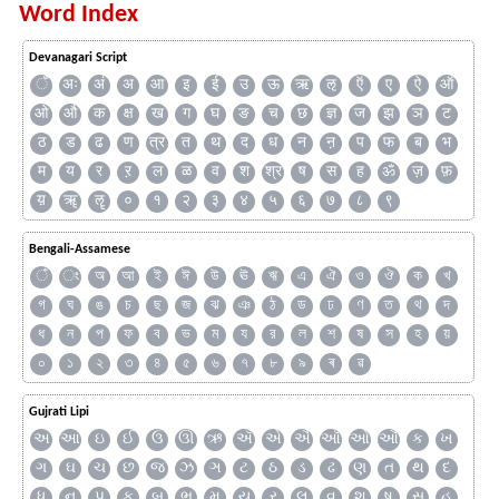
Word Index
Devanagari Script
ँ
अः
अं
अ
आ
इ
ई
उ
ऊ
ऋ
ऌ
ऍ
ए
ऐ
ऑ
ओ
औ
क
क्ष
ख
ग
घ
ङ
च
छ
ज्ञ
ज
झ
ञ
ट
ठ
ड
ढ
ण
त्र
त
थ
द
ध
न
ऩ
प
फ
ब
भ
म
य
र
ऱ
ल
ळ
व
श
श्र
ष
स
ह
ॐ
ज़
फ़
य़
ॠ
ॡ
०
१
२
३
४
५
६
७
८
९
Bengali-Assamese
ঁ
ং
অ
আ
ই
ঈ
উ
ঊ
ঋ
এ
ঐ
ও
ঔ
ক
খ
গ
ঘ
ঙ
চ
ছ
জ
ঝ
ঞ
ঠ
ড
ঢ
ণ
ত
থ
দ
ধ
ন
প
ফ
ব
ভ
ম
য
র
ল
শ
ষ
স
হ
য়
০
১
২
৩
৪
৫
৬
৭
৮
৯
ৰ
ৱ
Gujrati Lipi
અ
આ
ઇ
ઈ
ઉ
ઊ
ઋ
ઍ
એ
ઐ
ઑ
ઓ
ઔ
ક
ખ
ગ
ઘ
ચ
છ
જ
ઝ
ઞ
ટ
ઠ
ડ
ઢ
ણ
ત
થ
દ
ધ
ન
પ
ફ
બ
ભ
મ
ય
ર
લ
વ
શ
ષ
સ
હ