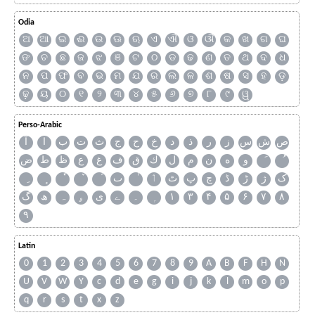
Odia
ଅ
ଆ
ଇ
ଈ
ଉ
ଊ
ଋ
ଏ
ଐ
ଓ
ଔ
କ
ଖ
ଗ
ଘ
ଙ
ଚ
ଛ
ଜ
ଝ
ଞ
ଟ
ଠ
ଡ
ଢ
ଣ
ତ
ଥ
ଦ
ଧ
ନ
ପ
ଫ
ବ
ଭ
ମ
ଯ
ର
ଲ
ଳ
ଶ
ଷ
ସ
ହ
ଡ଼
ଢ଼
ୟ
୦
୧
୨
୩
୪
୫
୬
୭
୮
୯
ୱ
Perso-Arabic
ص
ش
س
ز
ر
ذ
د
خ
ح
ج
ث
ت
ب
ا
آ
و
ه
ن
م
ل
ك
ق
ف
غ
ع
ظ
ط
ض
ک
ژ
ڑ
ڈ
چ
پ
ٹ
ٲ
ٮ
گ
ھ
ہ
ۄ
ی
ے
۔
۱
۳
۴
۵
۶
۷
۸
۹
Latin
0
1
2
3
4
5
6
7
8
9
A
B
F
H
N
U
V
W
Y
c
d
e
g
i
j
k
l
m
o
p
q
r
s
t
x
z