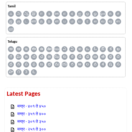
Tamil
ஃ
அ
ஆ
இ
ஈ
உ
ஊ
எ
ஏ
ஐ
ஒ
ஓ
ஔ
க
ச
ஜ
ஞ
ட
ண
த
ந
ன
ப
ம
ய
ர
ல
வ
ஷ
ஸ
ஹ
Telugu
అ
ఆ
ఇ
ఈ
ఉ
ఊ
ఋ
ఎ
ఏ
ఐ
ఒ
ఓ
ఔ
క
ఖ
గ
ఘ
ఙ
చ
ఛ
జ
ఝ
ట
ఠ
డ
ఢ
ణ
త
థ
ద
ధ
న
ప
ఫ
బ
భ
మ
య
ర
ఱ
ల
వ
శ
ష
స
హ
౧
౩
౬
Latest Pages
मन्त्र - ४०१ ते ४५०
मन्त्र - ३५१ ते ४००
मन्त्र - ३०१ ते ३५०
मन्त्र - २५१ ते ३००