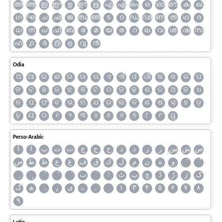
അ
ആ
ഇ
ഈ
ഉ
ഊ
ഋ
എ
ഏ
ഐ
ഒ
ഓ
ഔ
ക
ഖ
ഗ
ഘ
ച
ഛ
ജ
ഝ
ഞ
ട
ഠ
ഡ
ഢ
ണ
ത
ഥ
ദ
ധ
ന
പ
ഫ
ബ
ഭ
മ
യ
ര
റ
ല
വ
ശ
ഷ
സ
ഹ
൧
൪
൫
൭
൮
൯
Odia
ଅ
ଆ
ଇ
ଈ
ଉ
ଊ
ଋ
ଏ
ଐ
ଓ
ଔ
କ
ଖ
ଗ
ଘ
ଙ
ଚ
ଛ
ଜ
ଝ
ଞ
ଟ
ଠ
ଡ
ଢ
ଣ
ତ
ଥ
ଦ
ଧ
ନ
ପ
ଫ
ବ
ଭ
ମ
ଯ
ର
ଲ
ଳ
ଶ
ଷ
ସ
ହ
ଡ଼
ଢ଼
ୟ
୦
୧
୨
୩
୪
୫
୬
୭
୮
୯
ୱ
Perso-Arabic
ص
ش
س
ز
ر
ذ
د
خ
ح
ج
ث
ت
ب
ا
آ
و
ه
ن
م
ل
ك
ق
ف
غ
ع
ظ
ط
ض
ک
ژ
ڑ
ڈ
چ
پ
ٹ
ٲ
ٮ
گ
ھ
ہ
ۄ
ی
ے
۔
۱
۳
۴
۵
۶
۷
۸
۹