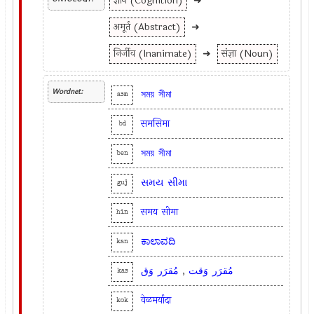
ज्ञान (Cognition)
➜
अमूर्त (Abstract)
➜
निर्जीव (Inanimate)
➜
संज्ञा (Noun)
Wordnet:
সময়
সীমা
asm
समसिमा
bd
সময়
সীমা
ben
સમય
સીમા
guj
समय
सीमा
hin
ಕಾಲಾವದಿ
kan
وَق
مُقرَر
,
وَقت
مُقرَر
kas
वेळमर्यादा
kok