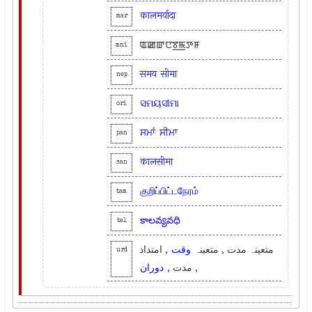
कालमर्यादा
mar
ꯑꯀꯛꯅꯕ꯭ꯃꯇꯝ
mni
समय
सीमा
nep
ସମୟସୀମା
ori
ਸਮਾਂ
ਸੀਮਾ
pan
कालसीमा
san
குறிப்பிட்டநேரம்
tam
కాలవ్యవధి
tel
متعینہ مدت , متعینہ
وقت
, امتداد
urd
, مدت ,
دوران