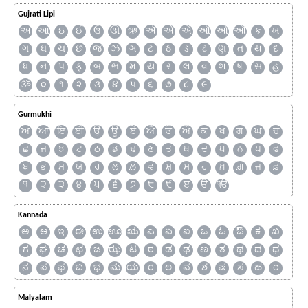
Gujrati Lipi
અ
આ
ઇ
ઈ
ઉ
ઊ
ઋ
ઍ
એ
ઐ
ઑ
ઓ
ઔ
ક
ખ
ગ
ઘ
ચ
છ
જ
ઝ
ઞ
ટ
ઠ
ડ
ઢ
ણ
ત
થ
દ
ધ
ન
પ
ફ
બ
ભ
મ
ય
ર
લ
વ
શ
ષ
સ
હ
ૐ
૦
૧
૨
૩
૪
૫
૬
૭
૮
૯
Gurmukhi
ਅ
ਆ
ਇ
ਈ
ਉ
ਊ
ਏ
ਐ
ਓ
ਔ
ਕ
ਖ
ਗ
ਘ
ਚ
ਛ
ਜ
ਝ
ਟ
ਠ
ਡ
ਢ
ਣ
ਤ
ਥ
ਦ
ਧ
ਨ
ਪ
ਫ
ਬ
ਭ
ਮ
ਯ
ਰ
ਲ
ਲ਼
ਵ
ਸ਼
ਸ
ਹ
ਖ਼
ਗ਼
ਜ਼
ਫ਼
੧
੨
੩
੪
੫
੬
੭
੮
੯
ੲ
ੳ
ੴ
Kannada
ಅ
ಆ
ಇ
ಈ
ಉ
ಊ
ಋ
ಎ
ಏ
ಐ
ಒ
ಓ
ಔ
ಕ
ಖ
ಗ
ಘ
ಚ
ಛ
ಜ
ಝ
ಟ
ಠ
ಡ
ಢ
ಣ
ತ
ಥ
ದ
ಧ
ನ
ಪ
ಫ
ಬ
ಭ
ಮ
ಯ
ರ
ಲ
ವ
ಶ
ಷ
ಸ
ಹ
೧
Malyalam