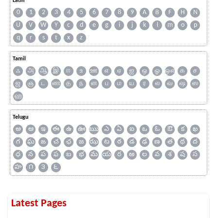
Latin
0
1
2
3
4
5
6
7
8
9
A
B
F
H
N
U
V
W
Y
c
d
e
g
i
j
k
l
m
o
p
q
r
s
t
x
z
Tamil
ஃ
அ
ஆ
இ
ஈ
உ
ஊ
எ
ஏ
ஐ
ஒ
ஓ
ஔ
க
ச
ஜ
ஞ
ட
ண
த
ந
ன
ப
ம
ய
ர
ல
வ
ஷ
ஸ
ஹ
Telugu
అ
ఆ
ఇ
ఈ
ఉ
ఊ
ఋ
ఎ
ఏ
ఐ
ఒ
ఓ
ఔ
క
ఖ
గ
ఘ
ఙ
చ
ఛ
జ
ఝ
ట
ఠ
డ
ఢ
ణ
త
థ
ద
ధ
న
ప
ఫ
బ
భ
మ
య
ర
ఱ
ల
వ
శ
ష
స
హ
౧
౩
౬
Latest Pages