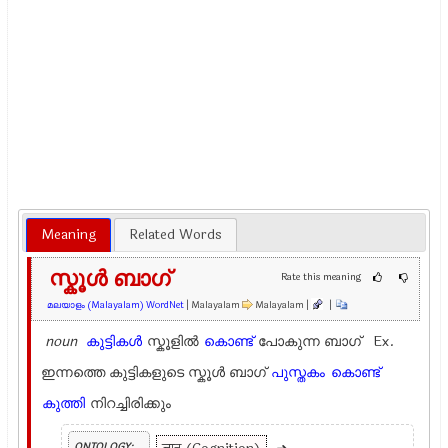
Meaning
Related Words
സ്കൂള്‍ ബാഗ്
Rate this meaning
മലയാളം (Malayalam) WordNet
| Malayalam
Malayalam |
|
noun
കുട്ടികള്‍
സ്കൂളില്‍
കൊണ്ട്
പോകുന്ന ബാഗ് Ex.
ഇന്നത്തെ കുട്ടികളുടെ സ്കൂള്‍ ബാഗ്
പുസ്തകം
കൊണ്ട്
കുത്തി
നിറച്ചിരിക്കും
ONTOLOGY: