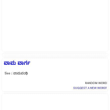
ವಾಮ ವಾರ್ಗ
See : ವಾಮಪಂಥಿ
RANDOM WORD
SUGGEST A NEW WORD!