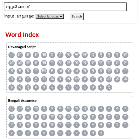
Input language:
Word Index
Devanagari Script
ँ
अः
अं
अ
आ
इ
ई
उ
ऊ
ऋ
ऌ
ऍ
ए
ऐ
ऑ
ओ
औ
क
क्ष
ख
ग
घ
ङ
च
छ
ज्ञ
ज
झ
ञ
ट
ठ
ड
ढ
ण
त्र
त
थ
द
ध
न
ऩ
प
फ
ब
भ
म
य
र
ऱ
ल
ळ
व
श
श्र
ष
स
ह
ॐ
ज़
फ़
य़
ॠ
ॡ
०
१
२
३
४
५
६
७
८
९
Bengali-Assamese
ঁ
ং
অ
আ
ই
ঈ
উ
ঊ
ঋ
এ
ঐ
ও
ঔ
ক
খ
গ
ঘ
ঙ
চ
ছ
জ
ঝ
ঞ
ঠ
ড
ঢ
ণ
ত
থ
দ
ধ
ন
প
ফ
ব
ভ
ম
য
র
ল
শ
ষ
স
হ
য়
০
১
২
৩
৪
৫
৬
৭
৮
৯
ৰ
ৱ