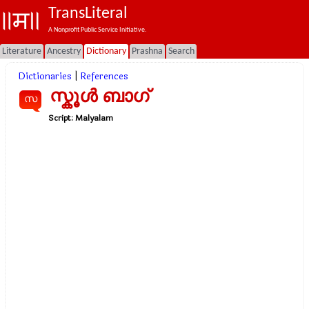
TransLiteral
A Nonprofit Public Service Initiative.
Literature
Ancestry
Dictionary
Prashna
Search
Dictionaries
|
References
സ്കൂള്‍ ബാഗ്
സ
Script:
Malyalam