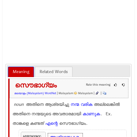
Meaning
Related Words
സൌഭാഗ്യം
Rate this meaning
മലയാളം (Malayalam) WordNet
| Malayalam
Malayalam |
|
noun
അതിനെ ആശ്രയിച്ചു
നന്മ
വരിക
അല്ലെങ്കില്‍
അതിനെ നന്മയുടെ അവതാരമായി
കാണുക
. Ex.
താങ്കളെ കണ്ടത്
എന്റെ
സൌഭാഗ്യം.
HYPONYMY: