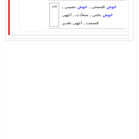
خوش
قسمتی ,
خوش
نصیبی ,
urd
خوش
بختی , سعادت , اچھی
قسمت , اچھی تقدیر