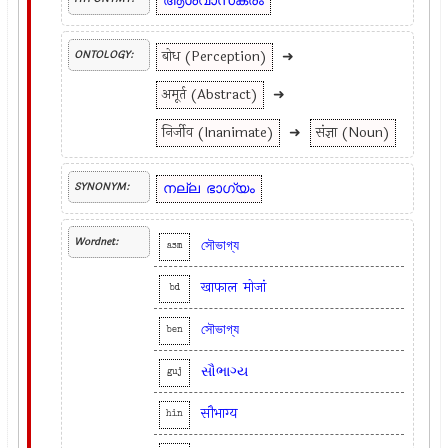
ആശ്വാസകരം
बोध (Perception)
➜
ONTOLOGY:
अमूर्त (Abstract)
➜
निर्जीव (Inanimate)
➜
संज्ञा (Noun)
നല്ല
ഭാഗ്യം
SYNONYM:
Wordnet:
সৌভাগ্য
asm
खाफाल
मोजां
bd
সৌভাগ্য
ben
સૌભાગ્ય
guj
सौभाग्य
hin