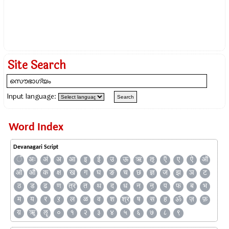
Site Search
Input language:
Word Index
Devanagari Script
ँ
अः
अं
अ
आ
इ
ई
उ
ऊ
ऋ
ऌ
ऍ
ए
ऐ
ऑ
ओ
औ
क
क्ष
ख
ग
घ
ङ
च
छ
ज्ञ
ज
झ
ञ
ट
ठ
ड
ढ
ण
त्र
त
थ
द
ध
न
ऩ
प
फ
ब
भ
म
य
र
ऱ
ल
ळ
व
श
श्र
ष
स
ह
ॐ
ज़
फ़
य़
ॠ
ॡ
०
१
२
३
४
५
६
७
८
९