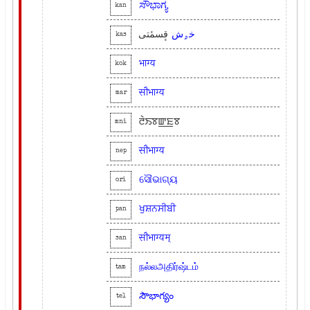
ಸೌಭಾಗ್ಯ
kan
خۄش
قٕسمٔتی
kas
भाग्य
kok
सौभाग्य
mar
ꯂꯥꯏꯕꯛ꯭ꯐꯕ
mni
सौभाग्य
nep
ସୌଭାଗ୍ୟ
ori
ਖੁਸ਼ਨਸੀਬੀ
pan
सौभाग्यम्
san
நல்லஅதிர்ஷ்டம்
tam
సౌభాగ్యం
tel