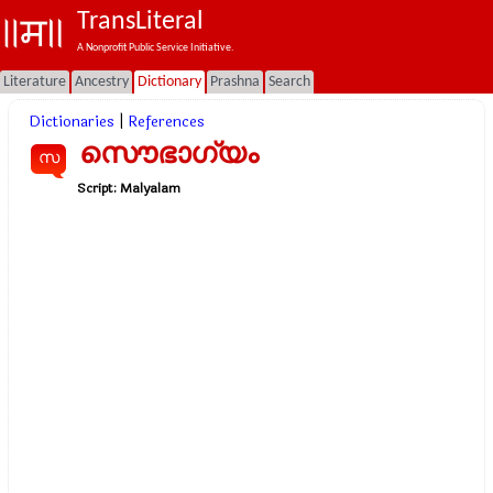
TransLiteral
A Nonprofit Public Service Initiative.
Literature
Ancestry
Dictionary
Prashna
Search
Dictionaries
|
References
സൌഭാഗ്യം
സ
Script:
Malyalam