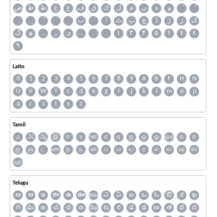
و
ه
ن
م
ل
ك
ق
ف
غ
ع
ظ
ط
ض
ک
ژ
ڑ
ڈ
چ
پ
ٹ
ٲ
ٮ
گ
ھ
ہ
ۄ
ی
ے
۔
۱
۳
۴
۵
۶
۷
۸
۹
Latin
0
1
2
3
4
5
6
7
8
9
A
B
F
H
N
U
V
W
Y
c
d
e
g
i
j
k
l
m
o
p
q
r
s
t
x
z
Tamil
ஃ
அ
ஆ
இ
ஈ
உ
ஊ
எ
ஏ
ஐ
ஒ
ஓ
ஔ
க
ச
ஜ
ஞ
ட
ண
த
ந
ன
ப
ம
ய
ர
ல
வ
ஷ
ஸ
ஹ
Telugu
అ
ఆ
ఇ
ఈ
ఉ
ఊ
ఋ
ఎ
ఏ
ఐ
ఒ
ఓ
ఔ
క
ఖ
గ
ఘ
ఙ
చ
ఛ
జ
ఝ
ట
ఠ
డ
ఢ
ణ
త
థ
ద