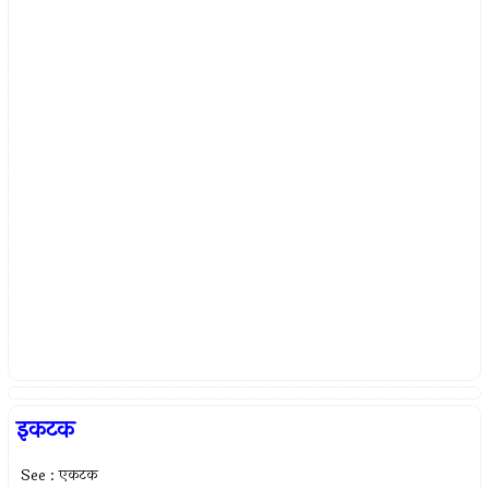
इकटक
See : एकटक