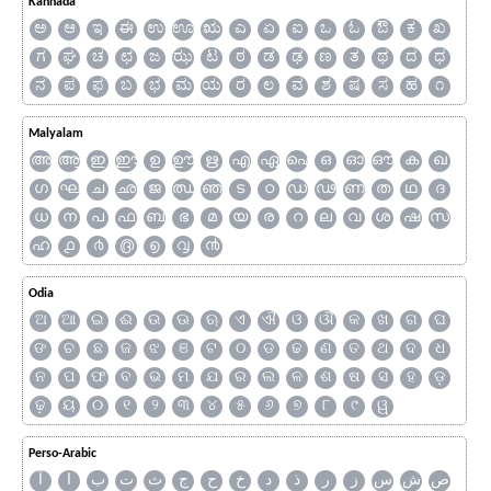
Kannada
ಅ
ಆ
ಇ
ಈ
ಉ
ಊ
ಋ
ಎ
ಏ
ಐ
ಒ
ಓ
ಔ
ಕ
ಖ
ಗ
ಘ
ಚ
ಛ
ಜ
ಝ
ಟ
ಠ
ಡ
ಢ
ಣ
ತ
ಥ
ದ
ಧ
ನ
ಪ
ಫ
ಬ
ಭ
ಮ
ಯ
ರ
ಲ
ವ
ಶ
ಷ
ಸ
ಹ
೧
Malyalam
അ
ആ
ഇ
ഈ
ഉ
ഊ
ഋ
എ
ഏ
ഐ
ഒ
ഓ
ഔ
ക
ഖ
ഗ
ഘ
ച
ഛ
ജ
ഝ
ഞ
ട
ഠ
ഡ
ഢ
ണ
ത
ഥ
ദ
ധ
ന
പ
ഫ
ബ
ഭ
മ
യ
ര
റ
ല
വ
ശ
ഷ
സ
ഹ
൧
൪
൫
൭
൮
൯
Odia
ଅ
ଆ
ଇ
ଈ
ଉ
ଊ
ଋ
ଏ
ଐ
ଓ
ଔ
କ
ଖ
ଗ
ଘ
ଙ
ଚ
ଛ
ଜ
ଝ
ଞ
ଟ
ଠ
ଡ
ଢ
ଣ
ତ
ଥ
ଦ
ଧ
ନ
ପ
ଫ
ବ
ଭ
ମ
ଯ
ର
ଲ
ଳ
ଶ
ଷ
ସ
ହ
ଡ଼
ଢ଼
ୟ
୦
୧
୨
୩
୪
୫
୬
୭
୮
୯
ୱ
Perso-Arabic
ص
ش
س
ز
ر
ذ
د
خ
ح
ج
ث
ت
ب
ا
آ