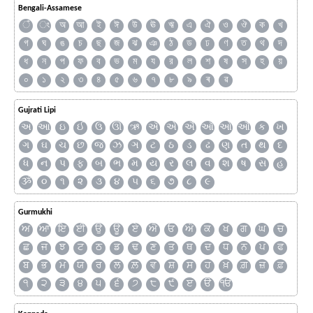
Bengali-Assamese
ঁ
ং
অ
আ
ই
ঈ
উ
ঊ
ঋ
এ
ঐ
ও
ঔ
ক
খ
গ
ঘ
ঙ
চ
ছ
জ
ঝ
ঞ
ঠ
ড
ঢ
ণ
ত
থ
দ
ধ
ন
প
ফ
ব
ভ
ম
য
র
ল
শ
ষ
স
হ
য়
০
১
২
৩
৪
৫
৬
৭
৮
৯
ৰ
ৱ
Gujrati Lipi
અ
આ
ઇ
ઈ
ઉ
ઊ
ઋ
ઍ
એ
ઐ
ઑ
ઓ
ઔ
ક
ખ
ગ
ઘ
ચ
છ
જ
ઝ
ઞ
ટ
ઠ
ડ
ઢ
ણ
ત
થ
દ
ધ
ન
પ
ફ
બ
ભ
મ
ય
ર
લ
વ
શ
ષ
સ
હ
ૐ
૦
૧
૨
૩
૪
૫
૬
૭
૮
૯
Gurmukhi
ਅ
ਆ
ਇ
ਈ
ਉ
ਊ
ਏ
ਐ
ਓ
ਔ
ਕ
ਖ
ਗ
ਘ
ਚ
ਛ
ਜ
ਝ
ਟ
ਠ
ਡ
ਢ
ਣ
ਤ
ਥ
ਦ
ਧ
ਨ
ਪ
ਫ
ਬ
ਭ
ਮ
ਯ
ਰ
ਲ
ਲ਼
ਵ
ਸ਼
ਸ
ਹ
ਖ਼
ਗ਼
ਜ਼
ਫ਼
੧
੨
੩
੪
੫
੬
੭
੮
੯
ੲ
ੳ
ੴ