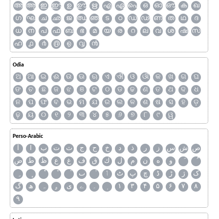
അ
ആ
ഇ
ഈ
ഉ
ഊ
ഋ
എ
ഏ
ഐ
ഒ
ഓ
ഔ
ക
ഖ
ഗ
ഘ
ച
ഛ
ജ
ഝ
ഞ
ട
ഠ
ഡ
ഢ
ണ
ത
ഥ
ദ
ധ
ന
പ
ഫ
ബ
ഭ
മ
യ
ര
റ
ല
വ
ശ
ഷ
സ
ഹ
൧
൪
൫
൭
൮
൯
Odia
ଅ
ଆ
ଇ
ଈ
ଉ
ଊ
ଋ
ଏ
ଐ
ଓ
ଔ
କ
ଖ
ଗ
ଘ
ଙ
ଚ
ଛ
ଜ
ଝ
ଞ
ଟ
ଠ
ଡ
ଢ
ଣ
ତ
ଥ
ଦ
ଧ
ନ
ପ
ଫ
ବ
ଭ
ମ
ଯ
ର
ଲ
ଳ
ଶ
ଷ
ସ
ହ
ଡ଼
ଢ଼
ୟ
୦
୧
୨
୩
୪
୫
୬
୭
୮
୯
ୱ
Perso-Arabic
ص
ش
س
ز
ر
ذ
د
خ
ح
ج
ث
ت
ب
ا
آ
و
ه
ن
م
ل
ك
ق
ف
غ
ع
ظ
ط
ض
ک
ژ
ڑ
ڈ
چ
پ
ٹ
ٲ
ٮ
گ
ھ
ہ
ۄ
ی
ے
۔
۱
۳
۴
۵
۶
۷
۸
۹