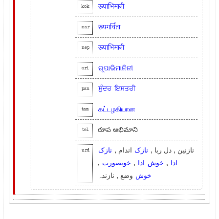
रूपाभिमानी
kok
रूपगर्विता
mar
रूपाभिमानी
nep
ରୂପାଭିମାନିନୀ
ori
ਸੁੰਦਰ
ਇਸਤਰੀ
pan
கட்டழகியான
tam
రూప అభిమాని
tel
نازنین , دل ربا ,
نازک
اندام ,
نازک
urd
,
خوبصورت
,
ادا
خوش
,
ادا
خوش
وضع , نازندہ