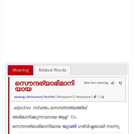
Meaning
Related Words
സൌന്ദര്യാഭിമാനി
Rate this meaning
യായ
മലയാളം (Malayalam) WordNet
| Malayalam
Malayalam |
|
adjective
സ്വന്തം സൌദ്ന്ദര്യത്തില്
അഭിമാനിക്കുന്നവനായ ആള് Ex.
സൌന്ദര്യാഭിമാനിയായ
യുവതി
ഗര്വിഷ്ഠയായി നടന്നു