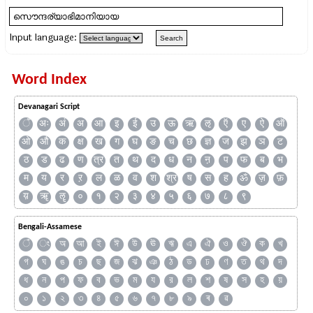
Input language:
Word Index
Devanagari Script
ँ
अः
अं
अ
आ
इ
ई
उ
ऊ
ऋ
ऌ
ऍ
ए
ऐ
ऑ
ओ
औ
क
क्ष
ख
ग
घ
ङ
च
छ
ज्ञ
ज
झ
ञ
ट
ठ
ड
ढ
ण
त्र
त
थ
द
ध
न
ऩ
प
फ
ब
भ
म
य
र
ऱ
ल
ळ
व
श
श्र
ष
स
ह
ॐ
ज़
फ़
य़
ॠ
ॡ
०
१
२
३
४
५
६
७
८
९
Bengali-Assamese
ঁ
ং
অ
আ
ই
ঈ
উ
ঊ
ঋ
এ
ঐ
ও
ঔ
ক
খ
গ
ঘ
ঙ
চ
ছ
জ
ঝ
ঞ
ঠ
ড
ঢ
ণ
ত
থ
দ
ধ
ন
প
ফ
ব
ভ
ম
য
র
ল
শ
ষ
স
হ
য়
০
১
২
৩
৪
৫
৬
৭
৮
৯
ৰ
ৱ