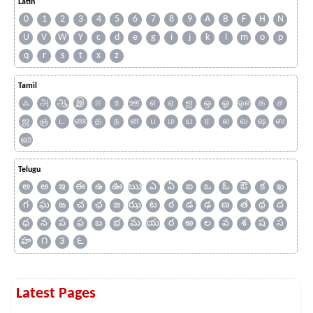
Latin
0
1
2
3
4
5
6
7
8
9
A
B
F
H
N
U
V
W
Y
c
d
e
g
i
j
k
l
m
o
p
q
r
s
t
x
z
Tamil
ஃ
அ
ஆ
இ
ஈ
உ
ஊ
எ
ஏ
ஐ
ஒ
ஓ
ஔ
க
ச
ஜ
ஞ
ட
ண
த
ந
ன
ப
ம
ய
ர
ல
வ
ஷ
ஸ
ஹ
Telugu
అ
ఆ
ఇ
ఈ
ఉ
ఊ
ఋ
ఎ
ఏ
ఐ
ఒ
ఓ
ఔ
క
ఖ
గ
ఘ
ఙ
చ
ఛ
జ
ఝ
ట
ఠ
డ
ఢ
ణ
త
థ
ద
ధ
న
ప
ఫ
బ
భ
మ
య
ర
ఱ
ల
వ
శ
ష
స
హ
౧
౩
౬
Latest Pages