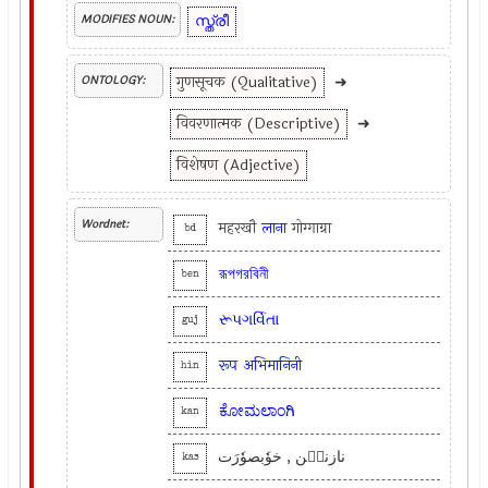
സ്ത്രീ
MODIFIES NOUN:
गुणसूचक (Qualitative)
➜
ONTOLOGY:
विवरणात्मक (Descriptive)
➜
विशेषण (Adjective)
Wordnet:
महरखौ
लाना
गोग्गाग्रा
bd
রূপগরবিনী
ben
રૂપગર્વિતા
guj
रूप
अभिमानिनी
hin
ಕೋಮಲಾಂಗಿ
kan
نازنیٖن , خوٗبصوٗرَت
kas