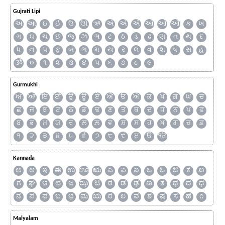
Gujrati Lipi
અ
આ
ઇ
ઈ
ઉ
ઊ
ઋ
ઍ
એ
ઐ
ઑ
ઓ
ઔ
ક
ખ
ગ
ઘ
ચ
છ
જ
ઝ
ઞ
ટ
ઠ
ડ
ઢ
ણ
ત
થ
દ
ધ
ન
પ
ફ
બ
ભ
મ
ય
ર
લ
વ
શ
ષ
સ
હ
ૐ
૦
૧
૨
૩
૪
૫
૬
૭
૮
૯
Gurmukhi
ਅ
ਆ
ਇ
ਈ
ਉ
ਊ
ਏ
ਐ
ਓ
ਔ
ਕ
ਖ
ਗ
ਘ
ਚ
ਛ
ਜ
ਝ
ਟ
ਠ
ਡ
ਢ
ਣ
ਤ
ਥ
ਦ
ਧ
ਨ
ਪ
ਫ
ਬ
ਭ
ਮ
ਯ
ਰ
ਲ
ਲ਼
ਵ
ਸ਼
ਸ
ਹ
ਖ਼
ਗ਼
ਜ਼
ਫ਼
੧
੨
੩
੪
੫
੬
੭
੮
੯
ੲ
ੳ
ੴ
Kannada
ಅ
ಆ
ಇ
ಈ
ಉ
ಊ
ಋ
ಎ
ಏ
ಐ
ಒ
ಓ
ಔ
ಕ
ಖ
ಗ
ಘ
ಚ
ಛ
ಜ
ಝ
ಟ
ಠ
ಡ
ಢ
ಣ
ತ
ಥ
ದ
ಧ
ನ
ಪ
ಫ
ಬ
ಭ
ಮ
ಯ
ರ
ಲ
ವ
ಶ
ಷ
ಸ
ಹ
೧
Malyalam