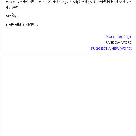
सततत्त्व ; जगत्कारण ; सच्चिदानंदरुप वस्तु . बाह्यसृष्टीच्या बुडाशीं असणारें नित्य द्रव्य . -
गीर २२१ .
चार वेद .
( समासांत ) ब्राह्मण .
More meanings
RANDOM WORD
SUGGEST A NEW WORD!