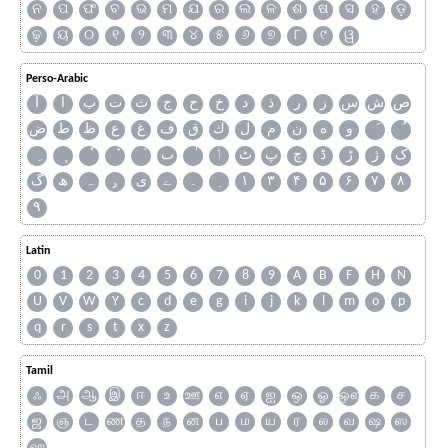
ନ
ପ
ଫ
ବ
ଭ
ମ
ଯ
ର
ଲ
ଳ
ଶ
ଷ
ସ
ହ
ଡ଼
ଢ଼
ୟ
୦
୧
୨
୩
୪
୫
୬
୭
୮
୯
ୱ
Perso-Arabic
ص
ش
س
ز
ر
ذ
د
خ
ح
ج
ث
ت
ب
ا
آ
و
ه
ن
م
ل
ك
ق
ف
غ
ع
ظ
ط
ض
ک
ژ
ڑ
ڈ
چ
پ
ٹ
ٲ
ٮ
گ
ھ
ہ
ۄ
ی
ے
۔
۱
۳
۴
۵
۶
۷
۸
۹
Latin
0
1
2
3
4
5
6
7
8
9
A
B
F
H
N
U
V
W
Y
c
d
e
g
i
j
k
l
m
o
p
q
r
s
t
x
z
Tamil
ஃ
அ
ஆ
இ
ஈ
உ
ஊ
எ
ஏ
ஐ
ஒ
ஓ
ஔ
க
ச
ஜ
ஞ
ட
ண
த
ந
ன
ப
ம
ய
ர
ல
வ
ஷ
ஸ
ஹ