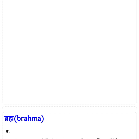
ब्रह्म(brahma)
न.