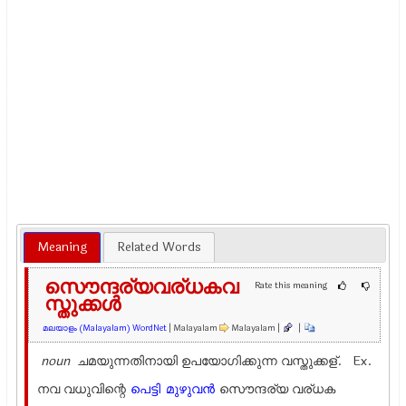
Meaning
Related Words
സൌന്ദര്യവര്ധകവ
Rate this meaning
സ്തുക്കള്‍
മലയാളം (Malayalam) WordNet
| Malayalam
Malayalam |
|
noun
ചമയുന്നതിനായി ഉപയോഗിക്കുന്ന വസ്തുക്കള്. Ex.
നവ വധുവിന്റെ
പെട്ടി
മുഴുവന്‍
സൌന്ദര്യ വര്ധക