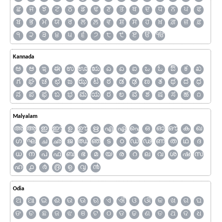
ਛ
ਜ
ਝ
ਟ
ਠ
ਡ
ਢ
ਣ
ਤ
ਥ
ਦ
ਧ
ਨ
ਪ
ਫ
ਬ
ਭ
ਮ
ਯ
ਰ
ਲ
ਲ਼
ਵ
ਸ਼
ਸ
ਹ
ਖ਼
ਗ਼
ਜ਼
ਫ਼
੧
੨
੩
੪
੫
੬
੭
੮
੯
ੲ
ੳ
ੴ
Kannada
ಅ
ಆ
ಇ
ಈ
ಉ
ಊ
ಋ
ಎ
ಏ
ಐ
ಒ
ಓ
ಔ
ಕ
ಖ
ಗ
ಘ
ಚ
ಛ
ಜ
ಝ
ಟ
ಠ
ಡ
ಢ
ಣ
ತ
ಥ
ದ
ಧ
ನ
ಪ
ಫ
ಬ
ಭ
ಮ
ಯ
ರ
ಲ
ವ
ಶ
ಷ
ಸ
ಹ
೧
Malyalam
അ
ആ
ഇ
ഈ
ഉ
ഊ
ഋ
എ
ഏ
ഐ
ഒ
ഓ
ഔ
ക
ഖ
ഗ
ഘ
ച
ഛ
ജ
ഝ
ഞ
ട
ഠ
ഡ
ഢ
ണ
ത
ഥ
ദ
ധ
ന
പ
ഫ
ബ
ഭ
മ
യ
ര
റ
ല
വ
ശ
ഷ
സ
ഹ
൧
൪
൫
൭
൮
൯
Odia
ଅ
ଆ
ଇ
ଈ
ଉ
ଊ
ଋ
ଏ
ଐ
ଓ
ଔ
କ
ଖ
ଗ
ଘ
ଙ
ଚ
ଛ
ଜ
ଝ
ଞ
ଟ
ଠ
ଡ
ଢ
ଣ
ତ
ଥ
ଦ
ଧ