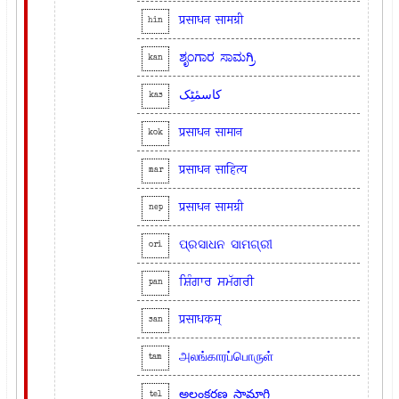
प्रसाधन
सामग्री
hin
ಶೃಂಗಾರ
ಸಾಮಗ್ರಿ
kan
کاسمٔٹِک
kas
प्रसाधन
सामान
kok
प्रसाधन
साहित्य
mar
प्रसाधन
सामग्री
nep
ପ୍ରସାଧନ
ସାମଗ୍ରୀ
ori
ਸ਼ਿੰਗਾਰ
ਸਮੱਗਰੀ
pan
प्रसाधकम्
san
அலங்காரப்பொருள்
tam
అలంకరణ
సామాగ్రి
tel