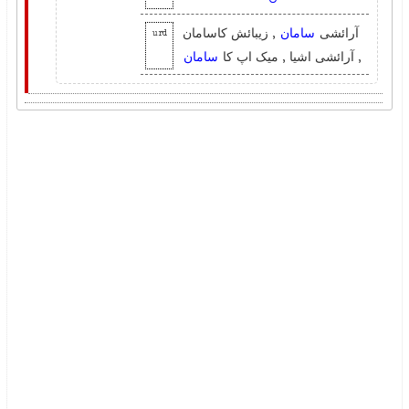
آرائشی
سامان
, زیبائش کاسامان
urd
, آرائشی اشیا , میک اپ کا
سامان