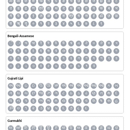
ओ
औ
क
क्ष
ख
ग
घ
ङ
च
छ
ज्ञ
ज
झ
ञ
ट
ठ
ड
ढ
ण
त्र
त
थ
द
ध
न
ऩ
प
फ
ब
भ
म
य
र
ऱ
ल
ळ
व
श
श्र
ष
स
ह
ॐ
ज़
फ़
य़
ॠ
ॡ
०
१
२
३
४
५
६
७
८
९
Bengali-Assamese
ঁ
ং
অ
আ
ই
ঈ
উ
ঊ
ঋ
এ
ঐ
ও
ঔ
ক
খ
গ
ঘ
ঙ
চ
ছ
জ
ঝ
ঞ
ঠ
ড
ঢ
ণ
ত
থ
দ
ধ
ন
প
ফ
ব
ভ
ম
য
র
ল
শ
ষ
স
হ
য়
০
১
২
৩
৪
৫
৬
৭
৮
৯
ৰ
ৱ
Gujrati Lipi
અ
આ
ઇ
ઈ
ઉ
ઊ
ઋ
ઍ
એ
ઐ
ઑ
ઓ
ઔ
ક
ખ
ગ
ઘ
ચ
છ
જ
ઝ
ઞ
ટ
ઠ
ડ
ઢ
ણ
ત
થ
દ
ધ
ન
પ
ફ
બ
ભ
મ
ય
ર
લ
વ
શ
ષ
સ
હ
ૐ
૦
૧
૨
૩
૪
૫
૬
૭
૮
૯
Gurmukhi
ਅ
ਆ
ਇ
ਈ
ਉ
ਊ
ਏ
ਐ
ਓ
ਔ
ਕ
ਖ
ਗ
ਘ
ਚ