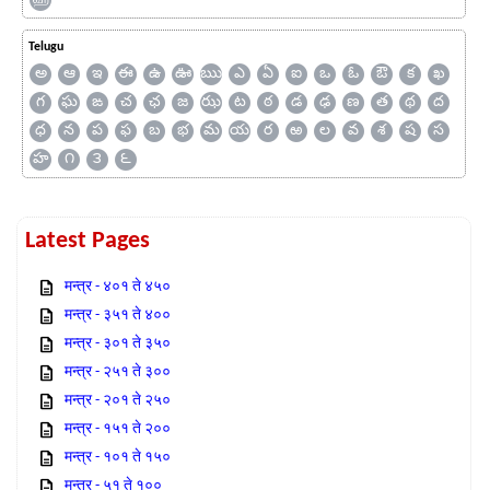
Telugu
అ
ఆ
ఇ
ఈ
ఉ
ఊ
ఋ
ఎ
ఏ
ఐ
ఒ
ఓ
ఔ
క
ఖ
గ
ఘ
ఙ
చ
ఛ
జ
ఝ
ట
ఠ
డ
ఢ
ణ
త
థ
ద
ధ
న
ప
ఫ
బ
భ
మ
య
ర
ఱ
ల
వ
శ
ష
స
హ
౧
౩
౬
Latest Pages
मन्त्र - ४०१ ते ४५०
मन्त्र - ३५१ ते ४००
मन्त्र - ३०१ ते ३५०
मन्त्र - २५१ ते ३००
मन्त्र - २०१ ते २५०
मन्त्र - १५१ ते २००
मन्त्र - १०१ ते १५०
मन्त्र - ५१ ते १००