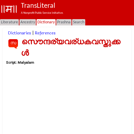
TransLiteral
A Nonprofit Public Service Initiative.
Literature
Ancestry
Dictionary
Prashna
Search
Dictionaries
|
References
സൌന്ദര്യവര്ധകവസ്തുക്ക
സ
ള്‍
Script:
Malyalam