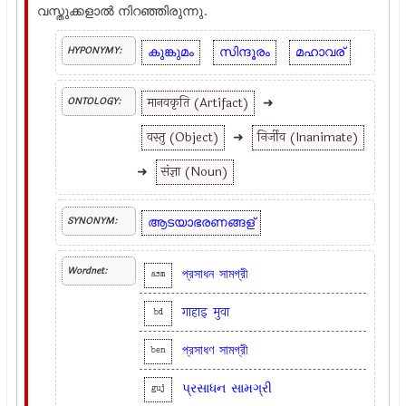
വസ്തുക്കളാല്‍ നിറഞ്ഞിരുന്നു.
കുങ്കുമം
സിന്ദൂരം
മഹാവര്
HYPONYMY:
मानवकृति (Artifact)
➜
ONTOLOGY:
वस्तु (Object)
➜
निर्जीव (Inanimate)
➜
संज्ञा (Noun)
ആടയാഭരണങ്ങള്
SYNONYM:
Wordnet:
প্রসাধন
সামগ্রী
asm
गाहाइ
मुवा
bd
প্রসাধণ
সামগ্রী
ben
પ્રસાધન
સામગ્રી
guj