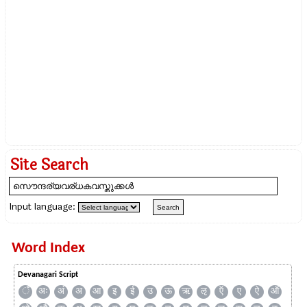
Site Search
Input language:
Word Index
Devanagari Script
ँ
अः
अं
अ
आ
इ
ई
उ
ऊ
ऋ
ऌ
ऍ
ए
ऐ
ऑ