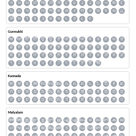
ગ
ઘ
ચ
છ
જ
ઝ
ઞ
ટ
ઠ
ડ
ઢ
ણ
ત
થ
દ
ધ
ન
પ
ફ
બ
ભ
મ
ય
ર
લ
વ
શ
ષ
સ
હ
ૐ
૦
૧
૨
૩
૪
૫
૬
૭
૮
૯
Gurmukhi
ਅ
ਆ
ਇ
ਈ
ਉ
ਊ
ਏ
ਐ
ਓ
ਔ
ਕ
ਖ
ਗ
ਘ
ਚ
ਛ
ਜ
ਝ
ਟ
ਠ
ਡ
ਢ
ਣ
ਤ
ਥ
ਦ
ਧ
ਨ
ਪ
ਫ
ਬ
ਭ
ਮ
ਯ
ਰ
ਲ
ਲ਼
ਵ
ਸ਼
ਸ
ਹ
ਖ਼
ਗ਼
ਜ਼
ਫ਼
੧
੨
੩
੪
੫
੬
੭
੮
੯
ੲ
ੳ
ੴ
Kannada
ಅ
ಆ
ಇ
ಈ
ಉ
ಊ
ಋ
ಎ
ಏ
ಐ
ಒ
ಓ
ಔ
ಕ
ಖ
ಗ
ಘ
ಚ
ಛ
ಜ
ಝ
ಟ
ಠ
ಡ
ಢ
ಣ
ತ
ಥ
ದ
ಧ
ನ
ಪ
ಫ
ಬ
ಭ
ಮ
ಯ
ರ
ಲ
ವ
ಶ
ಷ
ಸ
ಹ
೧
Malyalam
അ
ആ
ഇ
ഈ
ഉ
ഊ
ഋ
എ
ഏ
ഐ
ഒ
ഓ
ഔ
ക
ഖ
ഗ
ഘ
ച
ഛ
ജ
ഝ
ഞ
ട
ഠ
ഡ
ഢ
ണ
ത
ഥ
ദ
ധ
ന
പ
ഫ
ബ
ഭ
മ
യ
ര
റ
ല
വ
ശ
ഷ
സ