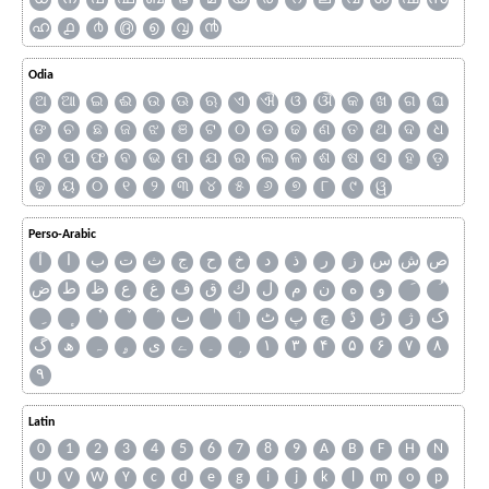
ഹ
൧
൪
൫
൭
൮
൯
Odia
ଅ
ଆ
ଇ
ଈ
ଉ
ଊ
ଋ
ଏ
ଐ
ଓ
ଔ
କ
ଖ
ଗ
ଘ
ଙ
ଚ
ଛ
ଜ
ଝ
ଞ
ଟ
ଠ
ଡ
ଢ
ଣ
ତ
ଥ
ଦ
ଧ
ନ
ପ
ଫ
ବ
ଭ
ମ
ଯ
ର
ଲ
ଳ
ଶ
ଷ
ସ
ହ
ଡ଼
ଢ଼
ୟ
୦
୧
୨
୩
୪
୫
୬
୭
୮
୯
ୱ
Perso-Arabic
ص
ش
س
ز
ر
ذ
د
خ
ح
ج
ث
ت
ب
ا
آ
و
ه
ن
م
ل
ك
ق
ف
غ
ع
ظ
ط
ض
ک
ژ
ڑ
ڈ
چ
پ
ٹ
ٲ
ٮ
گ
ھ
ہ
ۄ
ی
ے
۔
۱
۳
۴
۵
۶
۷
۸
۹
Latin
0
1
2
3
4
5
6
7
8
9
A
B
F
H
N
U
V
W
Y
c
d
e
g
i
j
k
l
m
o
p