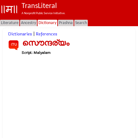
TransLiteral
A Nonprofit Public Service Initiative.
Literature
Ancestry
Dictionary
Prashna
Search
Dictionaries
|
References
സൌന്ദര്യം
സ
Script:
Malyalam