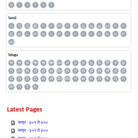
q
r
s
t
x
z
Tamil
ஃ
அ
ஆ
இ
ஈ
உ
ஊ
எ
ஏ
ஐ
ஒ
ஓ
ஔ
க
ச
ஜ
ஞ
ட
ண
த
ந
ன
ப
ம
ய
ர
ல
வ
ஷ
ஸ
ஹ
Telugu
అ
ఆ
ఇ
ఈ
ఉ
ఊ
ఋ
ఎ
ఏ
ఐ
ఒ
ఓ
ఔ
క
ఖ
గ
ఘ
ఙ
చ
ఛ
జ
ఝ
ట
ఠ
డ
ఢ
ణ
త
థ
ద
ధ
న
ప
ఫ
బ
భ
మ
య
ర
ఱ
ల
వ
శ
ష
స
హ
౧
౩
౬
Latest Pages
मन्त्र - ४०१ ते ४५०
मन्त्र - ३५१ ते ४००