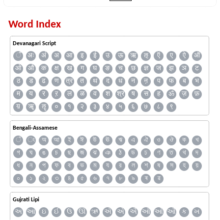
Word Index
Devanagari Script
ँ
अः
अं
अ
आ
इ
ई
उ
ऊ
ऋ
ऌ
ऍ
ए
ऐ
ऑ
ओ
औ
क
क्ष
ख
ग
घ
ङ
च
छ
ज्ञ
ज
झ
ञ
ट
ठ
ड
ढ
ण
त्र
त
थ
द
ध
न
ऩ
प
फ
ब
भ
म
य
र
ऱ
ल
ळ
व
श
श्र
ष
स
ह
ॐ
ज़
फ़
य़
ॠ
ॡ
०
१
२
३
४
५
६
७
८
९
Bengali-Assamese
ঁ
ং
অ
আ
ই
ঈ
উ
ঊ
ঋ
এ
ঐ
ও
ঔ
ক
খ
গ
ঘ
ঙ
চ
ছ
জ
ঝ
ঞ
ঠ
ড
ঢ
ণ
ত
থ
দ
ধ
ন
প
ফ
ব
ভ
ম
য
র
ল
শ
ষ
স
হ
য়
০
১
২
৩
৪
৫
৬
৭
৮
৯
ৰ
ৱ
Gujrati Lipi
અ
આ
ઇ
ઈ
ઉ
ઊ
ઋ
ઍ
એ
ઐ
ઑ
ઓ
ઔ
ક
ખ