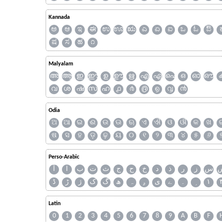
Kannada
ಅ
ಆ
ಇ
ಈ
ಉ
ಊ
ಋ
ಎ
ಏ
ಐ
ಒ
ಓ
ಔ
ಷ
ಸ
ಹ
೧
Malyalam
അ
ആ
ഇ
ഈ
ഉ
ഊ
ഋ
എ
ഏ
ഐ
ഒ
ഓ
ഔ
വ
ശ
ഷ
സ
ഹ
൧
൪
൫
൭
൮
൯
Odia
ଅ
ଆ
ଇ
ଈ
ଉ
ଊ
ଋ
ଏ
ଐ
ଓ
ଔ
କ
ଖ
ଷ
ସ
ହ
ଡ଼
ଢ଼
ୟ
୦
୧
୨
୩
୪
୫
୬
Perso-Arabic
س
ز
ر
ذ
د
خ
ح
ج
ث
ت
ب
ا
آ
ڈ
ڑ
ژ
ک
گ
ھ
ہ
ۄ
ی
ے
۔
۱
Latin
0
1
2
3
4
5
6
7
8
9
A
B
F