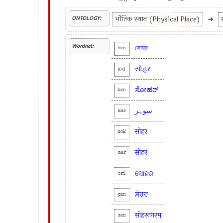
भौतिक स्थान (Physical Place)
➜
ONTOLOGY:
Wordnet:
সোহর
ben
સોહર
guj
ಸೋಹರ್
kan
سوہر
kas
सोहर
kok
सोहर
mar
ସୋହର
ori
ਸੋਹਰ
pan
सोहरनगरम्
san