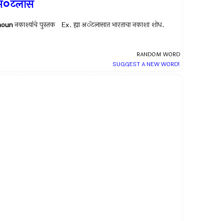
अॅटलास
noun
नकाश्यांचे पुस्तक Ex.
ह्या अॅटलासात भारताचा नकाशा शोध.
RANDOM WORD
SUGGEST A NEW WORD!