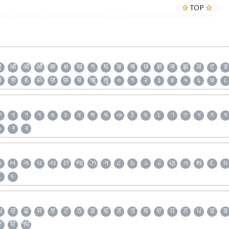
TOP
ऐ
ऑ
ओ
औ
क
क्ष
ख
ग
घ
ङ
च
छ
ज्ञ
ज
झ
ञ
ट
ठ
ष
स
ह
ॐ
ज़
फ़
य़
ॠ
ॡ
०
१
२
३
४
५
६
७
८
ক
খ
গ
ঘ
ঙ
চ
ছ
জ
ঝ
ঞ
ঠ
ড
ঢ
ণ
ত
থ
দ
ধ
৯
ৰ
ৱ
ક
ખ
ગ
ઘ
ચ
છ
જ
ઝ
ઞ
ટ
ઠ
ડ
ઢ
ણ
ત
થ
દ
ધ
૮
૯
ਘ
ਚ
ਛ
ਜ
ਝ
ਟ
ਠ
ਡ
ਢ
ਣ
ਤ
ਥ
ਦ
ਧ
ਨ
ਪ
ਫ
ਬ
ੲ
ੳ
ੴ