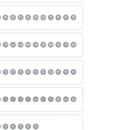
ಪ
ಫ
ಬ
ಭ
ಮ
ಯ
ರ
ಲ
ವ
ಶ
ന
പ
ഫ
ബ
ഭ
മ
യ
ര
റ
ല
ପ
ଫ
ବ
ଭ
ମ
ଯ
ର
ଲ
ଳ
ଶ
چ
پ
ٹ
ٲ
ٮ
r
s
t
x
z