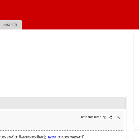
Search
Rate this meaning
ോഹര് സിംബാദാദിന്റെ
ജന്മ
സ്ഥാനമാണ്