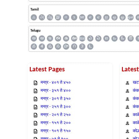
Tamil
ஃ
அ
ஆ
இ
ஈ
உ
ஊ
எ
ஏ
ஐ
ஒ
ஓ
ஔ
Telugu
అ
ఆ
ఇ
ఈ
ఉ
ఊ
ఋ
ఎ
ఏ
ఐ
ఒ
ఓ
ఔ
వ
శ
ష
స
హ
౧
౩
౬
Latest Pages
Lates
मन्त्र - ४०१ ते ४५०
खटा
मन्त्र - ३५१ ते ४००
कंक,
मन्त्र - ३०१ ते ३५०
कंक
मन्त्र - २५१ ते ३००
कंक
मन्त्र - २०१ ते २५०
काळ
मन्त्र - १५१ ते २००
काळ
मन्त्र - १०१ ते १५०
कोल