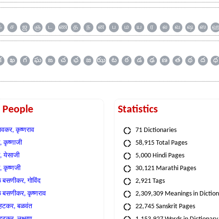
க
ச
ஜ
ஞ
ட
ண
த
ந
ன
ப
ம
ய
ர
ல
வ
ஷ
ஸ
క
ఖ
గ
ఘ
ఙ
చ
ఛ
జ
ఝ
ట
ఠ
డ
ఢ
ణ
త
థ
ద
ధ
t People
Statistics
वकर, कृष्णराव
71 Dictionaries
 कृष्णाजी
58,915 Total Pages
, येसाजी
5,000 Hindi Pages
, कृष्णजी
30,121 Marathi Pages
े बसणीकर, गोविंद
2,921 Tags
े बसणीकर, कृष्णराव
2,309,309 Meanings in Dictio
्हटकर, बळवंत
22,745 Sanskrit Pages