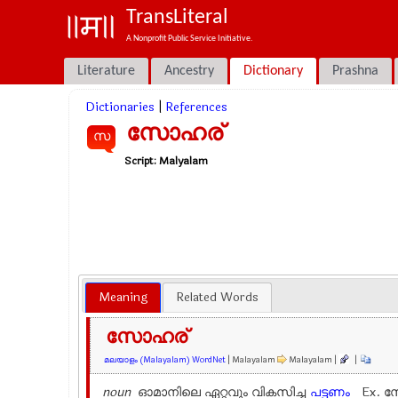
TransLiteral
A Nonprofit Public Service Initiative.
Literature
Ancestry
Dictionary
Prashna
Dictionaries
|
References
സോഹര്
സ
Script:
Malyalam
Meaning
Related Words
സോഹര്
മലയാളം (Malayalam) WordNet
| Malayalam
Malayalam |
|
noun
ഓമാനിലെ ഏറ്റവും വികസിച്ച
പട്ടണം
Ex.
സ