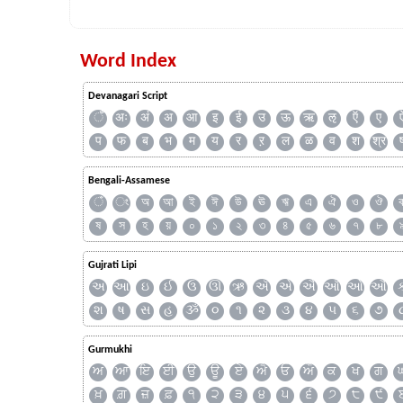
Word Index
Devanagari Script
ँ
अः
अं
अ
आ
इ
ई
उ
ऊ
ऋ
ऌ
ऍ
ए
प
फ
ब
भ
म
य
र
ऱ
ल
ळ
व
श
श्र
Bengali-Assamese
ঁ
ং
অ
আ
ই
ঈ
উ
ঊ
ঋ
এ
ঐ
ও
ঔ
ষ
স
হ
য়
০
১
২
৩
৪
৫
৬
৭
৮
Gujrati Lipi
અ
આ
ઇ
ઈ
ઉ
ઊ
ઋ
ઍ
એ
ઐ
ઑ
ઓ
ઔ
શ
ષ
સ
હ
ૐ
૦
૧
૨
૩
૪
૫
૬
૭
Gurmukhi
ਅ
ਆ
ਇ
ਈ
ਉ
ਊ
ਏ
ਐ
ਓ
ਔ
ਕ
ਖ
ਗ
ਖ਼
ਗ਼
ਜ਼
ਫ਼
੧
੨
੩
੪
੫
੬
੭
੮
੯