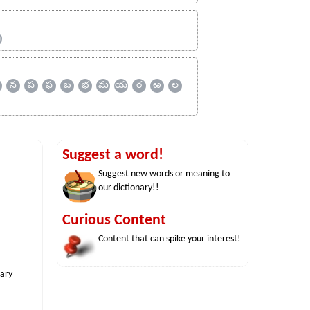
ஹ
న
ప
ఫ
బ
భ
మ
య
ర
ఱ
ల
Suggest a word!
Suggest new words or meaning to
our dictionary!!
Curious Content
Content that can spike your interest!
nary