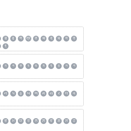
ड
ढ
ण
त्र
त
थ
द
ध
न
ऩ
९
ন
প
ফ
ব
ভ
ম
য
র
ল
শ
ન
પ
ફ
બ
ભ
મ
ય
ર
લ
વ
ਭ
ਮ
ਯ
ਰ
ਲ
ਲ਼
ਵ
ਸ਼
ਸ
ਹ