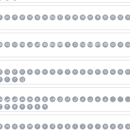
ಕ
ಖ
ಗ
ಘ
ಚ
ಛ
ಜ
ಝ
ಟ
ಠ
ಡ
ಢ
ಣ
ತ
ಥ
ದ
ಧ
ನ
ക
ഖ
ഗ
ഘ
ച
ഛ
ജ
ഝ
ഞ
ട
ഠ
ഡ
ഢ
ണ
ത
ഥ
ദ
ധ
ଗ
ଘ
ଙ
ଚ
ଛ
ଜ
ଝ
ଞ
ଟ
ଠ
ଡ
ଢ
ଣ
ତ
ଥ
ଦ
ଧ
ନ
୭
୮
୯
ୱ
و
ه
ن
م
ل
ك
ق
ف
غ
ع
ظ
ط
ض
ص
ش
۳
۴
۵
۶
۷
۸
۹
H
N
U
V
W
Y
c
d
e
g
i
j
k
l
m
o
p
q