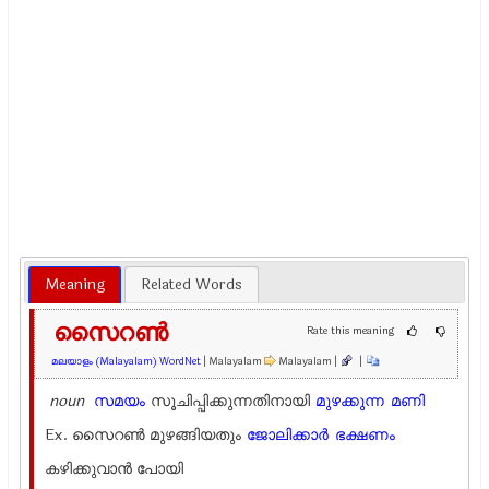
Meaning
Related Words
സൈറണ്‍
Rate this meaning
മലയാളം (Malayalam) WordNet
| Malayalam
Malayalam |
|
noun
സമയം
സൂചിപ്പിക്കുന്നതിനായി
മുഴക്കുന്ന
മണി
Ex.
സൈറണ്‍ മുഴങ്ങിയതും
ജോലിക്കാര്‍
ഭക്ഷണം
കഴിക്കുവാന്‍ പോയി