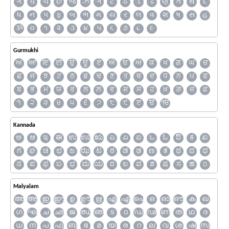
ગ
ઘ
ચ
છ
જ
ઝ
ઞ
ટ
ઠ
ડ
ઢ
ણ
ત
થ
દ
ધ
ન
પ
ફ
બ
ભ
મ
ય
ર
લ
વ
શ
ષ
સ
હ
ૐ
૦
૧
૨
૩
૪
૫
૬
૭
૮
૯
Gurmukhi
ਅ
ਆ
ਇ
ਈ
ਉ
ਊ
ਏ
ਐ
ਓ
ਔ
ਕ
ਖ
ਗ
ਘ
ਚ
ਛ
ਜ
ਝ
ਟ
ਠ
ਡ
ਢ
ਣ
ਤ
ਥ
ਦ
ਧ
ਨ
ਪ
ਫ
ਬ
ਭ
ਮ
ਯ
ਰ
ਲ
ਲ਼
ਵ
ਸ਼
ਸ
ਹ
ਖ਼
ਗ਼
ਜ਼
ਫ਼
੧
੨
੩
੪
੫
੬
੭
੮
੯
ੲ
ੳ
ੴ
Kannada
ಅ
ಆ
ಇ
ಈ
ಉ
ಊ
ಋ
ಎ
ಏ
ಐ
ಒ
ಓ
ಔ
ಕ
ಖ
ಗ
ಘ
ಚ
ಛ
ಜ
ಝ
ಟ
ಠ
ಡ
ಢ
ಣ
ತ
ಥ
ದ
ಧ
ನ
ಪ
ಫ
ಬ
ಭ
ಮ
ಯ
ರ
ಲ
ವ
ಶ
ಷ
ಸ
ಹ
೧
Malyalam
അ
ആ
ഇ
ഈ
ഉ
ഊ
ഋ
എ
ഏ
ഐ
ഒ
ഓ
ഔ
ക
ഖ
ഗ
ഘ
ച
ഛ
ജ
ഝ
ഞ
ട
ഠ
ഡ
ഢ
ണ
ത
ഥ
ദ
ധ
ന
പ
ഫ
ബ
ഭ
മ
യ
ര
റ
ല
വ
ശ
ഷ
സ