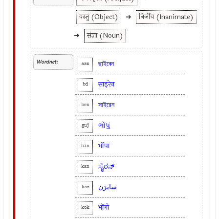
वस्तु (Object)
➜
निर्जीव (Inanimate)
➜
संज्ञा (Noun)
Wordnet:
ছাইৰেন
asm
साइरेन
bd
সাইরেন
ben
ભોંપું
guj
भोंपा
hin
ಸೈರನ್
kan
سایرَن
kas
भोंगो
kok