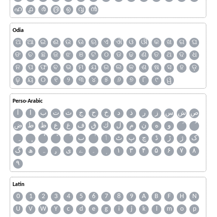
ഹ
൧
൪
൫
൭
൮
൯
Odia
ଅ
ଆ
ଇ
ଈ
ଉ
ଊ
ଋ
ଏ
ଐ
ଓ
ଔ
କ
ଖ
ଗ
ଘ
ଙ
ଚ
ଛ
ଜ
ଝ
ଞ
ଟ
ଠ
ଡ
ଢ
ଣ
ତ
ଥ
ଦ
ଧ
ନ
ପ
ଫ
ବ
ଭ
ମ
ଯ
ର
ଲ
ଳ
ଶ
ଷ
ସ
ହ
ଡ଼
ଢ଼
ୟ
୦
୧
୨
୩
୪
୫
୬
୭
୮
୯
ୱ
Perso-Arabic
ص
ش
س
ز
ر
ذ
د
خ
ح
ج
ث
ت
ب
ا
آ
و
ه
ن
م
ل
ك
ق
ف
غ
ع
ظ
ط
ض
ک
ژ
ڑ
ڈ
چ
پ
ٹ
ٲ
ٮ
گ
ھ
ہ
ۄ
ی
ے
۔
۱
۳
۴
۵
۶
۷
۸
۹
Latin
0
1
2
3
4
5
6
7
8
9
A
B
F
H
N
U
V
W
Y
c
d
e
g
i
j
k
l
m
o
p