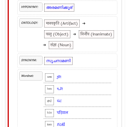
അരമണിക്കൂര്
HYPONYMY:
मानवकृति (Artifact)
➜
ONTOLOGY:
वस्तु (Object)
➜
निर्जीव (Inanimate)
➜
संज्ञा (Noun)
സൂചനാമണി
SYNONYM:
Wordnet:
ঘন্টা
asm
ঘণ্টা
ben
ઘંટ
guj
घड़ियाल
hin
ಗಂಟೆ
kan