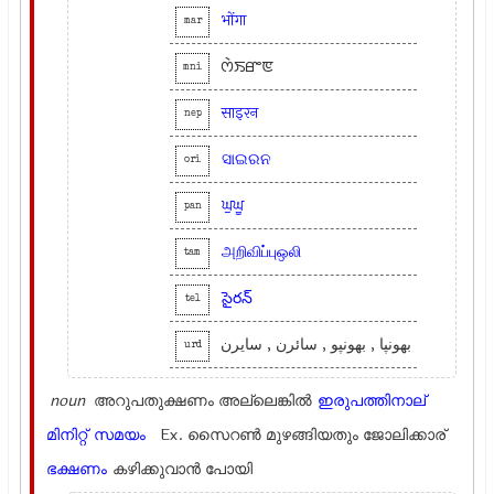
भोंगा
mar
ꯁꯥꯏꯔꯦꯟ
mni
साइरन
nep
ସାଇରନ
ori
ਘੁਘੂ
pan
அறிவிப்புஒலி
tam
సైరన్
tel
بھونپا , بھونپو , سائرن , سایرن
urd
noun
അറുപതുക്ഷണം അല്ലെങ്കില്‍
ഇരുപത്തിനാല്
മിനിറ്റ്
സമയം
Ex.
സൈറണ്‍ മുഴങ്ങിയതും ജോലിക്കാര്
ഭക്ഷണം
കഴിക്കുവാന്‍ പോയി