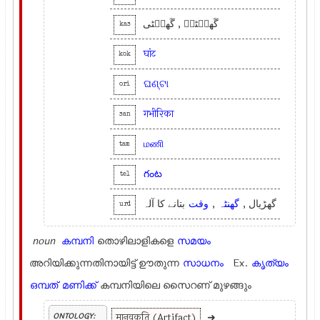
گَھنٛٹہٕ , گَھنٛٹی
kas
घांट
kok
ଘଣ୍ଟା
ori
गभीरिका
san
மணி
tam
గంట
tel
بتانے کا آلہ
وقت
,
گھنٹہ
گھڑیال ,
urd
noun
കമ്പനി
തൊഴിലാളികളെ
സമയം
അറിയിക്കുന്നതിനായിട്ട് ഊതുന്ന
സാധനം
Ex.
കൃത്യം
ഒമ്പത്
മണിക്ക്
കമ്പനിയിലെ സൈറണ് മുഴങ്ങും
मानवकृति (Artifact)
➜
ONTOLOGY: