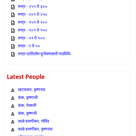
मन्त्र - २५१ ते ३००
मन्त्र - २०१ ते २५०
मन्त्र - १५१ ते २००
मन्त्र - १०१ ते १५०
मन्त्र - ५१ ते १००
मन्त्र - १ ते ५०
मन्त्र प्रतिलोम दुर्गासप्तशती पाठविधिः
Latest People
खटावकर, कृष्णराव
कंक, कृष्णाजी
कंक, येसाजी
कंक, कृष्णजी
काळे बसणीकर, गोविंद
काळे बसणीकर, कृष्णराव