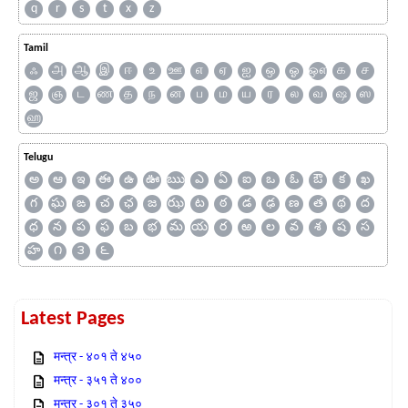
q
r
s
t
x
z
Tamil
ஃ
அ
ஆ
இ
ஈ
உ
ஊ
எ
ஏ
ஐ
ஒ
ஓ
ஔ
க
ச
ஜ
ஞ
ட
ண
த
ந
ன
ப
ம
ய
ர
ல
வ
ஷ
ஸ
ஹ
Telugu
అ
ఆ
ఇ
ఈ
ఉ
ఊ
ఋ
ఎ
ఏ
ఐ
ఒ
ఓ
ఔ
క
ఖ
గ
ఘ
ఙ
చ
ఛ
జ
ఝ
ట
ఠ
డ
ఢ
ణ
త
థ
ద
ధ
న
ప
ఫ
బ
భ
మ
య
ర
ఱ
ల
వ
శ
ష
స
హ
౧
౩
౬
Latest Pages
मन्त्र - ४०१ ते ४५०
मन्त्र - ३५१ ते ४००
मन्त्र - ३०१ ते ३५०