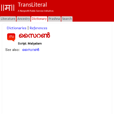
TransLiteral
A Nonprofit Public Service Initiative.
Literature
Ancestry
Dictionary
Prashna
Search
Dictionaries
|
References
സൈറണ്‍
സ
Script:
Malyalam
See also:
സൈറണ്‍