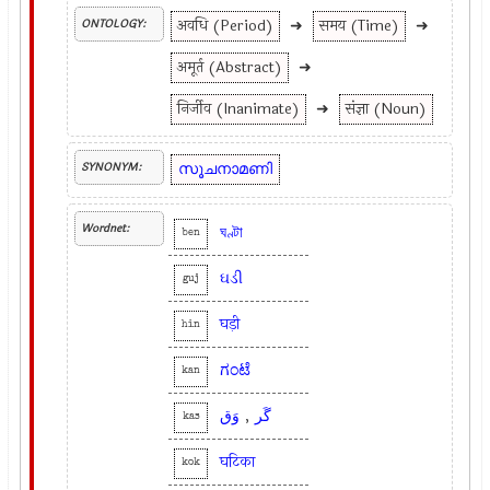
अवधि (Period)
➜
समय (Time)
➜
ONTOLOGY:
अमूर्त (Abstract)
➜
निर्जीव (Inanimate)
➜
संज्ञा (Noun)
സൂചനാമണി
SYNONYM:
Wordnet:
ঘণ্টা
ben
ઘડી
guj
घड़ी
hin
ಗಂಟೆ
kan
وَق
,
گَر
kas
घटिका
kok