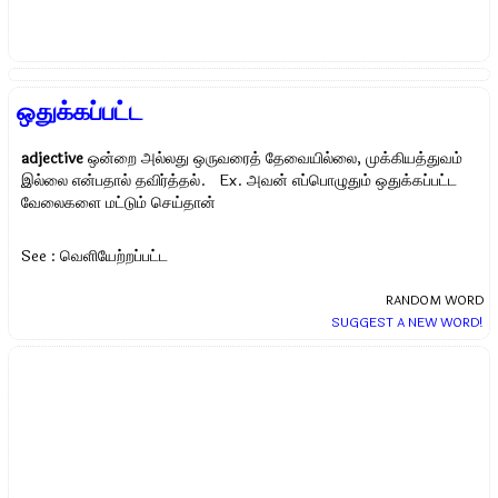
ஒதுக்கப்பட்ட
adjective
ஒன்றை அல்லது ஒருவரைத் தேவையில்லை, முக்கியத்துவம்
இல்லை என்பதால் தவிர்த்தல். Ex.
அவன் எப்பொழுதும் ஒதுக்கப்பட்ட
வேலைகளை மட்டும் செய்தான்
See : வெளியேற்றப்பட்ட
RANDOM WORD
SUGGEST A NEW WORD!