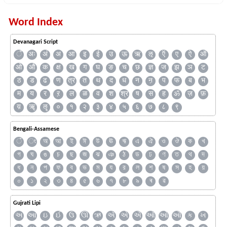
Word Index
Devanagari Script
ँ
अः
अं
अ
आ
इ
ई
उ
ऊ
ऋ
ऌ
ऍ
ए
ऐ
ऑ
ओ
औ
क
क्ष
ख
ग
घ
ङ
च
छ
ज्ञ
ज
झ
ञ
ट
ठ
ड
ढ
ण
त्र
त
थ
द
ध
न
ऩ
प
फ
ब
भ
म
य
र
ऱ
ल
ळ
व
श
श्र
ष
स
ह
ॐ
ज़
फ़
य़
ॠ
ॡ
०
१
२
३
४
५
६
७
८
९
Bengali-Assamese
ঁ
ং
অ
আ
ই
ঈ
উ
ঊ
ঋ
এ
ঐ
ও
ঔ
ক
খ
গ
ঘ
ঙ
চ
ছ
জ
ঝ
ঞ
ঠ
ড
ঢ
ণ
ত
থ
দ
ধ
ন
প
ফ
ব
ভ
ম
য
র
ল
শ
ষ
স
হ
য়
০
১
২
৩
৪
৫
৬
৭
৮
৯
ৰ
ৱ
Gujrati Lipi
અ
આ
ઇ
ઈ
ઉ
ઊ
ઋ
ઍ
એ
ઐ
ઑ
ઓ
ઔ
ક
ખ