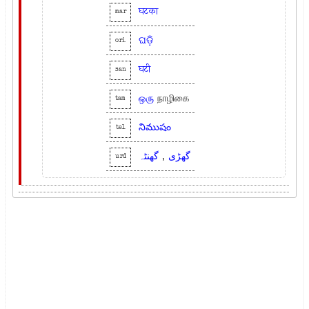
घटका
mar
ଘଡ଼ି
ori
घटी
san
ஒரு
நாழிகை
tam
నిముషం
tel
گھنٹہ
,
گھڑی
urd