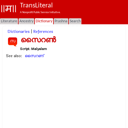
TransLiteral
A Nonprofit Public Service Initiative.
Literature
Ancestry
Dictionary
Prashna
Search
Dictionaries
|
References
സൈറണ്‍
സ
Script:
Malyalam
See also:
സൈറണ്