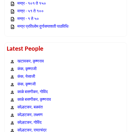
मन्त्र - १०१ ते १५०
मन्त्र - ५१ ते १००
मन्त्र - १ ते ५०
मन्त्र प्रतिलोम दुर्गासप्तशती पाठविधिः
Latest People
खटावकर, कृष्णराव
कंक, कृष्णाजी
कंक, येसाजी
कंक, कृष्णजी
काळे बसणीकर, गोविंद
काळे बसणीकर, कृष्णराव
कोल्हटकर, बळवंत
कोल्हटकर, लक्ष्मण
कोल्हटकर, गोविंद
कोल्हटकर, राम्रचंद्र