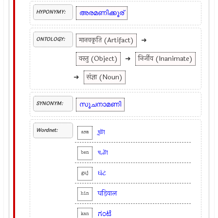
അരമണിക്കൂര്
HYPONYMY:
मानवकृति (Artifact)
➜
ONTOLOGY:
वस्तु (Object)
➜
निर्जीव (Inanimate)
➜
संज्ञा (Noun)
സൂചനാമണി
SYNONYM:
Wordnet:
ঘন্টা
asm
ঘণ্টা
ben
ઘંટ
guj
घड़ियाल
hin
ಗಂಟೆ
kan