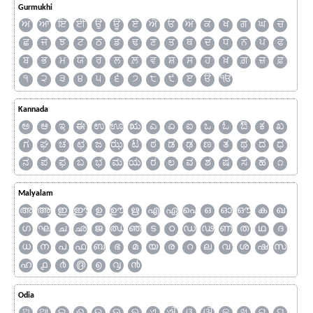
Gurmukhi
ਅ
ਆ
ਇ
ਈ
ਉ
ਊ
ਏ
ਐ
ਓ
ਔ
ਕ
ਖ
ਗ
ਘ
ਚ
ਛ
ਜ
ਝ
ਟ
ਠ
ਡ
ਢ
ਣ
ਤ
ਥ
ਦ
ਧ
ਨ
ਪ
ਫ
ਬ
ਭ
ਮ
ਯ
ਰ
ਲ
ਲ਼
ਵ
ਸ਼
ਸ
ਹ
ਖ਼
ਗ਼
ਜ਼
ਫ਼
੧
੨
੩
੪
੫
੬
੭
੮
੯
ੲ
ੳ
ੴ
Kannada
ಅ
ಆ
ಇ
ಈ
ಉ
ಊ
ಋ
ಎ
ಏ
ಐ
ಒ
ಓ
ಔ
ಕ
ಖ
ಗ
ಘ
ಚ
ಛ
ಜ
ಝ
ಟ
ಠ
ಡ
ಢ
ಣ
ತ
ಥ
ದ
ಧ
ನ
ಪ
ಫ
ಬ
ಭ
ಮ
ಯ
ರ
ಲ
ವ
ಶ
ಷ
ಸ
ಹ
೧
Malyalam
അ
ആ
ഇ
ഈ
ഉ
ഊ
ഋ
എ
ഏ
ഐ
ഒ
ഓ
ഔ
ക
ഖ
ഗ
ഘ
ച
ഛ
ജ
ഝ
ഞ
ട
ഠ
ഡ
ഢ
ണ
ത
ഥ
ദ
ധ
ന
പ
ഫ
ബ
ഭ
മ
യ
ര
റ
ല
വ
ശ
ഷ
സ
ഹ
൧
൪
൫
൭
൮
൯
Odia
ଅ
ଆ
ଇ
ଈ
ଉ
ଊ
ଋ
ଏ
ଐ
ଓ
ଔ
କ
ଖ
ଗ
ଘ