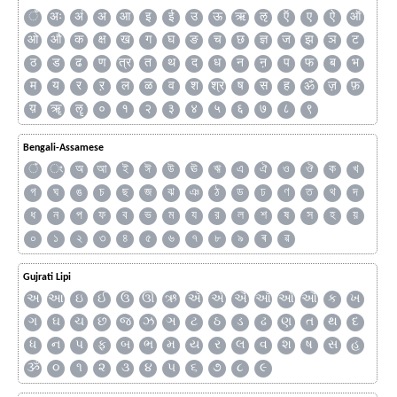
ँ
अः
अं
अ
आ
इ
ई
उ
ऊ
ऋ
ऌ
ऍ
ए
ऐ
ऑ
ओ
औ
क
क्ष
ख
ग
घ
ङ
च
छ
ज्ञ
ज
झ
ञ
ट
ठ
ड
ढ
ण
त्र
त
थ
द
ध
न
ऩ
प
फ
ब
भ
म
य
र
ऱ
ल
ळ
व
श
श्र
ष
स
ह
ॐ
ज़
फ़
य़
ॠ
ॡ
०
१
२
३
४
५
६
७
८
९
Bengali-Assamese
ঁ
ং
অ
আ
ই
ঈ
উ
ঊ
ঋ
এ
ঐ
ও
ঔ
ক
খ
গ
ঘ
ঙ
চ
ছ
জ
ঝ
ঞ
ঠ
ড
ঢ
ণ
ত
থ
দ
ধ
ন
প
ফ
ব
ভ
ম
য
র
ল
শ
ষ
স
হ
য়
০
১
২
৩
৪
৫
৬
৭
৮
৯
ৰ
ৱ
Gujrati Lipi
અ
આ
ઇ
ઈ
ઉ
ઊ
ઋ
ઍ
એ
ઐ
ઑ
ઓ
ઔ
ક
ખ
ગ
ઘ
ચ
છ
જ
ઝ
ઞ
ટ
ઠ
ડ
ઢ
ણ
ત
થ
દ
ધ
ન
પ
ફ
બ
ભ
મ
ય
ર
લ
વ
શ
ષ
સ
હ
ૐ
૦
૧
૨
૩
૪
૫
૬
૭
૮
૯