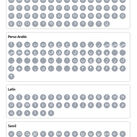
ଙ
ଚ
ଛ
ଜ
ଝ
ଞ
ଟ
ଠ
ଡ
ଢ
ଣ
ତ
ଥ
ଦ
ଧ
ନ
ପ
ଫ
ବ
ଭ
ମ
ଯ
ର
ଲ
ଳ
ଶ
ଷ
ସ
ହ
ଡ଼
ଢ଼
ୟ
୦
୧
୨
୩
୪
୫
୬
୭
୮
୯
ୱ
Perso-Arabic
ص
ش
س
ز
ر
ذ
د
خ
ح
ج
ث
ت
ب
ا
آ
و
ه
ن
م
ل
ك
ق
ف
غ
ع
ظ
ط
ض
ک
ژ
ڑ
ڈ
چ
پ
ٹ
ٲ
ٮ
گ
ھ
ہ
ۄ
ی
ے
۔
۱
۳
۴
۵
۶
۷
۸
۹
Latin
0
1
2
3
4
5
6
7
8
9
A
B
F
H
N
U
V
W
Y
c
d
e
g
i
j
k
l
m
o
p
q
r
s
t
x
z
Tamil
ஃ
அ
ஆ
இ
ஈ
உ
ஊ
எ
ஏ
ஐ
ஒ
ஓ
ஔ
க
ச