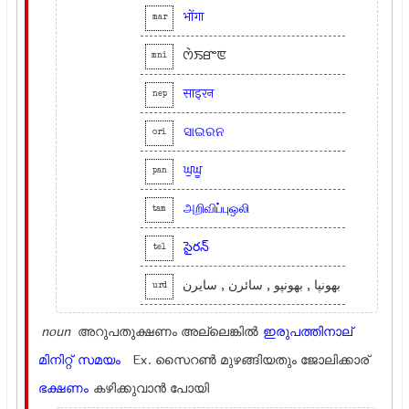
भोंगा
mar
ꯁꯥꯏꯔꯦꯟ
mni
साइरन
nep
ସାଇରନ
ori
ਘੁਘੂ
pan
அறிவிப்புஒலி
tam
సైరన్
tel
بھونپا , بھونپو , سائرن , سایرن
urd
noun
അറുപതുക്ഷണം അല്ലെങ്കില്‍
ഇരുപത്തിനാല്
മിനിറ്റ്
സമയം
Ex.
സൈറണ്‍ മുഴങ്ങിയതും ജോലിക്കാര്
ഭക്ഷണം
കഴിക്കുവാന്‍ പോയി