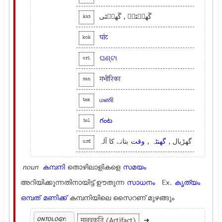
گَھنٛٹہٕ , گَھنٛٹی
kas
घांट
kok
ଘଣ୍ଟା
ori
गभीरिका
san
மணி
tam
గంట
tel
بتانے کا آلہ
وقت
,
گھنٹہ
گھڑیال ,
urd
noun
കമ്പനി
തൊഴിലാളികളെ
സമയം
അറിയിക്കുന്നതിനായിട്ട് ഊതുന്ന
സാധനം
Ex.
കൃത്യം
ഒമ്പത്
മണിക്ക്
കമ്പനിയിലെ സൈറണ് മുഴങ്ങും
मानवकृति (Artifact)
➜
ONTOLOGY: