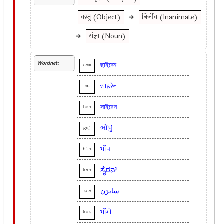
वस्तु (Object)
➜
निर्जीव (Inanimate)
➜
संज्ञा (Noun)
Wordnet:
ছাইৰেন
asm
साइरेन
bd
সাইরেন
ben
ભોંપું
guj
भोंपा
hin
ಸೈರನ್
kan
سایرَن
kas
भोंगो
kok