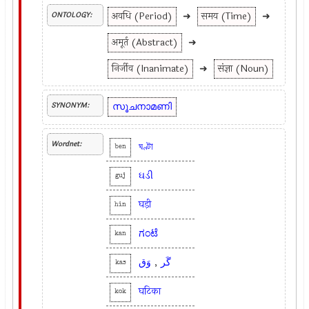
अवधि (Period)
➜
समय (Time)
➜
ONTOLOGY:
अमूर्त (Abstract)
➜
निर्जीव (Inanimate)
➜
संज्ञा (Noun)
സൂചനാമണി
SYNONYM:
Wordnet:
ঘণ্টা
ben
ઘડી
guj
घड़ी
hin
ಗಂಟೆ
kan
وَق
,
گَر
kas
घटिका
kok