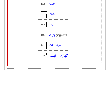
घटका
mar
ଘଡ଼ି
ori
घटी
san
ஒரு
நாழிகை
tam
నిముషం
tel
گھنٹہ
,
گھڑی
urd