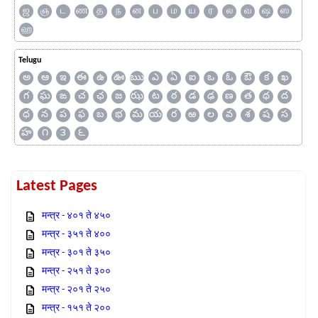
ஜ
ஞ
ட
ண
த
ந
ன
ப
ம
ய
ர
ல
வ
ஷ
ஸ
ஹ
Telugu
అ
ఆ
ఇ
ఈ
ఉ
ఊ
ఋ
ఎ
ఏ
ఐ
ఒ
ఓ
ఔ
క
ఖ
గ
ఘ
ఙ
చ
ఛ
జ
ఝ
ట
ఠ
డ
ఢ
ణ
త
థ
ద
ధ
న
ప
ఫ
బ
భ
మ
య
ర
ఱ
ల
వ
శ
ష
స
హ
౧
౩
౬
Latest Pages
मन्त्र - ४०१ ते ४५०
मन्त्र - ३५१ ते ४००
मन्त्र - ३०१ ते ३५०
मन्त्र - २५१ ते ३००
मन्त्र - २०१ ते २५०
मन्त्र - १५१ ते २००