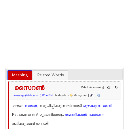
Meaning
Related Words
സൈറണ്‍
Rate this meaning
മലയാളം (Malayalam) WordNet
| Malayalam
Malayalam |
|
noun
സമയം
സൂചിപ്പിക്കുന്നതിനായി
മുഴക്കുന്ന
മണി
Ex.
സൈറണ്‍ മുഴങ്ങിയതും
ജോലിക്കാര്‍
ഭക്ഷണം
കഴിക്കുവാന്‍ പോയി