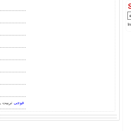
I
فوجی
تربیت , 