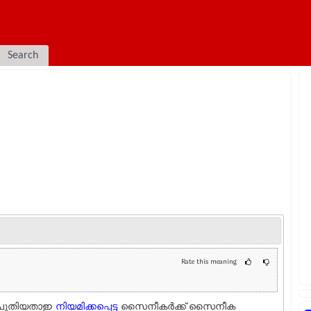
Search
Rate this meaning
പുതിയതാഇ
നിയമിക്കപ്പെട്ട
സൈനീകര്‍ക്ക് സൈനീക