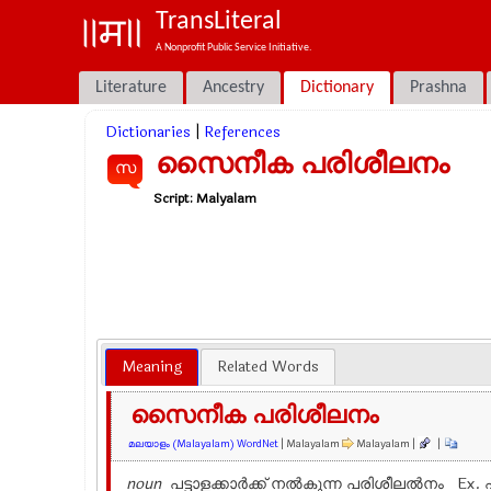
TransLiteral
A Nonprofit Public Service Initiative.
Literature
Ancestry
Dictionary
Prashna
Dictionaries
|
References
സൈനീക പരിശീലനം
സ
Script:
Malyalam
Meaning
Related Words
സൈനീക പരിശീലനം
മലയാളം (Malayalam) WordNet
| Malayalam
Malayalam |
|
noun
പട്ടാളക്കാര്‍ക്ക് നല്‍കുന്ന പരിശീലല്‍നം Ex.