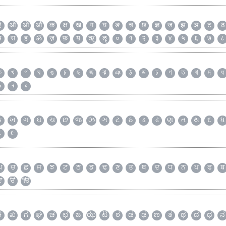
ऐ
ऑ
ओ
औ
क
क्ष
ख
ग
घ
ङ
च
छ
ज्ञ
ज
झ
ञ
ट
ठ
ष
स
ह
ॐ
ज़
फ़
य़
ॠ
ॡ
०
१
२
३
४
५
६
७
८
ক
খ
গ
ঘ
ঙ
চ
ছ
জ
ঝ
ঞ
ঠ
ড
ঢ
ণ
ত
থ
দ
ধ
৯
ৰ
ৱ
ક
ખ
ગ
ઘ
ચ
છ
જ
ઝ
ઞ
ટ
ઠ
ડ
ઢ
ણ
ત
થ
દ
ધ
૮
૯
ਘ
ਚ
ਛ
ਜ
ਝ
ਟ
ਠ
ਡ
ਢ
ਣ
ਤ
ਥ
ਦ
ਧ
ਨ
ਪ
ਫ
ਬ
ੲ
ੳ
ੴ
ಕ
ಖ
ಗ
ಘ
ಚ
ಛ
ಜ
ಝ
ಟ
ಠ
ಡ
ಢ
ಣ
ತ
ಥ
ದ
ಧ
ನ