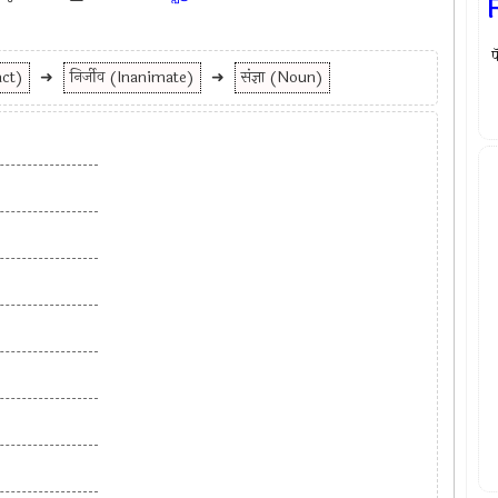
फ
act)
➜
निर्जीव (Inanimate)
➜
संज्ञा (Noun)