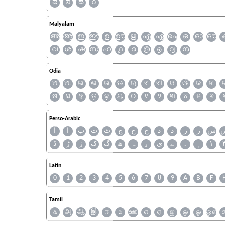
ಷ
ಸ
ಹ
೧
Malyalam
അ
ആ
ഇ
ഈ
ഉ
ഊ
ഋ
എ
ഏ
ഐ
ഒ
ഓ
ഔ
വ
ശ
ഷ
സ
ഹ
൧
൪
൫
൭
൮
൯
Odia
ଅ
ଆ
ଇ
ଈ
ଉ
ଊ
ଋ
ଏ
ଐ
ଓ
ଔ
କ
ଖ
ଷ
ସ
ହ
ଡ଼
ଢ଼
ୟ
୦
୧
୨
୩
୪
୫
୬
Perso-Arabic
س
ز
ر
ذ
د
خ
ح
ج
ث
ت
ب
ا
آ
ڈ
ڑ
ژ
ک
گ
ھ
ہ
ۄ
ی
ے
۔
۱
Latin
0
1
2
3
4
5
6
7
8
9
A
B
F
Tamil
ஃ
அ
ஆ
இ
ஈ
உ
ஊ
எ
ஏ
ஐ
ஒ
ஓ
ஔ