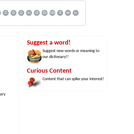
న
ప
ఫ
బ
భ
మ
య
ర
ఱ
ల
Suggest a word!
Suggest new words or meaning to
our dictionary!!
Curious Content
Content that can spike your interest!
nary