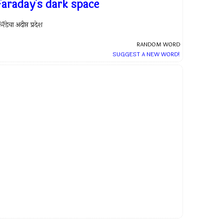
Faraday's dark space
ॅरॅडेचा अदीप्त प्रदेश
RANDOM WORD
SUGGEST A NEW WORD!