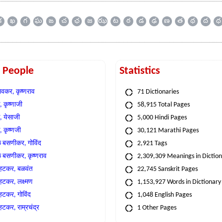
క
ఖ
గ
ఘ
ఙ
చ
ఛ
జ
ఝ
ట
ఠ
డ
ఢ
ణ
త
థ
ద
ధ
t People
Statistics
वकर, कृष्णराव
71 Dictionaries
 कृष्णाजी
58,915 Total Pages
, येसाजी
5,000 Hindi Pages
, कृष्णजी
30,121 Marathi Pages
े बसणीकर, गोविंद
2,921 Tags
े बसणीकर, कृष्णराव
2,309,309 Meanings in Dictio
्हटकर, बळवंत
22,745 Sanskrit Pages
्हटकर, लक्ष्मण
1,153,927 Words in Dictionary
्हटकर, गोविंद
1,048 English Pages
हटकर, राम्रचंद्र
1 Other Pages