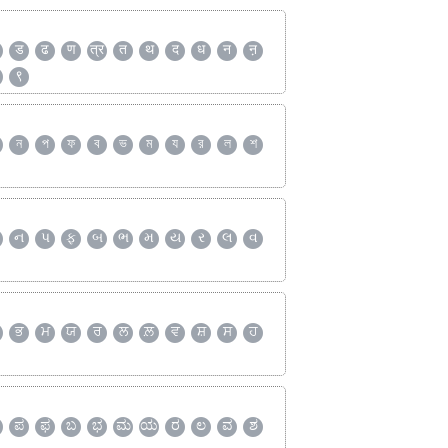
ड
ढ
ण
त्र
त
थ
द
ध
न
ऩ
९
ন
প
ফ
ব
ভ
ম
য
র
ল
শ
ન
પ
ફ
બ
ભ
મ
ય
ર
લ
વ
ਭ
ਮ
ਯ
ਰ
ਲ
ਲ਼
ਵ
ਸ਼
ਸ
ਹ
ಪ
ಫ
ಬ
ಭ
ಮ
ಯ
ರ
ಲ
ವ
ಶ