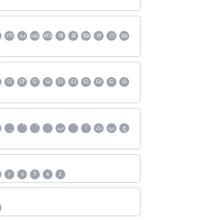
ന
പ
ഫ
ബ
ഭ
മ
യ
ര
റ
ല
ପ
ଫ
ବ
ଭ
ମ
ଯ
ର
ଲ
ଳ
ଶ
چ
پ
ٹ
ٲ
ٮ
r
s
t
x
z
ஹ