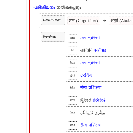
പരിശീലനം
നല്‍കപ്പെടും
ज्ञान (Cognition)
➜
अमूर्त (Abstr
ONTOLOGY:
Wordnet:
সেনা
প্রশিক্ষণ
asm
सान्थ्रिनि
फोरोंथाइ
bd
সেনা
প্রশিক্ষণ
ben
ટ્રેનિંગ
guj
सैन्य
प्रशिक्षण
hin
ಸೈನಿಕರ
ತರಬೇತಿ
kan
مِلِٹٔری ٹرٛینِنٛگۍ
kas
सैन्य
प्रशिक्षण
kok