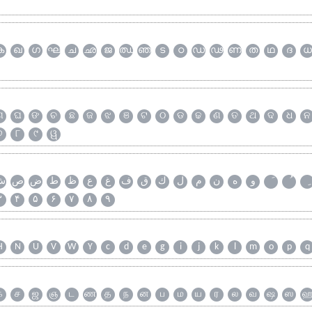
ക
ഖ
ഗ
ഘ
ച
ഛ
ജ
ഝ
ഞ
ട
ഠ
ഡ
ഢ
ണ
ത
ഥ
ദ
ധ
ଗ
ଘ
ଙ
ଚ
ଛ
ଜ
ଝ
ଞ
ଟ
ଠ
ଡ
ଢ
ଣ
ତ
ଥ
ଦ
ଧ
ନ
୭
୮
୯
ୱ
و
ه
ن
م
ل
ك
ق
ف
غ
ع
ظ
ط
ض
ص
ش
۳
۴
۵
۶
۷
۸
۹
H
N
U
V
W
Y
c
d
e
g
i
j
k
l
m
o
p
q
க
ச
ஜ
ஞ
ட
ண
த
ந
ன
ப
ம
ய
ர
ல
வ
ஷ
ஸ