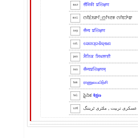
सैनिकी
प्रशिक्षण
mar
ꯁꯤꯐꯥꯏꯒꯤ꯭ꯁꯤꯜꯂꯝ ꯁꯤꯟꯇꯥꯛ
mni
सैन्य
प्रशिक्षण
nep
ସେନାପ୍ରଶିକ୍ଷଣ
ori
ਸੈਨਿਕ
ਸਿਖਲਾਈ
pan
सैन्यप्रशिक्षणम्
san
ராணுவபயிற்சி
tam
సైనిక
శిక్షణ
tel
عسکری تربیت , ملٹری ٹریننگ
urd