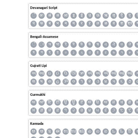
Devanagari Script
ँ
अः
अं
अ
आ
इ
ई
उ
ऊ
ऋ
ऌ
ऍ
ए
प
फ
ब
भ
म
य
र
ऱ
ल
ळ
व
श
श्र
Bengali-Assamese
ঁ
ং
অ
আ
ই
ঈ
উ
ঊ
ঋ
এ
ঐ
ও
ঔ
ষ
স
হ
য়
০
১
২
৩
৪
৫
৬
৭
৮
Gujrati Lipi
અ
આ
ઇ
ઈ
ઉ
ઊ
ઋ
ઍ
એ
ઐ
ઑ
ઓ
ઔ
શ
ષ
સ
હ
ૐ
૦
૧
૨
૩
૪
૫
૬
૭
Gurmukhi
ਅ
ਆ
ਇ
ਈ
ਉ
ਊ
ਏ
ਐ
ਓ
ਔ
ਕ
ਖ
ਗ
ਖ਼
ਗ਼
ਜ਼
ਫ਼
੧
੨
੩
੪
੫
੬
੭
੮
੯
Kannada
ಅ
ಆ
ಇ
ಈ
ಉ
ಊ
ಋ
ಎ
ಏ
ಐ
ಒ
ಓ
ಔ