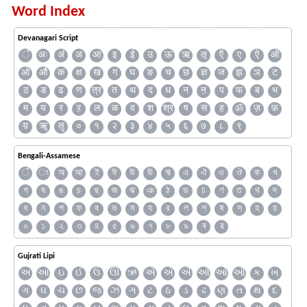
Word Index
Devanagari Script
ँ
अः
अं
अ
आ
इ
ई
उ
ऊ
ऋ
ऌ
ऍ
ए
ऐ
ऑ
ओ
औ
क
क्ष
ख
ग
घ
ङ
च
छ
ज्ञ
ज
झ
ञ
ट
ठ
ड
ढ
ण
त्र
त
थ
द
ध
न
ऩ
प
फ
ब
भ
म
य
र
ऱ
ल
ळ
व
श
श्र
ष
स
ह
ॐ
ज़
फ़
य़
ॠ
ॡ
०
१
२
३
४
५
६
७
८
९
Bengali-Assamese
ঁ
ং
অ
আ
ই
ঈ
উ
ঊ
ঋ
এ
ঐ
ও
ঔ
ক
খ
গ
ঘ
ঙ
চ
ছ
জ
ঝ
ঞ
ঠ
ড
ঢ
ণ
ত
থ
দ
ধ
ন
প
ফ
ব
ভ
ম
য
র
ল
শ
ষ
স
হ
য়
০
১
২
৩
৪
৫
৬
৭
৮
৯
ৰ
ৱ
Gujrati Lipi
અ
આ
ઇ
ઈ
ઉ
ઊ
ઋ
ઍ
એ
ઐ
ઑ
ઓ
ઔ
ક
ખ
ગ
ઘ
ચ
છ
જ
ઝ
ઞ
ટ
ઠ
ડ
ઢ
ણ
ત
થ
દ