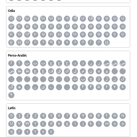
Odia
ଅ
ଆ
ଇ
ଈ
ଉ
ଊ
ଋ
ଏ
ଐ
ଓ
ଔ
କ
ଖ
ଗ
ଘ
ଙ
ଚ
ଛ
ଜ
ଝ
ଞ
ଟ
ଠ
ଡ
ଢ
ଣ
ତ
ଥ
ଦ
ଧ
ନ
ପ
ଫ
ବ
ଭ
ମ
ଯ
ର
ଲ
ଳ
ଶ
ଷ
ସ
ହ
ଡ଼
ଢ଼
ୟ
୦
୧
୨
୩
୪
୫
୬
୭
୮
୯
ୱ
Perso-Arabic
ص
ش
س
ز
ر
ذ
د
خ
ح
ج
ث
ت
ب
ا
آ
و
ه
ن
م
ل
ك
ق
ف
غ
ع
ظ
ط
ض
ک
ژ
ڑ
ڈ
چ
پ
ٹ
ٲ
ٮ
گ
ھ
ہ
ۄ
ی
ے
۔
۱
۳
۴
۵
۶
۷
۸
۹
Latin
0
1
2
3
4
5
6
7
8
9
A
B
F
H
N
U
V
W
Y
c
d
e
g
i
j
k
l
m
o
p
q
r
s
t
x
z