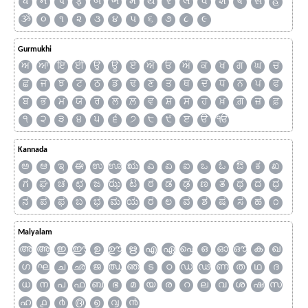
ધ
ન
પ
ફ
બ
ભ
મ
ય
ર
લ
વ
શ
ષ
સ
હ
ૐ
૦
૧
૨
૩
૪
૫
૬
૭
૮
૯
Gurmukhi
ਅ
ਆ
ਇ
ਈ
ਉ
ਊ
ਏ
ਐ
ਓ
ਔ
ਕ
ਖ
ਗ
ਘ
ਚ
ਛ
ਜ
ਝ
ਟ
ਠ
ਡ
ਢ
ਣ
ਤ
ਥ
ਦ
ਧ
ਨ
ਪ
ਫ
ਬ
ਭ
ਮ
ਯ
ਰ
ਲ
ਲ਼
ਵ
ਸ਼
ਸ
ਹ
ਖ਼
ਗ਼
ਜ਼
ਫ਼
੧
੨
੩
੪
੫
੬
੭
੮
੯
ੲ
ੳ
ੴ
Kannada
ಅ
ಆ
ಇ
ಈ
ಉ
ಊ
ಋ
ಎ
ಏ
ಐ
ಒ
ಓ
ಔ
ಕ
ಖ
ಗ
ಘ
ಚ
ಛ
ಜ
ಝ
ಟ
ಠ
ಡ
ಢ
ಣ
ತ
ಥ
ದ
ಧ
ನ
ಪ
ಫ
ಬ
ಭ
ಮ
ಯ
ರ
ಲ
ವ
ಶ
ಷ
ಸ
ಹ
೧
Malyalam
അ
ആ
ഇ
ഈ
ഉ
ഊ
ഋ
എ
ഏ
ഐ
ഒ
ഓ
ഔ
ക
ഖ
ഗ
ഘ
ച
ഛ
ജ
ഝ
ഞ
ട
ഠ
ഡ
ഢ
ണ
ത
ഥ
ദ
ധ
ന
പ
ഫ
ബ
ഭ
മ
യ
ര
റ
ല
വ
ശ
ഷ
സ
ഹ
൧
൪
൫
൭
൮
൯