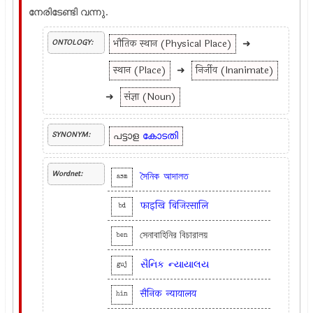
നേരിടേണ്ടി വന്നു.
भौतिक स्थान (Physical Place)
➜
ONTOLOGY:
स्थान (Place)
➜
निर्जीव (Inanimate)
➜
संज्ञा (Noun)
പട്ടാള
കോടതി
SYNONYM:
Wordnet:
সৈনিক
আদালত
asm
फाइखि
बिजिरसालि
bd
সেনাবাহিনির বিচারালয়
ben
સૈનિક
ન્યાયાલય
guj
सैनिक
न्यायालय
hin