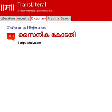
TransLiteral
A Nonprofit Public Service Initiative.
Literature
Ancestry
Dictionary
Prashna
Search
Dictionaries
|
References
സൈനിക കോടതി
സ
Script:
Malyalam