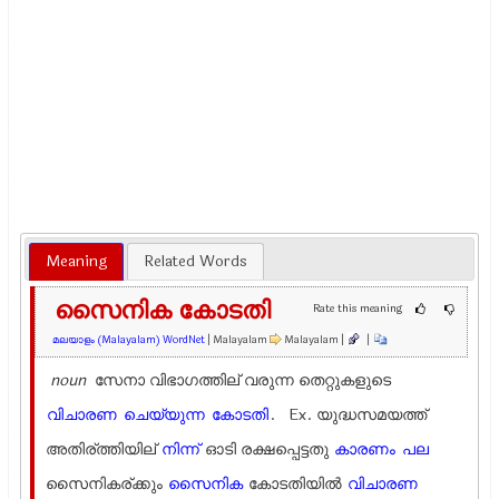
Meaning
Related Words
സൈനിക കോടതി
Rate this meaning
മലയാളം (Malayalam) WordNet
| Malayalam
Malayalam |
|
noun
സേനാ വിഭാഗത്തില് വരുന്ന തെറ്റുകളുടെ
വിചാരണ
ചെയ്യുന്ന
കോടതി
. Ex.
യുദ്ധസമയത്ത്
അതിര്ത്തിയില്
നിന്ന്
ഓടി രക്ഷപ്പെട്ടതു
കാരണം
പല
സൈനികര്ക്കും
സൈനിക
കോടതിയില്‍
വിചാരണ