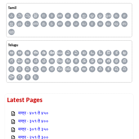
Tamil
ஃ
அ
ஆ
இ
ஈ
உ
ஊ
எ
ஏ
ஐ
ஒ
ஓ
ஔ
க
ச
ஜ
ஞ
ட
ண
த
ந
ன
ப
ம
ய
ர
ல
வ
ஷ
ஸ
ஹ
Telugu
అ
ఆ
ఇ
ఈ
ఉ
ఊ
ఋ
ఎ
ఏ
ఐ
ఒ
ఓ
ఔ
క
ఖ
గ
ఘ
ఙ
చ
ఛ
జ
ఝ
ట
ఠ
డ
ఢ
ణ
త
థ
ద
ధ
న
ప
ఫ
బ
భ
మ
య
ర
ఱ
ల
వ
శ
ష
స
హ
౧
౩
౬
Latest Pages
मन्त्र - ४०१ ते ४५०
मन्त्र - ३५१ ते ४००
मन्त्र - ३०१ ते ३५०
मन्त्र - २५१ ते ३००