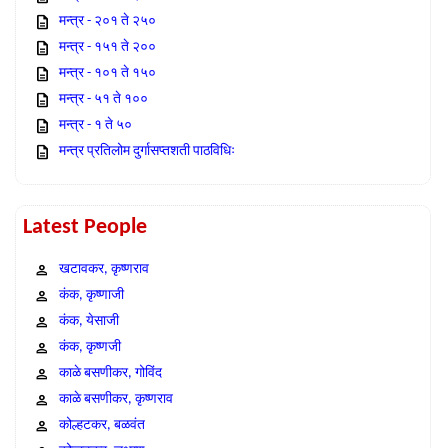
मन्त्र - २०१ ते २५०
मन्त्र - १५१ ते २००
मन्त्र - १०१ ते १५०
मन्त्र - ५१ ते १००
मन्त्र - १ ते ५०
मन्त्र प्रतिलोम दुर्गासप्तशती पाठविधिः
Latest People
खटावकर, कृष्णराव
कंक, कृष्णाजी
कंक, येसाजी
कंक, कृष्णजी
काळे बसणीकर, गोविंद
काळे बसणीकर, कृष्णराव
कोल्हटकर, बळवंत