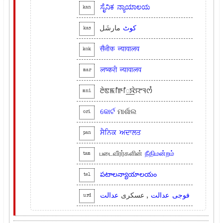
ಸೈನಿಕ
ನ್ಯಾಯಾಲಯ
kan
کوٹ
مارشَل
kas
सैनीक
न्यायालय
kok
लष्करी
न्यायालय
mar
ꯂꯥꯟꯃꯤꯒꯤ꯭ꯋꯥꯌꯦꯜꯁꯪ
mni
କୋର୍ଟ
ମାର୍ଶାଲ
ori
ਸੈਨਿਕ
ਅਦਾਲਤ
pan
படைவீரர்களின்
நீதிமன்றம்
tam
పటాలన్యాయాలయం
tel
فوجی
عدالت
, عسکری
عدالت
urd