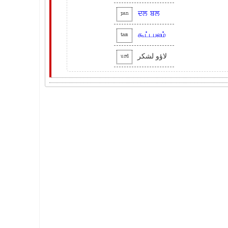
ਦਲ
ਬਲ
pan
கூட்டபலம்
tam
لاؤو لشکر
urd