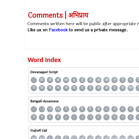
Comments | अभिप्राय
Comments written here will be public after appropriate
Like us on
Facebook
to send us a private message.
Word Index
Devanagari Script
ँ
अः
अं
अ
आ
इ
ई
उ
ऊ
ऋ
ऌ
ऍ
ए
प
फ
ब
भ
म
य
र
ऱ
ल
ळ
व
श
श्र
Bengali-Assamese
ঁ
ং
অ
আ
ই
ঈ
উ
ঊ
ঋ
এ
ঐ
ও
ঔ
ষ
স
হ
য়
০
১
২
৩
৪
৫
৬
৭
৮
Gujrati Lipi
અ
આ
ઇ
ઈ
ઉ
ઊ
ઋ
ઍ
એ
ઐ
ઑ
ઓ
ઔ