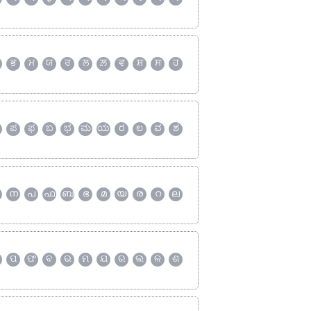
ਭ
ਮ
ਯ
ਰ
ਲ
ਲ਼
ਵ
ਸ਼
ਸ
ਹ
ಪ
ಫ
ಬ
ಭ
ಮ
ಯ
ರ
ಲ
ವ
ಶ
ന
പ
ഫ
ബ
ഭ
മ
യ
ര
റ
ല
ପ
ଫ
ବ
ଭ
ମ
ଯ
ର
ଲ
ଳ
ଶ