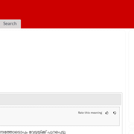
Search
Rate this meaning
്തോടൊപ്പം വേട്ടയ്ക്ക് പുറപ്പെട്ടു