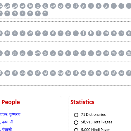
و
ه
ن
م
ل
ك
ق
ف
غ
ع
ظ
ط
ض
ص
ش
۳
۴
۵
۶
۷
۸
۹
H
N
U
V
W
Y
c
d
e
g
i
j
k
l
m
o
p
q
க
ச
ஜ
ஞ
ட
ண
த
ந
ன
ப
ம
ய
ர
ல
வ
ஷ
ஸ
క
ఖ
గ
ఘ
ఙ
చ
ఛ
జ
ఝ
ట
ఠ
డ
ఢ
ణ
త
థ
ద
ధ
t People
Statistics
वकर, कृष्णराव
71 Dictionaries
 कृष्णाजी
58,915 Total Pages
, येसाजी
5,000 Hindi Pages