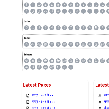
س
ز
ر
ذ
د
خ
ح
ج
ث
ت
ب
ا
آ
ڈ
ڑ
ژ
ک
گ
ھ
ہ
ۄ
ی
ے
۔
۱
Latin
0
1
2
3
4
5
6
7
8
9
A
B
F
Tamil
ஃ
அ
ஆ
இ
ஈ
உ
ஊ
எ
ஏ
ஐ
ஒ
ஓ
ஔ
Telugu
అ
ఆ
ఇ
ఈ
ఉ
ఊ
ఋ
ఎ
ఏ
ఐ
ఒ
ఓ
ఔ
వ
శ
ష
స
హ
౧
౩
౬
Latest Pages
Lates
मन्त्र - ४०१ ते ४५०
खटा
मन्त्र - ३५१ ते ४००
कंक,
मन्त्र - ३०१ ते ३५०
कंक