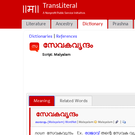
TransLiteral
A Nonprofit Public Service Initiative.
Literature
Ancestry
Dictionary
Prashna
Dictionaries
|
References
സേവകവൃന്ദം
സ
Script:
Malyalam
Meaning
Related Words
സേവകവൃന്ദം
മലയാളം (Malayalam) WordNet
| Malayalam
Malayalam |
|
noun
സേവകവൃന്ദം Ex.
രാജാവ്
തന്റെ സേവക വൃന്ദത