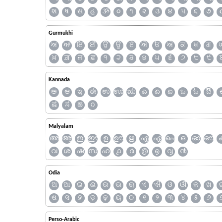
શ
ષ
સ
હ
ૐ
૦
૧
૨
૩
૪
૫
૬
૭
Gurmukhi
ਅ
ਆ
ਇ
ਈ
ਉ
ਊ
ਏ
ਐ
ਓ
ਔ
ਕ
ਖ
ਗ
ਖ਼
ਗ਼
ਜ਼
ਫ਼
੧
੨
੩
੪
੫
੬
੭
੮
੯
Kannada
ಅ
ಆ
ಇ
ಈ
ಉ
ಊ
ಋ
ಎ
ಏ
ಐ
ಒ
ಓ
ಔ
ಷ
ಸ
ಹ
೧
Malyalam
അ
ആ
ഇ
ഈ
ഉ
ഊ
ഋ
എ
ഏ
ഐ
ഒ
ഓ
ഔ
വ
ശ
ഷ
സ
ഹ
൧
൪
൫
൭
൮
൯
Odia
ଅ
ଆ
ଇ
ଈ
ଉ
ଊ
ଋ
ଏ
ଐ
ଓ
ଔ
କ
ଖ
ଷ
ସ
ହ
ଡ଼
ଢ଼
ୟ
୦
୧
୨
୩
୪
୫
୬
Perso-Arabic