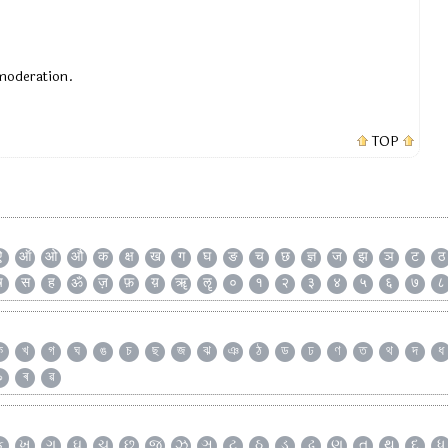
 moderation.
TOP
ऐ
ऑ
ओ
औ
क
क्ष
ख
ग
घ
ङ
च
छ
ज्ञ
ज
झ
ञ
ट
ठ
ष
स
ह
ॐ
ज़
फ़
य़
ॠ
ॡ
०
१
२
३
४
५
६
७
८
ক
খ
গ
ঘ
ঙ
চ
ছ
জ
ঝ
ঞ
ঠ
ড
ঢ
ণ
ত
থ
দ
ধ
৯
ৰ
ৱ
ક
ખ
ગ
ઘ
ચ
છ
જ
ઝ
ઞ
ટ
ઠ
ડ
ઢ
ણ
ત
થ
દ
ધ