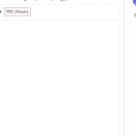
ख
➜
संज्ञा (Noun)
S