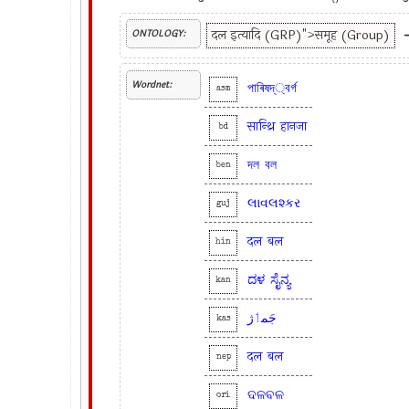
दल इत्यादि (GRP)">समूह (Group)
ONTOLOGY:
Wordnet:
পাৰিষদ্্বর্গ
asm
सान्थ्रि
हानजा
bd
দল
বল
ben
લાવલશ્કર
guj
दल
बल
hin
ದಳ
ಸೈನ್ಯ
kan
جَمٲژ
kas
दल
बल
nep
ଦଳବଳ
ori