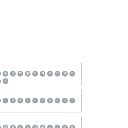
ड
ढ
ण
त्र
त
थ
द
ध
न
ऩ
९
ন
প
ফ
ব
ভ
ম
য
র
ল
শ
ન
પ
ફ
બ
ભ
મ
ય
ર
લ
વ