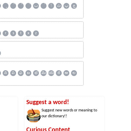
چ
پ
ٹ
ٲ
ٮ
r
s
t
x
z
ஹ
న
ప
ఫ
బ
భ
మ
య
ర
ఱ
ల
Suggest a word!
Suggest new words or meaning to
our dictionary!!
Curious Content