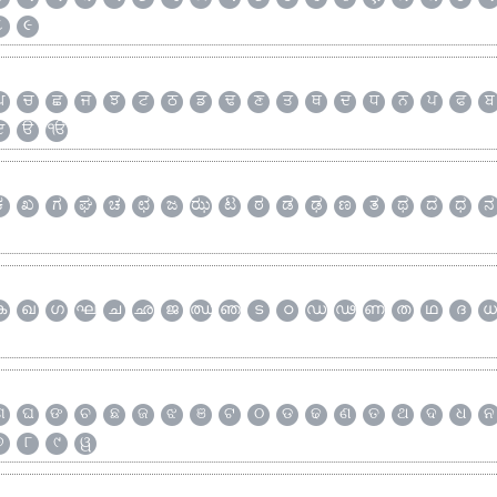
૮
૯
ਘ
ਚ
ਛ
ਜ
ਝ
ਟ
ਠ
ਡ
ਢ
ਣ
ਤ
ਥ
ਦ
ਧ
ਨ
ਪ
ਫ
ਬ
ੲ
ੳ
ੴ
ಕ
ಖ
ಗ
ಘ
ಚ
ಛ
ಜ
ಝ
ಟ
ಠ
ಡ
ಢ
ಣ
ತ
ಥ
ದ
ಧ
ನ
ക
ഖ
ഗ
ഘ
ച
ഛ
ജ
ഝ
ഞ
ട
ഠ
ഡ
ഢ
ണ
ത
ഥ
ദ
ധ
ଗ
ଘ
ଙ
ଚ
ଛ
ଜ
ଝ
ଞ
ଟ
ଠ
ଡ
ଢ
ଣ
ତ
ଥ
ଦ
ଧ
ନ
୭
୮
୯
ୱ