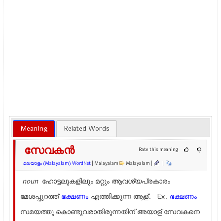
Meaning
Related Words
സേവകന്‍
Rate this meaning
മലയാളം (Malayalam) WordNet
| Malayalam
Malayalam |
|
noun
ഹോട്ടലുകളിലും മറ്റും ആവശ്യപ്രകാരം
മേശപ്പുറത്ത്
ഭക്ഷണം
എത്തിക്കുന്ന ആള്. Ex.
ഭക്ഷണം
സമയത്തു കൊണ്ടുവരാതിരുന്നതിന് അയാള് സേവകനെ