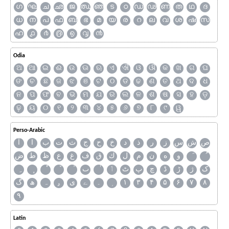
ഗ
ഘ
ച
ഛ
ജ
ഝ
ഞ
ട
ഠ
ഡ
ഢ
ണ
ത
ഥ
ദ
ധ
ന
പ
ഫ
ബ
ഭ
മ
യ
ര
റ
ല
വ
ശ
ഷ
സ
ഹ
൧
൪
൫
൭
൮
൯
Odia
ଅ
ଆ
ଇ
ଈ
ଉ
ଊ
ଋ
ଏ
ଐ
ଓ
ଔ
କ
ଖ
ଗ
ଘ
ଙ
ଚ
ଛ
ଜ
ଝ
ଞ
ଟ
ଠ
ଡ
ଢ
ଣ
ତ
ଥ
ଦ
ଧ
ନ
ପ
ଫ
ବ
ଭ
ମ
ଯ
ର
ଲ
ଳ
ଶ
ଷ
ସ
ହ
ଡ଼
ଢ଼
ୟ
୦
୧
୨
୩
୪
୫
୬
୭
୮
୯
ୱ
Perso-Arabic
ص
ش
س
ز
ر
ذ
د
خ
ح
ج
ث
ت
ب
ا
آ
و
ه
ن
م
ل
ك
ق
ف
غ
ع
ظ
ط
ض
ک
ژ
ڑ
ڈ
چ
پ
ٹ
ٲ
ٮ
گ
ھ
ہ
ۄ
ی
ے
۔
۱
۳
۴
۵
۶
۷
۸
۹
Latin