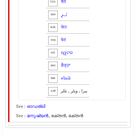
बैरा
hin
بٔہرٕ
kas
वेटर
kok
बेरा
nep
ୱେଟର
ori
ਬੈਰ੍ਹਾ
pan
சர்வர்
tam
بیرا , ویٹر , بٹلر
urd
See :
ഓഡര്ലി
See :
മനുഷ്യന്‍
, ഭക്തന്‍, ഭക്തന്‍