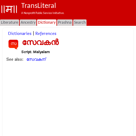
TransLiteral
A Nonprofit Public Service Initiative.
Literature
Ancestry
Dictionary
Prashna
Search
Dictionaries
|
References
സേവകന്‍
സ
Script:
Malyalam
See also:
സേവകന്