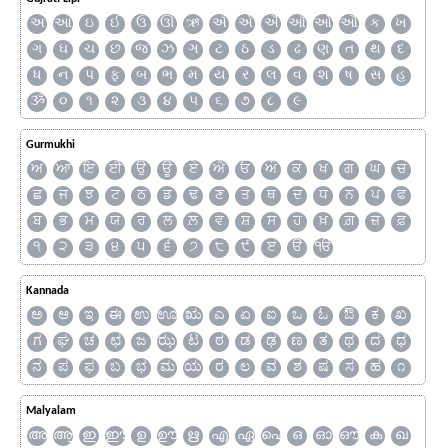
અ
આ
ઇ
ઈ
ઉ
ઊ
ઋ
ઍ
એ
ઐ
ઑ
ઓ
ઔ
ક
ખ
ગ
ઘ
ચ
છ
જ
ઝ
ઞ
ટ
ઠ
ડ
ઢ
ણ
ત
થ
દ
ધ
ન
પ
ફ
બ
ભ
મ
ય
ર
લ
વ
શ
ષ
સ
હ
ૐ
૦
૧
૨
૩
૪
૫
૬
૭
૮
૯
Gurmukhi
ਅ
ਆ
ਇ
ਈ
ਉ
ਊ
ਏ
ਐ
ਓ
ਔ
ਕ
ਖ
ਗ
ਘ
ਚ
ਛ
ਜ
ਝ
ਟ
ਠ
ਡ
ਢ
ਣ
ਤ
ਥ
ਦ
ਧ
ਨ
ਪ
ਫ
ਬ
ਭ
ਮ
ਯ
ਰ
ਲ
ਲ਼
ਵ
ਸ਼
ਸ
ਹ
ਖ਼
ਗ਼
ਜ਼
ਫ਼
੧
੨
੩
੪
੫
੬
੭
੮
੯
ੲ
ੳ
ੴ
Kannada
ಅ
ಆ
ಇ
ಈ
ಉ
ಊ
ಋ
ಎ
ಏ
ಐ
ಒ
ಓ
ಔ
ಕ
ಖ
ಗ
ಘ
ಚ
ಛ
ಜ
ಝ
ಟ
ಠ
ಡ
ಢ
ಣ
ತ
ಥ
ದ
ಧ
ನ
ಪ
ಫ
ಬ
ಭ
ಮ
ಯ
ರ
ಲ
ವ
ಶ
ಷ
ಸ
ಹ
೧
Malyalam
അ
ആ
ഇ
ഈ
ഉ
ഊ
ഋ
എ
ഏ
ഐ
ഒ
ഓ
ഔ
ക
ഖ