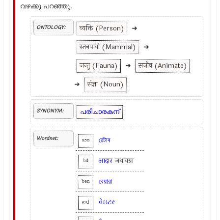
വഴക്കു പറഞ്ഞു.
व्यक्ति (Person)
➜
ONTOLOGY:
स्तनपायी (Mammal)
➜
जन्तु (Fauna)
➜
सजीव (Animate)
➜
संज्ञा (Noun)
പരിചാരകന്
SYNONYM:
Wordnet:
ৱেটাৰ
asm
आदार
जथायग्रा
bd
বেয়ারা
ben
વેઇટર
guj