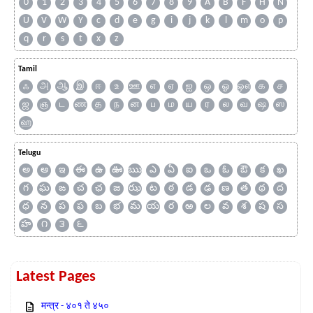
0
1
2
3
4
5
6
7
8
9
A
B
F
H
N
U
V
W
Y
c
d
e
g
i
j
k
l
m
o
p
q
r
s
t
x
z
Tamil
ஃ
அ
ஆ
இ
ஈ
உ
ஊ
எ
ஏ
ஐ
ஒ
ஓ
ஔ
க
ச
ஜ
ஞ
ட
ண
த
ந
ன
ப
ம
ய
ர
ல
வ
ஷ
ஸ
ஹ
Telugu
అ
ఆ
ఇ
ఈ
ఉ
ఊ
ఋ
ఎ
ఏ
ఐ
ఒ
ఓ
ఔ
క
ఖ
గ
ఘ
ఙ
చ
ఛ
జ
ఝ
ట
ఠ
డ
ఢ
ణ
త
థ
ద
ధ
న
ప
ఫ
బ
భ
మ
య
ర
ఱ
ల
వ
శ
ష
స
హ
౧
౩
౬
Latest Pages
मन्त्र - ४०१ ते ४५०