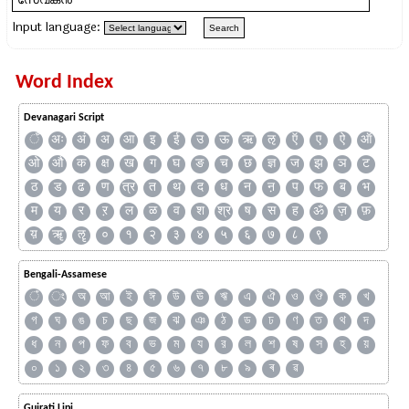
Input language:
Word Index
Devanagari Script
ँ
अः
अं
अ
आ
इ
ई
उ
ऊ
ऋ
ऌ
ऍ
ए
ऐ
ऑ
ओ
औ
क
क्ष
ख
ग
घ
ङ
च
छ
ज्ञ
ज
झ
ञ
ट
ठ
ड
ढ
ण
त्र
त
थ
द
ध
न
ऩ
प
फ
ब
भ
म
य
र
ऱ
ल
ळ
व
श
श्र
ष
स
ह
ॐ
ज़
फ़
य़
ॠ
ॡ
०
१
२
३
४
५
६
७
८
९
Bengali-Assamese
ঁ
ং
অ
আ
ই
ঈ
উ
ঊ
ঋ
এ
ঐ
ও
ঔ
ক
খ
গ
ঘ
ঙ
চ
ছ
জ
ঝ
ঞ
ঠ
ড
ঢ
ণ
ত
থ
দ
ধ
ন
প
ফ
ব
ভ
ম
য
র
ল
শ
ষ
স
হ
য়
০
১
২
৩
৪
৫
৬
৭
৮
৯
ৰ
ৱ
Gujrati Lipi