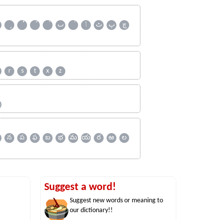
چ
پ
ٹ
ٲ
ٮ
r
s
t
x
z
ஹ
న
ప
ఫ
బ
భ
మ
య
ర
ఱ
ల
Suggest a word!
Suggest new words or meaning to
our dictionary!!