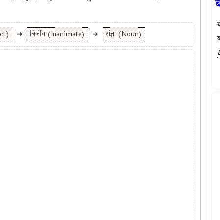
ब
ect)
➜
निर्जीव (Inanimate)
➜
संज्ञा (Noun)
ब