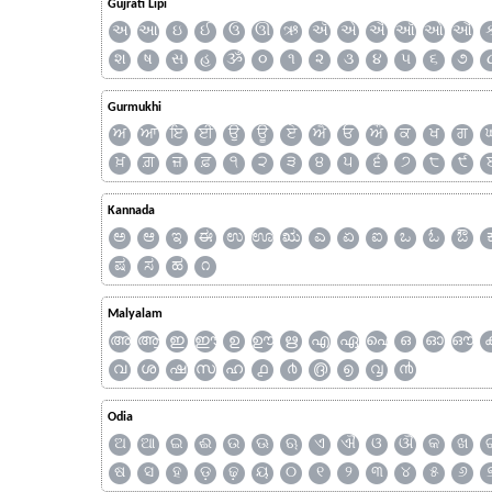
Gujrati Lipi
અ
આ
ઇ
ઈ
ઉ
ઊ
ઋ
ઍ
એ
ઐ
ઑ
ઓ
ઔ
શ
ષ
સ
હ
ૐ
૦
૧
૨
૩
૪
૫
૬
૭
Gurmukhi
ਅ
ਆ
ਇ
ਈ
ਉ
ਊ
ਏ
ਐ
ਓ
ਔ
ਕ
ਖ
ਗ
ਖ਼
ਗ਼
ਜ਼
ਫ਼
੧
੨
੩
੪
੫
੬
੭
੮
੯
Kannada
ಅ
ಆ
ಇ
ಈ
ಉ
ಊ
ಋ
ಎ
ಏ
ಐ
ಒ
ಓ
ಔ
ಷ
ಸ
ಹ
೧
Malyalam
അ
ആ
ഇ
ഈ
ഉ
ഊ
ഋ
എ
ഏ
ഐ
ഒ
ഓ
ഔ
വ
ശ
ഷ
സ
ഹ
൧
൪
൫
൭
൮
൯
Odia
ଅ
ଆ
ଇ
ଈ
ଉ
ଊ
ଋ
ଏ
ଐ
ଓ
ଔ
କ
ଖ
ଷ
ସ
ହ
ଡ଼
ଢ଼
ୟ
୦
୧
୨
୩
୪
୫
୬