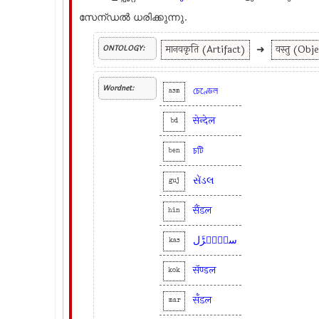
സേന്ഡല്‍ ധരിക്കുന്നു.
मानवकृति (Artifact)
➜
वस्तु (Obj
ONTOLOGY:
Wordnet:
চেণ্ডেল
asm
सेन्देल
bd
চটি
ben
સેંડલ
guj
सैंडल
hin
سٮ۪نٛڑَل
kas
सॅण्डल
kok
सँडल
mar