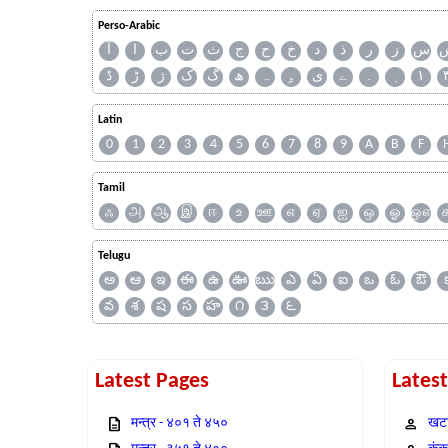
Perso-Arabic
س
ز
ر
ذ
د
خ
ح
ج
ث
ت
ب
ا
آ
ڈ
ڑ
ژ
ک
گ
ھ
ہ
ۄ
ی
ے
۔
۱
Latin
0
1
2
3
4
5
6
7
8
9
A
B
F
Tamil
ஃ
அ
ஆ
இ
ஈ
உ
ஊ
எ
ஏ
ஐ
ஒ
ஓ
ஔ
Telugu
అ
ఆ
ఇ
ఈ
ఉ
ఊ
ఋ
ఎ
ఏ
ఐ
ఒ
ఓ
ఔ
వ
శ
ష
స
హ
౧
౩
౬
Latest Pages
Lates
मन्त्र - ४०१ ते ४५०
खटा