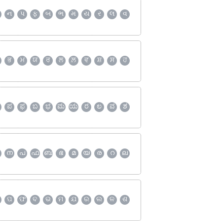
ન
પ
ફ
બ
ભ
મ
ય
ર
લ
વ
ਭ
ਮ
ਯ
ਰ
ਲ
ਲ਼
ਵ
ਸ਼
ਸ
ਹ
ಪ
ಫ
ಬ
ಭ
ಮ
ಯ
ರ
ಲ
ವ
ಶ
ന
പ
ഫ
ബ
ഭ
മ
യ
ര
റ
ല
ପ
ଫ
ବ
ଭ
ମ
ଯ
ର
ଲ
ଳ
ଶ