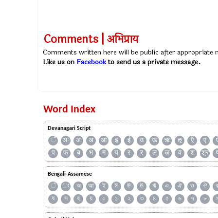
Comments | अभिप्राय
Comments written here will be public after appropriate
Like us on
Facebook
to send us a private message.
Word Index
Devanagari Script
ँ
अः
अं
अ
आ
इ
ई
उ
ऊ
ऋ
ऌ
ऍ
ए
प
फ
ब
भ
म
य
र
ऱ
ल
ळ
व
श
श्र
Bengali-Assamese
ঁ
ং
অ
আ
ই
ঈ
উ
ঊ
ঋ
এ
ঐ
ও
ঔ
ষ
স
হ
য়
০
১
২
৩
৪
৫
৬
৭
৮