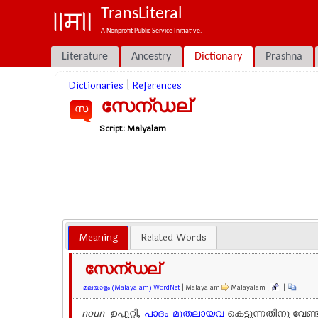
TransLiteral
A Nonprofit Public Service Initiative.
Literature
Ancestry
Dictionary
Prashna
Dictionaries
|
References
സേന്ഡല്
സ
Script:
Malyalam
Meaning
Related Words
സേന്ഡല്
മലയാളം (Malayalam) WordNet
| Malayalam
Malayalam |
|
noun
ഉപ്പൂറ്റി,
പാദം
മുതലായവ
കെട്ടുന്നതിനു വേണ്ട