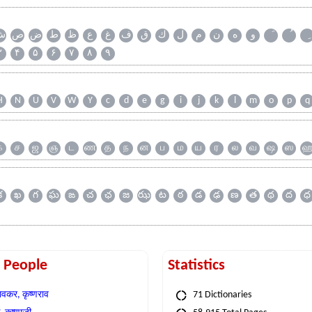
و
ه
ن
م
ل
ك
ق
ف
غ
ع
ظ
ط
ض
ص
ش
۳
۴
۵
۶
۷
۸
۹
H
N
U
V
W
Y
c
d
e
g
i
j
k
l
m
o
p
q
க
ச
ஜ
ஞ
ட
ண
த
ந
ன
ப
ம
ய
ர
ல
வ
ஷ
ஸ
క
ఖ
గ
ఘ
ఙ
చ
ఛ
జ
ఝ
ట
ఠ
డ
ఢ
ణ
త
థ
ద
ధ
t People
Statistics
वकर, कृष्णराव
71 Dictionaries