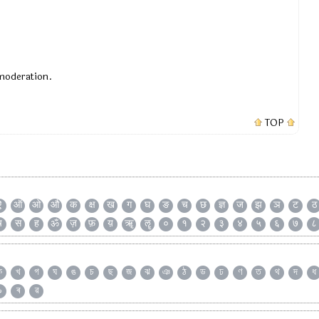
 moderation.
TOP
ऐ
ऑ
ओ
औ
क
क्ष
ख
ग
घ
ङ
च
छ
ज्ञ
ज
झ
ञ
ट
ठ
ष
स
ह
ॐ
ज़
फ़
य़
ॠ
ॡ
०
१
२
३
४
५
६
७
८
ক
খ
গ
ঘ
ঙ
চ
ছ
জ
ঝ
ঞ
ঠ
ড
ঢ
ণ
ত
থ
দ
ধ
৯
ৰ
ৱ