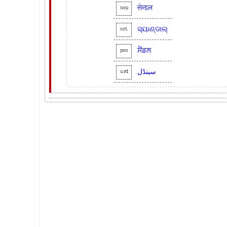
सेन्डल
nep
ସ୍ୟାଣ୍ଡାଲ୍
ori
ਸੈਂਡਲ
pan
سینڈل
urd