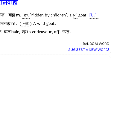
ालवाह्य
बाल—वाह्य
m.
m.
‘ridden by children’, a
y°
goat,
[L.]
ालवाह्य
m.
(
-ह्यः
) A wild goat.
E.
बाल
hair,
वह्
to endeavour, aff.
ण्यत् .
RANDOM WORD
SUGGEST A NEW WORD!