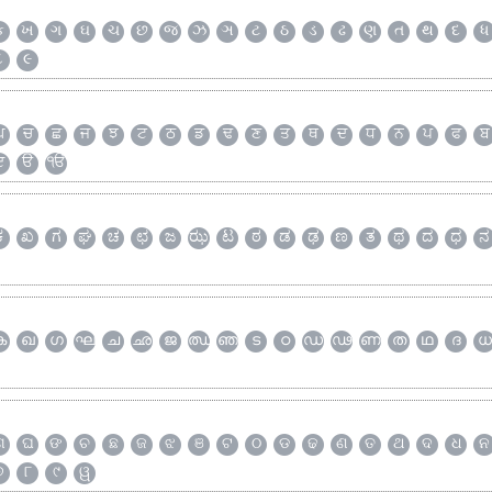
ક
ખ
ગ
ઘ
ચ
છ
જ
ઝ
ઞ
ટ
ઠ
ડ
ઢ
ણ
ત
થ
દ
ધ
૮
૯
ਘ
ਚ
ਛ
ਜ
ਝ
ਟ
ਠ
ਡ
ਢ
ਣ
ਤ
ਥ
ਦ
ਧ
ਨ
ਪ
ਫ
ਬ
ੲ
ੳ
ੴ
ಕ
ಖ
ಗ
ಘ
ಚ
ಛ
ಜ
ಝ
ಟ
ಠ
ಡ
ಢ
ಣ
ತ
ಥ
ದ
ಧ
ನ
ക
ഖ
ഗ
ഘ
ച
ഛ
ജ
ഝ
ഞ
ട
ഠ
ഡ
ഢ
ണ
ത
ഥ
ദ
ധ
ଗ
ଘ
ଙ
ଚ
ଛ
ଜ
ଝ
ଞ
ଟ
ଠ
ଡ
ଢ
ଣ
ତ
ଥ
ଦ
ଧ
ନ
୭
୮
୯
ୱ