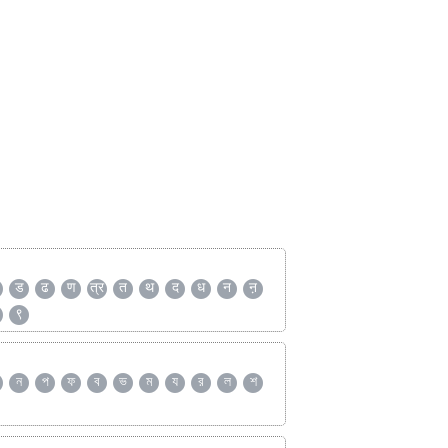
ड
ढ
ण
त्र
त
थ
द
ध
न
ऩ
९
ন
প
ফ
ব
ভ
ম
য
র
ল
শ