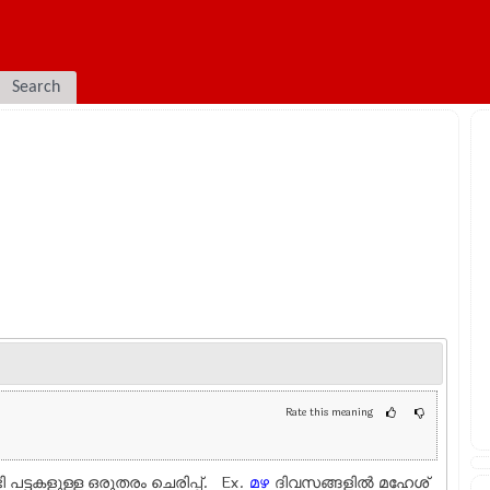
Search
Rate this meaning
ി പട്ടകളുള്ള ഒരുതരം ചെരിപ്പ്. Ex.
മഴ
ദിവസങ്ങളില്‍ മഹേശ്