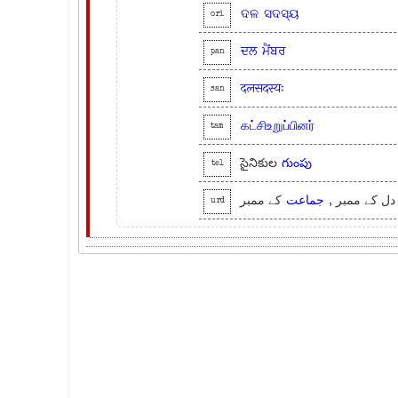
ଦଳ
ସଦସ୍ୟ
ori
ਦਲ
ਮੈਂਬਰ
pan
दलसदस्यः
san
கட்சிஉறுப்பினர்
tam
సైనికుల
గుంపు
tel
, دل کے ممبر
جماعت
کے ممبر
urd