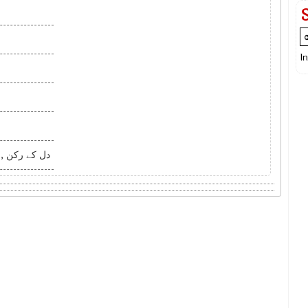
I
دل کے رکن  ,