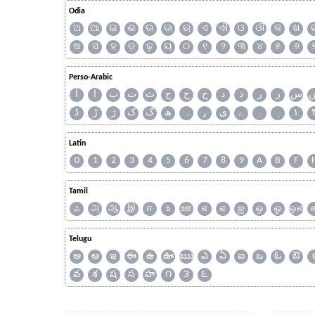
Odia
ଅ
ଆ
ଇ
ଈ
ଉ
ଊ
ଋ
ଏ
ଐ
ଓ
ଔ
କ
ଖ
ଷ
ସ
ହ
ଡ଼
ଢ଼
ୟ
୦
୧
୨
୩
୪
୫
୬
Perso-Arabic
س
ز
ر
ذ
د
خ
ح
ج
ث
ت
ب
ا
آ
ڈ
ڑ
ژ
ک
گ
ھ
ہ
ۄ
ی
ے
۔
۱
Latin
0
1
2
3
4
5
6
7
8
9
A
B
F
Tamil
ஃ
அ
ஆ
இ
ஈ
உ
ஊ
எ
ஏ
ஐ
ஒ
ஓ
ஔ
Telugu
అ
ఆ
ఇ
ఈ
ఉ
ఊ
ఋ
ఎ
ఏ
ఐ
ఒ
ఓ
ఔ
వ
శ
ష
స
హ
౧
౩
౬