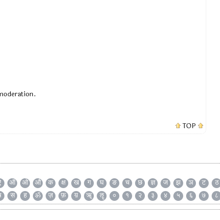
 moderation.
TOP
ऐ
ऑ
ओ
औ
क
क्ष
ख
ग
घ
ङ
च
छ
ज्ञ
ज
झ
ञ
ट
ठ
ष
स
ह
ॐ
ज़
फ़
य़
ॠ
ॡ
०
१
२
३
४
५
६
७
८