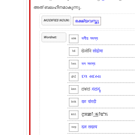
അത് ബലഹീനമാകുന്നു.
ഭക്ഷ്യവസ്തു
MODIFIES NOUN:
Wordnet:
দলীয়
সদস্য
asm
दोलोनि
सोद्रोमा
bd
দল
সদস্য
ben
દલ
સદસ્ય
guj
ದಳದ
ಸದಸ್ಯ
kan
दळ
वांगडी
kok
ꯂꯨꯞꯀꯤ꯭ꯃꯤꯑꯣꯏ
mni
दल
सदस्य
nep