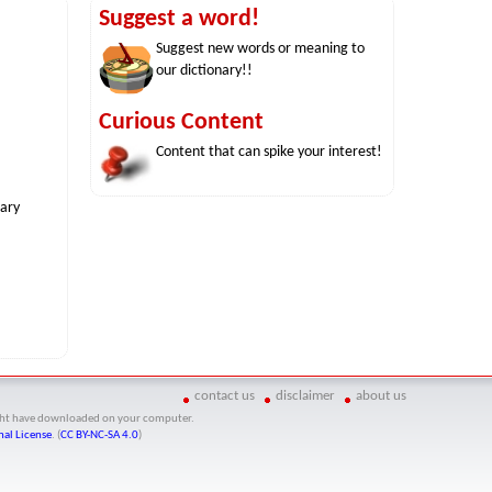
Suggest a word!
Suggest new words or meaning to
our dictionary!!
Curious Content
Content that can spike your interest!
nary
contact us
disclaimer
about us
might have downloaded on your computer.
al License
. (
CC BY-NC-SA 4.0
)