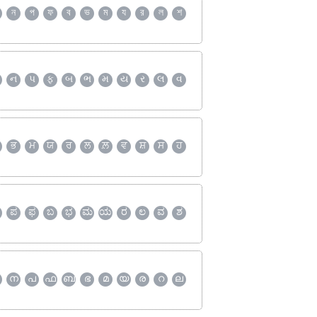
ন
প
ফ
ব
ভ
ম
য
র
ল
শ
ન
પ
ફ
બ
ભ
મ
ય
ર
લ
વ
ਭ
ਮ
ਯ
ਰ
ਲ
ਲ਼
ਵ
ਸ਼
ਸ
ਹ
ಪ
ಫ
ಬ
ಭ
ಮ
ಯ
ರ
ಲ
ವ
ಶ
ന
പ
ഫ
ബ
ഭ
മ
യ
ര
റ
ല