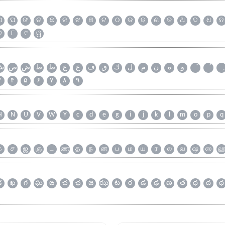
ଗ
ଘ
ଙ
ଚ
ଛ
ଜ
ଝ
ଞ
ଟ
ଠ
ଡ
ଢ
ଣ
ତ
ଥ
ଦ
ଧ
ନ
୭
୮
୯
ୱ
و
ه
ن
م
ل
ك
ق
ف
غ
ع
ظ
ط
ض
ص
ش
۳
۴
۵
۶
۷
۸
۹
H
N
U
V
W
Y
c
d
e
g
i
j
k
l
m
o
p
q
க
ச
ஜ
ஞ
ட
ண
த
ந
ன
ப
ம
ய
ர
ல
வ
ஷ
ஸ
క
ఖ
గ
ఘ
ఙ
చ
ఛ
జ
ఝ
ట
ఠ
డ
ఢ
ణ
త
థ
ద
ధ