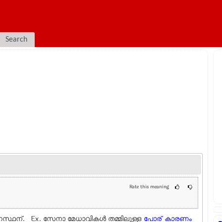
Search
Rate this meaning
സ്ഥന്. Ex.
സേനാ മേധാവികള്‍ തമ്മിലുള്ള
പോര്
കാരണം