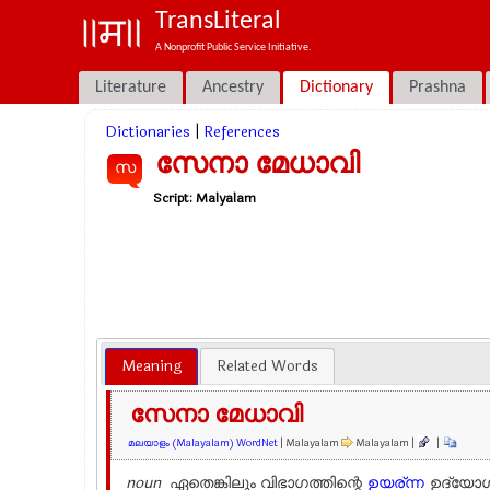
TransLiteral
A Nonprofit Public Service Initiative.
Literature
Ancestry
Dictionary
Prashna
Dictionaries
|
References
സേനാ മേധാവി
സ
Script:
Malyalam
Meaning
Related Words
സേനാ മേധാവി
മലയാളം (Malayalam) WordNet
| Malayalam
Malayalam |
|
noun
ഏതെങ്കിലും വിഭാഗത്തിന്റെ
ഉയര്ന്ന
ഉദ്യോഗ