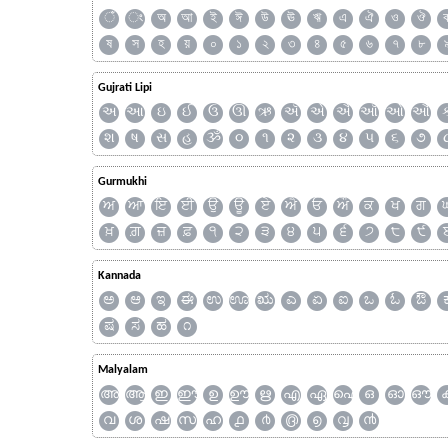
ঁ
ং
অ
আ
ই
ঈ
উ
ঊ
ঋ
এ
ঐ
ও
ঔ
ষ
স
হ
য়
০
১
২
৩
৪
৫
৬
৭
৮
Gujrati Lipi
અ
આ
ઇ
ઈ
ઉ
ઊ
ઋ
ઍ
એ
ઐ
ઑ
ઓ
ઔ
શ
ષ
સ
હ
ૐ
૦
૧
૨
૩
૪
૫
૬
૭
Gurmukhi
ਅ
ਆ
ਇ
ਈ
ਉ
ਊ
ਏ
ਐ
ਓ
ਔ
ਕ
ਖ
ਗ
ਖ਼
ਗ਼
ਜ਼
ਫ਼
੧
੨
੩
੪
੫
੬
੭
੮
੯
Kannada
ಅ
ಆ
ಇ
ಈ
ಉ
ಊ
ಋ
ಎ
ಏ
ಐ
ಒ
ಓ
ಔ
ಷ
ಸ
ಹ
೧
Malyalam
അ
ആ
ഇ
ഈ
ഉ
ഊ
ഋ
എ
ഏ
ഐ
ഒ
ഓ
ഔ
വ
ശ
ഷ
സ
ഹ
൧
൪
൫
൭
൮
൯