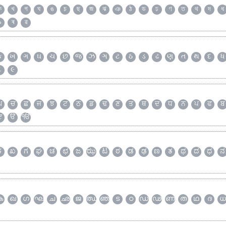
ক
খ
গ
ঘ
ঙ
চ
ছ
জ
ঝ
ঞ
ঠ
ড
ঢ
ণ
ত
থ
দ
ধ
৯
ৰ
ৱ
ક
ખ
ગ
ઘ
ચ
છ
જ
ઝ
ઞ
ટ
ઠ
ડ
ઢ
ણ
ત
થ
દ
ધ
૮
૯
ਘ
ਚ
ਛ
ਜ
ਝ
ਟ
ਠ
ਡ
ਢ
ਣ
ਤ
ਥ
ਦ
ਧ
ਨ
ਪ
ਫ
ਬ
ੲ
ੳ
ੴ
ಕ
ಖ
ಗ
ಘ
ಚ
ಛ
ಜ
ಝ
ಟ
ಠ
ಡ
ಢ
ಣ
ತ
ಥ
ದ
ಧ
ನ
ക
ഖ
ഗ
ഘ
ച
ഛ
ജ
ഝ
ഞ
ട
ഠ
ഡ
ഢ
ണ
ത
ഥ
ദ
ധ