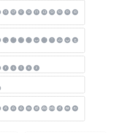
ପ
ଫ
ବ
ଭ
ମ
ଯ
ର
ଲ
ଳ
ଶ
چ
پ
ٹ
ٲ
ٮ
r
s
t
x
z
ஹ
న
ప
ఫ
బ
భ
మ
య
ర
ఱ
ల