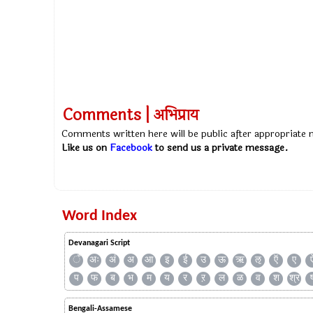
Comments | अभिप्राय
Comments written here will be public after appropriate
Like us on
Facebook
to send us a private message.
Word Index
Devanagari Script
ँ
अः
अं
अ
आ
इ
ई
उ
ऊ
ऋ
ऌ
ऍ
ए
प
फ
ब
भ
म
य
र
ऱ
ल
ळ
व
श
श्र
Bengali-Assamese