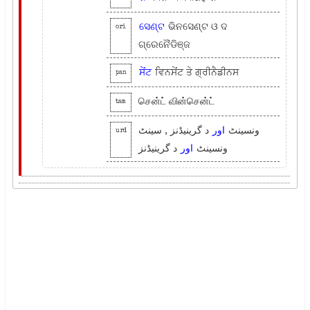
ସେଣ୍ଟ
ଭିନସେଣ୍ଟ ଓ ଦ
ori
ଗ୍ରେନୈଡିଞ୍ଜ
ਸੇਂਟ
ਵਿਨਸੇਂਟ ਤੇ ਗ੍ਰੀਨੈਡੀਨਸ
pan
சென்ட் வின்சென்ட்
tam
ونسینٹ
اور
د گرینیڈنز , سینٹ
urd
ونسینٹ
اور
د گرینیڈنز