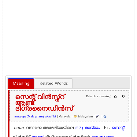
Meaning
Related Words
സെന്റ് വിന്‍സ്ന്റ്
Rate this meaning
ആണ്ട്
ദിഗ്രനൈഡിന്‍സ്
മലയാളം (Malayalam) WordNet
| Malayalam
Malayalam |
|
noun
വടാക്കേ അമേരിയയിലെ
ഒരു
രാജ്യം
Ex.
സെന്റ്