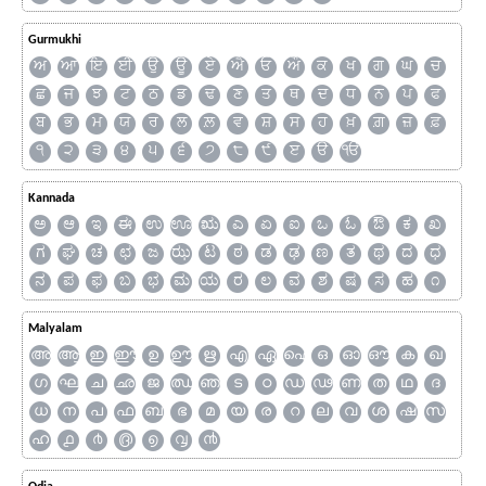
Gurmukhi
ਅ
ਆ
ਇ
ਈ
ਉ
ਊ
ਏ
ਐ
ਓ
ਔ
ਕ
ਖ
ਗ
ਘ
ਚ
ਛ
ਜ
ਝ
ਟ
ਠ
ਡ
ਢ
ਣ
ਤ
ਥ
ਦ
ਧ
ਨ
ਪ
ਫ
ਬ
ਭ
ਮ
ਯ
ਰ
ਲ
ਲ਼
ਵ
ਸ਼
ਸ
ਹ
ਖ਼
ਗ਼
ਜ਼
ਫ਼
੧
੨
੩
੪
੫
੬
੭
੮
੯
ੲ
ੳ
ੴ
Kannada
ಅ
ಆ
ಇ
ಈ
ಉ
ಊ
ಋ
ಎ
ಏ
ಐ
ಒ
ಓ
ಔ
ಕ
ಖ
ಗ
ಘ
ಚ
ಛ
ಜ
ಝ
ಟ
ಠ
ಡ
ಢ
ಣ
ತ
ಥ
ದ
ಧ
ನ
ಪ
ಫ
ಬ
ಭ
ಮ
ಯ
ರ
ಲ
ವ
ಶ
ಷ
ಸ
ಹ
೧
Malyalam
അ
ആ
ഇ
ഈ
ഉ
ഊ
ഋ
എ
ഏ
ഐ
ഒ
ഓ
ഔ
ക
ഖ
ഗ
ഘ
ച
ഛ
ജ
ഝ
ഞ
ട
ഠ
ഡ
ഢ
ണ
ത
ഥ
ദ
ധ
ന
പ
ഫ
ബ
ഭ
മ
യ
ര
റ
ല
വ
ശ
ഷ
സ
ഹ
൧
൪
൫
൭
൮
൯