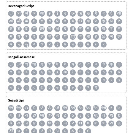
Devanagari Script
ँ
अः
अं
अ
आ
इ
ई
उ
ऊ
ऋ
ऌ
ऍ
ए
ऐ
ऑ
ओ
औ
क
क्ष
ख
ग
घ
ङ
च
छ
ज्ञ
ज
झ
ञ
ट
ठ
ड
ढ
ण
त्र
त
थ
द
ध
न
ऩ
प
फ
ब
भ
म
य
र
ऱ
ल
ळ
व
श
श्र
ष
स
ह
ॐ
ज़
फ़
य़
ॠ
ॡ
०
१
२
३
४
५
६
७
८
९
Bengali-Assamese
ঁ
ং
অ
আ
ই
ঈ
উ
ঊ
ঋ
এ
ঐ
ও
ঔ
ক
খ
গ
ঘ
ঙ
চ
ছ
জ
ঝ
ঞ
ঠ
ড
ঢ
ণ
ত
থ
দ
ধ
ন
প
ফ
ব
ভ
ম
য
র
ল
শ
ষ
স
হ
য়
০
১
২
৩
৪
৫
৬
৭
৮
৯
ৰ
ৱ
Gujrati Lipi
અ
આ
ઇ
ઈ
ઉ
ઊ
ઋ
ઍ
એ
ઐ
ઑ
ઓ
ઔ
ક
ખ
ગ
ઘ
ચ
છ
જ
ઝ
ઞ
ટ
ઠ
ડ
ઢ
ણ
ત
થ
દ
ધ
ન
પ
ફ
બ
ભ
મ
ય
ર
લ
વ
શ
ષ
સ
હ
ૐ
૦
૧
૨
૩
૪
૫
૬
૭
૮
૯