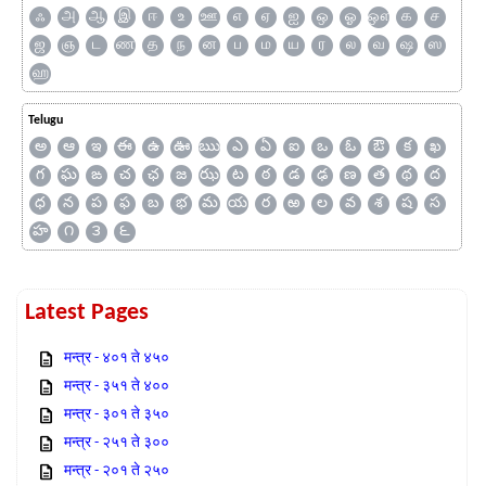
ஃ
அ
ஆ
இ
ஈ
உ
ஊ
எ
ஏ
ஐ
ஒ
ஓ
ஔ
க
ச
ஜ
ஞ
ட
ண
த
ந
ன
ப
ம
ய
ர
ல
வ
ஷ
ஸ
ஹ
Telugu
అ
ఆ
ఇ
ఈ
ఉ
ఊ
ఋ
ఎ
ఏ
ఐ
ఒ
ఓ
ఔ
క
ఖ
గ
ఘ
ఙ
చ
ఛ
జ
ఝ
ట
ఠ
డ
ఢ
ణ
త
థ
ద
ధ
న
ప
ఫ
బ
భ
మ
య
ర
ఱ
ల
వ
శ
ష
స
హ
౧
౩
౬
Latest Pages
मन्त्र - ४०१ ते ४५०
मन्त्र - ३५१ ते ४००
मन्त्र - ३०१ ते ३५०
मन्त्र - २५१ ते ३००
मन्त्र - २०१ ते २५०