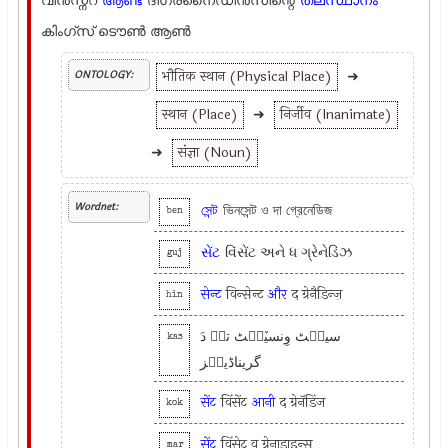
വിന്‍സ്ന്റ്
ആണ്ട്
ദിഗ്രനൈഡിന്‍സിന്റെ
തലസ്ഥാനം
കിംഗ്സ് ടൌണ്‍ ആണ്‍
भौतिक स्थान (Physical Place)
➜
ONTOLOGY:
स्थान (Place)
➜
निर्जीव (Inanimate)
➜
संज्ञा (Noun)
Wordnet:
সেন্ট
ভিনসেন্ট ও দা গ্রেনেডিজ
ben
સેંટ
વિંસેંટ અને ધ ગ્રેનેડિંઝ
guj
सेन्ट
विन्सेन्ट
और
द ग्रेनैडिन्ज़
hin
سینٛٹ وِنسیٚنٛٹ تہٕ دَ
kas
گریناڈینٛز
सेंट
विंसेंट
आनी
द ग्रेनॅडिंज
kok
सेंट
विंसेट व ग्रेनाडाइन्स
mar