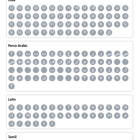
Odia
ଅ
ଆ
ଇ
ଈ
ଉ
ଊ
ଋ
ଏ
ଐ
ଓ
ଔ
କ
ଖ
ଗ
ଘ
ଙ
ଚ
ଛ
ଜ
ଝ
ଞ
ଟ
ଠ
ଡ
ଢ
ଣ
ତ
ଥ
ଦ
ଧ
ନ
ପ
ଫ
ବ
ଭ
ମ
ଯ
ର
ଲ
ଳ
ଶ
ଷ
ସ
ହ
ଡ଼
ଢ଼
ୟ
୦
୧
୨
୩
୪
୫
୬
୭
୮
୯
ୱ
Perso-Arabic
ص
ش
س
ز
ر
ذ
د
خ
ح
ج
ث
ت
ب
ا
آ
و
ه
ن
م
ل
ك
ق
ف
غ
ع
ظ
ط
ض
ک
ژ
ڑ
ڈ
چ
پ
ٹ
ٲ
ٮ
گ
ھ
ہ
ۄ
ی
ے
۔
۱
۳
۴
۵
۶
۷
۸
۹
Latin
0
1
2
3
4
5
6
7
8
9
A
B
F
H
N
U
V
W
Y
c
d
e
g
i
j
k
l
m
o
p
q
r
s
t
x
z
Tamil