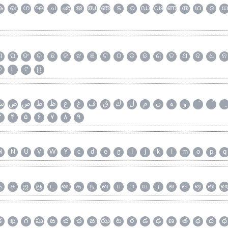
ക
ഖ
ഗ
ഘ
ച
ഛ
ജ
ഝ
ഞ
ട
ഠ
ഡ
ഢ
ണ
ത
ഥ
ദ
ധ
ଗ
ଘ
ଙ
ଚ
ଛ
ଜ
ଝ
ଞ
ଟ
ଠ
ଡ
ଢ
ଣ
ତ
ଥ
ଦ
ଧ
ନ
୭
୮
୯
ୱ
و
ه
ن
م
ل
ك
ق
ف
غ
ع
ظ
ط
ض
ص
ش
۳
۴
۵
۶
۷
۸
۹
H
N
U
V
W
Y
c
d
e
g
i
j
k
l
m
o
p
q
க
ச
ஜ
ஞ
ட
ண
த
ந
ன
ப
ம
ய
ர
ல
வ
ஷ
ஸ
క
ఖ
గ
ఘ
ఙ
చ
ఛ
జ
ఝ
ట
ఠ
డ
ఢ
ణ
త
థ
ద
ధ