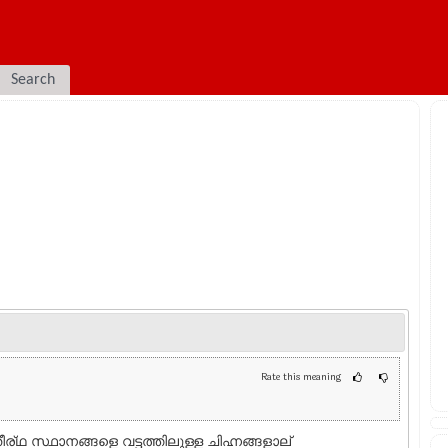
Search
Rate this meaning
ര്ഥ സ്ഥാനങ്ങളെ വട്ടത്തിലുള്ള ചിഹ്നങ്ങളാല്