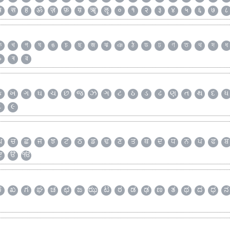
ष
स
ह
ॐ
ज़
फ़
य़
ॠ
ॡ
०
१
२
३
४
५
६
७
८
ক
খ
গ
ঘ
ঙ
চ
ছ
জ
ঝ
ঞ
ঠ
ড
ঢ
ণ
ত
থ
দ
ধ
৯
ৰ
ৱ
ક
ખ
ગ
ઘ
ચ
છ
જ
ઝ
ઞ
ટ
ઠ
ડ
ઢ
ણ
ત
થ
દ
ધ
૮
૯
ਘ
ਚ
ਛ
ਜ
ਝ
ਟ
ਠ
ਡ
ਢ
ਣ
ਤ
ਥ
ਦ
ਧ
ਨ
ਪ
ਫ
ਬ
ੲ
ੳ
ੴ
ಕ
ಖ
ಗ
ಘ
ಚ
ಛ
ಜ
ಝ
ಟ
ಠ
ಡ
ಢ
ಣ
ತ
ಥ
ದ
ಧ
ನ