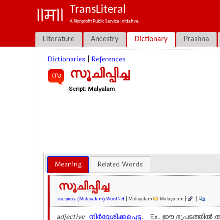
TransLiteral
A Nonprofit Public Service Initiative.
Literature
Ancestry
Dictionary
Prashna
Dictionaries
|
References
സൂചിപ്പിച്ച
സ
Script:
Malyalam
Meaning
Related Words
സൂചിപ്പിച്ച
മലയാളം (Malayalam) WordNet
| Malayalam
Malayalam |
|
adjective
നിർദ്ദേശിക്കപ്പെട്ട
. Ex.
ഈ ഭൂപടത്തില്‍ തീ