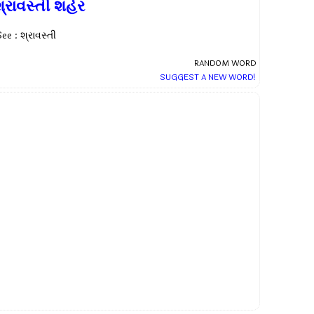
્રાવસ્તી શહેર
ee : શ્રાવસ્તી
RANDOM WORD
SUGGEST A NEW WORD!