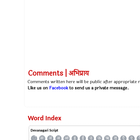
Comments | अभिप्राय
Comments written here will be public after appropriate
Like us on
Facebook
to send us a private message.
Word Index
Devanagari Script
ँ
अः
अं
अ
आ
इ
ई
उ
ऊ
ऋ
ऌ
ऍ
ए