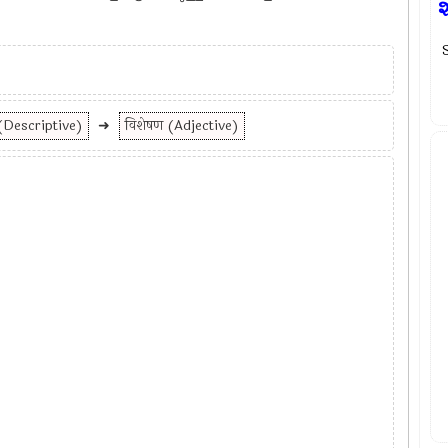
શ
S
 (Descriptive)
➜
विशेषण (Adjective)