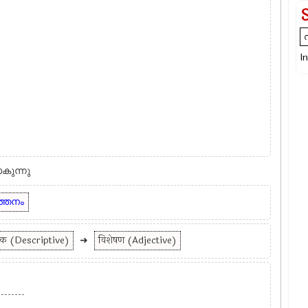
I
ാകുന്നു
ത്തനം
्मक (Descriptive)
➜
विशेषण (Adjective)