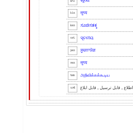
સૂચ્ય
guj
सूच्य
hin
ಸೂಚಿಸತಕ್ಕ
kan
ସୂଚନୀୟ
ori
ਸੂਚਨਾਯੋਗ
pan
सूच्य
san
அறிவிக்கக்கூடிய
tam
طلاع , قابل ترسیل , قابل ابلاغ
urd