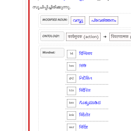
സൂചിപ്പിച്ചിരിക്കുന്നു.
വസ്തു
പ്രവര്ത്തനം
MODIFIES NOUN:
कार्यसूचक (action)
➜
विवरणात्मक
ONTOLOGY:
Wordnet:
दिन्थिनाय
bd
নির্দিষ্ট
ben
નિર્દેશિત
guj
निर्देशित
hin
ಗೊತ್ತುಮಾಡಿದ
kan
निर्देशीत
kok
निर्दिष्ट
mar