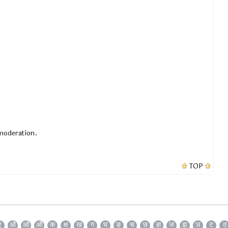
 moderation.
TOP
ऐ
ऑ
ओ
औ
क
क्ष
ख
ग
घ
ङ
च
छ
ज्ञ
ज
झ
ञ
ट
ठ