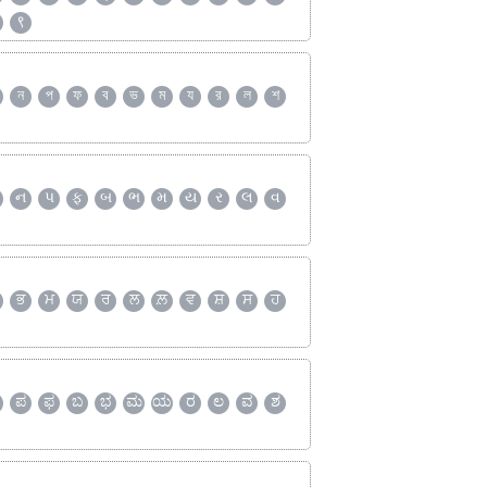
९
ন
প
ফ
ব
ভ
ম
য
র
ল
শ
ન
પ
ફ
બ
ભ
મ
ય
ર
લ
વ
ਭ
ਮ
ਯ
ਰ
ਲ
ਲ਼
ਵ
ਸ਼
ਸ
ਹ
ಪ
ಫ
ಬ
ಭ
ಮ
ಯ
ರ
ಲ
ವ
ಶ