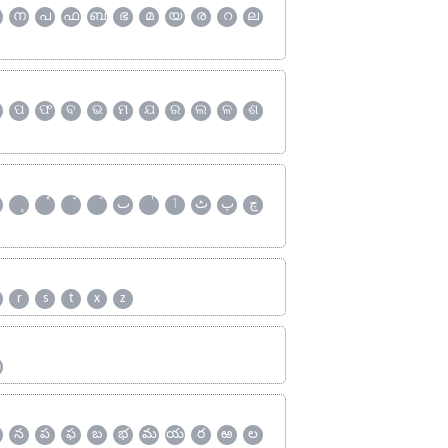
ന
പ
ഫ
ബ
ഭ
മ
യ
ര
റ
ല
ପ
ଫ
ବ
ଭ
ମ
ଯ
ର
ଲ
ଳ
ଶ
چ
پ
ٹ
ٲ
ٮ
r
s
t
x
z
ஹ
న
ప
ఫ
బ
భ
మ
య
ర
ఱ
ల