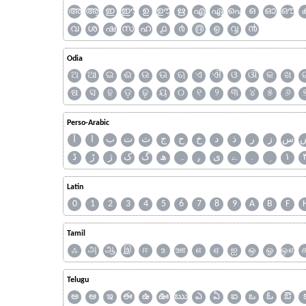
അ
ആ
ഇ
ഈ
ഉ
ഊ
ഋ
എ
ഏ
ഐ
ഒ
ഓ
ഔ
വ
ശ
ഷ
സ
ഹ
൧
൪
൫
൭
൮
൯
Odia
ଅ
ଆ
ଇ
ଈ
ଉ
ଊ
ଋ
ଏ
ଐ
ଓ
ଔ
କ
ଖ
ଷ
ସ
ହ
ଡ଼
ଢ଼
ୟ
୦
୧
୨
୩
୪
୫
୬
Perso-Arabic
س
ز
ر
ذ
د
خ
ح
ج
ث
ت
ب
ا
آ
ڈ
ڑ
ژ
ک
گ
ھ
ہ
ۄ
ی
ے
۔
۱
Latin
0
1
2
3
4
5
6
7
8
9
A
B
F
Tamil
ஃ
அ
ஆ
இ
ஈ
உ
ஊ
எ
ஏ
ஐ
ஒ
ஓ
ஔ
Telugu
అ
ఆ
ఇ
ఈ
ఉ
ఊ
ఋ
ఎ
ఏ
ఐ
ఒ
ఓ
ఔ