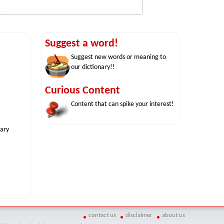
Suggest a word!
Suggest new words or meaning to
our dictionary!!
Curious Content
Content that can spike your interest!
nary
contact us
disclaimer
about us