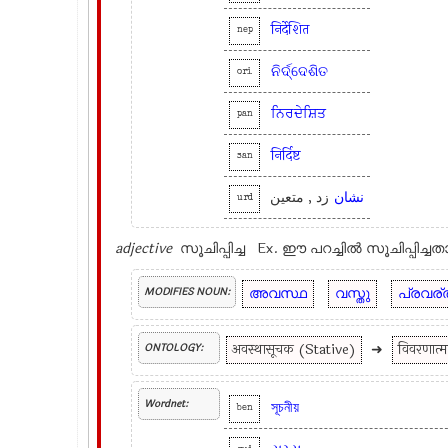
निर्देशित
nep
ନିର୍ଦ୍ଦେଶିତ
ori
ਨਿਰਦੇਸ਼ਿਤ
pan
निर्दिष्ट
san
نشان
زد , متعین
urd
adjective
സൂചിപ്പിച്ച Ex.
ഈ പറച്ചിൽ സൂചിപ്പിച്ചത
അവസ്ഥ
വസ്തു
പ്രവര്
MODIFIES NOUN:
अवस्थासूचक (Stative)
➜
विवरणात
ONTOLOGY:
Wordnet:
সূচনীয়
ben