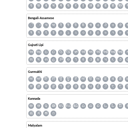
प
फ
ब
भ
म
य
र
ऱ
ल
ळ
व
श
श्र
Bengali-Assamese
ঁ
ং
অ
আ
ই
ঈ
উ
ঊ
ঋ
এ
ঐ
ও
ঔ
ষ
স
হ
য়
০
১
২
৩
৪
৫
৬
৭
৮
Gujrati Lipi
અ
આ
ઇ
ઈ
ઉ
ઊ
ઋ
ઍ
એ
ઐ
ઑ
ઓ
ઔ
શ
ષ
સ
હ
ૐ
૦
૧
૨
૩
૪
૫
૬
૭
Gurmukhi
ਅ
ਆ
ਇ
ਈ
ਉ
ਊ
ਏ
ਐ
ਓ
ਔ
ਕ
ਖ
ਗ
ਖ਼
ਗ਼
ਜ਼
ਫ਼
੧
੨
੩
੪
੫
੬
੭
੮
੯
Kannada
ಅ
ಆ
ಇ
ಈ
ಉ
ಊ
ಋ
ಎ
ಏ
ಐ
ಒ
ಓ
ಔ
ಷ
ಸ
ಹ
೧
Malyalam