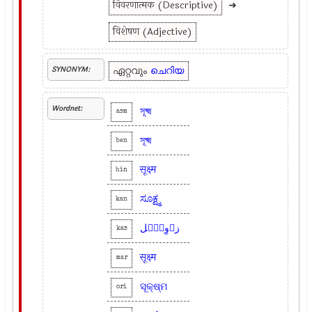
विवरणात्मक (Descriptive)
➜
विशेषण (Adjective)
ഏറ്റവും
ചെറിയ
SYNONYM:
Wordnet:
সূক্ষ্ম
asm
সূক্ষ্ম
ben
सूक्ष्म
hin
ಸೂಕ್ಷ್ಮ
kan
زٲوِیُٛل
kas
सूक्ष्म
mar
ସୂକ୍ଷ୍ମ
ori