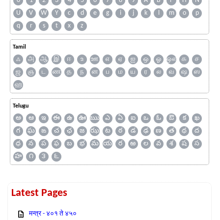
0
1
2
3
4
5
6
7
8
9
A
B
F
H
N
U
V
W
Y
c
d
e
g
i
j
k
l
m
o
p
q
r
s
t
x
z
Tamil
ஃ
அ
ஆ
இ
ஈ
உ
ஊ
எ
ஏ
ஐ
ஒ
ஓ
ஔ
க
ச
ஜ
ஞ
ட
ண
த
ந
ன
ப
ம
ய
ர
ல
வ
ஷ
ஸ
ஹ
Telugu
అ
ఆ
ఇ
ఈ
ఉ
ఊ
ఋ
ఎ
ఏ
ఐ
ఒ
ఓ
ఔ
క
ఖ
గ
ఘ
ఙ
చ
ఛ
జ
ఝ
ట
ఠ
డ
ఢ
ణ
త
థ
ద
ధ
న
ప
ఫ
బ
భ
మ
య
ర
ఱ
ల
వ
శ
ష
స
హ
౧
౩
౬
Latest Pages
मन्त्र - ४०१ ते ४५०