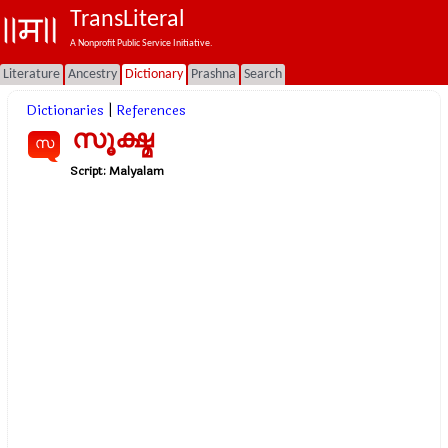
TransLiteral
A Nonprofit Public Service Initiative.
Literature
Ancestry
Dictionary
Prashna
Search
Dictionaries
|
References
സൂക്ഷ്മ
സ
Script:
Malyalam