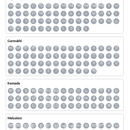
અ
આ
ઇ
ઈ
ઉ
ઊ
ઋ
ઍ
એ
ઐ
ઑ
ઓ
ઔ
ક
ખ
ગ
ઘ
ચ
છ
જ
ઝ
ઞ
ટ
ઠ
ડ
ઢ
ણ
ત
થ
દ
ધ
ન
પ
ફ
બ
ભ
મ
ય
ર
લ
વ
શ
ષ
સ
હ
ૐ
૦
૧
૨
૩
૪
૫
૬
૭
૮
૯
Gurmukhi
ਅ
ਆ
ਇ
ਈ
ਉ
ਊ
ਏ
ਐ
ਓ
ਔ
ਕ
ਖ
ਗ
ਘ
ਚ
ਛ
ਜ
ਝ
ਟ
ਠ
ਡ
ਢ
ਣ
ਤ
ਥ
ਦ
ਧ
ਨ
ਪ
ਫ
ਬ
ਭ
ਮ
ਯ
ਰ
ਲ
ਲ਼
ਵ
ਸ਼
ਸ
ਹ
ਖ਼
ਗ਼
ਜ਼
ਫ਼
੧
੨
੩
੪
੫
੬
੭
੮
੯
ੲ
ੳ
ੴ
Kannada
ಅ
ಆ
ಇ
ಈ
ಉ
ಊ
ಋ
ಎ
ಏ
ಐ
ಒ
ಓ
ಔ
ಕ
ಖ
ಗ
ಘ
ಚ
ಛ
ಜ
ಝ
ಟ
ಠ
ಡ
ಢ
ಣ
ತ
ಥ
ದ
ಧ
ನ
ಪ
ಫ
ಬ
ಭ
ಮ
ಯ
ರ
ಲ
ವ
ಶ
ಷ
ಸ
ಹ
೧
Malyalam
അ
ആ
ഇ
ഈ
ഉ
ഊ
ഋ
എ
ഏ
ഐ
ഒ
ഓ
ഔ
ക
ഖ