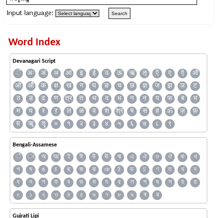
Input language:
Word Index
Devanagari Script
ँ
अः
अं
अ
आ
इ
ई
उ
ऊ
ऋ
ऌ
ऍ
ए
ऐ
ऑ
ओ
औ
क
क्ष
ख
ग
घ
ङ
च
छ
ज्ञ
ज
झ
ञ
ट
ठ
ड
ढ
ण
त्र
त
थ
द
ध
न
ऩ
प
फ
ब
भ
म
य
र
ऱ
ल
ळ
व
श
श्र
ष
स
ह
ॐ
ज़
फ़
य़
ॠ
ॡ
०
१
२
३
४
५
६
७
८
९
Bengali-Assamese
ঁ
ং
অ
আ
ই
ঈ
উ
ঊ
ঋ
এ
ঐ
ও
ঔ
ক
খ
গ
ঘ
ঙ
চ
ছ
জ
ঝ
ঞ
ঠ
ড
ঢ
ণ
ত
থ
দ
ধ
ন
প
ফ
ব
ভ
ম
য
র
ল
শ
ষ
স
হ
য়
০
১
২
৩
৪
৫
৬
৭
৮
৯
ৰ
ৱ
Gujrati Lipi