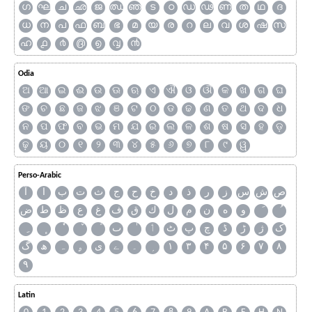
ഗ
ഘ
ച
ഛ
ജ
ഝ
ഞ
ട
ഠ
ഡ
ഢ
ണ
ത
ഥ
ദ
ധ
ന
പ
ഫ
ബ
ഭ
മ
യ
ര
റ
ല
വ
ശ
ഷ
സ
ഹ
൧
൪
൫
൭
൮
൯
Odia
ଅ
ଆ
ଇ
ଈ
ଉ
ଊ
ଋ
ଏ
ଐ
ଓ
ଔ
କ
ଖ
ଗ
ଘ
ଙ
ଚ
ଛ
ଜ
ଝ
ଞ
ଟ
ଠ
ଡ
ଢ
ଣ
ତ
ଥ
ଦ
ଧ
ନ
ପ
ଫ
ବ
ଭ
ମ
ଯ
ର
ଲ
ଳ
ଶ
ଷ
ସ
ହ
ଡ଼
ଢ଼
ୟ
୦
୧
୨
୩
୪
୫
୬
୭
୮
୯
ୱ
Perso-Arabic
ص
ش
س
ز
ر
ذ
د
خ
ح
ج
ث
ت
ب
ا
آ
و
ه
ن
م
ل
ك
ق
ف
غ
ع
ظ
ط
ض
ک
ژ
ڑ
ڈ
چ
پ
ٹ
ٲ
ٮ
گ
ھ
ہ
ۄ
ی
ے
۔
۱
۳
۴
۵
۶
۷
۸
۹
Latin