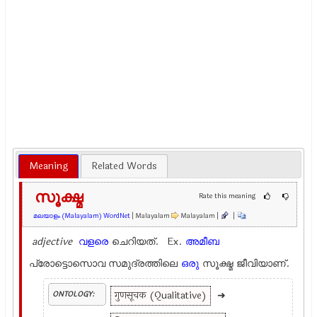
Meaning
Related Words
സൂക്ഷ്മ
Rate this meaning
മലയാളം (Malayalam) WordNet
| Malayalam
Malayalam |
|
adjective
വളരെ
ചെറിയത്. Ex.
അമീബ
പ്രോട്ടൊസൊവ സമുദ്രത്തിലെ
ഒരു
സൂക്ഷ്മ ജീവിയാണ്.
गुणसूचक (Qualitative)
➜
ONTOLOGY: