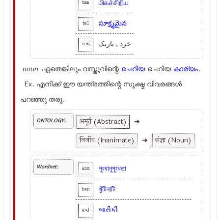
மிகச்சிறிய
tam
సూక్ష్మమైన
tel
خرد , باریک
urd
noun
ഏതെങ്കിലും വസ്തുവിന്റെ
ചെറിയ
ചെറിയ
കാര്യം
.
Ex.
എനിക്ക് ഈ യന്ത്രത്തിന്റെ സൂക്ഷ്മ വിവരങ്ങള്‍
പറഞ്ഞു തരൂ.
अमूर्त (Abstract)
➜
ONTOLOGY:
निर्जीव (Inanimate)
➜
संज्ञा (Noun)
Wordnet:
পুংখানুপুংখতা
asm
খুঁটিনাটি
ben
બારીકી
guj