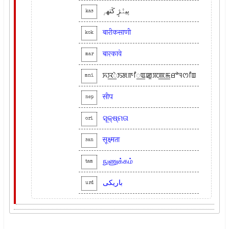
پینٛژٕ کَتھہٕ
kas
बारीकसाणी
kok
बारकावे
mar
ꯈꯋ꯭ꯥꯏꯗꯒꯤ꯭ꯑꯀꯨꯞꯄ꯭ꯃꯔꯣꯜꯁꯤꯡ
mni
सीप
nep
ସୂକ୍ଷ୍ମତା
ori
सूक्ष्मता
san
நுணுக்கம்
tam
باریکی
urd