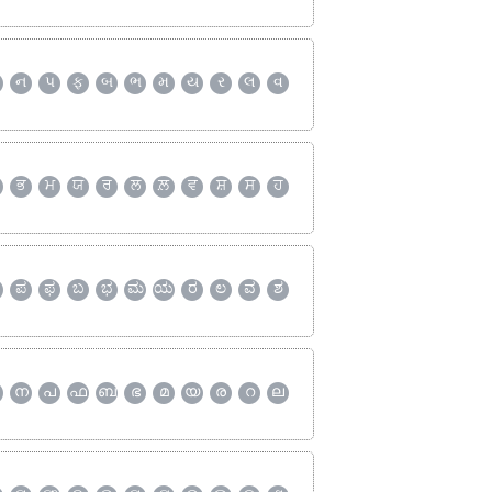
ન
પ
ફ
બ
ભ
મ
ય
ર
લ
વ
ਭ
ਮ
ਯ
ਰ
ਲ
ਲ਼
ਵ
ਸ਼
ਸ
ਹ
ಪ
ಫ
ಬ
ಭ
ಮ
ಯ
ರ
ಲ
ವ
ಶ
ന
പ
ഫ
ബ
ഭ
മ
യ
ര
റ
ല