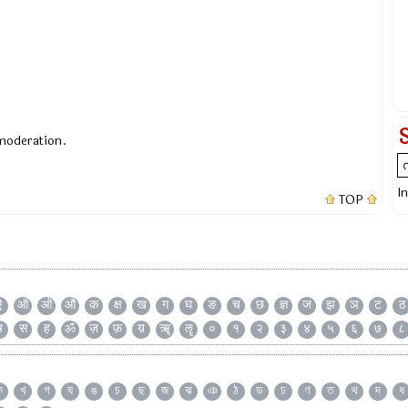
 moderation.
I
TOP
ऐ
ऑ
ओ
औ
क
क्ष
ख
ग
घ
ङ
च
छ
ज्ञ
ज
झ
ञ
ट
ठ
ष
स
ह
ॐ
ज़
फ़
य़
ॠ
ॡ
०
१
२
३
४
५
६
७
८
ক
খ
গ
ঘ
ঙ
চ
ছ
জ
ঝ
ঞ
ঠ
ড
ঢ
ণ
ত
থ
দ
ধ