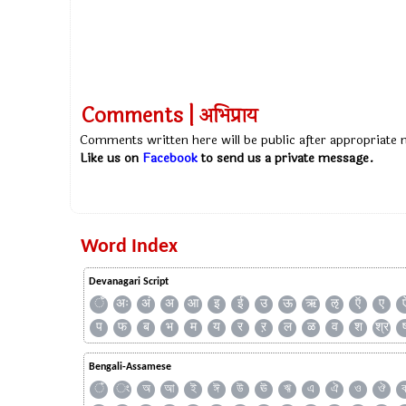
Comments | अभिप्राय
Comments written here will be public after appropriate
Like us on
Facebook
to send us a private message.
Word Index
Devanagari Script
ँ
अः
अं
अ
आ
इ
ई
उ
ऊ
ऋ
ऌ
ऍ
ए
प
फ
ब
भ
म
य
र
ऱ
ल
ळ
व
श
श्र
Bengali-Assamese
ঁ
ং
অ
আ
ই
ঈ
উ
ঊ
ঋ
এ
ঐ
ও
ঔ