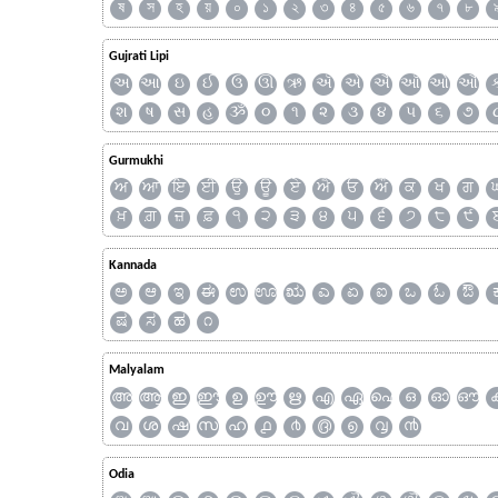
ষ
স
হ
য়
০
১
২
৩
৪
৫
৬
৭
৮
Gujrati Lipi
અ
આ
ઇ
ઈ
ઉ
ઊ
ઋ
ઍ
એ
ઐ
ઑ
ઓ
ઔ
શ
ષ
સ
હ
ૐ
૦
૧
૨
૩
૪
૫
૬
૭
Gurmukhi
ਅ
ਆ
ਇ
ਈ
ਉ
ਊ
ਏ
ਐ
ਓ
ਔ
ਕ
ਖ
ਗ
ਖ਼
ਗ਼
ਜ਼
ਫ਼
੧
੨
੩
੪
੫
੬
੭
੮
੯
Kannada
ಅ
ಆ
ಇ
ಈ
ಉ
ಊ
ಋ
ಎ
ಏ
ಐ
ಒ
ಓ
ಔ
ಷ
ಸ
ಹ
೧
Malyalam
അ
ആ
ഇ
ഈ
ഉ
ഊ
ഋ
എ
ഏ
ഐ
ഒ
ഓ
ഔ
വ
ശ
ഷ
സ
ഹ
൧
൪
൫
൭
൮
൯
Odia