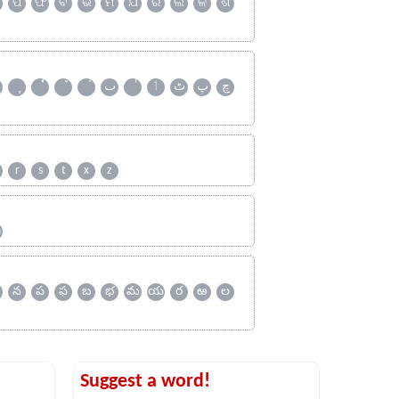
ପ
ଫ
ବ
ଭ
ମ
ଯ
ର
ଲ
ଳ
ଶ
چ
پ
ٹ
ٲ
ٮ
r
s
t
x
z
ஹ
న
ప
ఫ
బ
భ
మ
య
ర
ఱ
ల
Suggest a word!