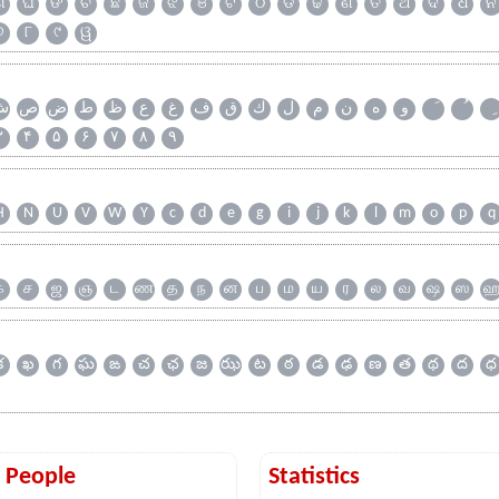
ଗ
ଘ
ଙ
ଚ
ଛ
ଜ
ଝ
ଞ
ଟ
ଠ
ଡ
ଢ
ଣ
ତ
ଥ
ଦ
ଧ
ନ
୭
୮
୯
ୱ
و
ه
ن
م
ل
ك
ق
ف
غ
ع
ظ
ط
ض
ص
ش
۳
۴
۵
۶
۷
۸
۹
H
N
U
V
W
Y
c
d
e
g
i
j
k
l
m
o
p
q
க
ச
ஜ
ஞ
ட
ண
த
ந
ன
ப
ம
ய
ர
ல
வ
ஷ
ஸ
క
ఖ
గ
ఘ
ఙ
చ
ఛ
జ
ఝ
ట
ఠ
డ
ఢ
ణ
త
థ
ద
ధ
t People
Statistics