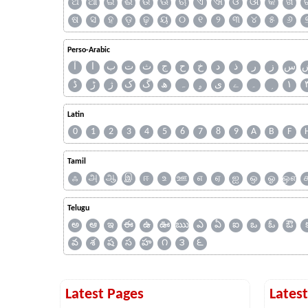
ଅ
ଆ
ଇ
ଈ
ଉ
ଊ
ଋ
ଏ
ଐ
ଓ
ଔ
କ
ଖ
ଷ
ସ
ହ
ଡ଼
ଢ଼
ୟ
୦
୧
୨
୩
୪
୫
୬
Perso-Arabic
س
ز
ر
ذ
د
خ
ح
ج
ث
ت
ب
ا
آ
ڈ
ڑ
ژ
ک
گ
ھ
ہ
ۄ
ی
ے
۔
۱
Latin
0
1
2
3
4
5
6
7
8
9
A
B
F
Tamil
ஃ
அ
ஆ
இ
ஈ
உ
ஊ
எ
ஏ
ஐ
ஒ
ஓ
ஔ
Telugu
అ
ఆ
ఇ
ఈ
ఉ
ఊ
ఋ
ఎ
ఏ
ఐ
ఒ
ఓ
ఔ
వ
శ
ష
స
హ
౧
౩
౬
Latest Pages
Lates