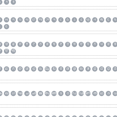
৯
ৰ
ৱ
ક
ખ
ગ
ઘ
ચ
છ
જ
ઝ
ઞ
ટ
ઠ
ડ
ઢ
ણ
ત
થ
દ
ધ
૮
૯
ਘ
ਚ
ਛ
ਜ
ਝ
ਟ
ਠ
ਡ
ਢ
ਣ
ਤ
ਥ
ਦ
ਧ
ਨ
ਪ
ਫ
ਬ
ੲ
ੳ
ੴ
ಕ
ಖ
ಗ
ಘ
ಚ
ಛ
ಜ
ಝ
ಟ
ಠ
ಡ
ಢ
ಣ
ತ
ಥ
ದ
ಧ
ನ
ക
ഖ
ഗ
ഘ
ച
ഛ
ജ
ഝ
ഞ
ട
ഠ
ഡ
ഢ
ണ
ത
ഥ
ദ
ധ