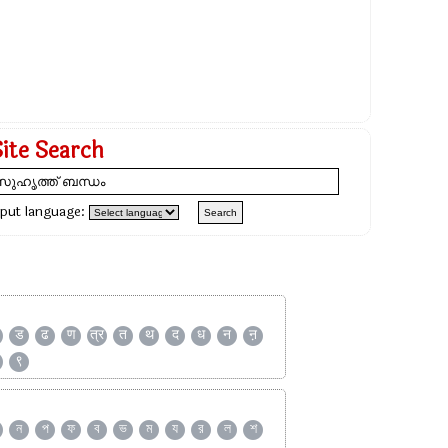
Site Search
nput language:
ड
ढ
ण
त्र
त
थ
द
ध
न
ऩ
९
ন
প
ফ
ব
ভ
ম
য
র
ল
শ