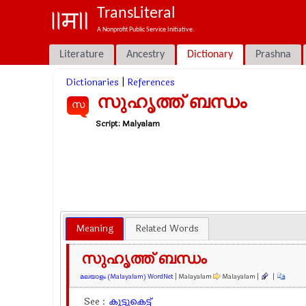
TransLiteral
A Nonprofit Public Service Initiative.
Literature
Ancestry
Dictionary
Prashna
Dictionaries
|
References
സുഹൃത്ത് ബന്ധം
സ
Script:
Malyalam
Meaning
Related Words
സുഹൃത്ത് ബന്ധം
മലയാളം (Malayalam) WordNet
| Malayalam
Malayalam |
|
See :
കൂട്ടുകെട്ട്