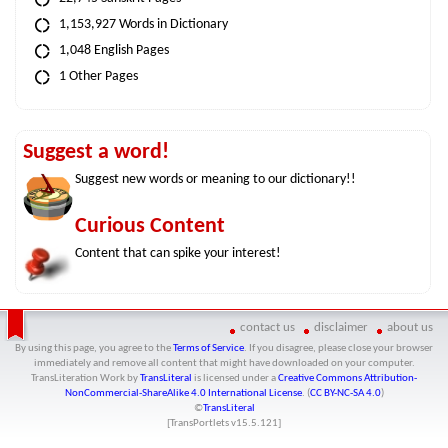
1,153,927 Words in Dictionary
1,048 English Pages
1 Other Pages
Suggest a word!
Suggest new words or meaning to our dictionary!!
Curious Content
Content that can spike your interest!
contact us
disclaimer
about us
By using this page, you agree to the
Terms of Service
. If you disagree, please close your browser
immediately and remove all content that might have downloaded on your computer.
TransLiteration Work
by
TransLiteral
is licensed under a
Creative Commons Attribution-
NonCommercial-ShareAlike 4.0 International License
. (
CC BY-NC-SA 4.0
)
©
TransLiteral
[TransPortlets v
15.5.121
]