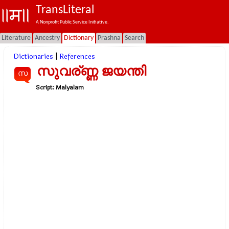
TransLiteral
A Nonprofit Public Service Initiative.
Literature
Ancestry
Dictionary
Prashna
Search
Dictionaries
|
References
സുവര്ണ്ണ ജയന്തി
സ
Script:
Malyalam