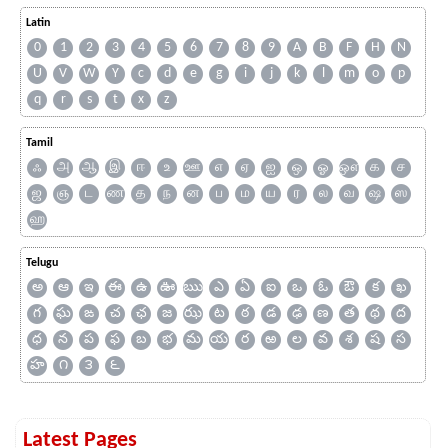
Latin
0
1
2
3
4
5
6
7
8
9
A
B
F
H
N
U
V
W
Y
c
d
e
g
i
j
k
l
m
o
p
q
r
s
t
x
z
Tamil
ஃ
அ
ஆ
இ
ஈ
உ
ஊ
எ
ஏ
ஐ
ஒ
ஓ
ஔ
க
ச
ஜ
ஞ
ட
ண
த
ந
ன
ப
ம
ய
ர
ல
வ
ஷ
ஸ
ஹ
Telugu
అ
ఆ
ఇ
ఈ
ఉ
ఊ
ఋ
ఎ
ఏ
ఐ
ఒ
ఓ
ఔ
క
ఖ
గ
ఘ
ఙ
చ
ఛ
జ
ఝ
ట
ఠ
డ
ఢ
ణ
త
థ
ద
ధ
న
ప
ఫ
బ
భ
మ
య
ర
ఱ
ల
వ
శ
ష
స
హ
౧
౩
౬
Latest Pages