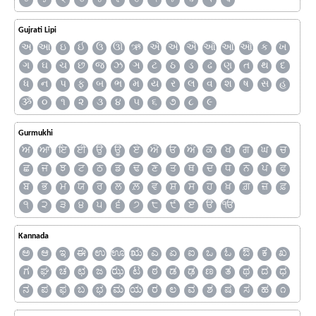
Gujrati Lipi
અ
આ
ઇ
ઈ
ઉ
ઊ
ઋ
ઍ
એ
ઐ
ઑ
ઓ
ઔ
ક
ખ
ગ
ઘ
ચ
છ
જ
ઝ
ઞ
ટ
ઠ
ડ
ઢ
ણ
ત
થ
દ
ધ
ન
પ
ફ
બ
ભ
મ
ય
ર
લ
વ
શ
ષ
સ
હ
ૐ
૦
૧
૨
૩
૪
૫
૬
૭
૮
૯
Gurmukhi
ਅ
ਆ
ਇ
ਈ
ਉ
ਊ
ਏ
ਐ
ਓ
ਔ
ਕ
ਖ
ਗ
ਘ
ਚ
ਛ
ਜ
ਝ
ਟ
ਠ
ਡ
ਢ
ਣ
ਤ
ਥ
ਦ
ਧ
ਨ
ਪ
ਫ
ਬ
ਭ
ਮ
ਯ
ਰ
ਲ
ਲ਼
ਵ
ਸ਼
ਸ
ਹ
ਖ਼
ਗ਼
ਜ਼
ਫ਼
੧
੨
੩
੪
੫
੬
੭
੮
੯
ੲ
ੳ
ੴ
Kannada
ಅ
ಆ
ಇ
ಈ
ಉ
ಊ
ಋ
ಎ
ಏ
ಐ
ಒ
ಓ
ಔ
ಕ
ಖ
ಗ
ಘ
ಚ
ಛ
ಜ
ಝ
ಟ
ಠ
ಡ
ಢ
ಣ
ತ
ಥ
ದ
ಧ
ನ
ಪ
ಫ
ಬ
ಭ
ಮ
ಯ
ರ
ಲ
ವ
ಶ
ಷ
ಸ
ಹ
೧