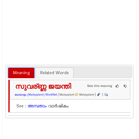
Meaning
Related Words
സുവര്ണ്ണ ജയന്തി
Rate this meaning
മലയാളം (Malayalam) WordNet
| Malayalam
Malayalam |
|
See :
അമ്പതാം
വാർഷികം