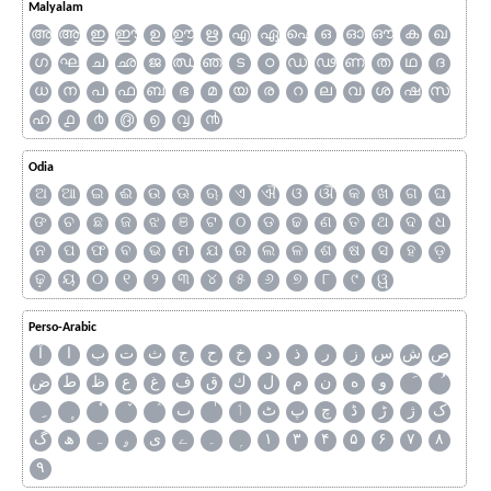
Malyalam
അ
ആ
ഇ
ഈ
ഉ
ഊ
ഋ
എ
ഏ
ഐ
ഒ
ഓ
ഔ
ക
ഖ
ഗ
ഘ
ച
ഛ
ജ
ഝ
ഞ
ട
ഠ
ഡ
ഢ
ണ
ത
ഥ
ദ
ധ
ന
പ
ഫ
ബ
ഭ
മ
യ
ര
റ
ല
വ
ശ
ഷ
സ
ഹ
൧
൪
൫
൭
൮
൯
Odia
ଅ
ଆ
ଇ
ଈ
ଉ
ଊ
ଋ
ଏ
ଐ
ଓ
ଔ
କ
ଖ
ଗ
ଘ
ଙ
ଚ
ଛ
ଜ
ଝ
ଞ
ଟ
ଠ
ଡ
ଢ
ଣ
ତ
ଥ
ଦ
ଧ
ନ
ପ
ଫ
ବ
ଭ
ମ
ଯ
ର
ଲ
ଳ
ଶ
ଷ
ସ
ହ
ଡ଼
ଢ଼
ୟ
୦
୧
୨
୩
୪
୫
୬
୭
୮
୯
ୱ
Perso-Arabic
ص
ش
س
ز
ر
ذ
د
خ
ح
ج
ث
ت
ب
ا
آ
و
ه
ن
م
ل
ك
ق
ف
غ
ع
ظ
ط
ض
ک
ژ
ڑ
ڈ
چ
پ
ٹ
ٲ
ٮ
گ
ھ
ہ
ۄ
ی
ے
۔
۱
۳
۴
۵
۶
۷
۸
۹