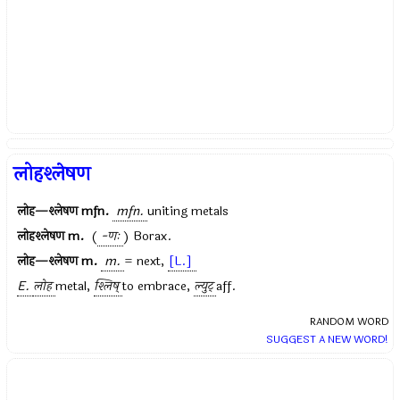
लोहश्लेषण
लोह—श्लेषण
mfn.
mfn.
uniting metals
लोहश्लेषण
m.
(
-णः
) Borax.
लोह—श्लेषण
m.
m.
= next,
[L.]
E.
लोह
metal,
श्लिष्
to embrace,
ल्युट्
aff.
RANDOM WORD
SUGGEST A NEW WORD!