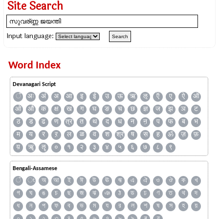
Site Search
Input language:
Word Index
Devanagari Script
ँ
अः
अं
अ
आ
इ
ई
उ
ऊ
ऋ
ऌ
ऍ
ए
ऐ
ऑ
ओ
औ
क
क्ष
ख
ग
घ
ङ
च
छ
ज्ञ
ज
झ
ञ
ट
ठ
ड
ढ
ण
त्र
त
थ
द
ध
न
ऩ
प
फ
ब
भ
म
य
र
ऱ
ल
ळ
व
श
श्र
ष
स
ह
ॐ
ज़
फ़
य़
ॠ
ॡ
०
१
२
३
४
५
६
७
८
९
Bengali-Assamese
ঁ
ং
অ
আ
ই
ঈ
উ
ঊ
ঋ
এ
ঐ
ও
ঔ
ক
খ
গ
ঘ
ঙ
চ
ছ
জ
ঝ
ঞ
ঠ
ড
ঢ
ণ
ত
থ
দ
ধ
ন
প
ফ
ব
ভ
ম
য
র
ল
শ
ষ
স
হ
য়
০
১
২
৩
৪
৫
৬
৭
৮
৯
ৰ
ৱ