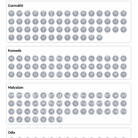
Gurmukhi
ਅ
ਆ
ਇ
ਈ
ਉ
ਊ
ਏ
ਐ
ਓ
ਔ
ਕ
ਖ
ਗ
ਘ
ਚ
ਛ
ਜ
ਝ
ਟ
ਠ
ਡ
ਢ
ਣ
ਤ
ਥ
ਦ
ਧ
ਨ
ਪ
ਫ
ਬ
ਭ
ਮ
ਯ
ਰ
ਲ
ਲ਼
ਵ
ਸ਼
ਸ
ਹ
ਖ਼
ਗ਼
ਜ਼
ਫ਼
੧
੨
੩
੪
੫
੬
੭
੮
੯
ੲ
ੳ
ੴ
Kannada
ಅ
ಆ
ಇ
ಈ
ಉ
ಊ
ಋ
ಎ
ಏ
ಐ
ಒ
ಓ
ಔ
ಕ
ಖ
ಗ
ಘ
ಚ
ಛ
ಜ
ಝ
ಟ
ಠ
ಡ
ಢ
ಣ
ತ
ಥ
ದ
ಧ
ನ
ಪ
ಫ
ಬ
ಭ
ಮ
ಯ
ರ
ಲ
ವ
ಶ
ಷ
ಸ
ಹ
೧
Malyalam
അ
ആ
ഇ
ഈ
ഉ
ഊ
ഋ
എ
ഏ
ഐ
ഒ
ഓ
ഔ
ക
ഖ
ഗ
ഘ
ച
ഛ
ജ
ഝ
ഞ
ട
ഠ
ഡ
ഢ
ണ
ത
ഥ
ദ
ധ
ന
പ
ഫ
ബ
ഭ
മ
യ
ര
റ
ല
വ
ശ
ഷ
സ
ഹ
൧
൪
൫
൭
൮
൯
Odia