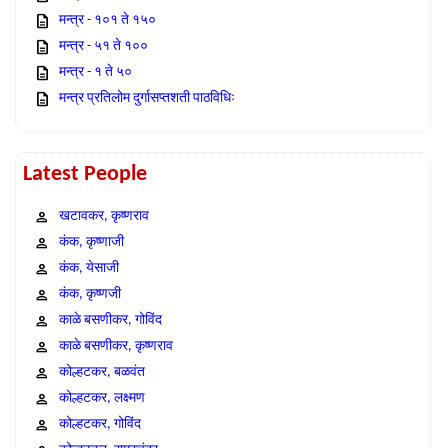
मन्त्र - १०१ ते १५०
मन्त्र - ५१ ते १००
मन्त्र - १ ते ५०
मन्त्र प्रतिलोम दुर्गासप्तशती पाठविधिः
Latest People
खटावकर, कृष्णराव
कंक, कृष्णाजी
कंक, येसाजी
कंक, कृष्णजी
काळे बसणीकर, गोविंद
काळे बसणीकर, कृष्णराव
कोल्हटकर, बळवंत
कोल्हटकर, लक्ष्मण
कोल्हटकर, गोविंद