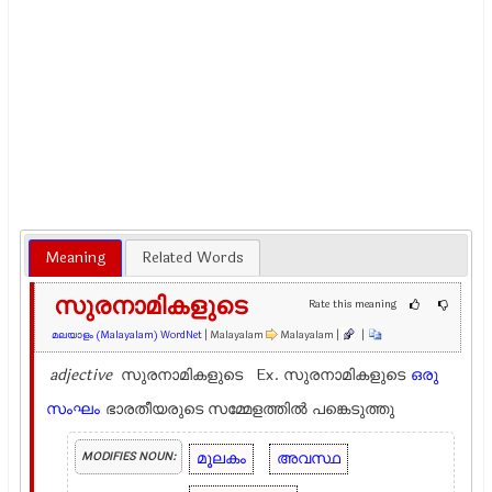
Meaning
Related Words
സുരനാമികളുടെ
Rate this meaning
മലയാളം (Malayalam) WordNet
| Malayalam
Malayalam |
|
adjective
സുരനാമികളുടെ Ex.
സുരനാമികളുടെ
ഒരു
സംഘം
ഭാരതീയരുടെ സമ്മേളത്തിൽ പങ്കെടുത്തു
മൂലകം
അവസ്ഥ
MODIFIES NOUN: