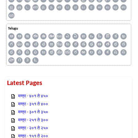
ஜ
ஞ
ட
ண
த
ந
ன
ப
ம
ய
ர
ல
வ
ஷ
ஸ
ஹ
Telugu
అ
ఆ
ఇ
ఈ
ఉ
ఊ
ఋ
ఎ
ఏ
ఐ
ఒ
ఓ
ఔ
క
ఖ
గ
ఘ
ఙ
చ
ఛ
జ
ఝ
ట
ఠ
డ
ఢ
ణ
త
థ
ద
ధ
న
ప
ఫ
బ
భ
మ
య
ర
ఱ
ల
వ
శ
ష
స
హ
౧
౩
౬
Latest Pages
मन्त्र - ४०१ ते ४५०
मन्त्र - ३५१ ते ४००
मन्त्र - ३०१ ते ३५०
मन्त्र - २५१ ते ३००
मन्त्र - २०१ ते २५०
मन्त्र - १५१ ते २००