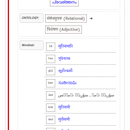
പ്രവര്ത്തനം
संबंधसूचक (Relational)
➜
ONTOLOGY:
विशेषण (Adjective)
Wordnet:
सुरिनामारि
bd
সুরিনামের
ben
સુરીનામી
guj
ಸೂರೀನಾಮಿ
kan
سوٗریہِ نٲمۍ , سوٗرِیہِ نٲمیٖس
kas
सुरिनामी
kok
सुरीनामी
mar