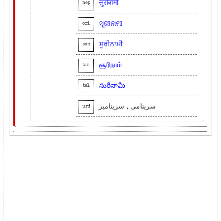
सुरीनामी
nep
ସୂରୀନାମୀ
ori
ਸੂਰੀਨਾਮੀ
pan
சூரிநாம்
tam
సురీనామీ
tel
سرینامی , سرینامیز
urd