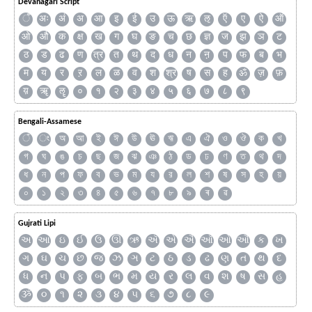
Devanagari Script
ँ
अः
अं
अ
आ
इ
ई
उ
ऊ
ऋ
ऌ
ऍ
ए
ऐ
ऑ
ओ
औ
क
क्ष
ख
ग
घ
ङ
च
छ
ज्ञ
ज
झ
ञ
ट
ठ
ड
ढ
ण
त्र
त
थ
द
ध
न
ऩ
प
फ
ब
भ
म
य
र
ऱ
ल
ळ
व
श
श्र
ष
स
ह
ॐ
ज़
फ़
य़
ॠ
ॡ
०
१
२
३
४
५
६
७
८
९
Bengali-Assamese
ঁ
ং
অ
আ
ই
ঈ
উ
ঊ
ঋ
এ
ঐ
ও
ঔ
ক
খ
গ
ঘ
ঙ
চ
ছ
জ
ঝ
ঞ
ঠ
ড
ঢ
ণ
ত
থ
দ
ধ
ন
প
ফ
ব
ভ
ম
য
র
ল
শ
ষ
স
হ
য়
০
১
২
৩
৪
৫
৬
৭
৮
৯
ৰ
ৱ
Gujrati Lipi
અ
આ
ઇ
ઈ
ઉ
ઊ
ઋ
ઍ
એ
ઐ
ઑ
ઓ
ઔ
ક
ખ
ગ
ઘ
ચ
છ
જ
ઝ
ઞ
ટ
ઠ
ડ
ઢ
ણ
ત
થ
દ
ધ
ન
પ
ફ
બ
ભ
મ
ય
ર
લ
વ
શ
ષ
સ
હ
ૐ
૦
૧
૨
૩
૪
૫
૬
૭
૮
૯