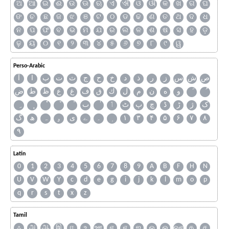
ଅ
ଆ
ଇ
ଈ
ଉ
ଊ
ଋ
ଏ
ଐ
ଓ
ଔ
କ
ଖ
ଗ
ଘ
ଙ
ଚ
ଛ
ଜ
ଝ
ଞ
ଟ
ଠ
ଡ
ଢ
ଣ
ତ
ଥ
ଦ
ଧ
ନ
ପ
ଫ
ବ
ଭ
ମ
ଯ
ର
ଲ
ଳ
ଶ
ଷ
ସ
ହ
ଡ଼
ଢ଼
ୟ
୦
୧
୨
୩
୪
୫
୬
୭
୮
୯
ୱ
Perso-Arabic
ص
ش
س
ز
ر
ذ
د
خ
ح
ج
ث
ت
ب
ا
آ
و
ه
ن
م
ل
ك
ق
ف
غ
ع
ظ
ط
ض
ک
ژ
ڑ
ڈ
چ
پ
ٹ
ٲ
ٮ
گ
ھ
ہ
ۄ
ی
ے
۔
۱
۳
۴
۵
۶
۷
۸
۹
Latin
0
1
2
3
4
5
6
7
8
9
A
B
F
H
N
U
V
W
Y
c
d
e
g
i
j
k
l
m
o
p
q
r
s
t
x
z
Tamil
ஃ
அ
ஆ
இ
ஈ
உ
ஊ
எ
ஏ
ஐ
ஒ
ஓ
ஔ
க
ச