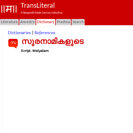
TransLiteral
A Nonprofit Public Service Initiative.
Literature
Ancestry
Dictionary
Prashna
Search
Dictionaries
|
References
സുരനാമികളുടെ
സ
Script:
Malyalam