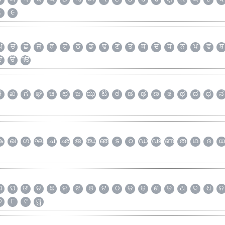
૮
૯
ਘ
ਚ
ਛ
ਜ
ਝ
ਟ
ਠ
ਡ
ਢ
ਣ
ਤ
ਥ
ਦ
ਧ
ਨ
ਪ
ਫ
ਬ
ੲ
ੳ
ੴ
ಕ
ಖ
ಗ
ಘ
ಚ
ಛ
ಜ
ಝ
ಟ
ಠ
ಡ
ಢ
ಣ
ತ
ಥ
ದ
ಧ
ನ
ക
ഖ
ഗ
ഘ
ച
ഛ
ജ
ഝ
ഞ
ട
ഠ
ഡ
ഢ
ണ
ത
ഥ
ദ
ധ
ଗ
ଘ
ଙ
ଚ
ଛ
ଜ
ଝ
ଞ
ଟ
ଠ
ଡ
ଢ
ଣ
ତ
ଥ
ଦ
ଧ
ନ
୭
୮
୯
ୱ