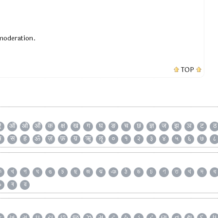
 moderation.
TOP
ऐ
ऑ
ओ
औ
क
क्ष
ख
ग
घ
ङ
च
छ
ज्ञ
ज
झ
ञ
ट
ठ
ष
स
ह
ॐ
ज़
फ़
य़
ॠ
ॡ
०
१
२
३
४
५
६
७
८
ক
খ
গ
ঘ
ঙ
চ
ছ
জ
ঝ
ঞ
ঠ
ড
ঢ
ণ
ত
থ
দ
ধ
৯
ৰ
ৱ
ક
ખ
ગ
ઘ
ચ
છ
જ
ઝ
ઞ
ટ
ઠ
ડ
ઢ
ણ
ત
થ
દ
ધ