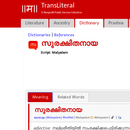
TransLiteral
A Nonprofit Public Service Initiative.
Literature
Ancestry
Dictionary
Prashna
Dictionaries
|
References
സുരക്ഷിതനായ
സ
Script:
Malyalam
Meaning
Related Words
സുരക്ഷിതനായ
മലയാളം (Malayalam) WordNet
| Malayalam
Malayalam |
|
adjective
നല്ലരീതിയില്‍ സംരക്ഷിക്കപ്പെട്ടിരിക്കുന്