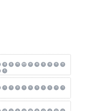
ड
ढ
ण
त्र
त
थ
द
ध
न
ऩ
९
ন
প
ফ
ব
ভ
ম
য
র
ল
শ
ન
પ
ફ
બ
ભ
મ
ય
ર
લ
વ