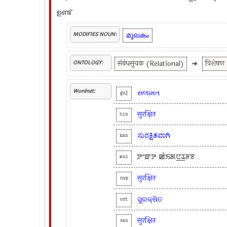
ഉണ്ട്
മൂലകം
MODIFIES NOUN:
संबंधसूचक (Relational)
➜
विशेषण
ONTOLOGY:
Wordnet:
સલામત
guj
सुरक्षित
hin
ಸುರಕ್ಷಿತವಾಗಿ
kan
ꯇꯦꯛꯇ ꯀꯥꯏꯗꯅ꯭ꯊꯝꯕ
mni
सुरक्षित
nep
ସୁରକ୍ଷିତ
ori
सुरक्षित
san