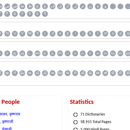
و
ه
ن
م
ل
ك
ق
ف
غ
ع
ظ
ط
ض
ص
ش
۳
۴
۵
۶
۷
۸
۹
H
N
U
V
W
Y
c
d
e
g
i
j
k
l
m
o
p
q
க
ச
ஜ
ஞ
ட
ண
த
ந
ன
ப
ம
ய
ர
ல
வ
ஷ
ஸ
క
ఖ
గ
ఘ
ఙ
చ
ఛ
జ
ఝ
ట
ఠ
డ
ఢ
ణ
త
థ
ద
ధ
t People
Statistics
वकर, कृष्णराव
71 Dictionaries
 कृष्णाजी
58,915 Total Pages
, येसाजी
5,000 Hindi Pages