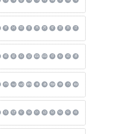
ਭ
ਮ
ਯ
ਰ
ਲ
ਲ਼
ਵ
ਸ਼
ਸ
ਹ
ಪ
ಫ
ಬ
ಭ
ಮ
ಯ
ರ
ಲ
ವ
ಶ
ന
പ
ഫ
ബ
ഭ
മ
യ
ര
റ
ല
ପ
ଫ
ବ
ଭ
ମ
ଯ
ର
ଲ
ଳ
ଶ