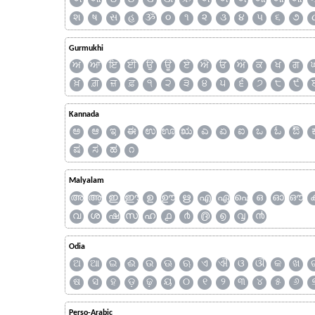
શ
ષ
સ
હ
ૐ
૦
૧
૨
૩
૪
૫
૬
૭
Gurmukhi
ਅ
ਆ
ਇ
ਈ
ਉ
ਊ
ਏ
ਐ
ਓ
ਔ
ਕ
ਖ
ਗ
ਖ਼
ਗ਼
ਜ਼
ਫ਼
੧
੨
੩
੪
੫
੬
੭
੮
੯
Kannada
ಅ
ಆ
ಇ
ಈ
ಉ
ಊ
ಋ
ಎ
ಏ
ಐ
ಒ
ಓ
ಔ
ಷ
ಸ
ಹ
೧
Malyalam
അ
ആ
ഇ
ഈ
ഉ
ഊ
ഋ
എ
ഏ
ഐ
ഒ
ഓ
ഔ
വ
ശ
ഷ
സ
ഹ
൧
൪
൫
൭
൮
൯
Odia
ଅ
ଆ
ଇ
ଈ
ଉ
ଊ
ଋ
ଏ
ଐ
ଓ
ଔ
କ
ଖ
ଷ
ସ
ହ
ଡ଼
ଢ଼
ୟ
୦
୧
୨
୩
୪
୫
୬
Perso-Arabic