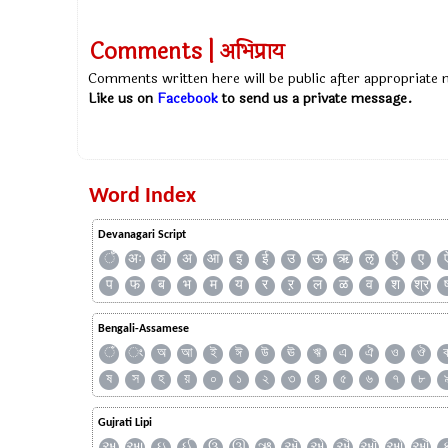
Comments | अभिप्राय
Comments written here will be public after appropriate
Like us on
Facebook
to send us a private message.
Word Index
Devanagari Script
ँ
अः
अं
अ
आ
इ
ई
उ
ऊ
ऋ
ऌ
ऍ
ए
प
फ
ब
भ
म
य
र
ऱ
ल
ळ
व
श
श्र
Bengali-Assamese
ঁ
ং
অ
আ
ই
ঈ
উ
ঊ
ঋ
এ
ঐ
ও
ঔ
ষ
স
হ
য়
০
১
২
৩
৪
৫
৬
৭
৮
Gujrati Lipi
અ
આ
ઇ
ઈ
ઉ
ઊ
ઋ
ઍ
એ
ઐ
ઑ
ઓ
ઔ