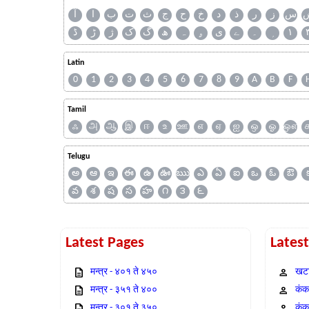
س
ز
ر
ذ
د
خ
ح
ج
ث
ت
ب
ا
آ
ڈ
ڑ
ژ
ک
گ
ھ
ہ
ۄ
ی
ے
۔
۱
Latin
0
1
2
3
4
5
6
7
8
9
A
B
F
Tamil
ஃ
அ
ஆ
இ
ஈ
உ
ஊ
எ
ஏ
ஐ
ஒ
ஓ
ஔ
Telugu
అ
ఆ
ఇ
ఈ
ఉ
ఊ
ఋ
ఎ
ఏ
ఐ
ఒ
ఓ
ఔ
వ
శ
ష
స
హ
౧
౩
౬
Latest Pages
Lates
मन्त्र - ४०१ ते ४५०
खटा
मन्त्र - ३५१ ते ४००
कंक,
मन्त्र - ३०१ ते ३५०
कंक