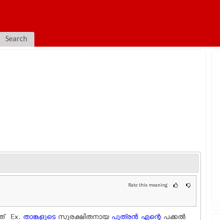
Search
Rate this meaning
നത് Ex.
താങ്കളുടെ
സുരക്ഷിതനായ
പുത്രന്‍
എന്റെ
പക്കല്‍