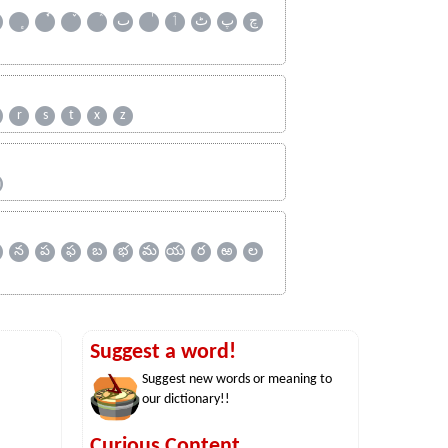
چ
پ
ٹ
ٲ
ٮ
r
s
t
x
z
ஹ
న
ప
ఫ
బ
భ
మ
య
ర
ఱ
ల
Suggest a word!
Suggest new words or meaning to
our dictionary!!
Curious Content