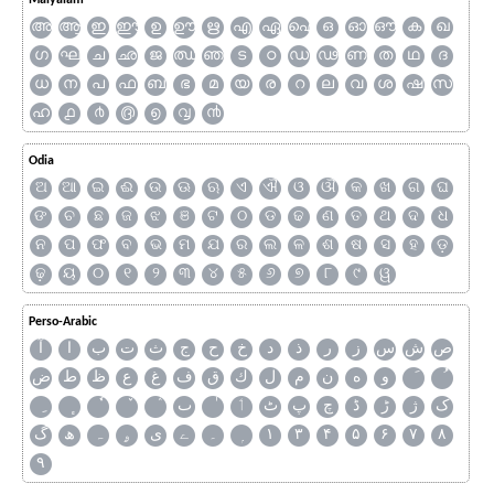
Malyalam
അ
ആ
ഇ
ഈ
ഉ
ഊ
ഋ
എ
ഏ
ഐ
ഒ
ഓ
ഔ
ക
ഖ
ഗ
ഘ
ച
ഛ
ജ
ഝ
ഞ
ട
ഠ
ഡ
ഢ
ണ
ത
ഥ
ദ
ധ
ന
പ
ഫ
ബ
ഭ
മ
യ
ര
റ
ല
വ
ശ
ഷ
സ
ഹ
൧
൪
൫
൭
൮
൯
Odia
ଅ
ଆ
ଇ
ଈ
ଉ
ଊ
ଋ
ଏ
ଐ
ଓ
ଔ
କ
ଖ
ଗ
ଘ
ଙ
ଚ
ଛ
ଜ
ଝ
ଞ
ଟ
ଠ
ଡ
ଢ
ଣ
ତ
ଥ
ଦ
ଧ
ନ
ପ
ଫ
ବ
ଭ
ମ
ଯ
ର
ଲ
ଳ
ଶ
ଷ
ସ
ହ
ଡ଼
ଢ଼
ୟ
୦
୧
୨
୩
୪
୫
୬
୭
୮
୯
ୱ
Perso-Arabic
ص
ش
س
ز
ر
ذ
د
خ
ح
ج
ث
ت
ب
ا
آ
و
ه
ن
م
ل
ك
ق
ف
غ
ع
ظ
ط
ض
ک
ژ
ڑ
ڈ
چ
پ
ٹ
ٲ
ٮ
گ
ھ
ہ
ۄ
ی
ے
۔
۱
۳
۴
۵
۶
۷
۸
۹