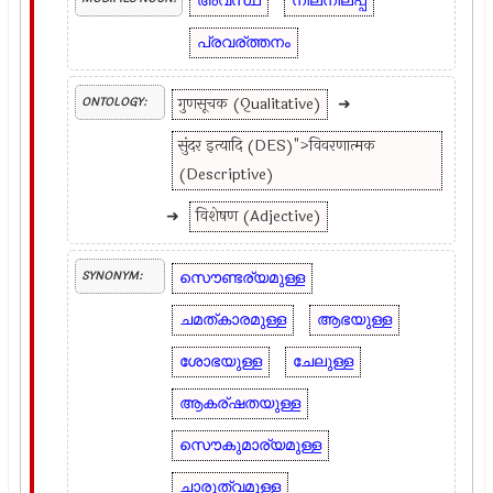
അവസ്ഥ
നിലനില്പ്പ്
പ്രവര്ത്തനം
गुणसूचक (Qualitative)
➜
ONTOLOGY:
सुंदर इत्यादि (DES)">विवरणात्मक
(Descriptive)
➜
विशेषण (Adjective)
സൌണ്ടര്യമുള്ള
SYNONYM:
ചമത്കാരമുള്ള
ആഭയുള്ള
ശോഭയുള്ള
ചേലുള്ള
ആകര്ഷതയുള്ള
സൌകുമാര്യമുള്ള
ചാരുത്വമുള്ള