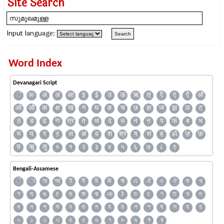
Site Search
Input language:
Word Index
Devanagari Script
ँ
अः
अं
अ
आ
इ
ई
उ
ऊ
ऋ
ऌ
ऍ
ए
ऐ
ऑ
ओ
औ
क
क्ष
ख
ग
घ
ङ
च
छ
ज्ञ
ज
झ
ञ
ट
ठ
ड
ढ
ण
त्र
त
थ
द
ध
न
ऩ
प
फ
ब
भ
म
य
र
ऱ
ल
ळ
व
श
श्र
ष
स
ह
ॐ
ज़
फ़
य़
ॠ
ॡ
०
१
२
३
४
५
६
७
८
९
Bengali-Assamese
ঁ
ং
অ
আ
ই
ঈ
উ
ঊ
ঋ
এ
ঐ
ও
ঔ
ক
খ
গ
ঘ
ঙ
চ
ছ
জ
ঝ
ঞ
ঠ
ড
ঢ
ণ
ত
থ
দ
ধ
ন
প
ফ
ব
ভ
ম
য
র
ল
শ
ষ
স
হ
য়
০
১
২
৩
৪
৫
৬
৭
৮
৯
ৰ
ৱ