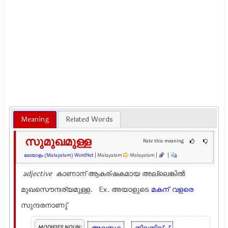
Meaning
Related Words
സുമുഖമുള്ള
Rate this meaning
മലയാളം (Malayalam) WordNet
| Malayalam
Malayalam |
|
adjective
കാണാന് ആകര്ഷകമായ അല്ലെങ്കില്‍
മുഖസൌന്ദര്യമുള്ള. Ex.
അയാളുടെ
മകന്
വളരെ
സുന്ദരനാണു്
MODIFIES NOUN: