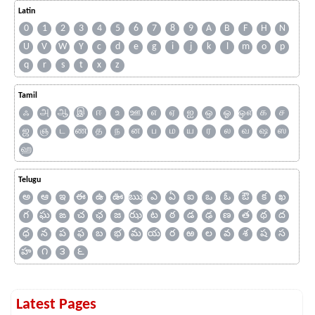
Latin
0
1
2
3
4
5
6
7
8
9
A
B
F
H
N
U
V
W
Y
c
d
e
g
i
j
k
l
m
o
p
q
r
s
t
x
z
Tamil
ஃ
அ
ஆ
இ
ஈ
உ
ஊ
எ
ஏ
ஐ
ஒ
ஓ
ஔ
க
ச
ஜ
ஞ
ட
ண
த
ந
ன
ப
ம
ய
ர
ல
வ
ஷ
ஸ
ஹ
Telugu
అ
ఆ
ఇ
ఈ
ఉ
ఊ
ఋ
ఎ
ఏ
ఐ
ఒ
ఓ
ఔ
క
ఖ
గ
ఘ
ఙ
చ
ఛ
జ
ఝ
ట
ఠ
డ
ఢ
ణ
త
థ
ద
ధ
న
ప
ఫ
బ
భ
మ
య
ర
ఱ
ల
వ
శ
ష
స
హ
౧
౩
౬
Latest Pages