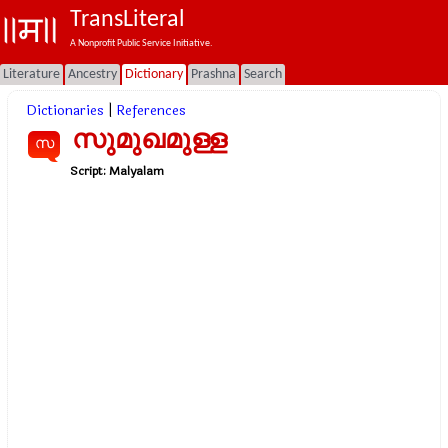
TransLiteral
A Nonprofit Public Service Initiative.
Literature
Ancestry
Dictionary
Prashna
Search
Dictionaries
|
References
സുമുഖമുള്ള
സ
Script:
Malyalam