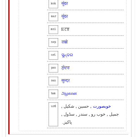
सुंदर
kok
सुंदर
mar
ꯐꯖꯕ
mni
राम्रो
nep
ସୁନ୍ଦର
ori
ਸੁੰਦਰ
pan
सुन्दर
san
அழகான
tam
خوبصورت
, حسین , شکیل ,
urd
جمیل , خوب رو , سندر , سڈول ,
پاکیزہ