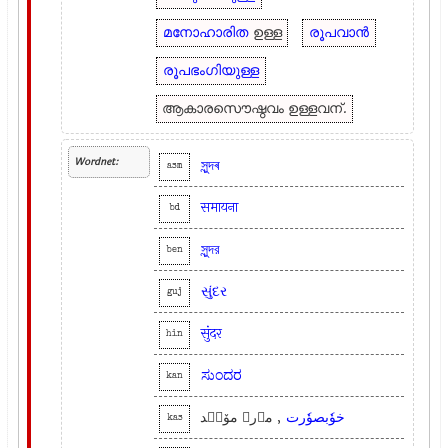
മനോഹാരിത
ഉള്ള
രൂപവാന്‍
രൂപഭംഗിയുള്ള
ആകാരസൌഷ്ഠവം ഉള്ളവന്.
Wordnet:
সুন্দৰ
asm
समायना
bd
সুন্দর
ben
સુંદર
guj
सुंदर
hin
ಸುಂದರ
kan
خوٗبصوٗرت
, مٲرۍ موٚنٛد
kas