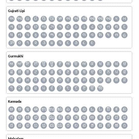
Gujrati Lipi
અ
આ
ઇ
ઈ
ઉ
ઊ
ઋ
ઍ
એ
ઐ
ઑ
ઓ
ઔ
ક
ખ
ગ
ઘ
ચ
છ
જ
ઝ
ઞ
ટ
ઠ
ડ
ઢ
ણ
ત
થ
દ
ધ
ન
પ
ફ
બ
ભ
મ
ય
ર
લ
વ
શ
ષ
સ
હ
ૐ
૦
૧
૨
૩
૪
૫
૬
૭
૮
૯
Gurmukhi
ਅ
ਆ
ਇ
ਈ
ਉ
ਊ
ਏ
ਐ
ਓ
ਔ
ਕ
ਖ
ਗ
ਘ
ਚ
ਛ
ਜ
ਝ
ਟ
ਠ
ਡ
ਢ
ਣ
ਤ
ਥ
ਦ
ਧ
ਨ
ਪ
ਫ
ਬ
ਭ
ਮ
ਯ
ਰ
ਲ
ਲ਼
ਵ
ਸ਼
ਸ
ਹ
ਖ਼
ਗ਼
ਜ਼
ਫ਼
੧
੨
੩
੪
੫
੬
੭
੮
੯
ੲ
ੳ
ੴ
Kannada
ಅ
ಆ
ಇ
ಈ
ಉ
ಊ
ಋ
ಎ
ಏ
ಐ
ಒ
ಓ
ಔ
ಕ
ಖ
ಗ
ಘ
ಚ
ಛ
ಜ
ಝ
ಟ
ಠ
ಡ
ಢ
ಣ
ತ
ಥ
ದ
ಧ
ನ
ಪ
ಫ
ಬ
ಭ
ಮ
ಯ
ರ
ಲ
ವ
ಶ
ಷ
ಸ
ಹ
೧