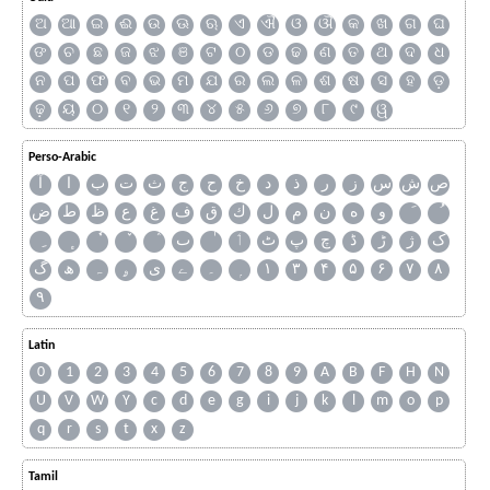
ଅ
ଆ
ଇ
ଈ
ଉ
ଊ
ଋ
ଏ
ଐ
ଓ
ଔ
କ
ଖ
ଗ
ଘ
ଙ
ଚ
ଛ
ଜ
ଝ
ଞ
ଟ
ଠ
ଡ
ଢ
ଣ
ତ
ଥ
ଦ
ଧ
ନ
ପ
ଫ
ବ
ଭ
ମ
ଯ
ର
ଲ
ଳ
ଶ
ଷ
ସ
ହ
ଡ଼
ଢ଼
ୟ
୦
୧
୨
୩
୪
୫
୬
୭
୮
୯
ୱ
Perso-Arabic
آ
ا
ب
ت
ث
ج
ح
خ
د
ذ
ر
ز
س
ش
ص
ض
ط
ظ
ع
غ
ف
ق
ك
ل
م
ن
ه
و
ٮ
ٲ
ٹ
پ
چ
ڈ
ڑ
ژ
ک
گ
ھ
ہ
ۄ
ی
ے
۔
۱
۳
۴
۵
۶
۷
۸
۹
Latin
0
1
2
3
4
5
6
7
8
9
A
B
F
H
N
U
V
W
Y
c
d
e
g
i
j
k
l
m
o
p
q
r
s
t
x
z
Tamil