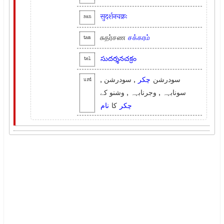
सुदर्शनचक्रः
san
சுதர்சண
சக்கரம்
tam
సుదర్శనచక్రం
tel
, سودرشن ,
چکر
سودرشن
urd
سونابہہ , وجرنابہہ , وشنو کے
نام
کا
چکر