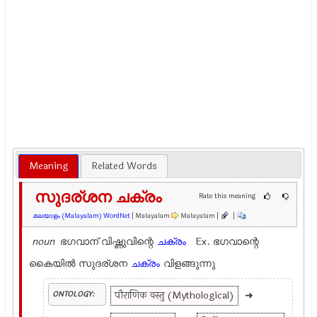
Meaning
Related Words
സുദര്ശന ചക്രം
Rate this meaning
മലയാളം (Malayalam) WordNet
| Malayalam
Malayalam |
|
noun
ഭഗവാന് വിഷ്ണുവിന്റെ
ചക്രം
Ex.
ഭഗവാന്റെ
കൈയില്‍ സുദര്ശന
ചക്രം
വിളങ്ങുന്നു
पौराणिक वस्तु (Mythological)
➜
ONTOLOGY: