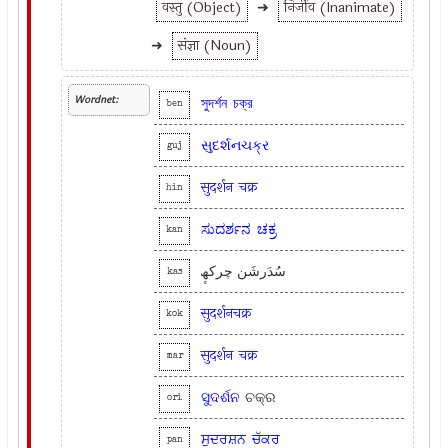
वस्तु (Object)
➜
निर्जीव (Inanimate)
➜
संज्ञा (Noun)
Wordnet:
সুদর্শন
চক্র
ben
સુદર્શનચક્ર
guj
सुदर्शन
चक्र
hin
ಸುದರ್ಶನ
ಚಕ್ರ
kan
سُدَرشَن چرکھٕ
kas
सुदर्शनचक्र
kok
सुदर्शन
चक्र
mar
ସୁଦର୍ଶନ
ଚକ୍ର
ori
ਸੁਦਰਸ਼ਨ
ਚੱਕਰ
pan