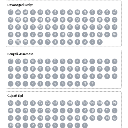
Devanagari Script
ँ
अः
अं
अ
आ
इ
ई
उ
ऊ
ऋ
ऌ
ऍ
ए
ऐ
ऑ
ओ
औ
क
क्ष
ख
ग
घ
ङ
च
छ
ज्ञ
ज
झ
ञ
ट
ठ
ड
ढ
ण
त्र
त
थ
द
ध
न
ऩ
प
फ
ब
भ
म
य
र
ऱ
ल
ळ
व
श
श्र
ष
स
ह
ॐ
ज़
फ़
य़
ॠ
ॡ
०
१
२
३
४
५
६
७
८
९
Bengali-Assamese
ঁ
ং
অ
আ
ই
ঈ
উ
ঊ
ঋ
এ
ঐ
ও
ঔ
ক
খ
গ
ঘ
ঙ
চ
ছ
জ
ঝ
ঞ
ঠ
ড
ঢ
ণ
ত
থ
দ
ধ
ন
প
ফ
ব
ভ
ম
য
র
ল
শ
ষ
স
হ
য়
০
১
২
৩
৪
৫
৬
৭
৮
৯
ৰ
ৱ
Gujrati Lipi
અ
આ
ઇ
ઈ
ઉ
ઊ
ઋ
ઍ
એ
ઐ
ઑ
ઓ
ઔ
ક
ખ
ગ
ઘ
ચ
છ
જ
ઝ
ઞ
ટ
ઠ
ડ
ઢ
ણ
ત
થ
દ
ધ
ન
પ
ફ
બ
ભ
મ
ય
ર
લ
વ
શ
ષ
સ
હ
ૐ
૦
૧
૨
૩
૪
૫
૬
૭
૮
૯