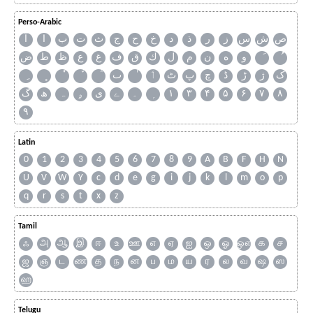
Perso-Arabic
ص
ش
س
ز
ر
ذ
د
خ
ح
ج
ث
ت
ب
ا
آ
و
ه
ن
م
ل
ك
ق
ف
غ
ع
ظ
ط
ض
ک
ژ
ڑ
ڈ
چ
پ
ٹ
ٲ
ٮ
گ
ھ
ہ
ۄ
ی
ے
۔
۱
۳
۴
۵
۶
۷
۸
۹
Latin
0
1
2
3
4
5
6
7
8
9
A
B
F
H
N
U
V
W
Y
c
d
e
g
i
j
k
l
m
o
p
q
r
s
t
x
z
Tamil
ஃ
அ
ஆ
இ
ஈ
உ
ஊ
எ
ஏ
ஐ
ஒ
ஓ
ஔ
க
ச
ஜ
ஞ
ட
ண
த
ந
ன
ப
ம
ய
ர
ல
வ
ஷ
ஸ
ஹ
Telugu