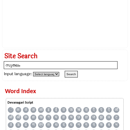
Site Search
Input language:
Word Index
Devanagari Script
ँ
अः
अं
अ
आ
इ
ई
उ
ऊ
ऋ
ऌ
ऍ
ए
ऐ
ऑ
ओ
औ
क
क्ष
ख
ग
घ
ङ
च
छ
ज्ञ
ज
झ
ञ
ट
ठ
ड
ढ
ण
त्र
त
थ
द
ध
न
ऩ
प
फ
ब
भ