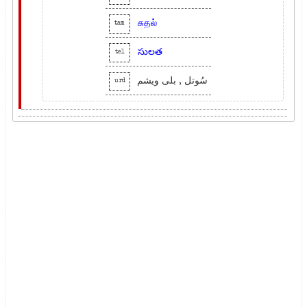
சுதல்
tam
సులత
tel
سُوتل , بلی ویشم
urd