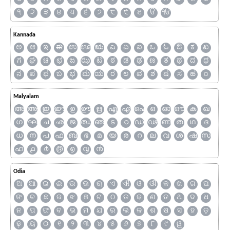
੧
੨
੩
੪
੫
੬
੭
੮
੯
ੲ
ੳ
ੴ
Kannada
ಅ
ಆ
ಇ
ಈ
ಉ
ಊ
ಋ
ಎ
ಏ
ಐ
ಒ
ಓ
ಔ
ಕ
ಖ
ಗ
ಘ
ಚ
ಛ
ಜ
ಝ
ಟ
ಠ
ಡ
ಢ
ಣ
ತ
ಥ
ದ
ಧ
ನ
ಪ
ಫ
ಬ
ಭ
ಮ
ಯ
ರ
ಲ
ವ
ಶ
ಷ
ಸ
ಹ
೧
Malyalam
അ
ആ
ഇ
ഈ
ഉ
ഊ
ഋ
എ
ഏ
ഐ
ഒ
ഓ
ഔ
ക
ഖ
ഗ
ഘ
ച
ഛ
ജ
ഝ
ഞ
ട
ഠ
ഡ
ഢ
ണ
ത
ഥ
ദ
ധ
ന
പ
ഫ
ബ
ഭ
മ
യ
ര
റ
ല
വ
ശ
ഷ
സ
ഹ
൧
൪
൫
൭
൮
൯
Odia
ଅ
ଆ
ଇ
ଈ
ଉ
ଊ
ଋ
ଏ
ଐ
ଓ
ଔ
କ
ଖ
ଗ
ଘ
ଙ
ଚ
ଛ
ଜ
ଝ
ଞ
ଟ
ଠ
ଡ
ଢ
ଣ
ତ
ଥ
ଦ
ଧ
ନ
ପ
ଫ
ବ
ଭ
ମ
ଯ
ର
ଲ
ଳ
ଶ
ଷ
ସ
ହ
ଡ଼
ଢ଼
ୟ
୦
୧
୨
୩
୪
୫
୬
୭
୮
୯
ୱ