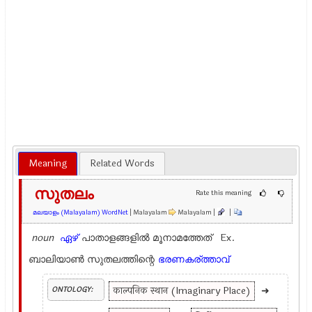
Meaning
Related Words
സുതലം
Rate this meaning
മലയാളം (Malayalam) WordNet
| Malayalam
Malayalam |
|
noun
ഏഴ്
പാതാളങ്ങളില്‍ മൂനാമത്തേത് Ex.
ബാലിയാണ്‍ സുതലത്തിന്റെ
ഭരണകര്ത്താവ്
काल्पनिक स्थान (Imaginary Place)
➜
ONTOLOGY: