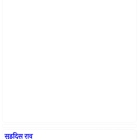
सुइदिस राव