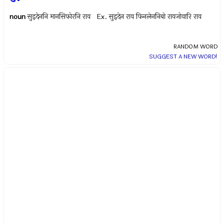
noun
सुइदेननि मानसिफोरनि राव Ex.
सुइदेन राव फिनलेननिबो रायजोवारि राव
RANDOM WORD
SUGGEST A NEW WORD!