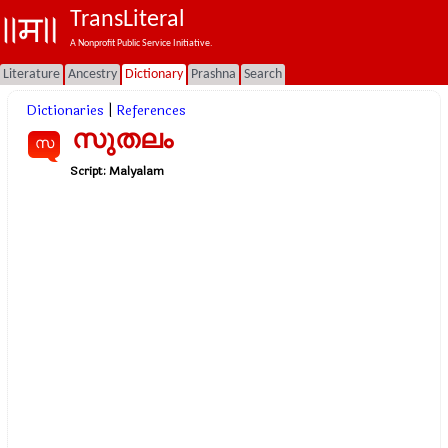
TransLiteral
A Nonprofit Public Service Initiative.
Literature
Ancestry
Dictionary
Prashna
Search
Dictionaries
|
References
സുതലം
സ
Script:
Malyalam