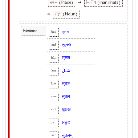
स्थान (Place)
➜
निर्जीव (Inanimate)
➜
संज्ञा (Noun)
Wordnet:
সুতল
ben
સુતલ
guj
सुलत
hin
سُتل
kas
सुतळ
kok
सुतल
mar
ସୁତଳ
ori
ਸਤੁਲ
pan
सुतलम्
san