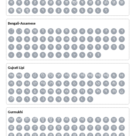
म
य
र
ऱ
ल
ळ
व
श
श्र
ष
स
ह
ॐ
ज़
फ़
य़
ॠ
ॡ
०
१
२
३
४
५
६
७
८
९
Bengali-Assamese
ঁ
ং
অ
আ
ই
ঈ
উ
ঊ
ঋ
এ
ঐ
ও
ঔ
ক
খ
গ
ঘ
ঙ
চ
ছ
জ
ঝ
ঞ
ঠ
ড
ঢ
ণ
ত
থ
দ
ধ
ন
প
ফ
ব
ভ
ম
য
র
ল
শ
ষ
স
হ
য়
০
১
২
৩
৪
৫
৬
৭
৮
৯
ৰ
ৱ
Gujrati Lipi
અ
આ
ઇ
ઈ
ઉ
ઊ
ઋ
ઍ
એ
ઐ
ઑ
ઓ
ઔ
ક
ખ
ગ
ઘ
ચ
છ
જ
ઝ
ઞ
ટ
ઠ
ડ
ઢ
ણ
ત
થ
દ
ધ
ન
પ
ફ
બ
ભ
મ
ય
ર
લ
વ
શ
ષ
સ
હ
ૐ
૦
૧
૨
૩
૪
૫
૬
૭
૮
૯
Gurmukhi
ਅ
ਆ
ਇ
ਈ
ਉ
ਊ
ਏ
ਐ
ਓ
ਔ
ਕ
ਖ
ਗ
ਘ
ਚ
ਛ
ਜ
ਝ
ਟ
ਠ
ਡ
ਢ
ਣ
ਤ
ਥ
ਦ
ਧ
ਨ
ਪ
ਫ
ਬ
ਭ
ਮ
ਯ
ਰ
ਲ
ਲ਼
ਵ
ਸ਼
ਸ
ਹ
ਖ਼
ਗ਼
ਜ਼
ਫ਼