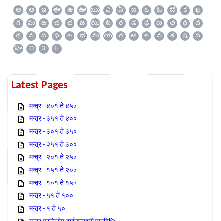
అ
ఆ
ఇ
ఈ
ఉ
ఊ
ఋ
ఎ
ఏ
ఐ
ఒ
ఓ
ఔ
క
ఖ
గ
ఘ
ఙ
చ
ఛ
జ
ఝ
ట
ఠ
డ
ఢ
ణ
త
థ
ద
ధ
న
ప
ఫ
బ
భ
మ
య
ర
ఱ
ల
వ
శ
ష
స
హ
౧
౩
౬
Latest Pages
मन्त्र - ४०१ ते ४५०
मन्त्र - ३५१ ते ४००
मन्त्र - ३०१ ते ३५०
मन्त्र - २५१ ते ३००
मन्त्र - २०१ ते २५०
मन्त्र - १५१ ते २००
मन्त्र - १०१ ते १५०
मन्त्र - ५१ ते १००
मन्त्र - १ ते ५०