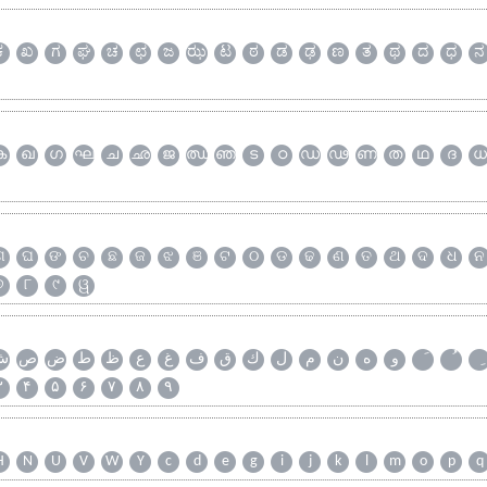
ಕ
ಖ
ಗ
ಘ
ಚ
ಛ
ಜ
ಝ
ಟ
ಠ
ಡ
ಢ
ಣ
ತ
ಥ
ದ
ಧ
ನ
ക
ഖ
ഗ
ഘ
ച
ഛ
ജ
ഝ
ഞ
ട
ഠ
ഡ
ഢ
ണ
ത
ഥ
ദ
ധ
ଗ
ଘ
ଙ
ଚ
ଛ
ଜ
ଝ
ଞ
ଟ
ଠ
ଡ
ଢ
ଣ
ତ
ଥ
ଦ
ଧ
ନ
୭
୮
୯
ୱ
و
ه
ن
م
ل
ك
ق
ف
غ
ع
ظ
ط
ض
ص
ش
۳
۴
۵
۶
۷
۸
۹
H
N
U
V
W
Y
c
d
e
g
i
j
k
l
m
o
p
q