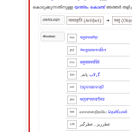
കൊടുക്കുന്നതിനുള്ള
യന്ത്രം
കൊണ്ട്
അത്തര്‍ തളിച്
मानवकृति (Artifact)
➜
वस्तु (Obj
ONTOLOGY:
Wordnet:
অনুবাসনবস্তি
ben
અનુવાસનબસ્તિ
guj
अनुवासनवस्ति
hin
گۄلاب
پاشہِ
kas
ଅନୁବାସନବସ୍ତି
ori
ਅਨੁਵਾਸਨਵਸਿਤ
pan
வாசனைதிரவிய
தெளிப்பான்
tam
عطرریز , عطرگیر
urd