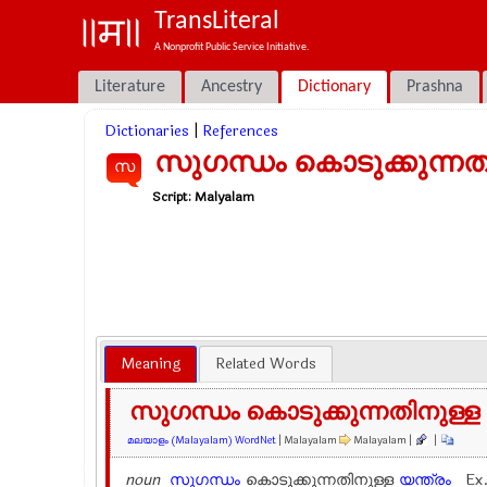
TransLiteral
A Nonprofit Public Service Initiative.
Literature
Ancestry
Dictionary
Prashna
Dictionaries
|
References
സുഗന്ധം കൊടുക്കുന്നതി
സ
Script:
Malyalam
Meaning
Related Words
സുഗന്ധം കൊടുക്കുന്നതിനുള്ള 
മലയാളം (Malayalam) WordNet
| Malayalam
Malayalam |
|
noun
സുഗന്ധം
കൊടുക്കുന്നതിനുള്ള
യന്ത്രം
Ex