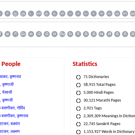
க
ச
ஜ
ஞ
ட
ண
த
ந
ன
ப
ம
ய
ர
ல
வ
ஷ
ஸ
క
ఖ
గ
ఘ
ఙ
చ
ఛ
జ
ఝ
ట
ఠ
డ
ఢ
ణ
త
థ
ద
ధ
t People
Statistics
वकर, कृष्णराव
71 Dictionaries
 कृष्णाजी
58,915 Total Pages
, येसाजी
5,000 Hindi Pages
, कृष्णजी
30,121 Marathi Pages
े बसणीकर, गोविंद
2,921 Tags
े बसणीकर, कृष्णराव
2,309,309 Meanings in Dictio
्हटकर, बळवंत
22,745 Sanskrit Pages
्हटकर, लक्ष्मण
1,153,927 Words in Dictionary