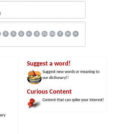
ஹ
న
ప
ఫ
బ
భ
మ
య
ర
ఱ
ల
Suggest a word!
Suggest new words or meaning to
our dictionary!!
Curious Content
Content that can spike your interest!
nary