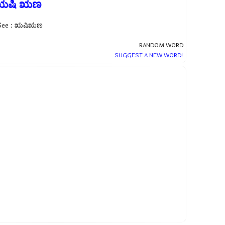
ಋಷಿ ಋಣ
See : ಋಷಿಋಣ
RANDOM WORD
SUGGEST A NEW WORD!