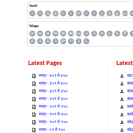
Tamil
ஃ
அ
ஆ
இ
ஈ
உ
ஊ
எ
ஏ
ஐ
ஒ
ஓ
ஔ
Telugu
అ
ఆ
ఇ
ఈ
ఉ
ఊ
ఋ
ఎ
ఏ
ఐ
ఒ
ఓ
ఔ
వ
శ
ష
స
హ
౧
౩
౬
Latest Pages
Lates
मन्त्र - ४०१ ते ४५०
खटा
मन्त्र - ३५१ ते ४००
कंक,
मन्त्र - ३०१ ते ३५०
कंक
मन्त्र - २५१ ते ३००
कंक
मन्त्र - २०१ ते २५०
काळ
मन्त्र - १५१ ते २००
काळ
मन्त्र - १०१ ते १५०
कोल
मन्त्र - ५१ ते १००
कोल