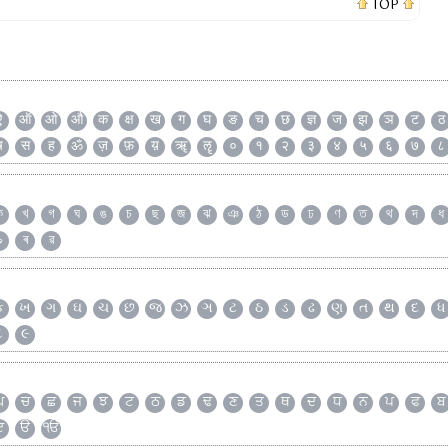
TOP
ऐ
ऑ
ओ
औ
क
क्ष
ख
ग
घ
ङ
च
छ
ज्ञ
ज
झ
ञ
ट
ठ
ष
स
ह
ॐ
ज़
फ़
य़
ॠ
ॡ
०
१
२
३
४
५
६
७
८
ক
খ
গ
ঘ
ঙ
চ
ছ
জ
ঝ
ঞ
ঠ
ড
ঢ
ণ
ত
থ
দ
ধ
৯
ৰ
ৱ
ક
ખ
ગ
ઘ
ચ
છ
જ
ઝ
ઞ
ટ
ઠ
ડ
ઢ
ણ
ત
થ
દ
ધ
૮
૯
ਘ
ਚ
ਛ
ਜ
ਝ
ਟ
ਠ
ਡ
ਢ
ਣ
ਤ
ਥ
ਦ
ਧ
ਨ
ਪ
ਫ
ਬ
ੲ
ੳ
ੴ