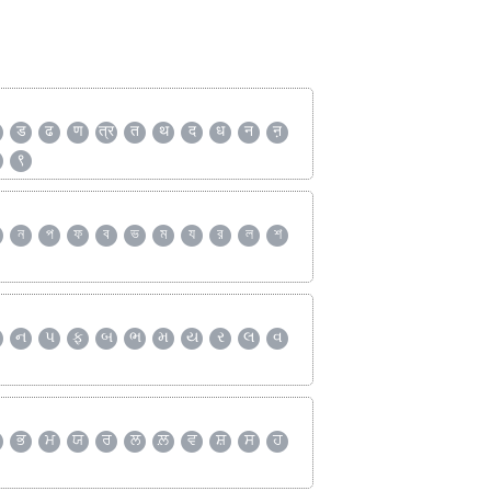
ड
ढ
ण
त्र
त
थ
द
ध
न
ऩ
९
ন
প
ফ
ব
ভ
ম
য
র
ল
শ
ન
પ
ફ
બ
ભ
મ
ય
ર
લ
વ
ਭ
ਮ
ਯ
ਰ
ਲ
ਲ਼
ਵ
ਸ਼
ਸ
ਹ