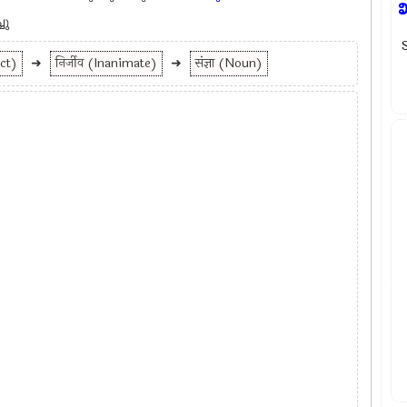
ചു
ect)
➜
निर्जीव (Inanimate)
➜
संज्ञा (Noun)