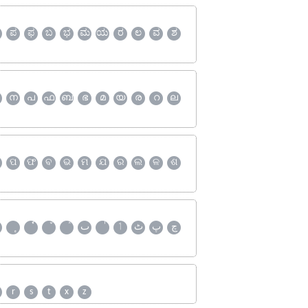
ಪ
ಫ
ಬ
ಭ
ಮ
ಯ
ರ
ಲ
ವ
ಶ
ന
പ
ഫ
ബ
ഭ
മ
യ
ര
റ
ല
ପ
ଫ
ବ
ଭ
ମ
ଯ
ର
ଲ
ଳ
ଶ
چ
پ
ٹ
ٲ
ٮ
r
s
t
x
z