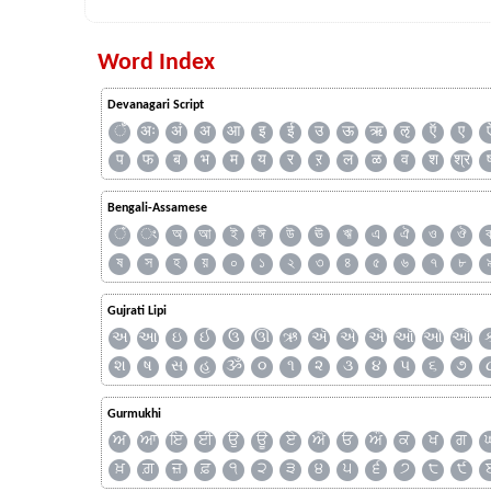
Word Index
Devanagari Script
ँ
अः
अं
अ
आ
इ
ई
उ
ऊ
ऋ
ऌ
ऍ
ए
प
फ
ब
भ
म
य
र
ऱ
ल
ळ
व
श
श्र
Bengali-Assamese
ঁ
ং
অ
আ
ই
ঈ
উ
ঊ
ঋ
এ
ঐ
ও
ঔ
ষ
স
হ
য়
০
১
২
৩
৪
৫
৬
৭
৮
Gujrati Lipi
અ
આ
ઇ
ઈ
ઉ
ઊ
ઋ
ઍ
એ
ઐ
ઑ
ઓ
ઔ
શ
ષ
સ
હ
ૐ
૦
૧
૨
૩
૪
૫
૬
૭
Gurmukhi
ਅ
ਆ
ਇ
ਈ
ਉ
ਊ
ਏ
ਐ
ਓ
ਔ
ਕ
ਖ
ਗ
ਖ਼
ਗ਼
ਜ਼
ਫ਼
੧
੨
੩
੪
੫
੬
੭
੮
੯