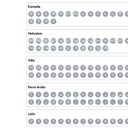
Kannada
ಅ
ಆ
ಇ
ಈ
ಉ
ಊ
ಋ
ಎ
ಏ
ಐ
ಒ
ಓ
ಔ
ಷ
ಸ
ಹ
೧
Malyalam
അ
ആ
ഇ
ഈ
ഉ
ഊ
ഋ
എ
ഏ
ഐ
ഒ
ഓ
ഔ
വ
ശ
ഷ
സ
ഹ
൧
൪
൫
൭
൮
൯
Odia
ଅ
ଆ
ଇ
ଈ
ଉ
ଊ
ଋ
ଏ
ଐ
ଓ
ଔ
କ
ଖ
ଷ
ସ
ହ
ଡ଼
ଢ଼
ୟ
୦
୧
୨
୩
୪
୫
୬
Perso-Arabic
س
ز
ر
ذ
د
خ
ح
ج
ث
ت
ب
ا
آ
ڈ
ڑ
ژ
ک
گ
ھ
ہ
ۄ
ی
ے
۔
۱
Latin
0
1
2
3
4
5
6
7
8
9
A
B
F