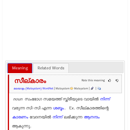
Meaning
Related Words
സീല്കാരം
Rate this meaning
മലയാളം (Malayalam) WordNet
| Malayalam
Malayalam |
|
noun
സംഭോഗ സമയത്ത് സ്ത്രീയുടെ വായില്‍
നിന്ന്
വരുന്ന സി-സി എന്ന
ശബ്ദം
. Ex.
സീല്കാരത്തിന്റെ
കാരണം
വേദനയില്‍
നിന്ന്
ലഭിക്കുന്ന
ആനന്ദം
ആകുന്നു.