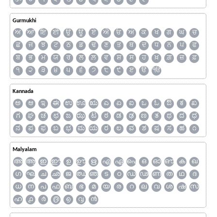
Gurmukhi
ਅ
ਆ
ਇ
ਈ
ਉ
ਊ
ਏ
ਐ
ਓ
ਔ
ਕ
ਖ
ਗ
ਘ
ਚ
ਛ
ਜ
ਝ
ਟ
ਠ
ਡ
ਢ
ਣ
ਤ
ਥ
ਦ
ਧ
ਨ
ਪ
ਫ
ਬ
ਭ
ਮ
ਯ
ਰ
ਲ
ਲ਼
ਵ
ਸ਼
ਸ
ਹ
ਖ਼
ਗ਼
ਜ਼
ਫ਼
੧
੨
੩
੪
੫
੬
੭
੮
੯
ੲ
ੳ
ੴ
Kannada
ಅ
ಆ
ಇ
ಈ
ಉ
ಊ
ಋ
ಎ
ಏ
ಐ
ಒ
ಓ
ಔ
ಕ
ಖ
ಗ
ಘ
ಚ
ಛ
ಜ
ಝ
ಟ
ಠ
ಡ
ಢ
ಣ
ತ
ಥ
ದ
ಧ
ನ
ಪ
ಫ
ಬ
ಭ
ಮ
ಯ
ರ
ಲ
ವ
ಶ
ಷ
ಸ
ಹ
೧
Malyalam
അ
ആ
ഇ
ഈ
ഉ
ഊ
ഋ
എ
ഏ
ഐ
ഒ
ഓ
ഔ
ക
ഖ
ഗ
ഘ
ച
ഛ
ജ
ഝ
ഞ
ട
ഠ
ഡ
ഢ
ണ
ത
ഥ
ദ
ധ
ന
പ
ഫ
ബ
ഭ
മ
യ
ര
റ
ല
വ
ശ
ഷ
സ
ഹ
൧
൪
൫
൭
൮
൯