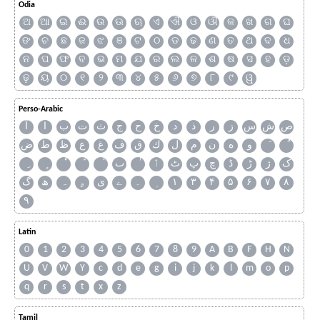
Odia
ଅ
ଆ
ଇ
ଈ
ଉ
ଊ
ଋ
ଏ
ଐ
ଓ
ଔ
କ
ଖ
ଗ
ଘ
ଙ
ଚ
ଛ
ଜ
ଝ
ଞ
ଟ
ଠ
ଡ
ଢ
ଣ
ତ
ଥ
ଦ
ଧ
ନ
ପ
ଫ
ବ
ଭ
ମ
ଯ
ର
ଲ
ଳ
ଶ
ଷ
ସ
ହ
ଡ଼
ଢ଼
ୟ
୦
୧
୨
୩
୪
୫
୬
୭
୮
୯
ୱ
Perso-Arabic
ص
ش
س
ز
ر
ذ
د
خ
ح
ج
ث
ت
ب
ا
آ
و
ه
ن
م
ل
ك
ق
ف
غ
ع
ظ
ط
ض
ک
ژ
ڑ
ڈ
چ
پ
ٹ
ٲ
ٮ
گ
ھ
ہ
ۄ
ی
ے
۔
۱
۳
۴
۵
۶
۷
۸
۹
Latin
0
1
2
3
4
5
6
7
8
9
A
B
F
H
N
U
V
W
Y
c
d
e
g
i
j
k
l
m
o
p
q
r
s
t
x
z
Tamil