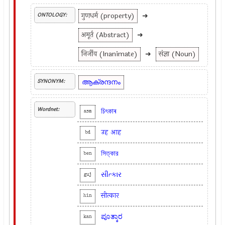
गुणधर्म (property)
➜
ONTOLOGY:
अमूर्त (Abstract)
➜
निर्जीव (Inanimate)
➜
संज्ञा (Noun)
ആക്രന്ദനം
SYNONYM:
Wordnet:
চিৎকাৰ
asm
उह
आह
bd
সিত্কার
ben
સીત્કાર
guj
सीत्कार
hin
ಪೂತ್ಕಾರ
kan