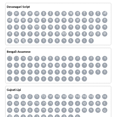
Devanagari Script
ँ
अः
अं
अ
आ
इ
ई
उ
ऊ
ऋ
ऌ
ऍ
ए
ऐ
ऑ
ओ
औ
क
क्ष
ख
ग
घ
ङ
च
छ
ज्ञ
ज
झ
ञ
ट
ठ
ड
ढ
ण
त्र
त
थ
द
ध
न
ऩ
प
फ
ब
भ
म
य
र
ऱ
ल
ळ
व
श
श्र
ष
स
ह
ॐ
ज़
फ़
य़
ॠ
ॡ
०
१
२
३
४
५
६
७
८
९
Bengali-Assamese
ঁ
ং
অ
আ
ই
ঈ
উ
ঊ
ঋ
এ
ঐ
ও
ঔ
ক
খ
গ
ঘ
ঙ
চ
ছ
জ
ঝ
ঞ
ঠ
ড
ঢ
ণ
ত
থ
দ
ধ
ন
প
ফ
ব
ভ
ম
য
র
ল
শ
ষ
স
হ
য়
০
১
২
৩
৪
৫
৬
৭
৮
৯
ৰ
ৱ
Gujrati Lipi
અ
આ
ઇ
ઈ
ઉ
ઊ
ઋ
ઍ
એ
ઐ
ઑ
ઓ
ઔ
ક
ખ
ગ
ઘ
ચ
છ
જ
ઝ
ઞ
ટ
ઠ
ડ
ઢ
ણ
ત
થ
દ
ધ
ન
પ
ફ
બ
ભ
મ
ય
ર
લ
વ
શ
ષ
સ
હ
ૐ
૦
૧
૨
૩
૪
૫
૬
૭
૮
૯