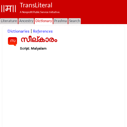
TransLiteral
A Nonprofit Public Service Initiative.
Literature
Ancestry
Dictionary
Prashna
Search
Dictionaries
|
References
സീല്കാരം
സ
Script:
Malyalam