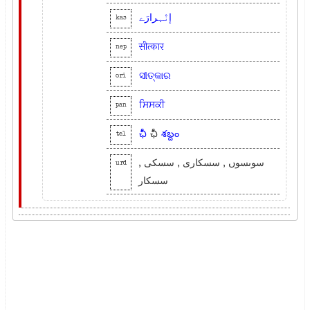
إنٛہرارَے
kas
सीत्कार
nep
ସୀତ୍କାର
ori
ਸਿਸਕੀ
pan
ఛీ
ఛీ
శబ్దం
tel
سوںسوں , سسکاری , سسکی ,
urd
سسکار