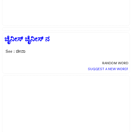
ಚೈನೀಸ್ ಚೈನೀಸ್ ನ
See : ಚೀನಾ
RANDOM WORD
SUGGEST A NEW WORD!