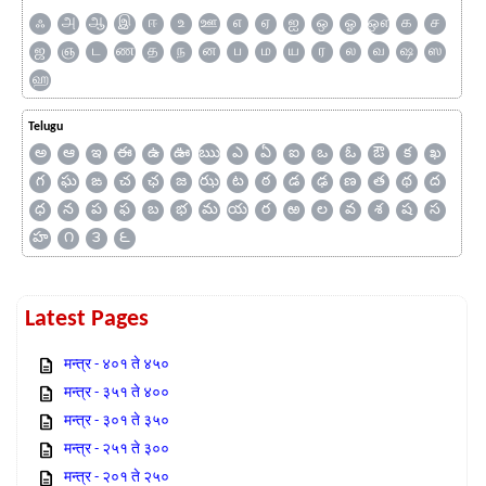
ஃ
அ
ஆ
இ
ஈ
உ
ஊ
எ
ஏ
ஐ
ஒ
ஓ
ஔ
க
ச
ஜ
ஞ
ட
ண
த
ந
ன
ப
ம
ய
ர
ல
வ
ஷ
ஸ
ஹ
Telugu
అ
ఆ
ఇ
ఈ
ఉ
ఊ
ఋ
ఎ
ఏ
ఐ
ఒ
ఓ
ఔ
క
ఖ
గ
ఘ
ఙ
చ
ఛ
జ
ఝ
ట
ఠ
డ
ఢ
ణ
త
థ
ద
ధ
న
ప
ఫ
బ
భ
మ
య
ర
ఱ
ల
వ
శ
ష
స
హ
౧
౩
౬
Latest Pages
मन्त्र - ४०१ ते ४५०
मन्त्र - ३५१ ते ४००
मन्त्र - ३०१ ते ३५०
मन्त्र - २५१ ते ३००
मन्त्र - २०१ ते २५०