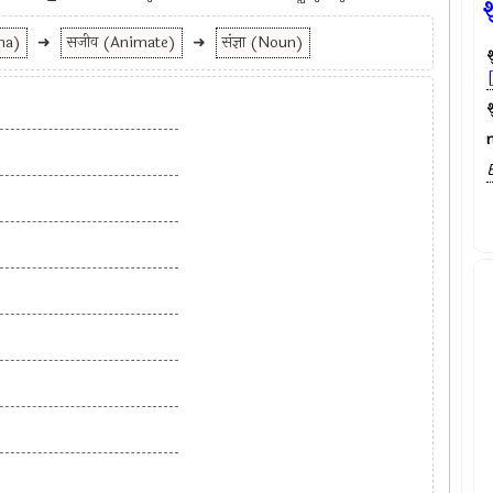
श
una)
➜
सजीव (Animate)
➜
संज्ञा (Noun)
श
श