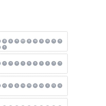
ड
ढ
ण
त्र
त
थ
द
ध
न
ऩ
९
ন
প
ফ
ব
ভ
ম
য
র
ল
শ
ન
પ
ફ
બ
ભ
મ
ય
ર
લ
વ