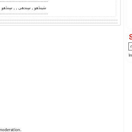
سَیندَھو , سِندھی , , سِندَھ
I
 moderation.