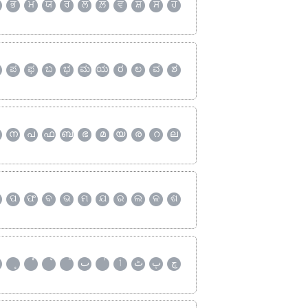
ਭ
ਮ
ਯ
ਰ
ਲ
ਲ਼
ਵ
ਸ਼
ਸ
ਹ
ಪ
ಫ
ಬ
ಭ
ಮ
ಯ
ರ
ಲ
ವ
ಶ
ന
പ
ഫ
ബ
ഭ
മ
യ
ര
റ
ല
ପ
ଫ
ବ
ଭ
ମ
ଯ
ର
ଲ
ଳ
ଶ
چ
پ
ٹ
ٲ
ٮ