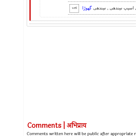
و , اسپپ سِندھی , سِندھی
گھوڑا
urd
Comments | अभिप्राय
Comments written here will be public after appropriate