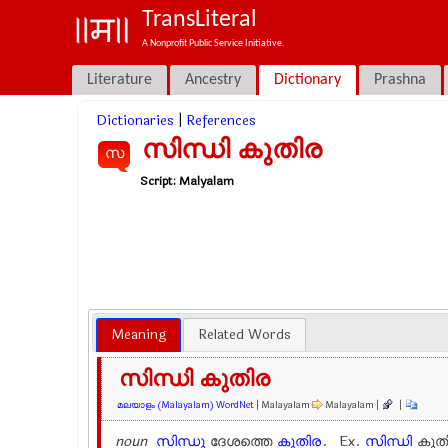
TransLiteral
A Nonprofit Public Service Initiative.
Literature
Ancestry
Dictionary
Prashna
Dictionaries
|
References
സിന്ധി കുതിര
സ
Script:
Malyalam
Meaning
Related Words
സിന്ധി കുതിര
മലയാളം (Malayalam) WordNet
| Malayalam
Malayalam |
|
noun
സിന്ധു
ദേശത്തെ
കുതിര
. Ex.
സിന്ധി
കുതി