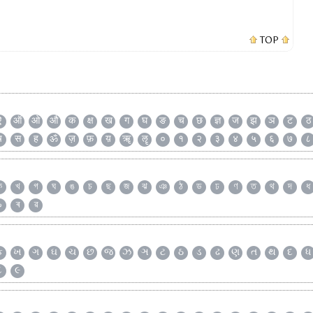
TOP
ऐ
ऑ
ओ
औ
क
क्ष
ख
ग
घ
ङ
च
छ
ज्ञ
ज
झ
ञ
ट
ठ
ष
स
ह
ॐ
ज़
फ़
य़
ॠ
ॡ
०
१
२
३
४
५
६
७
८
ক
খ
গ
ঘ
ঙ
চ
ছ
জ
ঝ
ঞ
ঠ
ড
ঢ
ণ
ত
থ
দ
ধ
৯
ৰ
ৱ
ક
ખ
ગ
ઘ
ચ
છ
જ
ઝ
ઞ
ટ
ઠ
ડ
ઢ
ણ
ત
થ
દ
ધ
૮
૯