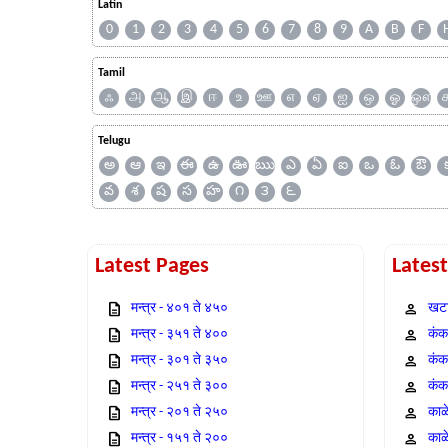
Latin
0
1
2
3
4
5
6
7
8
9
A
B
F
Tamil
ஃ
அ
ஆ
இ
ஈ
உ
ஊ
எ
ஏ
ஐ
ஒ
ஓ
ஔ
Telugu
అ
ఆ
ఇ
ఈ
ఉ
ఊ
ఋ
ఎ
ఏ
ఐ
ఒ
ఓ
ఔ
వ
శ
ష
స
హ
౧
౩
౬
Latest Pages
Lates
मन्त्र - ४०१ ते ४५०
खटा
मन्त्र - ३५१ ते ४००
कंक,
मन्त्र - ३०१ ते ३५०
कंक
मन्त्र - २५१ ते ३००
कंक
मन्त्र - २०१ ते २५०
काळ
मन्त्र - १५१ ते २००
काळ