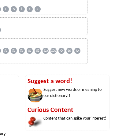
r
s
t
x
z
ஹ
న
ప
ఫ
బ
భ
మ
య
ర
ఱ
ల
Suggest a word!
Suggest new words or meaning to
our dictionary!!
Curious Content
Content that can spike your interest!
nary