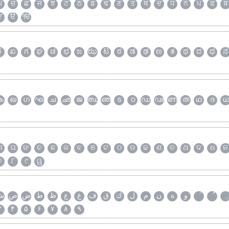
ਘ
ਚ
ਛ
ਜ
ਝ
ਟ
ਠ
ਡ
ਢ
ਣ
ਤ
ਥ
ਦ
ਧ
ਨ
ਪ
ਫ
ਬ
ੲ
ੳ
ੴ
ಕ
ಖ
ಗ
ಘ
ಚ
ಛ
ಜ
ಝ
ಟ
ಠ
ಡ
ಢ
ಣ
ತ
ಥ
ದ
ಧ
ನ
ക
ഖ
ഗ
ഘ
ച
ഛ
ജ
ഝ
ഞ
ട
ഠ
ഡ
ഢ
ണ
ത
ഥ
ദ
ധ
ଗ
ଘ
ଙ
ଚ
ଛ
ଜ
ଝ
ଞ
ଟ
ଠ
ଡ
ଢ
ଣ
ତ
ଥ
ଦ
ଧ
ନ
୭
୮
୯
ୱ
و
ه
ن
م
ل
ك
ق
ف
غ
ع
ظ
ط
ض
ص
ش
۳
۴
۵
۶
۷
۸
۹