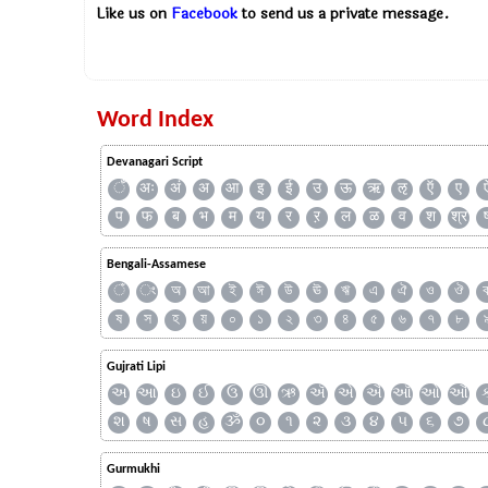
Like us on
Facebook
to send us a private message.
Word Index
Devanagari Script
ँ
अः
अं
अ
आ
इ
ई
उ
ऊ
ऋ
ऌ
ऍ
ए
प
फ
ब
भ
म
य
र
ऱ
ल
ळ
व
श
श्र
Bengali-Assamese
ঁ
ং
অ
আ
ই
ঈ
উ
ঊ
ঋ
এ
ঐ
ও
ঔ
ষ
স
হ
য়
০
১
২
৩
৪
৫
৬
৭
৮
Gujrati Lipi
અ
આ
ઇ
ઈ
ઉ
ઊ
ઋ
ઍ
એ
ઐ
ઑ
ઓ
ઔ
શ
ષ
સ
હ
ૐ
૦
૧
૨
૩
૪
૫
૬
૭
Gurmukhi