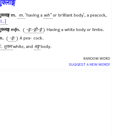
ुक्लाङ्ग
ुक्लाङ्ग
m.
m.
‘having a
wh°
or brilliant body’, a peacock,
[L.]
ुक्लाङ्ग
mfn.
(
-ङ्गः-ङ्गी-ङ्गं
) Having a white body or limbs.
m.
(
-ङ्गः
) A pea- cock.
E.
शुक्ल
white, and
अङ्ग
body.
RANDOM WORD
SUGGEST A NEW WORD!