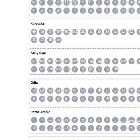
ਅ
ਆ
ਇ
ਈ
ਉ
ਊ
ਏ
ਐ
ਓ
ਔ
ਕ
ਖ
ਗ
ਖ਼
ਗ਼
ਜ਼
ਫ਼
੧
੨
੩
੪
੫
੬
੭
੮
੯
Kannada
ಅ
ಆ
ಇ
ಈ
ಉ
ಊ
ಋ
ಎ
ಏ
ಐ
ಒ
ಓ
ಔ
ಷ
ಸ
ಹ
೧
Malyalam
അ
ആ
ഇ
ഈ
ഉ
ഊ
ഋ
എ
ഏ
ഐ
ഒ
ഓ
ഔ
വ
ശ
ഷ
സ
ഹ
൧
൪
൫
൭
൮
൯
Odia
ଅ
ଆ
ଇ
ଈ
ଉ
ଊ
ଋ
ଏ
ଐ
ଓ
ଔ
କ
ଖ
ଷ
ସ
ହ
ଡ଼
ଢ଼
ୟ
୦
୧
୨
୩
୪
୫
୬
Perso-Arabic
س
ز
ر
ذ
د
خ
ح
ج
ث
ت
ب
ا
آ
ڈ
ڑ
ژ
ک
گ
ھ
ہ
ۄ
ی
ے
۔
۱