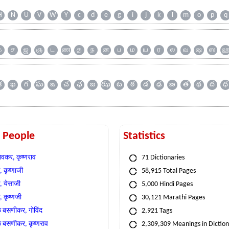
H
N
U
V
W
Y
c
d
e
g
i
j
k
l
m
o
p
q
க
ச
ஜ
ஞ
ட
ண
த
ந
ன
ப
ம
ய
ர
ல
வ
ஷ
ஸ
క
ఖ
గ
ఘ
ఙ
చ
ఛ
జ
ఝ
ట
ఠ
డ
ఢ
ణ
త
థ
ద
ధ
t People
Statistics
वकर, कृष्णराव
71 Dictionaries
 कृष्णाजी
58,915 Total Pages
, येसाजी
5,000 Hindi Pages
, कृष्णजी
30,121 Marathi Pages
े बसणीकर, गोविंद
2,921 Tags
े बसणीकर, कृष्णराव
2,309,309 Meanings in Dictio