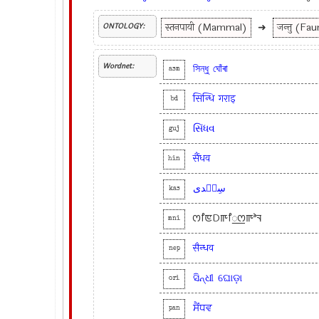
स्तनपायी (Mammal)
➜
जन्तु (Fa
ONTOLOGY:
Wordnet:
সিন্ধু
ঘোঁৰা
asm
सिन्धि
गराइ
bd
સિંધવ
guj
सैंधव
hin
سِنٛدی
kas
ꯁꯤꯟDꯒꯤ꯭ꯁꯒꯣꯜ
mni
सैन्धव
nep
ସିନ୍ଧୀ
ଘୋଡ଼ା
ori
ਸੈਂਧਵ
pan