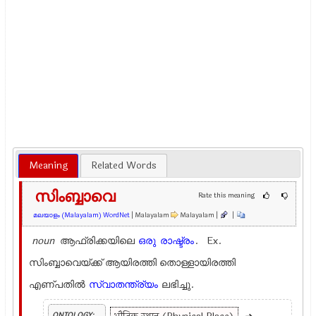
Meaning
Related Words
സിംബ്ബാവെ
Rate this meaning
മലയാളം (Malayalam) WordNet
| Malayalam
Malayalam |
|
noun
ആഫ്രിക്കയിലെ
ഒരു
രാഷ്ട്രം
. Ex.
സിംബ്ബാവെയ്ക്ക് ആയിരത്തി തൊള്ളായിരത്തി
എണ്പതില്‍
സ്വാതന്ത്ര്യം
ലഭിച്ചു.
ONTOLOGY: