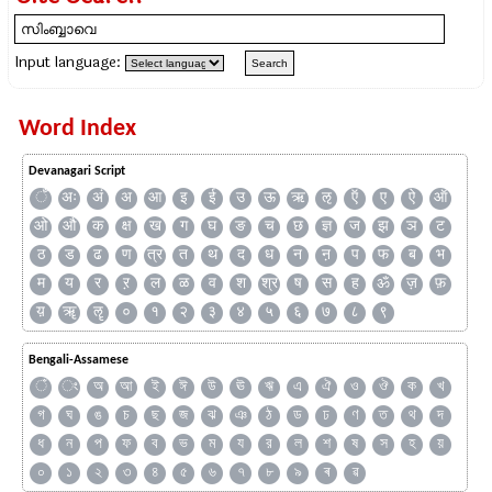
Input language:
Word Index
Devanagari Script
ँ
अः
अं
अ
आ
इ
ई
उ
ऊ
ऋ
ऌ
ऍ
ए
ऐ
ऑ
ओ
औ
क
क्ष
ख
ग
घ
ङ
च
छ
ज्ञ
ज
झ
ञ
ट
ठ
ड
ढ
ण
त्र
त
थ
द
ध
न
ऩ
प
फ
ब
भ
म
य
र
ऱ
ल
ळ
व
श
श्र
ष
स
ह
ॐ
ज़
फ़
य़
ॠ
ॡ
०
१
२
३
४
५
६
७
८
९
Bengali-Assamese
ঁ
ং
অ
আ
ই
ঈ
উ
ঊ
ঋ
এ
ঐ
ও
ঔ
ক
খ
গ
ঘ
ঙ
চ
ছ
জ
ঝ
ঞ
ঠ
ড
ঢ
ণ
ত
থ
দ
ধ
ন
প
ফ
ব
ভ
ম
য
র
ল
শ
ষ
স
হ
য়
০
১
২
৩
৪
৫
৬
৭
৮
৯
ৰ
ৱ