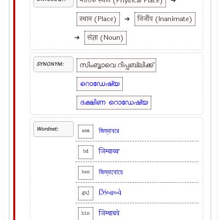
भौतिक स्थान (Physical Place)
➜
स्थान (Place)
➜
निर्जीव (Inanimate)
➜
संज्ञा (Noun)
സിംബ്ബാവെ റിപ്പബ്ലിക്ക്
SYNONYM:
റൊഡേഷ്യ
ദക്ഷിണ
റൊഡേഷ്യ
Wordnet:
জিম্বাবৱে
asm
जिम्बाब्बʼ
bd
জিম্বাবোয়ে
ben
ઝિંબાબ્વે
guj
ज़िम्बाबवे
hin