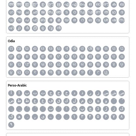
അ
ആ
ഇ
ഈ
ഉ
ഊ
ഋ
എ
ഏ
ഐ
ഒ
ഓ
ഔ
ക
ഖ
ഗ
ഘ
ച
ഛ
ജ
ഝ
ഞ
ട
ഠ
ഡ
ഢ
ണ
ത
ഥ
ദ
ധ
ന
പ
ഫ
ബ
ഭ
മ
യ
ര
റ
ല
വ
ശ
ഷ
സ
ഹ
൧
൪
൫
൭
൮
൯
Odia
ଅ
ଆ
ଇ
ଈ
ଉ
ଊ
ଋ
ଏ
ଐ
ଓ
ଔ
କ
ଖ
ଗ
ଘ
ଙ
ଚ
ଛ
ଜ
ଝ
ଞ
ଟ
ଠ
ଡ
ଢ
ଣ
ତ
ଥ
ଦ
ଧ
ନ
ପ
ଫ
ବ
ଭ
ମ
ଯ
ର
ଲ
ଳ
ଶ
ଷ
ସ
ହ
ଡ଼
ଢ଼
ୟ
୦
୧
୨
୩
୪
୫
୬
୭
୮
୯
ୱ
Perso-Arabic
ص
ش
س
ز
ر
ذ
د
خ
ح
ج
ث
ت
ب
ا
آ
و
ه
ن
م
ل
ك
ق
ف
غ
ع
ظ
ط
ض
ک
ژ
ڑ
ڈ
چ
پ
ٹ
ٲ
ٮ
گ
ھ
ہ
ۄ
ی
ے
۔
۱
۳
۴
۵
۶
۷
۸
۹