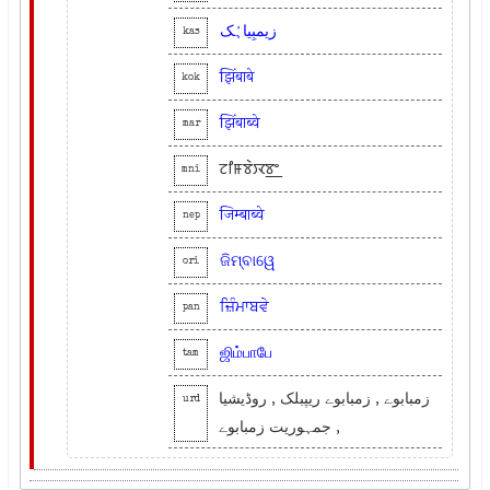
زیمبِیاہُک
kas
झिंबाबे
kok
झिंबाब्वे
mar
ꯖꯤꯝꯕꯥꯋꯕ꯭ꯦ
mni
जिम्बाब्वे
nep
ଜିମ୍ବାୱେ
ori
ਜ਼ਿੰਮਾਬਵੇ
pan
ஜிம்பாபே
tam
زمبابوے , زمبابوے ریپبلک , روڈیشیا
urd
, جمہوریت زمبابوے