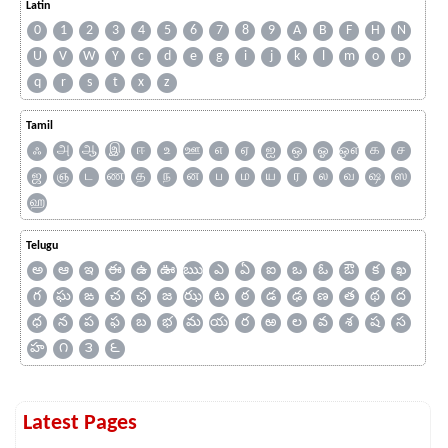
Latin
0
1
2
3
4
5
6
7
8
9
A
B
F
H
N
U
V
W
Y
c
d
e
g
i
j
k
l
m
o
p
q
r
s
t
x
z
Tamil
ஃ
அ
ஆ
இ
ஈ
உ
ஊ
எ
ஏ
ஐ
ஒ
ஓ
ஔ
க
ச
ஜ
ஞ
ட
ண
த
ந
ன
ப
ம
ய
ர
ல
வ
ஷ
ஸ
ஹ
Telugu
అ
ఆ
ఇ
ఈ
ఉ
ఊ
ఋ
ఎ
ఏ
ఐ
ఒ
ఓ
ఔ
క
ఖ
గ
ఘ
ఙ
చ
ఛ
జ
ఝ
ట
ఠ
డ
ఢ
ణ
త
థ
ద
ధ
న
ప
ఫ
బ
భ
మ
య
ర
ఱ
ల
వ
శ
ష
స
హ
౧
౩
౬
Latest Pages