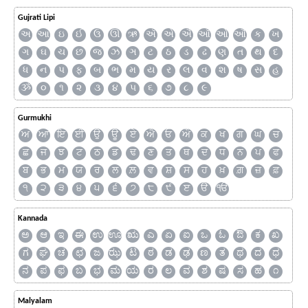
Gujrati Lipi
અ
આ
ઇ
ઈ
ઉ
ઊ
ઋ
ઍ
એ
ઐ
ઑ
ઓ
ઔ
ક
ખ
ગ
ઘ
ચ
છ
જ
ઝ
ઞ
ટ
ઠ
ડ
ઢ
ણ
ત
થ
દ
ધ
ન
પ
ફ
બ
ભ
મ
ય
ર
લ
વ
શ
ષ
સ
હ
ૐ
૦
૧
૨
૩
૪
૫
૬
૭
૮
૯
Gurmukhi
ਅ
ਆ
ਇ
ਈ
ਉ
ਊ
ਏ
ਐ
ਓ
ਔ
ਕ
ਖ
ਗ
ਘ
ਚ
ਛ
ਜ
ਝ
ਟ
ਠ
ਡ
ਢ
ਣ
ਤ
ਥ
ਦ
ਧ
ਨ
ਪ
ਫ
ਬ
ਭ
ਮ
ਯ
ਰ
ਲ
ਲ਼
ਵ
ਸ਼
ਸ
ਹ
ਖ਼
ਗ਼
ਜ਼
ਫ਼
੧
੨
੩
੪
੫
੬
੭
੮
੯
ੲ
ੳ
ੴ
Kannada
ಅ
ಆ
ಇ
ಈ
ಉ
ಊ
ಋ
ಎ
ಏ
ಐ
ಒ
ಓ
ಔ
ಕ
ಖ
ಗ
ಘ
ಚ
ಛ
ಜ
ಝ
ಟ
ಠ
ಡ
ಢ
ಣ
ತ
ಥ
ದ
ಧ
ನ
ಪ
ಫ
ಬ
ಭ
ಮ
ಯ
ರ
ಲ
ವ
ಶ
ಷ
ಸ
ಹ
೧
Malyalam