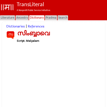
TransLiteral
A Nonprofit Public Service Initiative.
Literature
Ancestry
Dictionary
Prashna
Search
Dictionaries
|
References
സിംബ്ബാവെ
സ
Script:
Malyalam